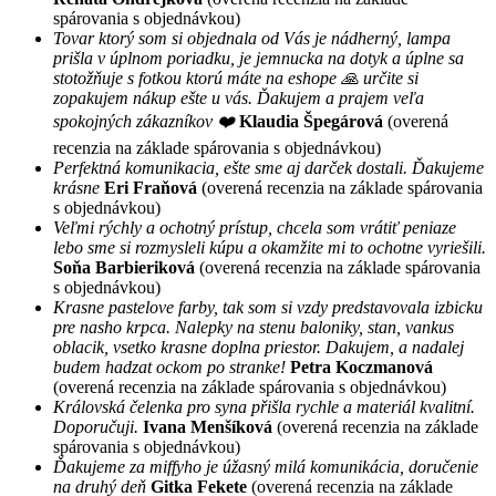
spárovania s objednávkou)
Tovar ktorý som si objednala od Vás je nádherný, lampa
prišla v úplnom poriadku, je jemnucka na dotyk a úplne sa
stotožňuje s fotkou ktorú máte na eshope 🙏 určite si
zopakujem nákup ešte u vás. Ďakujem a prajem veľa
spokojných zákazníkov ❤️
Klaudia Špegárová
(overená
recenzia na základe spárovania s objednávkou)
Perfektná komunikacia, ešte sme aj darček dostali. Ďakujeme
krásne
Eri Fraňová
(overená recenzia na základe spárovania
s objednávkou)
Veľmi rýchly a ochotný prístup, chcela som vrátiť peniaze
lebo sme si rozmysleli kúpu a okamžite mi to ochotne vyriešili.
Soňa Barbieriková
(overená recenzia na základe spárovania
s objednávkou)
Krasne pastelove farby, tak som si vzdy predstavovala izbicku
pre nasho krpca. Nalepky na stenu baloniky, stan, vankus
oblacik, vsetko krasne doplna priestor. Dakujem, a nadalej
budem hadzat ockom po stranke!
Petra Koczmanová
(overená recenzia na základe spárovania s objednávkou)
Královská čelenka pro syna přišla rychle a materiál kvalitní.
Doporučuji.
Ivana Menšíková
(overená recenzia na základe
spárovania s objednávkou)
Ďakujeme za miffyho je úžasný milá komunikácia, doručenie
na druhý deň
Gitka Fekete
(overená recenzia na základe