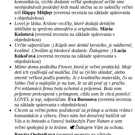
komunikácia, rýchle dodanie veľká spokojnosť určite sme
neobjednávali posledný krát malá slečna sa zo sukničky veľmi
teší
Hãppy Mõţhęr
(overená recenzia na základe spárovania
s objednávkou)
Lovel je láska. Krásne vecičky, ktoré dodajú detským
izbičkám tu správnu atmosféru a originalitu.
Mária
Košutová
(overená recenzia na základe spárovania s
objednávkou)
Určite odporúčam :) Kúpili sme detské kresielko, je nádherné,
kvalitné. Chválim aj bleskové dodanie. Ďakujeme :)
Lucia
Kúkoľová
(overená recenzia na základe spárovania s
objednávkou)
Máme doma podložku Flower, ktorá je veľmi praktická. Moje
deti ich využívajú od malička. Dá sa rýchlo skladať, alebo
zmeniť veľkost podľa potreby. Je z kvalitného materiálu, čo sa
ľahko čistí a najlepšie je na tom, že sa dá prať aj v pračke.
Pri reklamácii firma bola ochotná a príjemná. Bola som
príjemne prekvapená s prístupom, cítila som že chcú pomôcť.
LOVEL je top, odporúčam.
Eva Borosova
(overená recenzia
na základe spárovania s objednávkou)
Chcem sa veľmi pekne poďakovať za prístup a ochotu vrámci
komunikácie a výberu. Dnes nám bol doručený balíček od
Vás a to hniezdo a ľanový baldachýn Pure Nature a som
veľmi spokojná je to krásne. 🕊 Ďakujem Vám za ochotu.
Renáta Ondrejková
(overená recenzia na základe