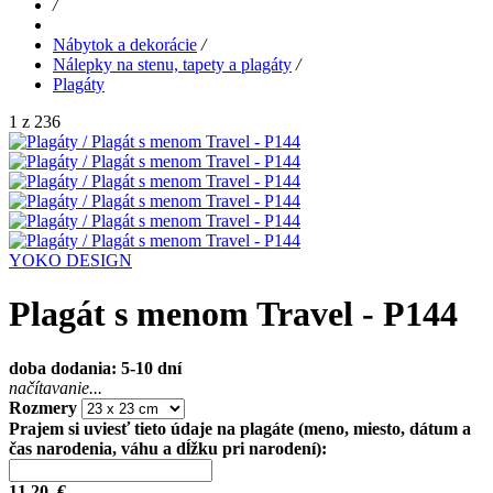
/
Nábytok a dekorácie
/
Nálepky na stenu, tapety a plagáty
/
Plagáty
1 z 236
YOKO DESIGN
Plagát s menom Travel - P144
doba dodania: 5-10 dní
načítavanie...
Rozmery
Prajem si uviesť tieto údaje na plagáte (meno, miesto, dátum a
čas narodenia, váhu a dĺžku pri narodení):
11,20
€