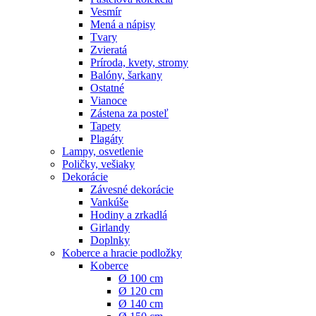
Vesmír
Mená a nápisy
Tvary
Zvieratá
Príroda, kvety, stromy
Balóny, šarkany
Ostatné
Vianoce
Zástena za posteľ
Tapety
Plagáty
Lampy, osvetlenie
Poličky, vešiaky
Dekorácie
Závesné dekorácie
Vankúše
Hodiny a zrkadlá
Girlandy
Doplnky
Koberce a hracie podložky
Koberce
Ø 100 cm
Ø 120 cm
Ø 140 cm