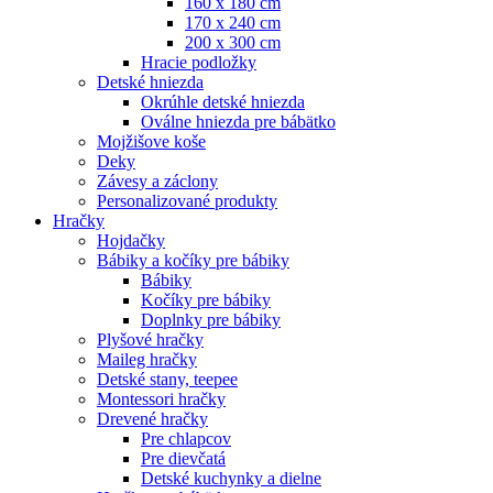
160 x 180 cm
170 x 240 cm
200 x 300 cm
Hracie podložky
Detské hniezda
Okrúhle detské hniezda
Oválne hniezda pre bábätko
Mojžišove koše
Deky
Závesy a záclony
Personalizované produkty
Hračky
Hojdačky
Bábiky a kočíky pre bábiky
Bábiky
Kočíky pre bábiky
Doplnky pre bábiky
Plyšové hračky
Maileg hračky
Detské stany, teepee
Montessori hračky
Drevené hračky
Pre chlapcov
Pre dievčatá
Detské kuchynky a dielne