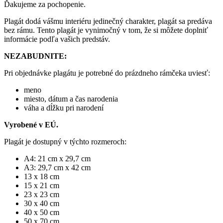
Ďakujeme za pochopenie.
Plagát dodá vášmu interiéru jedinečný charakter, plagát sa predáva
bez rámu. Tento plagát je vynimočný v tom, že si môžete doplniť
informácie podľa vašich predstáv.
NEZABUDNITE:
Pri objednávke plagátu je potrebné do prázdneho rámčeka uviesť:
meno
miesto, dátum a čas narodenia
váha a dĺžku pri narodení
Vyrobené v EÚ.
Plagát je dostupný v týchto rozmeroch:
A4: 21 cm x 29,7 cm
A3: 29,7 cm x 42 cm
13 x 18 cm
15 x 21 cm
23 x 23 cm
30 x 40 cm
40 x 50 cm
50 x 70 cm