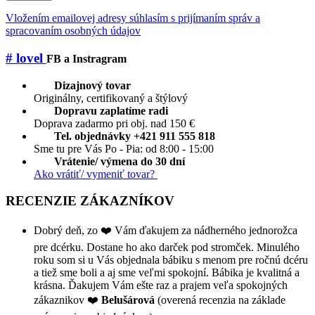
Vložením emailovej adresy súhlasím s prijímaním správ a
spracovaním osobných údajov
# lovel
FB a Instragram
Dizajnový tovar
Originálny, certifikovaný a štýlový
Dopravu zaplatíme radi
Doprava zadarmo pri obj. nad 150 €
Tel. objednávky +421 911 555 818
Sme tu pre Vás Po - Pia: od 8:00 - 15:00
Vrátenie/ výmena do 30 dní
Ako vrátiť/ vymeniť tovar?
RECENZIE ZÁKAZNÍKOV
Dobrý deň, zo ❤️ Vám ďakujem za nádherného jednorožca
pre dcérku. Dostane ho ako darček pod stromček. Minulého
roku som si u Vás objednala bábiku s menom pre ročnú dcéru
a tiež sme boli a aj sme veľmi spokojní. Bábika je kvalitná a
krásna. Ďakujem Vám ešte raz a prajem veľa spokojných
zákaznikov ❤️
Belušárová
(overená recenzia na základe