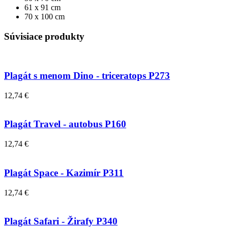
61 x 91 cm
70 x 100 cm
Súvisiace produkty
Plagát s menom Dino - triceratops P273
12,74 €
Plagát Travel - autobus P160
12,74 €
Plagát Space - Kazimír P311
12,74 €
Plagát Safari - Žirafy P340