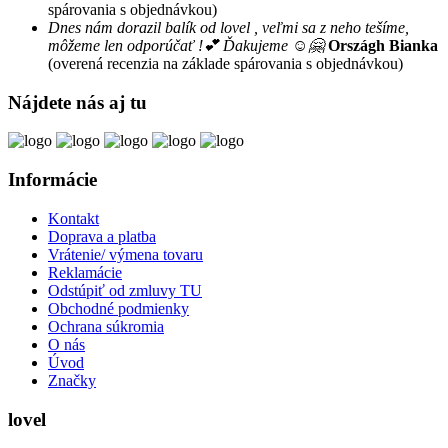
spárovania s objednávkou)
Dnes nám dorazil balík od lovel , veľmi sa z neho tešíme,
môžeme len odporúčať !💕 Ďakujeme ☺️🤗
Országh Bianka
(overená recenzia na základe spárovania s objednávkou)
Nájdete nás aj tu
Informácie
Kontakt
Doprava a platba
Vrátenie/ výmena tovaru
Reklamácie
Odstúpiť od zmluvy TU
Obchodné podmienky
Ochrana súkromia
O nás
Úvod
Značky
lovel