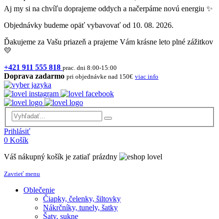
Aj my si na chvíľu doprajeme oddych a načerpáme novú energiu ✨
Objednávky budeme opäť vybavovať od 10. 08. 2026.
Ďakujeme za Vašu priazeň a prajeme Vám krásne leto plné zážitkov
💛
+421 911 555 818
prac. dni 8:00-15:00
Doprava zadarmo
pri objednávke nad 150€
viac info
Prihlásiť
0
Košík
Váš nákupný košík je zatiaľ prázdny
Zavrieť menu
Oblečenie
Čiapky, čelenky, šiltovky
Nákrčníky, tunely, šatky
Šaty, sukne