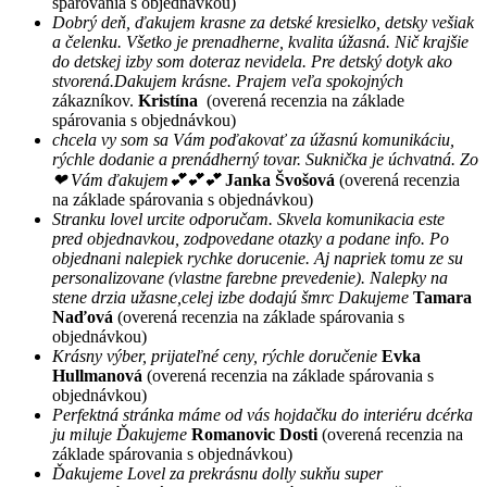
spárovania s objednávkou)
Dobrý deň, ďakujem krasne za detské kresielko, detsky vešiak
a čelenku. Všetko je prenadherne, kvalita úžasná. Nič krajšie
do detskej izby som doteraz nevidela. Pre detský dotyk ako
stvorená.Dakujem krásne. Prajem veľa spokojných
zákazníkov.
Kristína
(overená recenzia na základe
spárovania s objednávkou)
chcela vy som sa Vám poďakovať za úžasnú komunikáciu,
rýchle dodanie a prenádherný tovar. Suknička je úchvatná. Zo
❤ Vám ďakujem💕💕💕
Janka Švošová
(overená recenzia
na základe spárovania s objednávkou)
Stranku lovel urcite odporučam. Skvela komunikacia este
pred objednavkou, zodpovedane otazky a podane info. Po
objednani nalepiek rychke dorucenie. Aj napriek tomu ze su
personalizovane (vlastne farebne prevedenie). Nalepky na
stene drzia užasne,celej izbe dodajú šmrc Dakujeme
Tamara
Naďová
(overená recenzia na základe spárovania s
objednávkou)
Krásny výber, prijateľné ceny, rýchle doručenie
Evka
Hullmanová
(overená recenzia na základe spárovania s
objednávkou)
Perfektná stránka máme od vás hojdačku do interiéru dcérka
ju miluje Ďakujeme
Romanovic Dosti
(overená recenzia na
základe spárovania s objednávkou)
Ďakujeme Lovel za prekrásnu dolly sukňu super