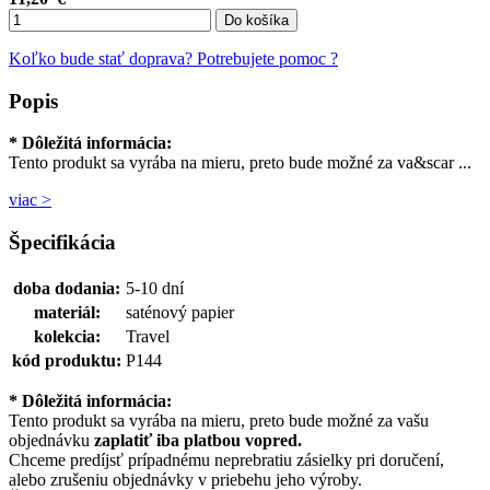
Do košíka
Koľko bude stať doprava?
Potrebujete pomoc ?
Popis
* Dôležitá informácia:
Tento produkt sa vyrába na mieru, preto bude možné za va&scar ...
viac >
Špecifikácia
doba dodania:
5-10 dní
materiál:
saténový papier
kolekcia:
Travel
kód produktu:
P144
* Dôležitá informácia:
Tento produkt sa vyrába na mieru, preto bude možné za vašu
objednávku
zaplatiť iba platbou vopred.
Chceme predíjsť prípadnému neprebratiu zásielky pri doručení,
alebo zrušeniu objednávky v priebehu jeho výroby.