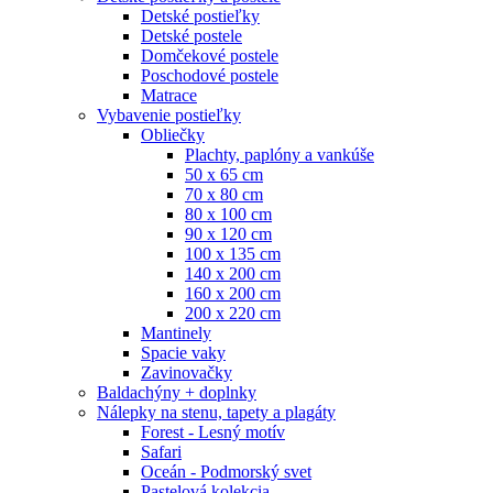
Detské postieľky
Detské postele
Domčekové postele
Poschodové postele
Matrace
Vybavenie postieľky
Obliečky
Plachty, paplóny a vankúše
50 x 65 cm
70 x 80 cm
80 x 100 cm
90 x 120 cm
100 x 135 cm
140 x 200 cm
160 x 200 cm
200 x 220 cm
Mantinely
Spacie vaky
Zavinovačky
Baldachýny + doplnky
Nálepky na stenu, tapety a plagáty
Forest - Lesný motív
Safari
Oceán - Podmorský svet
Pastelová kolekcia