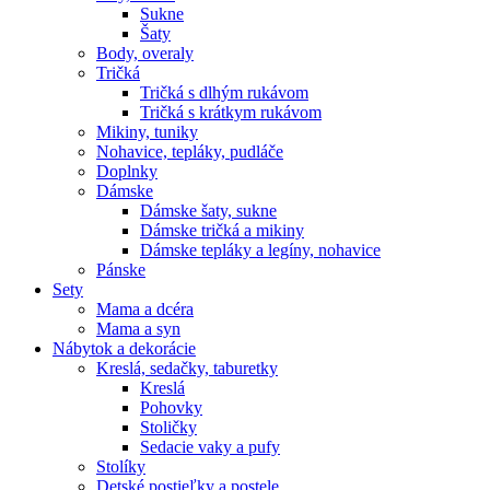
Sukne
Šaty
Body, overaly
Tričká
Tričká s dlhým rukávom
Tričká s krátkym rukávom
Mikiny, tuniky
Nohavice, tepláky, pudláče
Doplnky
Dámske
Dámske šaty, sukne
Dámske tričká a mikiny
Dámske tepláky a legíny, nohavice
Pánske
Sety
Mama a dcéra
Mama a syn
Nábytok a dekorácie
Kreslá, sedačky, taburetky
Kreslá
Pohovky
Stoličky
Sedacie vaky a pufy
Stolíky
Detské postieľky a postele