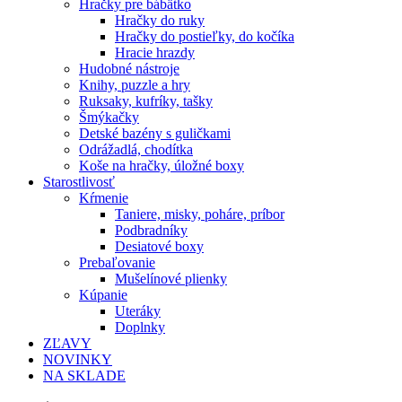
Hračky pre bábätko
Hračky do ruky
Hračky do postieľky, do kočíka
Hracie hrazdy
Hudobné nástroje
Knihy, puzzle a hry
Ruksaky, kufríky, tašky
Šmýkačky
Detské bazény s guličkami
Odrážadlá, chodítka
Koše na hračky, úložné boxy
Starostlivosť
Kŕmenie
Taniere, misky, poháre, príbor
Podbradníky
Desiatové boxy
Prebaľovanie
Mušelínové plienky
Kúpanie
Uteráky
Doplnky
ZĽAVY
NOVINKY
NA SKLADE