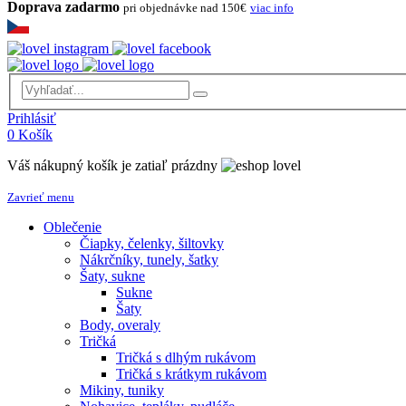
Doprava zadarmo
pri objednávke nad 150€
viac info
Prihlásiť
0
Košík
Váš nákupný košík je zatiaľ prázdny
Zavrieť menu
Oblečenie
Čiapky, čelenky, šiltovky
Nákrčníky, tunely, šatky
Šaty, sukne
Sukne
Šaty
Body, overaly
Tričká
Tričká s dlhým rukávom
Tričká s krátkym rukávom
Mikiny, tuniky