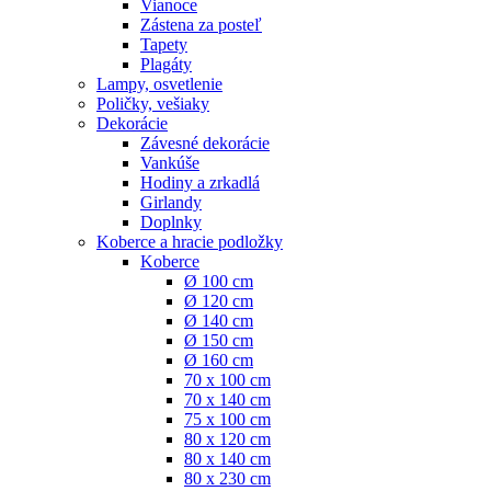
Vianoce
Zástena za posteľ
Tapety
Plagáty
Lampy, osvetlenie
Poličky, vešiaky
Dekorácie
Závesné dekorácie
Vankúše
Hodiny a zrkadlá
Girlandy
Doplnky
Koberce a hracie podložky
Koberce
Ø 100 cm
Ø 120 cm
Ø 140 cm
Ø 150 cm
Ø 160 cm
70 x 100 cm
70 x 140 cm
75 x 100 cm
80 x 120 cm
80 x 140 cm
80 x 230 cm