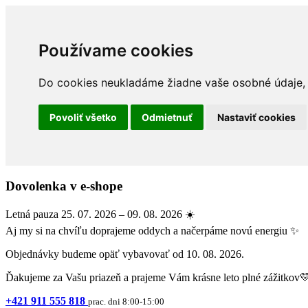
Používame cookies
Do cookies neukladáme žiadne vaše osobné údaje, a
Povoliť všetko
Odmietnuť
Nastaviť cookies
Dovolenka v e-shope
Letná pauza 25. 07. 2026 – 09. 08. 2026 ☀️
Aj my si na chvíľu doprajeme oddych a načerpáme novú energiu ✨
Objednávky budeme opäť vybavovať od 10. 08. 2026.
Ďakujeme za Vašu priazeň a prajeme Vám krásne leto plné zážitkov
+421 911 555 818
prac. dni 8:00-15:00