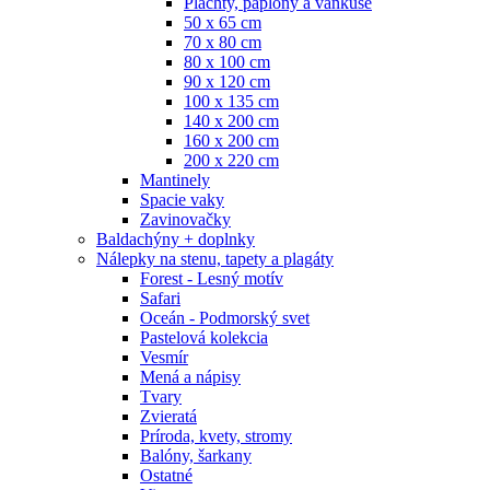
Plachty, paplóny a vankúše
50 x 65 cm
70 x 80 cm
80 x 100 cm
90 x 120 cm
100 x 135 cm
140 x 200 cm
160 x 200 cm
200 x 220 cm
Mantinely
Spacie vaky
Zavinovačky
Baldachýny + doplnky
Nálepky na stenu, tapety a plagáty
Forest - Lesný motív
Safari
Oceán - Podmorský svet
Pastelová kolekcia
Vesmír
Mená a nápisy
Tvary
Zvieratá
Príroda, kvety, stromy
Balóny, šarkany
Ostatné