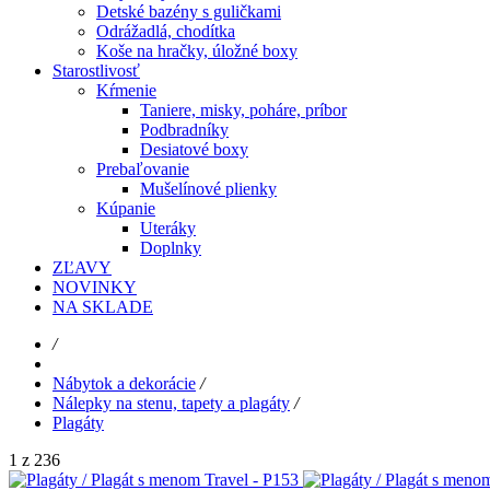
Detské bazény s guličkami
Odrážadlá, chodítka
Koše na hračky, úložné boxy
Starostlivosť
Kŕmenie
Taniere, misky, poháre, príbor
Podbradníky
Desiatové boxy
Prebaľovanie
Mušelínové plienky
Kúpanie
Uteráky
Doplnky
ZĽAVY
NOVINKY
NA SKLADE
/
Nábytok a dekorácie
/
Nálepky na stenu, tapety a plagáty
/
Plagáty
1 z 236