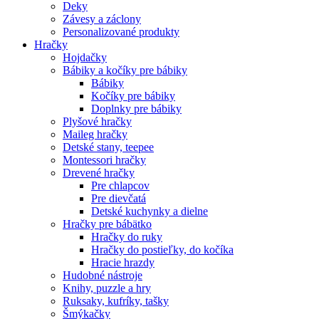
Deky
Závesy a záclony
Personalizované produkty
Hračky
Hojdačky
Bábiky a kočíky pre bábiky
Bábiky
Kočíky pre bábiky
Doplnky pre bábiky
Plyšové hračky
Maileg hračky
Detské stany, teepee
Montessori hračky
Drevené hračky
Pre chlapcov
Pre dievčatá
Detské kuchynky a dielne
Hračky pre bábätko
Hračky do ruky
Hračky do postieľky, do kočíka
Hracie hrazdy
Hudobné nástroje
Knihy, puzzle a hry
Ruksaky, kufríky, tašky
Šmýkačky