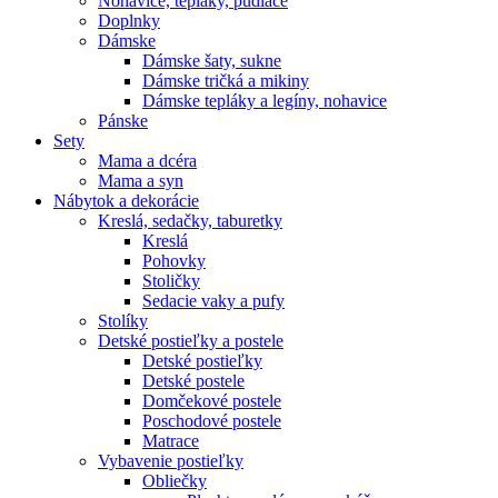
Nohavice, tepláky, pudláče
Doplnky
Dámske
Dámske šaty, sukne
Dámske tričká a mikiny
Dámske tepláky a legíny, nohavice
Pánske
Sety
Mama a dcéra
Mama a syn
Nábytok a dekorácie
Kreslá, sedačky, taburetky
Kreslá
Pohovky
Stoličky
Sedacie vaky a pufy
Stolíky
Detské postieľky a postele
Detské postieľky
Detské postele
Domčekové postele
Poschodové postele
Matrace
Vybavenie postieľky
Obliečky