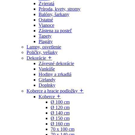
Zvieratá
Príroda, kvety, stromy
Balóny, šarkany
Ostatné
Vianoce
Zástena za posteľ
Tapety
Plagáty
Lampy, osvetlenie
Poličky, vešiaky
Dekorácie
Závesné dekorácie
Vankúše
Hodiny a zrkadlá
Girlandy
Doplnky
Koberce a hracie podložky
Koberce
Ø 100 cm
Ø 120 cm
Ø 140 cm
Ø 150 cm
Ø 160 cm
70 x 100 cm
70 x 140 cm