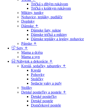
Tričká s dlhým rukávom
Tričká s krátkym rukávom
Mikiny, tuniky
Nohavice, tepláky, pudláče
Doplnky
Dámske
Dámske šaty, sukne
Dámske tričká a mikiny
Dámske tepláky a legíny, nohavice
Pánske
Sety
Mama a dcéra
Mama a syn
Nábytok a dekorácie
Kreslá, sedačky, taburetky
Kreslá
Pohovky
Stoličky
Sedacie vaky a pufy
Stolíky
Detské postieľky a postele
Detské postieľky
Detské postele
Domčekové postele