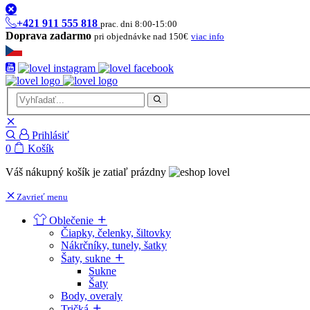
+421 911 555 818
prac. dni 8:00-15:00
Doprava zadarmo
pri objednávke nad 150€
viac info
Prihlásiť
0
Košík
Váš nákupný košík je zatiaľ prázdny
Zavrieť menu
Oblečenie
Čiapky, čelenky, šiltovky
Nákrčníky, tunely, šatky
Šaty, sukne
Sukne
Šaty
Body, overaly
Tričká