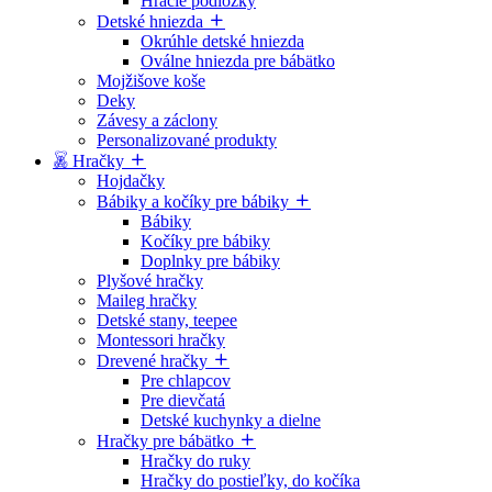
Hracie podložky
Detské hniezda
Okrúhle detské hniezda
Oválne hniezda pre bábätko
Mojžišove koše
Deky
Závesy a záclony
Personalizované produkty
Hračky
Hojdačky
Bábiky a kočíky pre bábiky
Bábiky
Kočíky pre bábiky
Doplnky pre bábiky
Plyšové hračky
Maileg hračky
Detské stany, teepee
Montessori hračky
Drevené hračky
Pre chlapcov
Pre dievčatá
Detské kuchynky a dielne
Hračky pre bábätko
Hračky do ruky
Hračky do postieľky, do kočíka