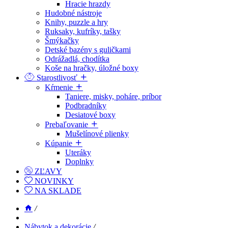
Hracie hrazdy
Hudobné nástroje
Knihy, puzzle a hry
Ruksaky, kufríky, tašky
Šmýkačky
Detské bazény s guličkami
Odrážadlá, chodítka
Koše na hračky, úložné boxy
Starostlivosť
Kŕmenie
Taniere, misky, poháre, príbor
Podbradníky
Desiatové boxy
Prebaľovanie
Mušelínové plienky
Kúpanie
Uteráky
Doplnky
ZĽAVY
NOVINKY
NA SKLADE
/
Nábytok a dekorácie
/