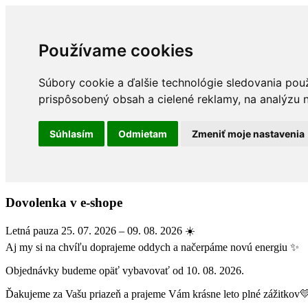
Používame cookies
Súbory cookie a ďalšie technológie sledovania pou
prispôsobený obsah a cielené reklamy, na analýzu n
Súhlasím
Odmietam
Zmeniť moje nastavenia
Dovolenka v e-shope
Letná pauza 25. 07. 2026 – 09. 08. 2026 ☀️
Aj my si na chvíľu doprajeme oddych a načerpáme novú energiu ✨
Objednávky budeme opäť vybavovať od 10. 08. 2026.
Ďakujeme za Vašu priazeň a prajeme Vám krásne leto plné zážitkov