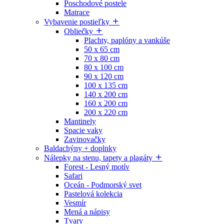
Poschodové postele
Matrace
Vybavenie postieľky
Obliečky
Plachty, paplóny a vankúše
50 x 65 cm
70 x 80 cm
80 x 100 cm
90 x 120 cm
100 x 135 cm
140 x 200 cm
160 x 200 cm
200 x 220 cm
Mantinely
Spacie vaky
Zavinovačky
Baldachýny + doplnky
Nálepky na stenu, tapety a plagáty
Forest - Lesný motív
Safari
Oceán - Podmorský svet
Pastelová kolekcia
Vesmír
Mená a nápisy
Tvary