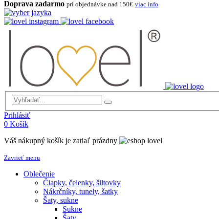
Doprava zadarmo
pri objednávke nad 150€
viac info
Prihlásiť
0
Košík
Váš nákupný košík je zatiaľ prázdny
Zavrieť menu
Oblečenie
Čiapky, čelenky, šiltovky
Nákrčníky, tunely, šatky
Šaty, sukne
Sukne
Šaty