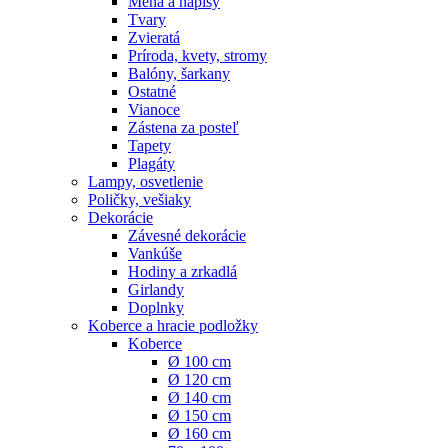
Mená a nápisy
Tvary
Zvieratá
Príroda, kvety, stromy
Balóny, šarkany
Ostatné
Vianoce
Zástena za posteľ
Tapety
Plagáty
Lampy, osvetlenie
Poličky, vešiaky
Dekorácie
Závesné dekorácie
Vankúše
Hodiny a zrkadlá
Girlandy
Doplnky
Koberce a hracie podložky
Koberce
Ø 100 cm
Ø 120 cm
Ø 140 cm
Ø 150 cm
Ø 160 cm