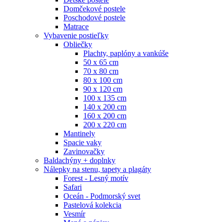
Domčekové postele
Poschodové postele
Matrace
Vybavenie postieľky
Obliečky
Plachty, paplóny a vankúše
50 x 65 cm
70 x 80 cm
80 x 100 cm
90 x 120 cm
100 x 135 cm
140 x 200 cm
160 x 200 cm
200 x 220 cm
Mantinely
Spacie vaky
Zavinovačky
Baldachýny + doplnky
Nálepky na stenu, tapety a plagáty
Forest - Lesný motív
Safari
Oceán - Podmorský svet
Pastelová kolekcia
Vesmír