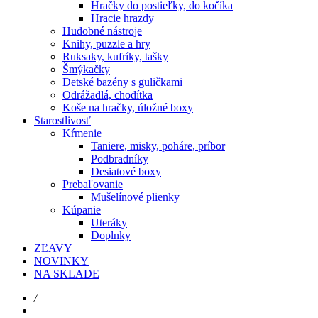
Hračky do postieľky, do kočíka
Hracie hrazdy
Hudobné nástroje
Knihy, puzzle a hry
Ruksaky, kufríky, tašky
Šmýkačky
Detské bazény s guličkami
Odrážadlá, chodítka
Koše na hračky, úložné boxy
Starostlivosť
Kŕmenie
Taniere, misky, poháre, príbor
Podbradníky
Desiatové boxy
Prebaľovanie
Mušelínové plienky
Kúpanie
Uteráky
Doplnky
ZĽAVY
NOVINKY
NA SKLADE
/