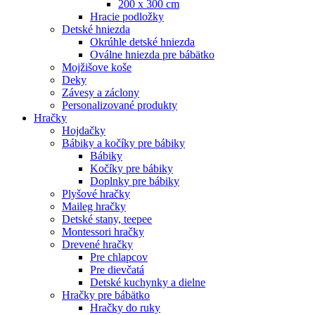
200 x 300 cm
Hracie podložky
Detské hniezda
Okrúhle detské hniezda
Oválne hniezda pre bábätko
Mojžišove koše
Deky
Závesy a záclony
Personalizované produkty
Hračky
Hojdačky
Bábiky a kočíky pre bábiky
Bábiky
Kočíky pre bábiky
Doplnky pre bábiky
Plyšové hračky
Maileg hračky
Detské stany, teepee
Montessori hračky
Drevené hračky
Pre chlapcov
Pre dievčatá
Detské kuchynky a dielne
Hračky pre bábätko
Hračky do ruky