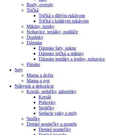
Body, overaly
Tričká
Tričká s dlhým rukávom
Tričká s krátkym rukávom
Mikiny, tuniky
Nohavice, tepláky, pudláče
Doplnky
Dámske
Dámske šaty, sukne
Dámske tričká a mikiny
Dámske tepláky a legíny, nohavice
Pánske
Sety
Mama a dcéra
Mama a syn
Nábytok a dekorácie
Kreslá, sedačky, taburetky
Kreslá
Pohovky
Stoličky
Sedacie vaky a pufy
Stolíky
Detské postieľky a postele
Detské postieľky
Detské postele