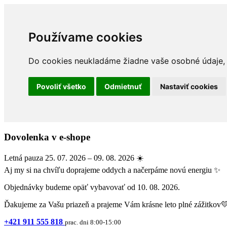
Používame cookies
Do cookies neukladáme žiadne vaše osobné údaje, a
Povoliť všetko
Odmietnuť
Nastaviť cookies
Dovolenka v e-shope
Letná pauza 25. 07. 2026 – 09. 08. 2026 ☀️
Aj my si na chvíľu doprajeme oddych a načerpáme novú energiu ✨
Objednávky budeme opäť vybavovať od 10. 08. 2026.
Ďakujeme za Vašu priazeň a prajeme Vám krásne leto plné zážitkov
+421 911 555 818
prac. dni 8:00-15:00