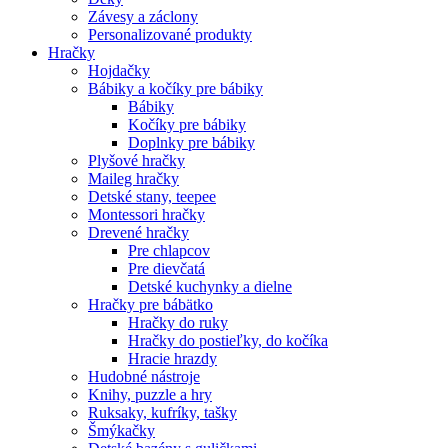
Závesy a záclony
Personalizované produkty
Hračky
Hojdačky
Bábiky a kočíky pre bábiky
Bábiky
Kočíky pre bábiky
Doplnky pre bábiky
Plyšové hračky
Maileg hračky
Detské stany, teepee
Montessori hračky
Drevené hračky
Pre chlapcov
Pre dievčatá
Detské kuchynky a dielne
Hračky pre bábätko
Hračky do ruky
Hračky do postieľky, do kočíka
Hracie hrazdy
Hudobné nástroje
Knihy, puzzle a hry
Ruksaky, kufríky, tašky
Šmýkačky