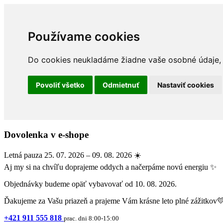
Používame cookies
Do cookies neukladáme žiadne vaše osobné údaje, a
Povoliť všetko
Odmietnuť
Nastaviť cookies
Dovolenka v e-shope
Letná pauza 25. 07. 2026 – 09. 08. 2026 ☀️
Aj my si na chvíľu doprajeme oddych a načerpáme novú energiu ✨
Objednávky budeme opäť vybavovať od 10. 08. 2026.
Ďakujeme za Vašu priazeň a prajeme Vám krásne leto plné zážitkov
+421 911 555 818
prac. dni 8:00-15:00