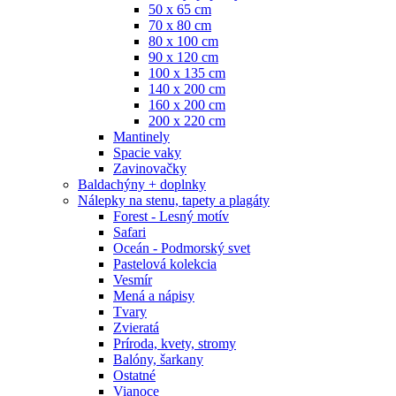
50 x 65 cm
70 x 80 cm
80 x 100 cm
90 x 120 cm
100 x 135 cm
140 x 200 cm
160 x 200 cm
200 x 220 cm
Mantinely
Spacie vaky
Zavinovačky
Baldachýny + doplnky
Nálepky na stenu, tapety a plagáty
Forest - Lesný motív
Safari
Oceán - Podmorský svet
Pastelová kolekcia
Vesmír
Mená a nápisy
Tvary
Zvieratá
Príroda, kvety, stromy
Balóny, šarkany
Ostatné
Vianoce