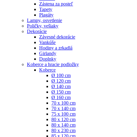
Zástena za posteľ
Tapety
Plagáty
Lampy, osvetlenie
Poličky, vešiaky
Dekorácie
Závesné dekorácie
Vankúše
Hodiny a zrkadlá
Girlandy
Doplnky
Koberce a hracie podložky
Koberce
Ø 100 cm
Ø 120 cm
Ø 140 cm
Ø 150 cm
Ø 160 cm
70 x 100 cm
70 x 140 cm
75 x 100 cm
80 x 120 cm
80 x 140 cm
80 x 230 cm
85 x 120 cm