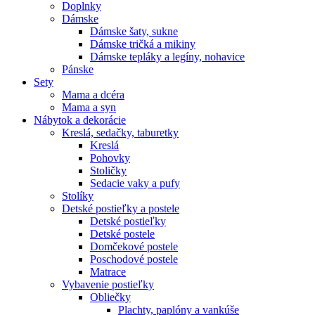
Doplnky
Dámske
Dámske šaty, sukne
Dámske tričká a mikiny
Dámske tepláky a legíny, nohavice
Pánske
Sety
Mama a dcéra
Mama a syn
Nábytok a dekorácie
Kreslá, sedačky, taburetky
Kreslá
Pohovky
Stoličky
Sedacie vaky a pufy
Stolíky
Detské postieľky a postele
Detské postieľky
Detské postele
Domčekové postele
Poschodové postele
Matrace
Vybavenie postieľky
Obliečky
Plachty, paplóny a vankúše