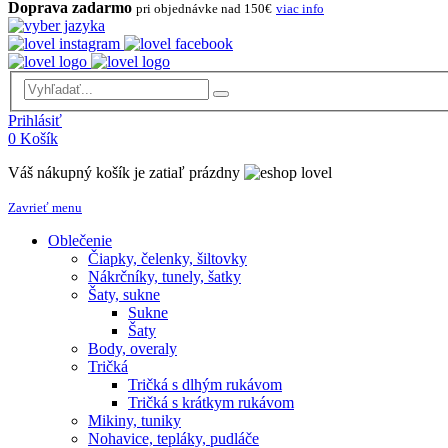
Doprava zadarmo
pri objednávke nad 150€
viac info
Prihlásiť
0
Košík
Váš nákupný košík je zatiaľ prázdny
Zavrieť menu
Oblečenie
Čiapky, čelenky, šiltovky
Nákrčníky, tunely, šatky
Šaty, sukne
Sukne
Šaty
Body, overaly
Tričká
Tričká s dlhým rukávom
Tričká s krátkym rukávom
Mikiny, tuniky
Nohavice, tepláky, pudláče