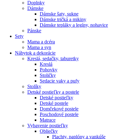
Doplnky
Dámske
Dámske šaty, sukne
Dámske tričká a mikiny
Dámske tepláky a legíny, nohavice
Pánske
Sety
Mama a dcéra
Mama a syn
Nábytok a dekorácie
Kreslá, sedačky, taburetky
Kreslá
Pohovky
Stoličky
Sedacie vaky a pufy
Stolíky
Detské postieľky a postele
Detské postieľky
Detské postele
Domčekové postele
Poschodové postele
Matrace
Vybavenie postieľky
Obliečky
Plachty, paplóny a vankúše