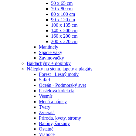
50 x 65 cm
70 x 80 cm
80 x 100 cm
90 x 120 cm
100 x 135 cm
140 x 200 cm
160 x 200 cm
200 x 220 cm
Mantinely
Spacie vaky
Zavinovačky
Baldachýny + doplnky
Nálepky na stenu, tapety a plagáty
Forest - Lesný motív
Safari
Oceán - Podmorský svet
Pastelová kolekcia
Vesmír
Mená a nápisy
Tvary
Zvieratá
Príroda, kvety, stromy
Balóny, šarkany
Ostatné
Vianoce