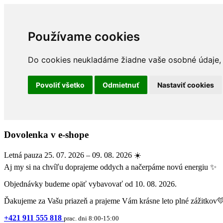
Používame cookies
Do cookies neukladáme žiadne vaše osobné údaje, a
Povoliť všetko
Odmietnuť
Nastaviť cookies
Dovolenka v e-shope
Letná pauza 25. 07. 2026 – 09. 08. 2026 ☀️
Aj my si na chvíľu doprajeme oddych a načerpáme novú energiu ✨
Objednávky budeme opäť vybavovať od 10. 08. 2026.
Ďakujeme za Vašu priazeň a prajeme Vám krásne leto plné zážitkov
+421 911 555 818
prac. dni 8:00-15:00