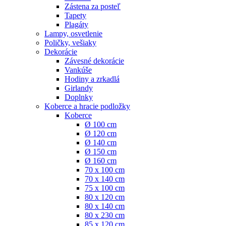
Zástena za posteľ
Tapety
Plagáty
Lampy, osvetlenie
Poličky, vešiaky
Dekorácie
Závesné dekorácie
Vankúše
Hodiny a zrkadlá
Girlandy
Doplnky
Koberce a hracie podložky
Koberce
Ø 100 cm
Ø 120 cm
Ø 140 cm
Ø 150 cm
Ø 160 cm
70 x 100 cm
70 x 140 cm
75 x 100 cm
80 x 120 cm
80 x 140 cm
80 x 230 cm
85 x 120 cm