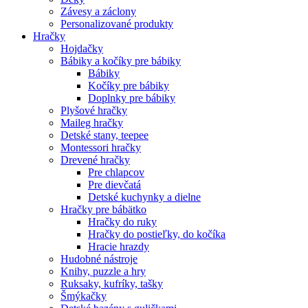
Závesy a záclony
Personalizované produkty
Hračky
Hojdačky
Bábiky a kočíky pre bábiky
Bábiky
Kočíky pre bábiky
Doplnky pre bábiky
Plyšové hračky
Maileg hračky
Detské stany, teepee
Montessori hračky
Drevené hračky
Pre chlapcov
Pre dievčatá
Detské kuchynky a dielne
Hračky pre bábätko
Hračky do ruky
Hračky do postieľky, do kočíka
Hracie hrazdy
Hudobné nástroje
Knihy, puzzle a hry
Ruksaky, kufríky, tašky
Šmýkačky