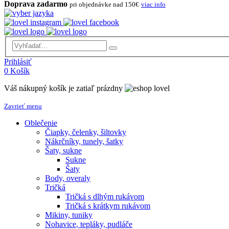
Doprava zadarmo
pri objednávke nad 150€
viac info
Prihlásiť
0
Košík
Váš nákupný košík je zatiaľ prázdny
Zavrieť menu
Oblečenie
Čiapky, čelenky, šiltovky
Nákrčníky, tunely, šatky
Šaty, sukne
Sukne
Šaty
Body, overaly
Tričká
Tričká s dlhým rukávom
Tričká s krátkym rukávom
Mikiny, tuniky
Nohavice, tepláky, pudláče