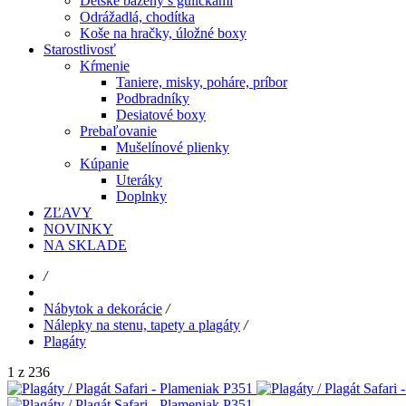
Detské bazény s guličkami
Odrážadlá, chodítka
Koše na hračky, úložné boxy
Starostlivosť
Kŕmenie
Taniere, misky, poháre, príbor
Podbradníky
Desiatové boxy
Prebaľovanie
Mušelínové plienky
Kúpanie
Uteráky
Doplnky
ZĽAVY
NOVINKY
NA SKLADE
/
Nábytok a dekorácie
/
Nálepky na stenu, tapety a plagáty
/
Plagáty
1 z 236