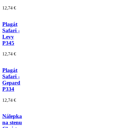
12,74 €
Plagát
Safari -
Levy
P345
12,74 €
Plagát
Safari -
Gepard
P334
12,74 €
Nálepka
na stenu