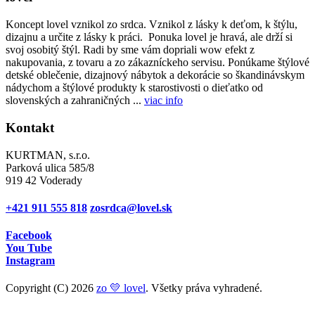
Koncept lovel vznikol zo srdca. Vznikol z lásky k deťom, k štýlu,
dizajnu a určite z lásky k práci. Ponuka lovel je hravá, ale drží si
svoj osobitý štýl. Radi by sme vám dopriali wow efekt z
nakupovania, z tovaru a zo zákazníckeho servisu. Ponúkame štýlové
detské oblečenie, dizajnový nábytok a dekorácie so škandinávskym
nádychom a štýlové produkty k starostivosti o dieťatko od
slovenských a zahraničných ...
viac info
Kontakt
KURTMAN, s.r.o.
Parková ulica 585/8
919 42 Voderady
+421 911 555 818
zosrdca@lovel.sk
Facebook
You Tube
Instagram
Copyright (C) 2026
zo 💛 lovel
. Všetky práva vyhradené.