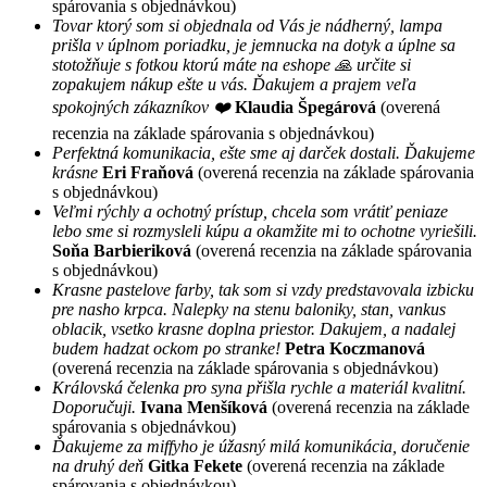
spárovania s objednávkou)
Tovar ktorý som si objednala od Vás je nádherný, lampa
prišla v úplnom poriadku, je jemnucka na dotyk a úplne sa
stotožňuje s fotkou ktorú máte na eshope 🙏 určite si
zopakujem nákup ešte u vás. Ďakujem a prajem veľa
spokojných zákazníkov ❤️
Klaudia Špegárová
(overená
recenzia na základe spárovania s objednávkou)
Perfektná komunikacia, ešte sme aj darček dostali. Ďakujeme
krásne
Eri Fraňová
(overená recenzia na základe spárovania
s objednávkou)
Veľmi rýchly a ochotný prístup, chcela som vrátiť peniaze
lebo sme si rozmysleli kúpu a okamžite mi to ochotne vyriešili.
Soňa Barbieriková
(overená recenzia na základe spárovania
s objednávkou)
Krasne pastelove farby, tak som si vzdy predstavovala izbicku
pre nasho krpca. Nalepky na stenu baloniky, stan, vankus
oblacik, vsetko krasne doplna priestor. Dakujem, a nadalej
budem hadzat ockom po stranke!
Petra Koczmanová
(overená recenzia na základe spárovania s objednávkou)
Královská čelenka pro syna přišla rychle a materiál kvalitní.
Doporučuji.
Ivana Menšíková
(overená recenzia na základe
spárovania s objednávkou)
Ďakujeme za miffyho je úžasný milá komunikácia, doručenie
na druhý deň
Gitka Fekete
(overená recenzia na základe
spárovania s objednávkou)