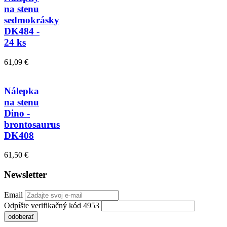
na stenu
sedmokrásky
DK484 -
24 ks
61,09 €
Nálepka
na stenu
Dino -
brontosaurus
DK408
61,50 €
Newsletter
Email
Odpíšte verifikačný kód 4953
odoberať