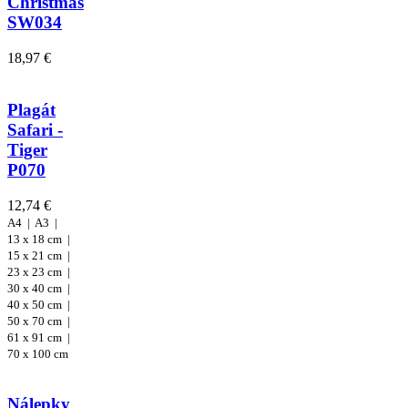
Christmas
SW034
18,97 €
Plagát
Safari -
Tiger
P070
12,74 €
A4 |
A3 |
13 x 18 cm |
15 x 21 cm |
23 x 23 cm |
30 x 40 cm |
40 x 50 cm |
50 x 70 cm |
61 x 91 cm |
70 x 100 cm
Nálepky