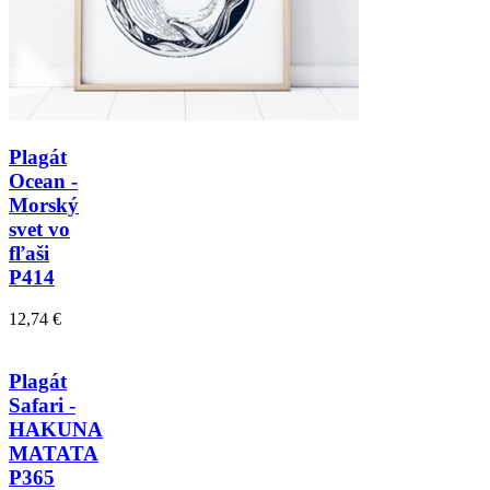
Plagát
Ocean -
Morský
svet vo
fľaši
P414
12,74 €
Plagát
Safari -
HAKUNA
MATATA
P365