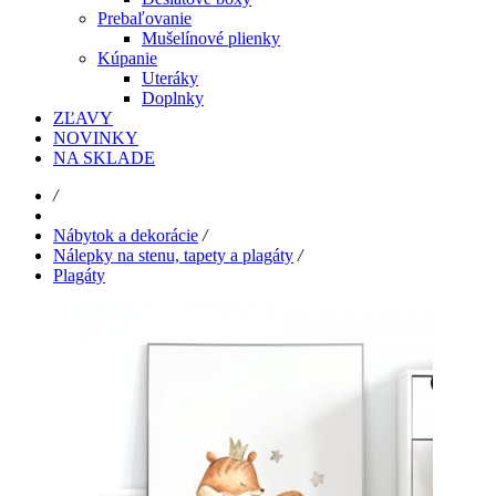
Prebaľovanie
Mušelínové plienky
Kúpanie
Uteráky
Doplnky
ZĽAVY
NOVINKY
NA SKLADE
/
Nábytok a dekorácie
/
Nálepky na stenu, tapety a plagáty
/
Plagáty