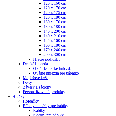
120 x 160 cm
120 x 170 cm
120 x 175 cm
120 x 180 cm
130 x 170 cm
130 x 180 cm
140 x 200 cm
140 x 210 cm
145 x 160 cm
160 x 180 cm
170 x 240 cm
200 x 300 cm
Hracie podložky
Detské hniezda
Okrúhle detské hniezda
Oválne hniezda pre bábätko
Mojžišove koše
Deky
Závesy a záclony
Personalizované produkty
Hračky
Hojdačky
Bábiky a kočíky pre bábiky
Bábiky
Kočíky pre bábiky