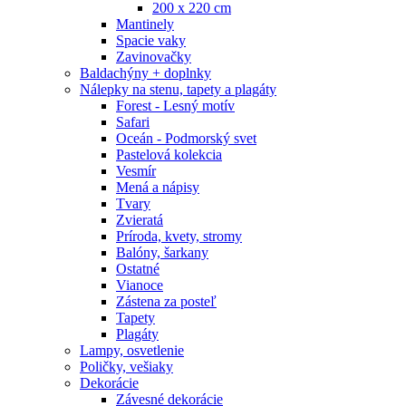
200 x 220 cm
Mantinely
Spacie vaky
Zavinovačky
Baldachýny + doplnky
Nálepky na stenu, tapety a plagáty
Forest - Lesný motív
Safari
Oceán - Podmorský svet
Pastelová kolekcia
Vesmír
Mená a nápisy
Tvary
Zvieratá
Príroda, kvety, stromy
Balóny, šarkany
Ostatné
Vianoce
Zástena za posteľ
Tapety
Plagáty
Lampy, osvetlenie
Poličky, vešiaky
Dekorácie
Závesné dekorácie