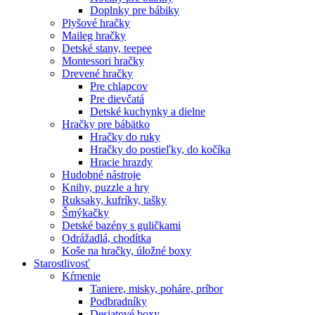
Doplnky pre bábiky
Plyšové hračky
Maileg hračky
Detské stany, teepee
Montessori hračky
Drevené hračky
Pre chlapcov
Pre dievčatá
Detské kuchynky a dielne
Hračky pre bábätko
Hračky do ruky
Hračky do postieľky, do kočíka
Hracie hrazdy
Hudobné nástroje
Knihy, puzzle a hry
Ruksaky, kufríky, tašky
Šmýkačky
Detské bazény s guličkami
Odrážadlá, chodítka
Koše na hračky, úložné boxy
Starostlivosť
Kŕmenie
Taniere, misky, poháre, príbor
Podbradníky
Desiatové boxy