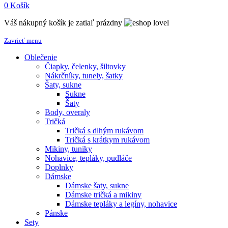
0
Košík
Váš nákupný košík je zatiaľ prázdny
Zavrieť menu
Oblečenie
Čiapky, čelenky, šiltovky
Nákrčníky, tunely, šatky
Šaty, sukne
Sukne
Šaty
Body, overaly
Tričká
Tričká s dlhým rukávom
Tričká s krátkym rukávom
Mikiny, tuniky
Nohavice, tepláky, pudláče
Doplnky
Dámske
Dámske šaty, sukne
Dámske tričká a mikiny
Dámske tepláky a legíny, nohavice
Pánske
Sety