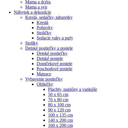
Mama a dcéra
Mama a syn
Nábytok a dekorácie
Kreslá, sedačky, taburetky
Kreslá
Pohovky
Stoličky
Sedacie vaky a pufy
Stolíky
Detské postieľky a postele
Detské postieľky
Detské postele
Domčekové postele
Poschodové postele
Matrace
Vybavenie postieľky
Obliečky
Plachty, paplóny a vankúše
50 x 65 cm
70 x 80 cm
80 x 100 cm
90 x 120 cm
100 x 135 cm
140 x 200 cm
160 x 200 cm