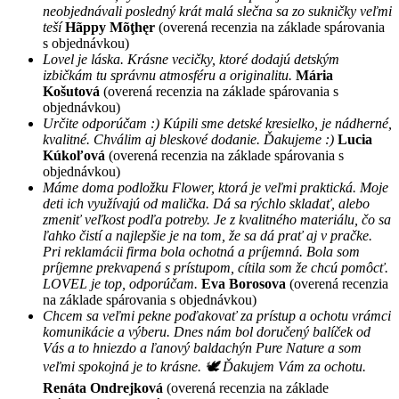
neobjednávali posledný krát malá slečna sa zo sukničky veľmi
teší
Hãppy Mõţhęr
(overená recenzia na základe spárovania
s objednávkou)
Lovel je láska. Krásne vecičky, ktoré dodajú detským
izbičkám tu správnu atmosféru a originalitu.
Mária
Košutová
(overená recenzia na základe spárovania s
objednávkou)
Určite odporúčam :) Kúpili sme detské kresielko, je nádherné,
kvalitné. Chválim aj bleskové dodanie. Ďakujeme :)
Lucia
Kúkoľová
(overená recenzia na základe spárovania s
objednávkou)
Máme doma podložku Flower, ktorá je veľmi praktická. Moje
deti ich využívajú od malička. Dá sa rýchlo skladať, alebo
zmeniť veľkost podľa potreby. Je z kvalitného materiálu, čo sa
ľahko čistí a najlepšie je na tom, že sa dá prať aj v pračke.
Pri reklamácii firma bola ochotná a príjemná. Bola som
príjemne prekvapená s prístupom, cítila som že chcú pomôcť.
LOVEL je top, odporúčam.
Eva Borosova
(overená recenzia
na základe spárovania s objednávkou)
Chcem sa veľmi pekne poďakovať za prístup a ochotu vrámci
komunikácie a výberu. Dnes nám bol doručený balíček od
Vás a to hniezdo a ľanový baldachýn Pure Nature a som
veľmi spokojná je to krásne. 🕊 Ďakujem Vám za ochotu.
Renáta Ondrejková
(overená recenzia na základe