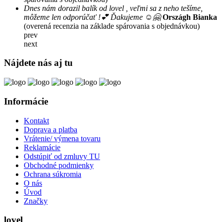
Dnes nám dorazil balík od lovel , veľmi sa z neho tešíme,
môžeme len odporúčať !💕 Ďakujeme ☺️🤗
Országh Bianka
(overená recenzia na základe spárovania s objednávkou)
prev
next
Nájdete nás aj tu
Informácie
Kontakt
Doprava a platba
Vrátenie/ výmena tovaru
Reklamácie
Odstúpiť od zmluvy TU
Obchodné podmienky
Ochrana súkromia
O nás
Úvod
Značky
lovel