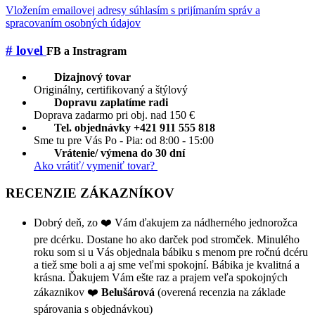
Vložením emailovej adresy súhlasím s prijímaním správ a
spracovaním osobných údajov
# lovel
FB a Instragram
Dizajnový tovar
Originálny, certifikovaný a štýlový
Dopravu zaplatíme radi
Doprava zadarmo pri obj. nad 150 €
Tel. objednávky +421 911 555 818
Sme tu pre Vás Po - Pia: od 8:00 - 15:00
Vrátenie/ výmena do 30 dní
Ako vrátiť/ vymeniť tovar?
RECENZIE ZÁKAZNÍKOV
Dobrý deň, zo ❤️ Vám ďakujem za nádherného jednorožca
pre dcérku. Dostane ho ako darček pod stromček. Minulého
roku som si u Vás objednala bábiku s menom pre ročnú dcéru
a tiež sme boli a aj sme veľmi spokojní. Bábika je kvalitná a
krásna. Ďakujem Vám ešte raz a prajem veľa spokojných
zákaznikov ❤️
Belušárová
(overená recenzia na základe
spárovania s objednávkou)