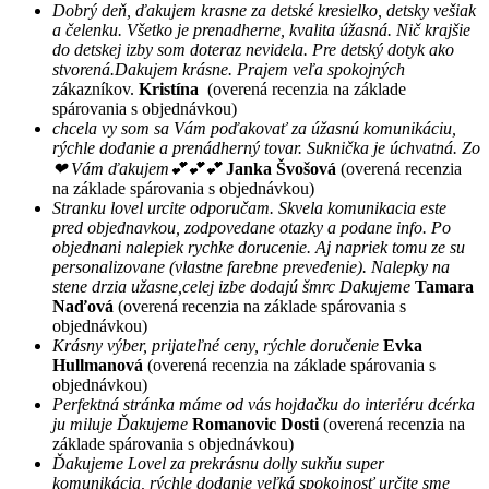
Dobrý deň, ďakujem krasne za detské kresielko, detsky vešiak
a čelenku. Všetko je prenadherne, kvalita úžasná. Nič krajšie
do detskej izby som doteraz nevidela. Pre detský dotyk ako
stvorená.Dakujem krásne. Prajem veľa spokojných
zákazníkov.
Kristína
(overená recenzia na základe
spárovania s objednávkou)
chcela vy som sa Vám poďakovať za úžasnú komunikáciu,
rýchle dodanie a prenádherný tovar. Suknička je úchvatná. Zo
❤ Vám ďakujem💕💕💕
Janka Švošová
(overená recenzia
na základe spárovania s objednávkou)
Stranku lovel urcite odporučam. Skvela komunikacia este
pred objednavkou, zodpovedane otazky a podane info. Po
objednani nalepiek rychke dorucenie. Aj napriek tomu ze su
personalizovane (vlastne farebne prevedenie). Nalepky na
stene drzia užasne,celej izbe dodajú šmrc Dakujeme
Tamara
Naďová
(overená recenzia na základe spárovania s
objednávkou)
Krásny výber, prijateľné ceny, rýchle doručenie
Evka
Hullmanová
(overená recenzia na základe spárovania s
objednávkou)
Perfektná stránka máme od vás hojdačku do interiéru dcérka
ju miluje Ďakujeme
Romanovic Dosti
(overená recenzia na
základe spárovania s objednávkou)
Ďakujeme Lovel za prekrásnu dolly sukňu super
komunikácia, rýchle dodanie veľká spokojnosť určite sme