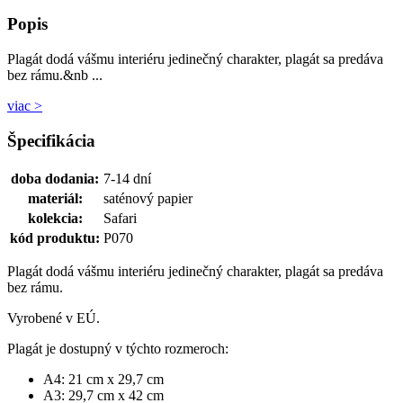
Popis
Plagát dodá vášmu interiéru jedinečný charakter, plagát sa predáva
bez rámu.&nb ...
viac >
Špecifikácia
doba dodania:
7-14 dní
materiál:
saténový papier
kolekcia:
Safari
kód produktu:
P070
Plagát dodá vášmu interiéru jedinečný charakter, plagát sa predáva
bez rámu.
Vyrobené v EÚ.
Plagát je dostupný v týchto rozmeroch:
A4: 21 cm x 29,7 cm
A3: 29,7 cm x 42 cm