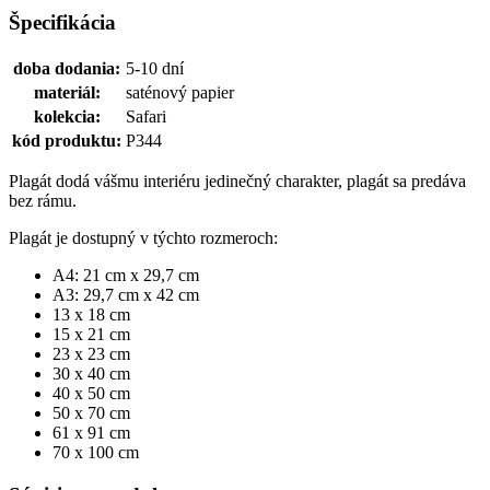
Špecifikácia
doba dodania:
5-10 dní
materiál:
saténový papier
kolekcia:
Safari
kód produktu:
P344
Plagát dodá vášmu interiéru jedinečný charakter, plagát sa predáva
bez rámu.
Plagát je dostupný v týchto rozmeroch:
A4: 21 cm x 29,7 cm
A3: 29,7 cm x 42 cm
13 x 18 cm
15 x 21 cm
23 x 23 cm
30 x 40 cm
40 x 50 cm
50 x 70 cm
61 x 91 cm
70 x 100 cm