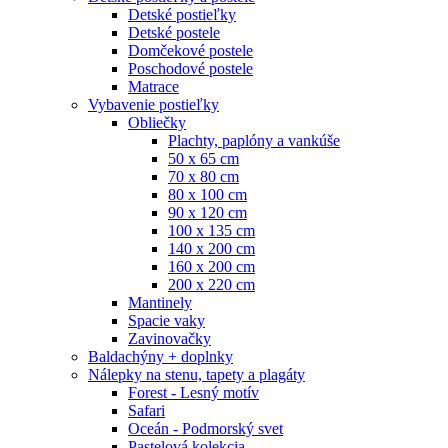
Detské postieľky
Detské postele
Domčekové postele
Poschodové postele
Matrace
Vybavenie postieľky
Obliečky
Plachty, paplóny a vankúše
50 x 65 cm
70 x 80 cm
80 x 100 cm
90 x 120 cm
100 x 135 cm
140 x 200 cm
160 x 200 cm
200 x 220 cm
Mantinely
Spacie vaky
Zavinovačky
Baldachýny + doplnky
Nálepky na stenu, tapety a plagáty
Forest - Lesný motív
Safari
Oceán - Podmorský svet
Pastelová kolekcia