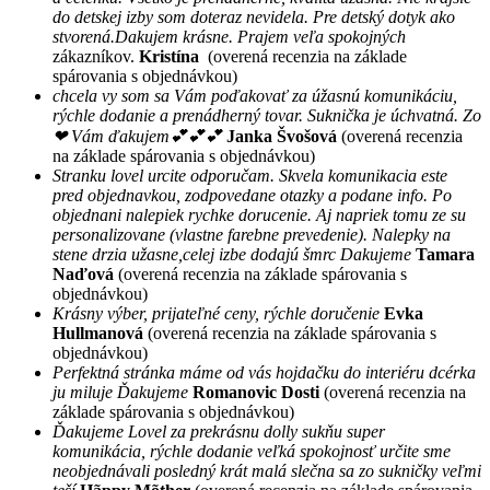
do detskej izby som doteraz nevidela. Pre detský dotyk ako
stvorená.Dakujem krásne. Prajem veľa spokojných
zákazníkov.
Kristína
(overená recenzia na základe
spárovania s objednávkou)
chcela vy som sa Vám poďakovať za úžasnú komunikáciu,
rýchle dodanie a prenádherný tovar. Suknička je úchvatná. Zo
❤ Vám ďakujem💕💕💕
Janka Švošová
(overená recenzia
na základe spárovania s objednávkou)
Stranku lovel urcite odporučam. Skvela komunikacia este
pred objednavkou, zodpovedane otazky a podane info. Po
objednani nalepiek rychke dorucenie. Aj napriek tomu ze su
personalizovane (vlastne farebne prevedenie). Nalepky na
stene drzia užasne,celej izbe dodajú šmrc Dakujeme
Tamara
Naďová
(overená recenzia na základe spárovania s
objednávkou)
Krásny výber, prijateľné ceny, rýchle doručenie
Evka
Hullmanová
(overená recenzia na základe spárovania s
objednávkou)
Perfektná stránka máme od vás hojdačku do interiéru dcérka
ju miluje Ďakujeme
Romanovic Dosti
(overená recenzia na
základe spárovania s objednávkou)
Ďakujeme Lovel za prekrásnu dolly sukňu super
komunikácia, rýchle dodanie veľká spokojnosť určite sme
neobjednávali posledný krát malá slečna sa zo sukničky veľmi