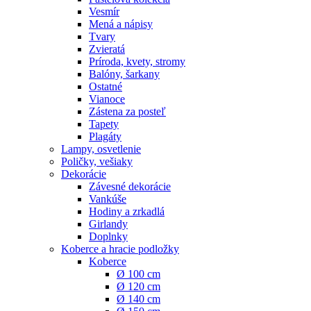
Vesmír
Mená a nápisy
Tvary
Zvieratá
Príroda, kvety, stromy
Balóny, šarkany
Ostatné
Vianoce
Zástena za posteľ
Tapety
Plagáty
Lampy, osvetlenie
Poličky, vešiaky
Dekorácie
Závesné dekorácie
Vankúše
Hodiny a zrkadlá
Girlandy
Doplnky
Koberce a hracie podložky
Koberce
Ø 100 cm
Ø 120 cm
Ø 140 cm