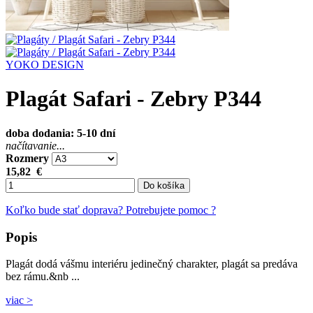
YOKO DESIGN
Plagát Safari - Zebry P344
doba dodania: 5-10 dní
načítavanie...
Rozmery
15,82
€
Do košíka
Koľko bude stať doprava?
Potrebujete pomoc ?
Popis
Plagát dodá vášmu interiéru jedinečný charakter, plagát sa predáva
bez rámu.&nb ...
viac >