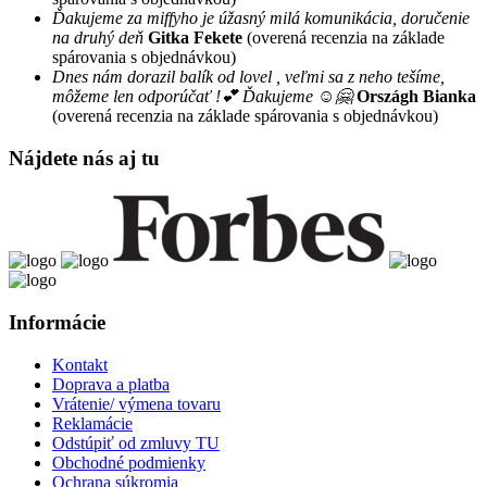
Ďakujeme za miffyho je úžasný milá komunikácia, doručenie
na druhý deň
Gitka Fekete
(overená recenzia na základe
spárovania s objednávkou)
Dnes nám dorazil balík od lovel , veľmi sa z neho tešíme,
môžeme len odporúčať !💕 Ďakujeme ☺️🤗
Országh Bianka
(overená recenzia na základe spárovania s objednávkou)
Nájdete nás aj tu
Informácie
Kontakt
Doprava a platba
Vrátenie/ výmena tovaru
Reklamácie
Odstúpiť od zmluvy TU
Obchodné podmienky
Ochrana súkromia