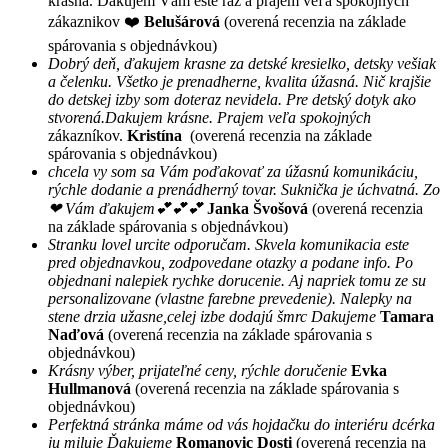
krásna. Ďakujem Vám ešte raz a prajem veľa spokojných
zákaznikov ❤️
Belušárová
(overená recenzia na základe
spárovania s objednávkou)
Dobrý deň, ďakujem krasne za detské kresielko, detsky vešiak
a čelenku. Všetko je prenadherne, kvalita úžasná. Nič krajšie
do detskej izby som doteraz nevidela. Pre detský dotyk ako
stvorená.Dakujem krásne. Prajem veľa spokojných
zákazníkov.
Kristína
(overená recenzia na základe
spárovania s objednávkou)
chcela vy som sa Vám poďakovať za úžasnú komunikáciu,
rýchle dodanie a prenádherný tovar. Suknička je úchvatná. Zo
❤ Vám ďakujem💕💕💕
Janka Švošová
(overená recenzia
na základe spárovania s objednávkou)
Stranku lovel urcite odporučam. Skvela komunikacia este
pred objednavkou, zodpovedane otazky a podane info. Po
objednani nalepiek rychke dorucenie. Aj napriek tomu ze su
personalizovane (vlastne farebne prevedenie). Nalepky na
stene drzia užasne,celej izbe dodajú šmrc Dakujeme
Tamara
Naďová
(overená recenzia na základe spárovania s
objednávkou)
Krásny výber, prijateľné ceny, rýchle doručenie
Evka
Hullmanová
(overená recenzia na základe spárovania s
objednávkou)
Perfektná stránka máme od vás hojdačku do interiéru dcérka
ju miluje Ďakujeme
Romanovic Dosti
(overená recenzia na