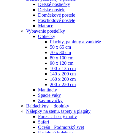
Detské postieľky
Detské postele
Domčekové postele
Poschodové postele
Matrace
Vybavenie postieľky
Obliečky
Plachty, paplóny a vankúše
50 x 65 cm
70 x 80 cm
80 x 100 cm
90 x 120 cm
100 x 135 cm
140 x 200 cm
160 x 200 cm
200 x 220 cm
Mantinely
Spacie vaky
Zavinovačky
Baldachýny + doplnky
Nálepky na stenu, tapety a plagáty
Forest - Lesný motív
Safari
Oceán - Podmorský svet
Pastelová kolekcia