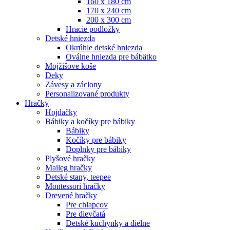
160 x 180 cm
170 x 240 cm
200 x 300 cm
Hracie podložky
Detské hniezda
Okrúhle detské hniezda
Oválne hniezda pre bábätko
Mojžišove koše
Deky
Závesy a záclony
Personalizované produkty
Hračky
Hojdačky
Bábiky a kočíky pre bábiky
Bábiky
Kočíky pre bábiky
Doplnky pre bábiky
Plyšové hračky
Maileg hračky
Detské stany, teepee
Montessori hračky
Drevené hračky
Pre chlapcov
Pre dievčatá
Detské kuchynky a dielne