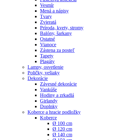
Vesmír
Mená a nápisy
Tvary
Zvieratá
Príroda, kvety, stromy
Balóny, šarkany
Ostatné
Vianoce
Zástena za posteľ
Tapety
Plagáty
Lampy, osvetlenie
Poličky, vešiaky
Dekorácie
Závesné dekorácie
Vankúše
Hodiny a zrkadlá
Girlandy
Doplnky
Koberce a hracie podložky
Koberce
Ø 100 cm
Ø 120 cm
Ø 140 cm