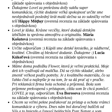
základe spárovania s objednávkou)
Ďakujeme Lovel za prekrásnu dolly sukňu super
komunikácia, rýchle dodanie veľká spokojnosť určite sme
neobjednávali posledný krát malá slečna sa zo sukničky veľmi
teší
Hãppy Mõţhęr
(overená recenzia na základe spárovania
s objednávkou)
Lovel je láska. Krásne vecičky, ktoré dodajú detským
izbičkám tu správnu atmosféru a originalitu.
Mária
Košutová
(overená recenzia na základe spárovania s
objednávkou)
Určite odporúčam :) Kúpili sme detské kresielko, je nádherné,
kvalitné. Chválim aj bleskové dodanie. Ďakujeme :)
Lucia
Kúkoľová
(overená recenzia na základe spárovania s
objednávkou)
Máme doma podložku Flower, ktorá je veľmi praktická. Moje
deti ich využívajú od malička. Dá sa rýchlo skladať, alebo
zmeniť veľkost podľa potreby. Je z kvalitného materiálu, čo sa
ľahko čistí a najlepšie je na tom, že sa dá prať aj v pračke.
Pri reklamácii firma bola ochotná a príjemná. Bola som
príjemne prekvapená s prístupom, cítila som že chcú pomôcť.
LOVEL je top, odporúčam.
Eva Borosova
(overená recenzia
na základe spárovania s objednávkou)
Chcem sa veľmi pekne poďakovať za prístup a ochotu vrámci
komunikácie a výberu. Dnes nám bol doručený balíček od
Vás a to hniezdo a ľanový baldachýn Pure Nature a som