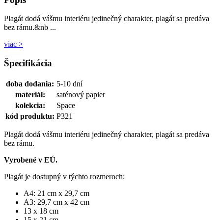
Plagát dodá vášmu interiéru jedinečný charakter, plagát sa predáva
bez rámu.&nb ...
viac >
Špecifikácia
doba dodania:
5-10 dní
materiál:
saténový papier
kolekcia:
Space
kód produktu:
P321
Plagát dodá vášmu interiéru jedinečný charakter, plagát sa predáva
bez rámu.
Vyrobené v EÚ.
Plagát je dostupný v týchto rozmeroch:
A4: 21 cm x 29,7 cm
A3: 29,7 cm x 42 cm
13 x 18 cm
15 x 21 cm