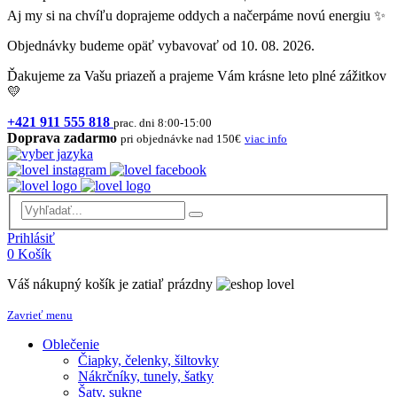
Aj my si na chvíľu doprajeme oddych a načerpáme novú energiu ✨
Objednávky budeme opäť vybavovať od 10. 08. 2026.
Ďakujeme za Vašu priazeň a prajeme Vám krásne leto plné zážitkov
💛
+421 911 555 818
prac. dni 8:00-15:00
Doprava zadarmo
pri objednávke nad 150€
viac info
Prihlásiť
0
Košík
Váš nákupný košík je zatiaľ prázdny
Zavrieť menu
Oblečenie
Čiapky, čelenky, šiltovky
Nákrčníky, tunely, šatky
Šaty, sukne