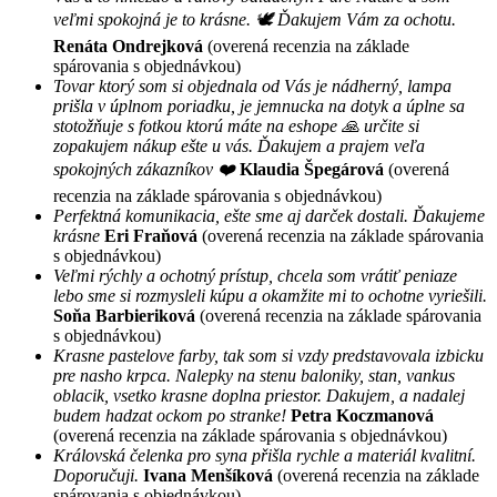
veľmi spokojná je to krásne. 🕊 Ďakujem Vám za ochotu.
Renáta Ondrejková
(overená recenzia na základe
spárovania s objednávkou)
Tovar ktorý som si objednala od Vás je nádherný, lampa
prišla v úplnom poriadku, je jemnucka na dotyk a úplne sa
stotožňuje s fotkou ktorú máte na eshope 🙏 určite si
zopakujem nákup ešte u vás. Ďakujem a prajem veľa
spokojných zákazníkov ❤️
Klaudia Špegárová
(overená
recenzia na základe spárovania s objednávkou)
Perfektná komunikacia, ešte sme aj darček dostali. Ďakujeme
krásne
Eri Fraňová
(overená recenzia na základe spárovania
s objednávkou)
Veľmi rýchly a ochotný prístup, chcela som vrátiť peniaze
lebo sme si rozmysleli kúpu a okamžite mi to ochotne vyriešili.
Soňa Barbieriková
(overená recenzia na základe spárovania
s objednávkou)
Krasne pastelove farby, tak som si vzdy predstavovala izbicku
pre nasho krpca. Nalepky na stenu baloniky, stan, vankus
oblacik, vsetko krasne doplna priestor. Dakujem, a nadalej
budem hadzat ockom po stranke!
Petra Koczmanová
(overená recenzia na základe spárovania s objednávkou)
Královská čelenka pro syna přišla rychle a materiál kvalitní.
Doporučuji.
Ivana Menšíková
(overená recenzia na základe
spárovania s objednávkou)