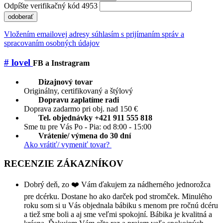
Odpíšte verifikačný kód 4953
odoberať
Vložením emailovej adresy súhlasím s prijímaním správ a
spracovaním osobných údajov
# lovel
FB a Instragram
Dizajnový tovar
Originálny, certifikovaný a štýlový
Dopravu zaplatíme radi
Doprava zadarmo pri obj. nad 150 €
Tel. objednávky +421 911 555 818
Sme tu pre Vás Po - Pia: od 8:00 - 15:00
Vrátenie/ výmena do 30 dní
Ako vrátiť/ vymeniť tovar?
RECENZIE ZÁKAZNÍKOV
Dobrý deň, zo ❤️ Vám ďakujem za nádherného jednorožca
pre dcérku. Dostane ho ako darček pod stromček. Minulého
roku som si u Vás objednala bábiku s menom pre ročnú dcéru
a tiež sme boli a aj sme veľmi spokojní. Bábika je kvalitná a