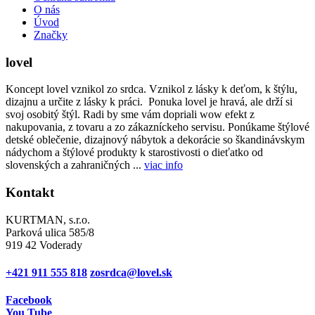
O nás
Úvod
Značky
lovel
Koncept lovel vznikol zo srdca. Vznikol z lásky k deťom, k štýlu,
dizajnu a určite z lásky k práci. Ponuka lovel je hravá, ale drží si
svoj osobitý štýl. Radi by sme vám dopriali wow efekt z
nakupovania, z tovaru a zo zákazníckeho servisu. Ponúkame štýlové
detské oblečenie, dizajnový nábytok a dekorácie so škandinávskym
nádychom a štýlové produkty k starostivosti o dieťatko od
slovenských a zahraničných ...
viac info
Kontakt
KURTMAN, s.r.o.
Parková ulica 585/8
919 42 Voderady
+421 911 555 818
zosrdca@lovel.sk
Facebook
You Tube