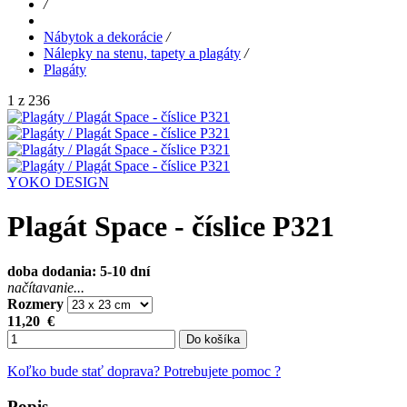
/
Nábytok a dekorácie
/
Nálepky na stenu, tapety a plagáty
/
Plagáty
1 z 236
YOKO DESIGN
Plagát Space - číslice P321
doba dodania: 5-10 dní
načítavanie...
Rozmery
11,20
€
Do košíka
Koľko bude stať doprava?
Potrebujete pomoc ?
Popis