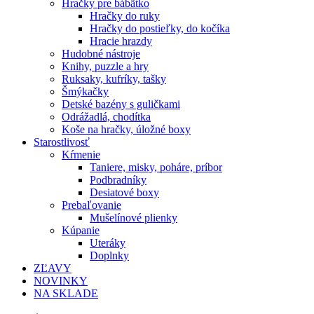
Hračky pre bábätko
Hračky do ruky
Hračky do postieľky, do kočíka
Hracie hrazdy
Hudobné nástroje
Knihy, puzzle a hry
Ruksaky, kufríky, tašky
Šmýkačky
Detské bazény s guličkami
Odrážadlá, chodítka
Koše na hračky, úložné boxy
Starostlivosť
Kŕmenie
Taniere, misky, poháre, príbor
Podbradníky
Desiatové boxy
Prebaľovanie
Mušelínové plienky
Kúpanie
Uteráky
Doplnky
ZĽAVY
NOVINKY
NA SKLADE