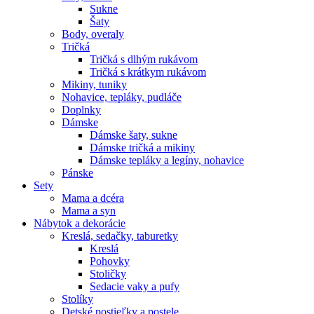
Sukne
Šaty
Body, overaly
Tričká
Tričká s dlhým rukávom
Tričká s krátkym rukávom
Mikiny, tuniky
Nohavice, tepláky, pudláče
Doplnky
Dámske
Dámske šaty, sukne
Dámske tričká a mikiny
Dámske tepláky a legíny, nohavice
Pánske
Sety
Mama a dcéra
Mama a syn
Nábytok a dekorácie
Kreslá, sedačky, taburetky
Kreslá
Pohovky
Stoličky
Sedacie vaky a pufy
Stolíky
Detské postieľky a postele