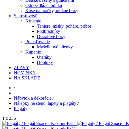
Detské bazény s guličkami
Odrážadlá, chodítka
Koše na hračky, úložné boxy
Starostlivosť
Kŕmenie
Taniere, misky, poháre, príbor
Podbradníky
Desiatové boxy
Prebaľovanie
Mušelínové plienky
Kúpanie
Uteráky
Doplnky
ZĽAVY
NOVINKY
NA SKLADE
/
Nábytok a dekorácie
/
Nálepky na stenu, tapety a plagáty
/
Plagáty
1 z 236