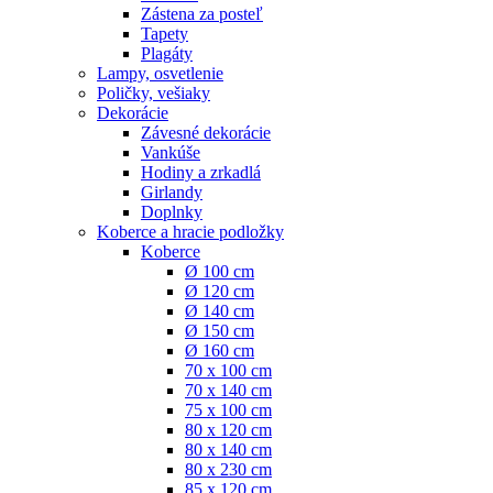
Zástena za posteľ
Tapety
Plagáty
Lampy, osvetlenie
Poličky, vešiaky
Dekorácie
Závesné dekorácie
Vankúše
Hodiny a zrkadlá
Girlandy
Doplnky
Koberce a hracie podložky
Koberce
Ø 100 cm
Ø 120 cm
Ø 140 cm
Ø 150 cm
Ø 160 cm
70 x 100 cm
70 x 140 cm
75 x 100 cm
80 x 120 cm
80 x 140 cm
80 x 230 cm
85 x 120 cm