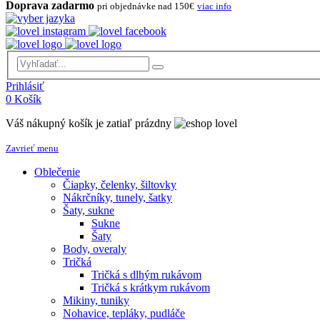
Doprava zadarmo
pri objednávke nad 150€
viac info
Prihlásiť
0
Košík
Váš nákupný košík je zatiaľ prázdny
Zavrieť menu
Oblečenie
Čiapky, čelenky, šiltovky
Nákrčníky, tunely, šatky
Šaty, sukne
Sukne
Šaty
Body, overaly
Tričká
Tričká s dlhým rukávom
Tričká s krátkym rukávom
Mikiny, tuniky
Nohavice, tepláky, pudláče