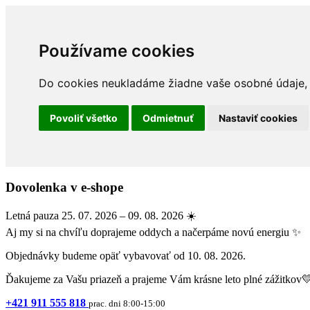
Používame cookies
Do cookies neukladáme žiadne vaše osobné údaje, a
Povoliť všetko
Odmietnuť
Nastaviť cookies
Dovolenka v e-shope
Letná pauza 25. 07. 2026 – 09. 08. 2026 ☀️
Aj my si na chvíľu doprajeme oddych a načerpáme novú energiu ✨
Objednávky budeme opäť vybavovať od 10. 08. 2026.
Ďakujeme za Vašu priazeň a prajeme Vám krásne leto plné zážitkov
+421 911 555 818
prac. dni 8:00-15:00