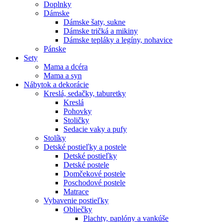
Doplnky
Dámske
Dámske šaty, sukne
Dámske tričká a mikiny
Dámske tepláky a legíny, nohavice
Pánske
Sety
Mama a dcéra
Mama a syn
Nábytok a dekorácie
Kreslá, sedačky, taburetky
Kreslá
Pohovky
Stoličky
Sedacie vaky a pufy
Stolíky
Detské postieľky a postele
Detské postieľky
Detské postele
Domčekové postele
Poschodové postele
Matrace
Vybavenie postieľky
Obliečky
Plachty, paplóny a vankúše