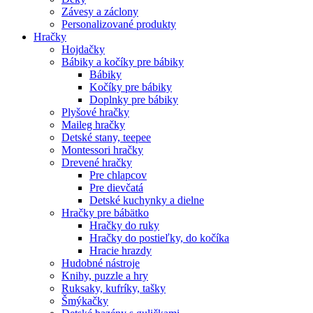
Závesy a záclony
Personalizované produkty
Hračky
Hojdačky
Bábiky a kočíky pre bábiky
Bábiky
Kočíky pre bábiky
Doplnky pre bábiky
Plyšové hračky
Maileg hračky
Detské stany, teepee
Montessori hračky
Drevené hračky
Pre chlapcov
Pre dievčatá
Detské kuchynky a dielne
Hračky pre bábätko
Hračky do ruky
Hračky do postieľky, do kočíka
Hracie hrazdy
Hudobné nástroje
Knihy, puzzle a hry
Ruksaky, kufríky, tašky
Šmýkačky