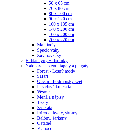
50 x 65 cm
70 x 80 cm
80 x 100 cm
90 x 120 cm
100 x 135 cm
140 x 200 cm
160 x 200 cm
200 x 220 cm
Mantinely
Spacie vaky
Zavinovačky
Baldachýny + doplnky
Nálepky na stenu, tapety a plagáty
Forest - Lesný motív
Safari
Oceán - Podmorský svet
Pastelová kolekcia
Vesmír
Mená a nápisy
Tvary
Zvieratá
Príroda, kvety, stromy
Balóny, šarkany
Ostatné
Vianoce