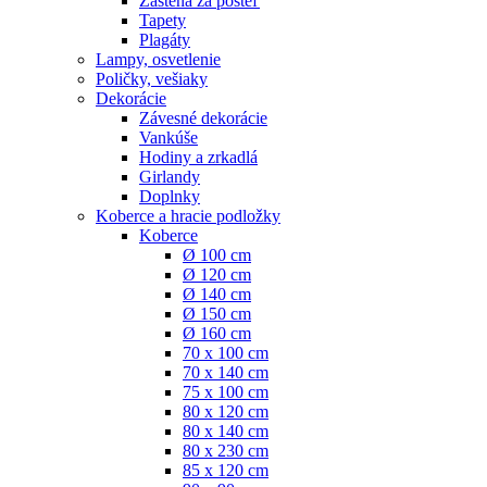
Zástena za posteľ
Tapety
Plagáty
Lampy, osvetlenie
Poličky, vešiaky
Dekorácie
Závesné dekorácie
Vankúše
Hodiny a zrkadlá
Girlandy
Doplnky
Koberce a hracie podložky
Koberce
Ø 100 cm
Ø 120 cm
Ø 140 cm
Ø 150 cm
Ø 160 cm
70 x 100 cm
70 x 140 cm
75 x 100 cm
80 x 120 cm
80 x 140 cm
80 x 230 cm
85 x 120 cm