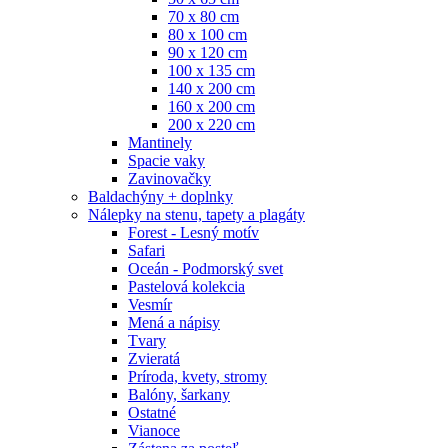
70 x 80 cm
80 x 100 cm
90 x 120 cm
100 x 135 cm
140 x 200 cm
160 x 200 cm
200 x 220 cm
Mantinely
Spacie vaky
Zavinovačky
Baldachýny + doplnky
Nálepky na stenu, tapety a plagáty
Forest - Lesný motív
Safari
Oceán - Podmorský svet
Pastelová kolekcia
Vesmír
Mená a nápisy
Tvary
Zvieratá
Príroda, kvety, stromy
Balóny, šarkany
Ostatné
Vianoce