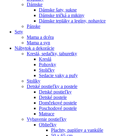
Dámske
Dámske šaty, sukne
Dámske tričká a mikiny
Dámske tepláky a legíny, nohavice
Pánske
Sety
Mama a dcéra
Mama a syn
Nábytok a dekorácie
Kreslá, sedačky, taburetky
Kreslá
Pohovky
Stoličky
Sedacie vaky a pufy
Stolíky
Detské postieľky a postele
Detské postieľky
Detské postele
Domčekové postele
Poschodové postele
Matrace
Vybavenie postieľky
Obliečky
Plachty, paplóny a vankúše
50 x 65 cm