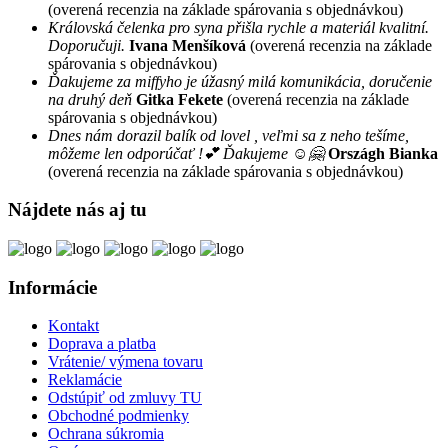
(overená recenzia na základe spárovania s objednávkou)
Královská čelenka pro syna přišla rychle a materiál kvalitní.
Doporučuji.
Ivana Menšíková
(overená recenzia na základe
spárovania s objednávkou)
Ďakujeme za miffyho je úžasný milá komunikácia, doručenie
na druhý deň
Gitka Fekete
(overená recenzia na základe
spárovania s objednávkou)
Dnes nám dorazil balík od lovel , veľmi sa z neho tešíme,
môžeme len odporúčať !💕 Ďakujeme ☺️🤗
Országh Bianka
(overená recenzia na základe spárovania s objednávkou)
Nájdete nás aj tu
Informácie
Kontakt
Doprava a platba
Vrátenie/ výmena tovaru
Reklamácie
Odstúpiť od zmluvy TU
Obchodné podmienky
Ochrana súkromia