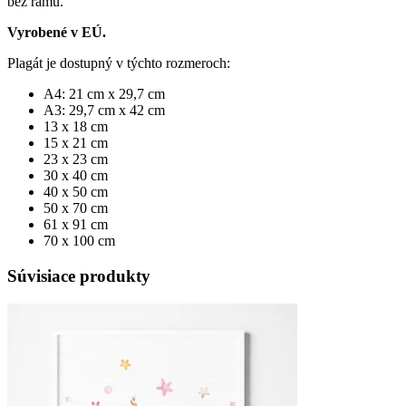
bez rámu.
Vyrobené v EÚ.
Plagát je dostupný v týchto rozmeroch:
A4: 21 cm x 29,7 cm
A3: 29,7 cm x 42 cm
13 x 18 cm
15 x 21 cm
23 x 23 cm
30 x 40 cm
40 x 50 cm
50 x 70 cm
61 x 91 cm
70 x 100 cm
Súvisiace produkty