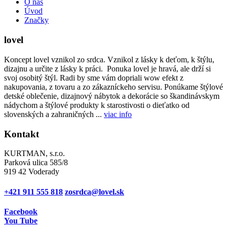
O nás
Úvod
Značky
lovel
Koncept lovel vznikol zo srdca. Vznikol z lásky k deťom, k štýlu,
dizajnu a určite z lásky k práci. Ponuka lovel je hravá, ale drží si
svoj osobitý štýl. Radi by sme vám dopriali wow efekt z
nakupovania, z tovaru a zo zákazníckeho servisu. Ponúkame štýlové
detské oblečenie, dizajnový nábytok a dekorácie so škandinávskym
nádychom a štýlové produkty k starostivosti o dieťatko od
slovenských a zahraničných ...
viac info
Kontakt
KURTMAN, s.r.o.
Parková ulica 585/8
919 42 Voderady
+421 911 555 818
zosrdca@lovel.sk
Facebook
You Tube