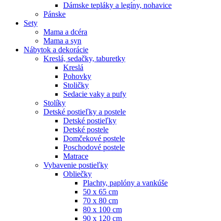
Dámske tepláky a legíny, nohavice
Pánske
Sety
Mama a dcéra
Mama a syn
Nábytok a dekorácie
Kreslá, sedačky, taburetky
Kreslá
Pohovky
Stoličky
Sedacie vaky a pufy
Stolíky
Detské postieľky a postele
Detské postieľky
Detské postele
Domčekové postele
Poschodové postele
Matrace
Vybavenie postieľky
Obliečky
Plachty, paplóny a vankúše
50 x 65 cm
70 x 80 cm
80 x 100 cm
90 x 120 cm