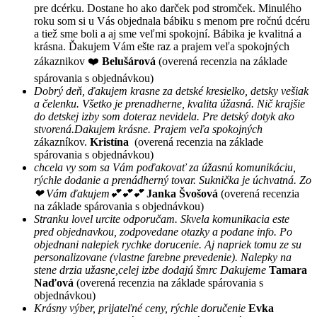
pre dcérku. Dostane ho ako darček pod stromček. Minulého
roku som si u Vás objednala bábiku s menom pre ročnú dcéru
a tiež sme boli a aj sme veľmi spokojní. Bábika je kvalitná a
krásna. Ďakujem Vám ešte raz a prajem veľa spokojných
zákaznikov ❤️
Belušárová
(overená recenzia na základe
spárovania s objednávkou)
Dobrý deň, ďakujem krasne za detské kresielko, detsky vešiak
a čelenku. Všetko je prenadherne, kvalita úžasná. Nič krajšie
do detskej izby som doteraz nevidela. Pre detský dotyk ako
stvorená.Dakujem krásne. Prajem veľa spokojných
zákazníkov.
Kristína
(overená recenzia na základe
spárovania s objednávkou)
chcela vy som sa Vám poďakovať za úžasnú komunikáciu,
rýchle dodanie a prenádherný tovar. Suknička je úchvatná. Zo
❤ Vám ďakujem💕💕💕
Janka Švošová
(overená recenzia
na základe spárovania s objednávkou)
Stranku lovel urcite odporučam. Skvela komunikacia este
pred objednavkou, zodpovedane otazky a podane info. Po
objednani nalepiek rychke dorucenie. Aj napriek tomu ze su
personalizovane (vlastne farebne prevedenie). Nalepky na
stene drzia užasne,celej izbe dodajú šmrc Dakujeme
Tamara
Naďová
(overená recenzia na základe spárovania s
objednávkou)
Krásny výber, prijateľné ceny, rýchle doručenie
Evka