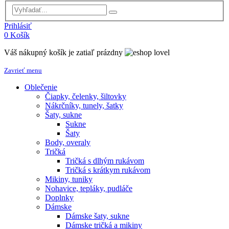
Prihlásiť
0
Košík
Váš nákupný košík je zatiaľ prázdny
Zavrieť menu
Oblečenie
Čiapky, čelenky, šiltovky
Nákrčníky, tunely, šatky
Šaty, sukne
Sukne
Šaty
Body, overaly
Tričká
Tričká s dlhým rukávom
Tričká s krátkym rukávom
Mikiny, tuniky
Nohavice, tepláky, pudláče
Doplnky
Dámske
Dámske šaty, sukne
Dámske tričká a mikiny