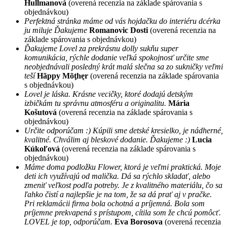
Hullmanová
(overená recenzia na základe spárovania s
objednávkou)
Perfektná stránka máme od vás hojdačku do interiéru dcérka
ju miluje Ďakujeme
Romanovic Dosti
(overená recenzia na
základe spárovania s objednávkou)
Ďakujeme Lovel za prekrásnu dolly sukňu super
komunikácia, rýchle dodanie veľká spokojnosť určite sme
neobjednávali posledný krát malá slečna sa zo sukničky veľmi
teší
Hãppy Mõţhęr
(overená recenzia na základe spárovania
s objednávkou)
Lovel je láska. Krásne vecičky, ktoré dodajú detským
izbičkám tu správnu atmosféru a originalitu.
Mária
Košutová
(overená recenzia na základe spárovania s
objednávkou)
Určite odporúčam :) Kúpili sme detské kresielko, je nádherné,
kvalitné. Chválim aj bleskové dodanie. Ďakujeme :)
Lucia
Kúkoľová
(overená recenzia na základe spárovania s
objednávkou)
Máme doma podložku Flower, ktorá je veľmi praktická. Moje
deti ich využívajú od malička. Dá sa rýchlo skladať, alebo
zmeniť veľkost podľa potreby. Je z kvalitného materiálu, čo sa
ľahko čistí a najlepšie je na tom, že sa dá prať aj v pračke.
Pri reklamácii firma bola ochotná a príjemná. Bola som
príjemne prekvapená s prístupom, cítila som že chcú pomôcť.
LOVEL je top, odporúčam.
Eva Borosova
(overená recenzia