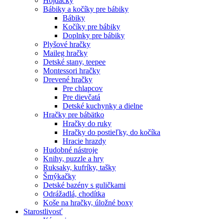
Hojdačky
Bábiky a kočíky pre bábiky
Bábiky
Kočíky pre bábiky
Doplnky pre bábiky
Plyšové hračky
Maileg hračky
Detské stany, teepee
Montessori hračky
Drevené hračky
Pre chlapcov
Pre dievčatá
Detské kuchynky a dielne
Hračky pre bábätko
Hračky do ruky
Hračky do postieľky, do kočíka
Hracie hrazdy
Hudobné nástroje
Knihy, puzzle a hry
Ruksaky, kufríky, tašky
Šmýkačky
Detské bazény s guličkami
Odrážadlá, chodítka
Koše na hračky, úložné boxy
Starostlivosť