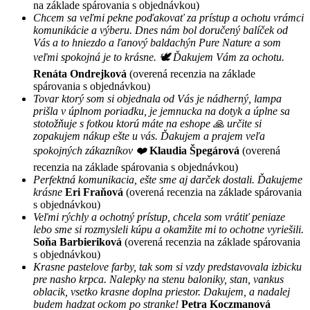
na základe spárovania s objednávkou)
Chcem sa veľmi pekne poďakovať za prístup a ochotu vrámci
komunikácie a výberu. Dnes nám bol doručený balíček od
Vás a to hniezdo a ľanový baldachýn Pure Nature a som
veľmi spokojná je to krásne. 🕊 Ďakujem Vám za ochotu.
Renáta Ondrejková
(overená recenzia na základe
spárovania s objednávkou)
Tovar ktorý som si objednala od Vás je nádherný, lampa
prišla v úplnom poriadku, je jemnucka na dotyk a úplne sa
stotožňuje s fotkou ktorú máte na eshope 🙏 určite si
zopakujem nákup ešte u vás. Ďakujem a prajem veľa
spokojných zákazníkov ❤️
Klaudia Špegárová
(overená
recenzia na základe spárovania s objednávkou)
Perfektná komunikacia, ešte sme aj darček dostali. Ďakujeme
krásne
Eri Fraňová
(overená recenzia na základe spárovania
s objednávkou)
Veľmi rýchly a ochotný prístup, chcela som vrátiť peniaze
lebo sme si rozmysleli kúpu a okamžite mi to ochotne vyriešili.
Soňa Barbieriková
(overená recenzia na základe spárovania
s objednávkou)
Krasne pastelove farby, tak som si vzdy predstavovala izbicku
pre nasho krpca. Nalepky na stenu baloniky, stan, vankus
oblacik, vsetko krasne doplna priestor. Dakujem, a nadalej
budem hadzat ockom po stranke!
Petra Koczmanová