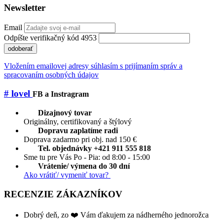
Newsletter
Email
Odpíšte verifikačný kód 4953
odoberať
Vložením emailovej adresy súhlasím s prijímaním správ a
spracovaním osobných údajov
# lovel
FB a Instragram
Dizajnový tovar
Originálny, certifikovaný a štýlový
Dopravu zaplatíme radi
Doprava zadarmo pri obj. nad 150 €
Tel. objednávky +421 911 555 818
Sme tu pre Vás Po - Pia: od 8:00 - 15:00
Vrátenie/ výmena do 30 dní
Ako vrátiť/ vymeniť tovar?
RECENZIE ZÁKAZNÍKOV
Dobrý deň, zo ❤️ Vám ďakujem za nádherného jednorožca