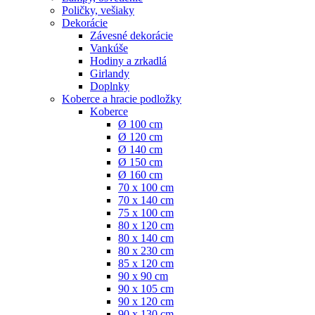
Poličky, vešiaky
Dekorácie
Závesné dekorácie
Vankúše
Hodiny a zrkadlá
Girlandy
Doplnky
Koberce a hracie podložky
Koberce
Ø 100 cm
Ø 120 cm
Ø 140 cm
Ø 150 cm
Ø 160 cm
70 x 100 cm
70 x 140 cm
75 x 100 cm
80 x 120 cm
80 x 140 cm
80 x 230 cm
85 x 120 cm
90 x 90 cm
90 x 105 cm
90 x 120 cm
90 x 130 cm