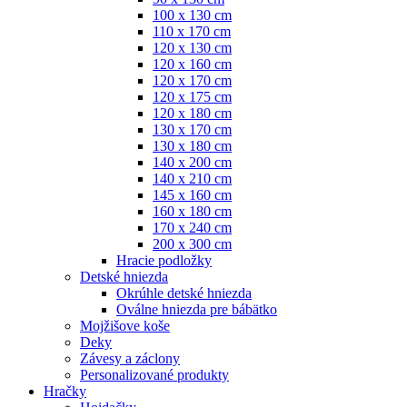
100 x 130 cm
110 x 170 cm
120 x 130 cm
120 x 160 cm
120 x 170 cm
120 x 175 cm
120 x 180 cm
130 x 170 cm
130 x 180 cm
140 x 200 cm
140 x 210 cm
145 x 160 cm
160 x 180 cm
170 x 240 cm
200 x 300 cm
Hracie podložky
Detské hniezda
Okrúhle detské hniezda
Oválne hniezda pre bábätko
Mojžišove koše
Deky
Závesy a záclony
Personalizované produkty
Hračky