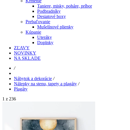
Kŕmenie
Taniere, misky, poháre, príbor
Podbradníky
Desiatové boxy
Prebaľovanie
Mušelínové plienky
Kúpanie
Uteráky
Doplnky
ZĽAVY
NOVINKY
NA SKLADE
/
Nábytok a dekorácie
/
Nálepky na stenu, tapety a plagáty
/
Plagáty
1 z 236