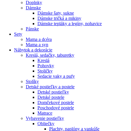
Doplnky
Dámske
Dámske šaty, sukne
Dámske tričká a mikiny
Dámske tepláky a legíny, nohavice
Pánske
Sety
Mama a dcéra
Mama a syn
Nábytok a dekorácie
Kreslá, sedačky, taburetky
Kreslá
Pohovky
Stoličky
Sedacie vaky a pufy
Stolíky
Detské postieľky a postele
Detské postieľky
Detské postele
Domčekové postele
Poschodové postele
Matrace
Vybavenie postieľky
Obliečky
Plachty, paplóny a vankúše