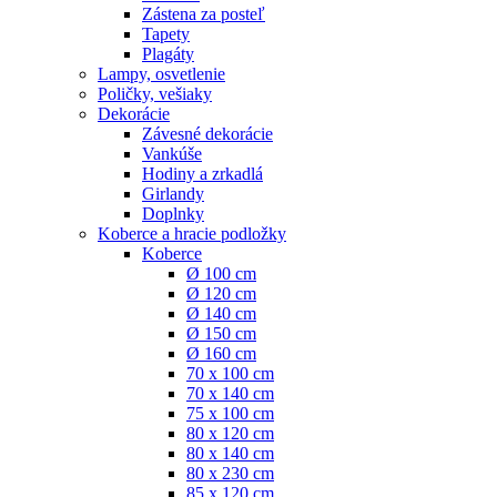
Zástena za posteľ
Tapety
Plagáty
Lampy, osvetlenie
Poličky, vešiaky
Dekorácie
Závesné dekorácie
Vankúše
Hodiny a zrkadlá
Girlandy
Doplnky
Koberce a hracie podložky
Koberce
Ø 100 cm
Ø 120 cm
Ø 140 cm
Ø 150 cm
Ø 160 cm
70 x 100 cm
70 x 140 cm
75 x 100 cm
80 x 120 cm
80 x 140 cm
80 x 230 cm
85 x 120 cm