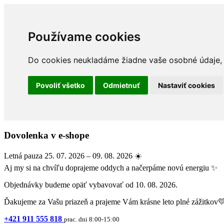
Používame cookies
Do cookies neukladáme žiadne vaše osobné údaje, a
Povoliť všetko
Odmietnuť
Nastaviť cookies
Dovolenka v e-shope
Letná pauza 25. 07. 2026 – 09. 08. 2026 ☀️
Aj my si na chvíľu doprajeme oddych a načerpáme novú energiu ✨
Objednávky budeme opäť vybavovať od 10. 08. 2026.
Ďakujeme za Vašu priazeň a prajeme Vám krásne leto plné zážitkov
+421 911 555 818
prac. dni 8:00-15:00