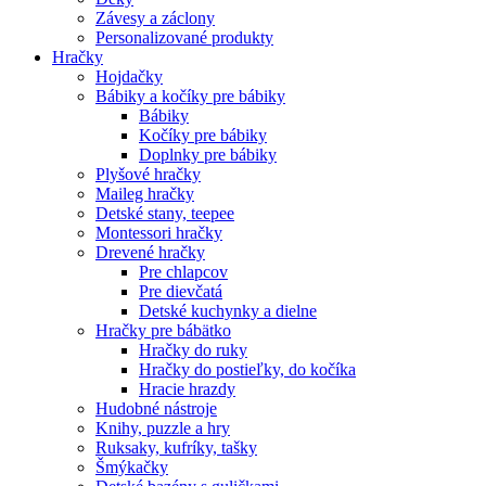
Závesy a záclony
Personalizované produkty
Hračky
Hojdačky
Bábiky a kočíky pre bábiky
Bábiky
Kočíky pre bábiky
Doplnky pre bábiky
Plyšové hračky
Maileg hračky
Detské stany, teepee
Montessori hračky
Drevené hračky
Pre chlapcov
Pre dievčatá
Detské kuchynky a dielne
Hračky pre bábätko
Hračky do ruky
Hračky do postieľky, do kočíka
Hracie hrazdy
Hudobné nástroje
Knihy, puzzle a hry
Ruksaky, kufríky, tašky
Šmýkačky