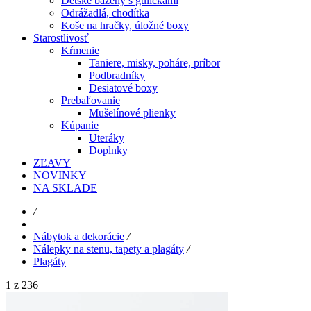
Detské bazény s guličkami
Odrážadlá, chodítka
Koše na hračky, úložné boxy
Starostlivosť
Kŕmenie
Taniere, misky, poháre, príbor
Podbradníky
Desiatové boxy
Prebaľovanie
Mušelínové plienky
Kúpanie
Uteráky
Doplnky
ZĽAVY
NOVINKY
NA SKLADE
/
Nábytok a dekorácie
/
Nálepky na stenu, tapety a plagáty
/
Plagáty
1 z 236