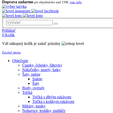
Doprava zadarmo
pri objednávke nad 150€
viac info
Prihlásiť
0
Košík
Váš nákupný košík je zatiaľ prázdny
Zavrieť menu
Oblečenie
Čiapky, čelenky, šiltovky
Nákrčníky, tunely, šatky
Šaty, sukne
Sukne
Šaty
Body, overaly
Tričká
Tričká s dlhým rukávom
Tričká s krátkym rukávom
Mikiny, tuniky
Nohavice, tepláky, pudláče