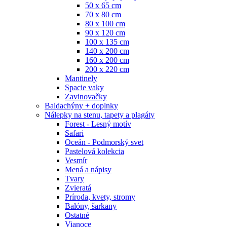
50 x 65 cm
70 x 80 cm
80 x 100 cm
90 x 120 cm
100 x 135 cm
140 x 200 cm
160 x 200 cm
200 x 220 cm
Mantinely
Spacie vaky
Zavinovačky
Baldachýny + doplnky
Nálepky na stenu, tapety a plagáty
Forest - Lesný motív
Safari
Oceán - Podmorský svet
Pastelová kolekcia
Vesmír
Mená a nápisy
Tvary
Zvieratá
Príroda, kvety, stromy
Balóny, šarkany
Ostatné
Vianoce