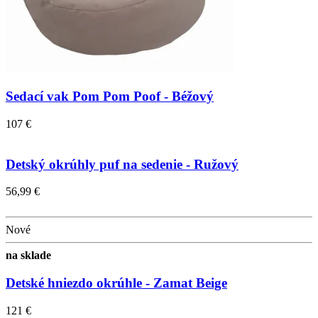
Sedací vak Pom Pom Poof - Béžový
107 €
Detský okrúhly puf na sedenie - Ružový
56,99 €
Nové
na sklade
Detské hniezdo okrúhle - Zamat Beige
121 €