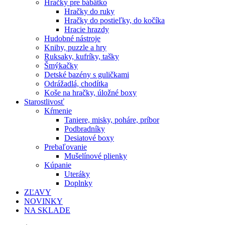
Hračky pre bábätko
Hračky do ruky
Hračky do postieľky, do kočíka
Hracie hrazdy
Hudobné nástroje
Knihy, puzzle a hry
Ruksaky, kufríky, tašky
Šmýkačky
Detské bazény s guličkami
Odrážadlá, chodítka
Koše na hračky, úložné boxy
Starostlivosť
Kŕmenie
Taniere, misky, poháre, príbor
Podbradníky
Desiatové boxy
Prebaľovanie
Mušelínové plienky
Kúpanie
Uteráky
Doplnky
ZĽAVY
NOVINKY
NA SKLADE