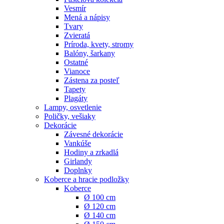
Vesmír
Mená a nápisy
Tvary
Zvieratá
Príroda, kvety, stromy
Balóny, šarkany
Ostatné
Vianoce
Zástena za posteľ
Tapety
Plagáty
Lampy, osvetlenie
Poličky, vešiaky
Dekorácie
Závesné dekorácie
Vankúše
Hodiny a zrkadlá
Girlandy
Doplnky
Koberce a hracie podložky
Koberce
Ø 100 cm
Ø 120 cm
Ø 140 cm