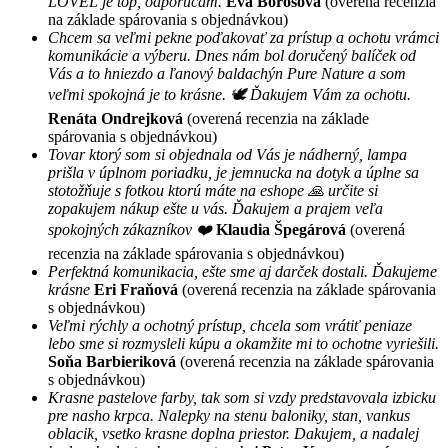
LOVEL je top, odporúčam.
Eva Borosova
(overená recenzia
na základe spárovania s objednávkou)
Chcem sa veľmi pekne poďakovať za prístup a ochotu vrámci
komunikácie a výberu. Dnes nám bol doručený balíček od
Vás a to hniezdo a ľanový baldachýn Pure Nature a som
veľmi spokojná je to krásne. 🕊 Ďakujem Vám za ochotu.
Renáta Ondrejková
(overená recenzia na základe
spárovania s objednávkou)
Tovar ktorý som si objednala od Vás je nádherný, lampa
prišla v úplnom poriadku, je jemnucka na dotyk a úplne sa
stotožňuje s fotkou ktorú máte na eshope 🙏 určite si
zopakujem nákup ešte u vás. Ďakujem a prajem veľa
spokojných zákazníkov ❤️
Klaudia Špegárová
(overená
recenzia na základe spárovania s objednávkou)
Perfektná komunikacia, ešte sme aj darček dostali. Ďakujeme
krásne
Eri Fraňová
(overená recenzia na základe spárovania
s objednávkou)
Veľmi rýchly a ochotný prístup, chcela som vrátiť peniaze
lebo sme si rozmysleli kúpu a okamžite mi to ochotne vyriešili.
Soňa Barbieriková
(overená recenzia na základe spárovania
s objednávkou)
Krasne pastelove farby, tak som si vzdy predstavovala izbicku
pre nasho krpca. Nalepky na stenu baloniky, stan, vankus
oblacik, vsetko krasne doplna priestor. Dakujem, a nadalej