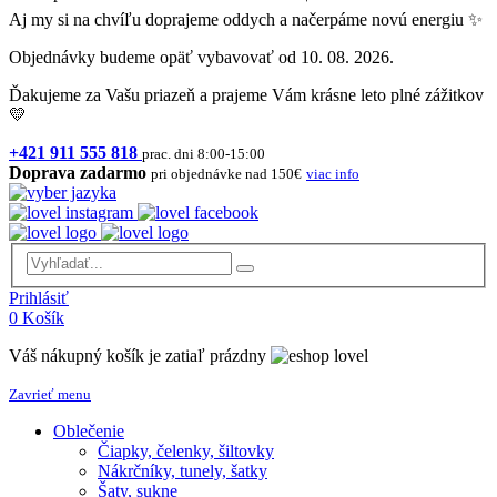
Aj my si na chvíľu doprajeme oddych a načerpáme novú energiu ✨
Objednávky budeme opäť vybavovať od 10. 08. 2026.
Ďakujeme za Vašu priazeň a prajeme Vám krásne leto plné zážitkov
💛
+421 911 555 818
prac. dni 8:00-15:00
Doprava zadarmo
pri objednávke nad 150€
viac info
Prihlásiť
0
Košík
Váš nákupný košík je zatiaľ prázdny
Zavrieť menu
Oblečenie
Čiapky, čelenky, šiltovky
Nákrčníky, tunely, šatky
Šaty, sukne