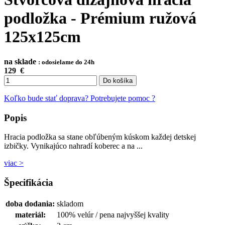
podložka - Prémium ružová
125x125cm
na sklade
: odosielame do 24h
129
€
Do košíka
Koľko bude stať doprava?
Potrebujete pomoc ?
Popis
Hracia podložka sa stane obľúbeným kúskom každej detskej
izbičky. Vynikajúco nahradí koberec a na ...
viac >
Špecifikácia
doba dodania:
skladom
materiál:
100% velúr / pena najvyššej kvality