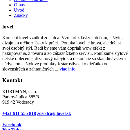
O nás
Úvod
Značky
lovel
Koncept lovel vznikol zo srdca. Vznikol z lásky k deťom, k štýlu,
dizajnu a určite z lásky k práci. Ponuka lovel je hravá, ale drží si
svoj osobitý štýl. Radi by sme vám dopriali wow efekt z
nakupovania, z tovaru a zo zákazníckeho servisu. Ponúkame štýlové
detské oblečenie, dizajnový nábytok a dekorácie so škandinávskym
nádychom a štýlové produkty k starostivosti o dieťatko od
slovenských a zahraničných ...
viac info
Kontakt
KURTMAN, s.r.o.
Parková ulica 585/8
919 42 Voderady
+421 911 555 818
zosrdca@lovel.sk
Facebook
You Tube