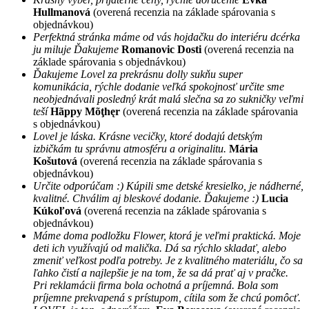
Hullmanová
(overená recenzia na základe spárovania s
objednávkou)
Perfektná stránka máme od vás hojdačku do interiéru dcérka
ju miluje Ďakujeme
Romanovic Dosti
(overená recenzia na
základe spárovania s objednávkou)
Ďakujeme Lovel za prekrásnu dolly sukňu super
komunikácia, rýchle dodanie veľká spokojnosť určite sme
neobjednávali posledný krát malá slečna sa zo sukničky veľmi
teší
Hãppy Mõţhęr
(overená recenzia na základe spárovania
s objednávkou)
Lovel je láska. Krásne vecičky, ktoré dodajú detským
izbičkám tu správnu atmosféru a originalitu.
Mária
Košutová
(overená recenzia na základe spárovania s
objednávkou)
Určite odporúčam :) Kúpili sme detské kresielko, je nádherné,
kvalitné. Chválim aj bleskové dodanie. Ďakujeme :)
Lucia
Kúkoľová
(overená recenzia na základe spárovania s
objednávkou)
Máme doma podložku Flower, ktorá je veľmi praktická. Moje
deti ich využívajú od malička. Dá sa rýchlo skladať, alebo
zmeniť veľkost podľa potreby. Je z kvalitného materiálu, čo sa
ľahko čistí a najlepšie je na tom, že sa dá prať aj v pračke.
Pri reklamácii firma bola ochotná a príjemná. Bola som
príjemne prekvapená s prístupom, cítila som že chcú pomôcť.