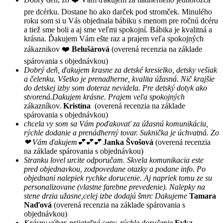
pre dcérku. Dostane ho ako darček pod stromček. Minulého
roku som si u Vás objednala bábiku s menom pre ročnú dcéru
a tiež sme boli a aj sme veľmi spokojní. Bábika je kvalitná a
krásna. Ďakujem Vám ešte raz a prajem veľa spokojných
zákaznikov ❤️
Belušárová
(overená recenzia na základe
spárovania s objednávkou)
Dobrý deň, ďakujem krasne za detské kresielko, detsky vešiak
a čelenku. Všetko je prenadherne, kvalita úžasná. Nič krajšie
do detskej izby som doteraz nevidela. Pre detský dotyk ako
stvorená.Dakujem krásne. Prajem veľa spokojných
zákazníkov.
Kristína
(overená recenzia na základe
spárovania s objednávkou)
chcela vy som sa Vám poďakovať za úžasnú komunikáciu,
rýchle dodanie a prenádherný tovar. Suknička je úchvatná. Zo
❤ Vám ďakujem💕💕💕
Janka Švošová
(overená recenzia
na základe spárovania s objednávkou)
Stranku lovel urcite odporučam. Skvela komunikacia este
pred objednavkou, zodpovedane otazky a podane info. Po
objednani nalepiek rychke dorucenie. Aj napriek tomu ze su
personalizovane (vlastne farebne prevedenie). Nalepky na
stene drzia užasne,celej izbe dodajú šmrc Dakujeme
Tamara
Naďová
(overená recenzia na základe spárovania s
objednávkou)
Krásny výber, prijateľné ceny, rýchle doručenie
Evka