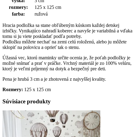
výška:
3 cm
rozmery:
125 x 125 cm
farba:
ružová
Hracia podložka sa stane obľúbeným kúskom každej detskej
izbičky. Vynikajúco nahradí koberec a navyše je variabilná a vďaka
tomu si ju viete poskladať podľa potreby.
Podložku môžete nechať na zemi celú roloženú, alebo ju môžete
sklopiť na polovicu a oprieť tak o stenu.
Úžasná vec, ktorú maminky určite ocenia je, že poťah podložky je
možné snímať a prať v práčke. Vrchný materiál je zo 100% velúru,
ktorý je veľmi príjemný na dotyk a bezpečný pre deti.
Pena je hrubá 3 cm a je zhotovená z najvyššej kvality.
Rozmery:
125 x 125 cm
Súvisiace produkty