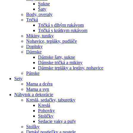
Sukne
Šaty
Body, overaly
Tričká
Tričká s dlhým rukávom
Tričká s krátkym rukávom
Mikiny, tuniky
Nohavice, tepláky, pudláče
Doplnky
Dámske
Dámske šaty, sukne
Dámske tričká a mikiny
Dámske tepláky a legíny, nohavice
Pánske
Sety
Mama a dcéra
Mama a syn
Nábytok a dekorácie
Kreslá, sedačky, taburetky
Kreslá
Pohovky
Stoličky
Sedacie vaky a pufy
Stolíky
Detské postieľky a postele