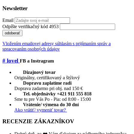
Newsletter
Email
Odpíšte verifikačný kód 4953
odoberať
Vložením emailovej adresy súhlasím s prijímaním správ a
spracovaním osobných údajov
# lovel
FB a Instragram
Dizajnový tovar
Originálny, certifikovaný a štýlový
Dopravu zaplatíme radi
Doprava zadarmo pri obj. nad 150 €
Tel. objednávky +421 911 555 818
Sme tu pre Vás Po - Pia: od 8:00 - 15:00
Vrátenie/ výmena do 30 dní
Ako vrátiť/ vymeniť tovar?
RECENZIE ZÁKAZNÍKOV
Dobrý deň, zo ❤️ Vám ďakujem za nádherného jednorožca