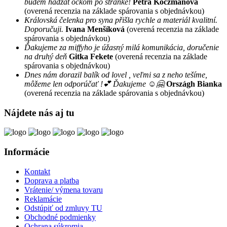
budem hadzat ockom po stranke!
Petra Koczmanová
(overená recenzia na základe spárovania s objednávkou)
Královská čelenka pro syna přišla rychle a materiál kvalitní.
Doporučuji.
Ivana Menšíková
(overená recenzia na základe
spárovania s objednávkou)
Ďakujeme za miffyho je úžasný milá komunikácia, doručenie
na druhý deň
Gitka Fekete
(overená recenzia na základe
spárovania s objednávkou)
Dnes nám dorazil balík od lovel , veľmi sa z neho tešíme,
môžeme len odporúčať !💕 Ďakujeme ☺️🤗
Országh Bianka
(overená recenzia na základe spárovania s objednávkou)
Nájdete nás aj tu
Informácie
Kontakt
Doprava a platba
Vrátenie/ výmena tovaru
Reklamácie
Odstúpiť od zmluvy TU
Obchodné podmienky
Ochrana súkromia