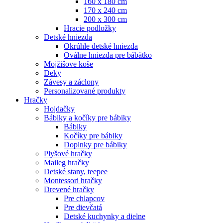
160 x 180 cm
170 x 240 cm
200 x 300 cm
Hracie podložky
Detské hniezda
Okrúhle detské hniezda
Oválne hniezda pre bábätko
Mojžišove koše
Deky
Závesy a záclony
Personalizované produkty
Hračky
Hojdačky
Bábiky a kočíky pre bábiky
Bábiky
Kočíky pre bábiky
Doplnky pre bábiky
Plyšové hračky
Maileg hračky
Detské stany, teepee
Montessori hračky
Drevené hračky
Pre chlapcov
Pre dievčatá
Detské kuchynky a dielne