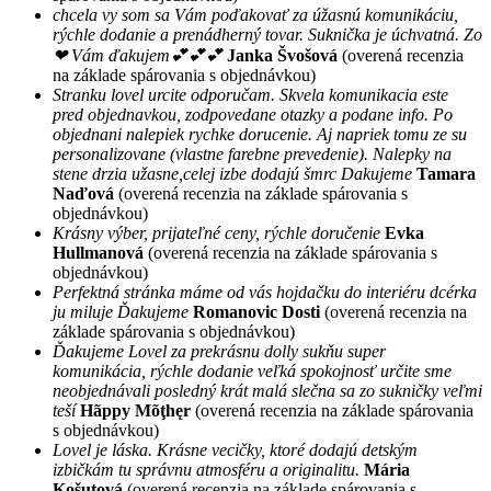
chcela vy som sa Vám poďakovať za úžasnú komunikáciu,
rýchle dodanie a prenádherný tovar. Suknička je úchvatná. Zo
❤ Vám ďakujem💕💕💕
Janka Švošová
(overená recenzia
na základe spárovania s objednávkou)
Stranku lovel urcite odporučam. Skvela komunikacia este
pred objednavkou, zodpovedane otazky a podane info. Po
objednani nalepiek rychke dorucenie. Aj napriek tomu ze su
personalizovane (vlastne farebne prevedenie). Nalepky na
stene drzia užasne,celej izbe dodajú šmrc Dakujeme
Tamara
Naďová
(overená recenzia na základe spárovania s
objednávkou)
Krásny výber, prijateľné ceny, rýchle doručenie
Evka
Hullmanová
(overená recenzia na základe spárovania s
objednávkou)
Perfektná stránka máme od vás hojdačku do interiéru dcérka
ju miluje Ďakujeme
Romanovic Dosti
(overená recenzia na
základe spárovania s objednávkou)
Ďakujeme Lovel za prekrásnu dolly sukňu super
komunikácia, rýchle dodanie veľká spokojnosť určite sme
neobjednávali posledný krát malá slečna sa zo sukničky veľmi
teší
Hãppy Mõţhęr
(overená recenzia na základe spárovania
s objednávkou)
Lovel je láska. Krásne vecičky, ktoré dodajú detským
izbičkám tu správnu atmosféru a originalitu.
Mária
Košutová
(overená recenzia na základe spárovania s