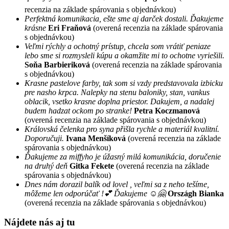
recenzia na základe spárovania s objednávkou)
Perfektná komunikacia, ešte sme aj darček dostali. Ďakujeme
krásne
Eri Fraňová
(overená recenzia na základe spárovania
s objednávkou)
Veľmi rýchly a ochotný prístup, chcela som vrátiť peniaze
lebo sme si rozmysleli kúpu a okamžite mi to ochotne vyriešili.
Soňa Barbieriková
(overená recenzia na základe spárovania
s objednávkou)
Krasne pastelove farby, tak som si vzdy predstavovala izbicku
pre nasho krpca. Nalepky na stenu baloniky, stan, vankus
oblacik, vsetko krasne doplna priestor. Dakujem, a nadalej
budem hadzat ockom po stranke!
Petra Koczmanová
(overená recenzia na základe spárovania s objednávkou)
Královská čelenka pro syna přišla rychle a materiál kvalitní.
Doporučuji.
Ivana Menšíková
(overená recenzia na základe
spárovania s objednávkou)
Ďakujeme za miffyho je úžasný milá komunikácia, doručenie
na druhý deň
Gitka Fekete
(overená recenzia na základe
spárovania s objednávkou)
Dnes nám dorazil balík od lovel , veľmi sa z neho tešíme,
môžeme len odporúčať !💕 Ďakujeme ☺️🤗
Országh Bianka
(overená recenzia na základe spárovania s objednávkou)
Nájdete nás aj tu