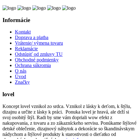
Informácie
Kontakt
Doprava a platba
Vrátenie/ výmena tovaru
Reklamácie
Odstúpiť od zmluvy TU
Obchodné podmienky
Ochrana súkromia
O nás
Úvod
Značky
lovel
Koncept lovel vznikol zo srdca. Vznikol z lásky k deťom, k štýlu,
dizajnu a určite z lásky k práci. Ponuka lovel je hravá, ale drží si
svoj osobitý štýl. Radi by sme vám dopriali wow efekt z
nakupovania, z tovaru a zo zákazníckeho servisu. Ponúkame štýlové
detské oblečenie, dizajnový nábytok a dekorácie so škandinávskym
nádychom a štýlové produkty k starostivosti o dieťatko od