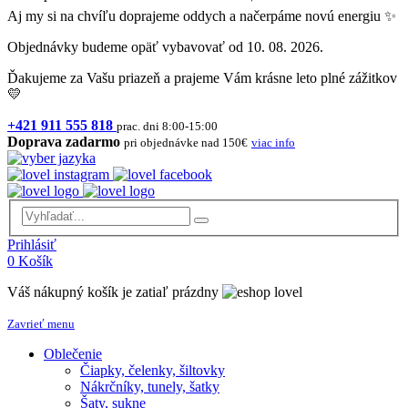
Aj my si na chvíľu doprajeme oddych a načerpáme novú energiu ✨
Objednávky budeme opäť vybavovať od 10. 08. 2026.
Ďakujeme za Vašu priazeň a prajeme Vám krásne leto plné zážitkov
💛
+421 911 555 818
prac. dni 8:00-15:00
Doprava zadarmo
pri objednávke nad 150€
viac info
Prihlásiť
0
Košík
Váš nákupný košík je zatiaľ prázdny
Zavrieť menu
Oblečenie
Čiapky, čelenky, šiltovky
Nákrčníky, tunely, šatky
Šaty, sukne