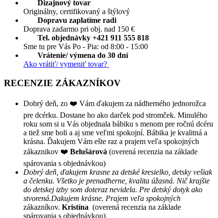
Dizajnový tovar
Originálny, certifikovaný a štýlový
Dopravu zaplatíme radi
Doprava zadarmo pri obj. nad 150 €
Tel. objednávky +421 911 555 818
Sme tu pre Vás Po - Pia: od 8:00 - 15:00
Vrátenie/ výmena do 30 dní
Ako vrátiť/ vymeniť tovar?
RECENZIE ZÁKAZNÍKOV
Dobrý deň, zo ❤️ Vám ďakujem za nádherného jednorožca
pre dcérku. Dostane ho ako darček pod stromček. Minulého
roku som si u Vás objednala bábiku s menom pre ročnú dcéru
a tiež sme boli a aj sme veľmi spokojní. Bábika je kvalitná a
krásna. Ďakujem Vám ešte raz a prajem veľa spokojných
zákaznikov ❤️
Belušárová
(overená recenzia na základe
spárovania s objednávkou)
Dobrý deň, ďakujem krasne za detské kresielko, detsky vešiak
a čelenku. Všetko je prenadherne, kvalita úžasná. Nič krajšie
do detskej izby som doteraz nevidela. Pre detský dotyk ako
stvorená.Dakujem krásne. Prajem veľa spokojných
zákazníkov.
Kristína
(overená recenzia na základe
spárovania s objednávkou)