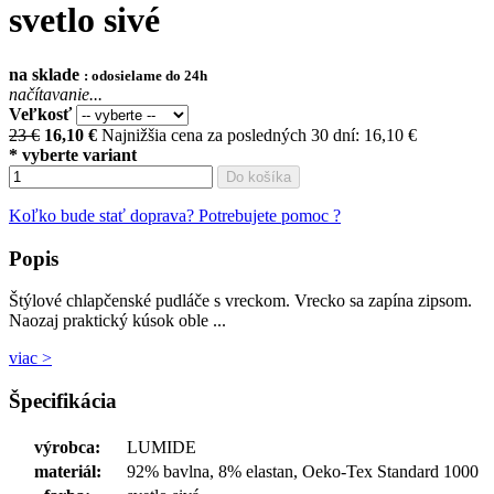
svetlo sivé
na sklade
: odosielame do 24h
načítavanie...
Veľkosť
23 €
16,10
€
Najnižšia cena za posledných 30 dní: 16,10 €
* vyberte variant
Do košíka
Koľko bude stať doprava?
Potrebujete pomoc ?
Popis
Štýlové chlapčenské pudláče s vreckom. Vrecko sa zapína zipsom.
Naozaj praktický kúsok oble ...
viac >
Špecifikácia
výrobca:
LUMIDE
materiál:
92% bavlna, 8% elastan, Oeko-Tex Standard 1000