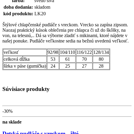
farba:
svetlo sivá
doba dodania:
skladom
kód produktu:
LK20
Štýlové chlapčenské pudláče s vreckom. Vrecko sa zapína zipsom.
Naozaj praktický kúsok oblečenia pre chlapca či už do škôlky, na
von, na telesnú,.. Dá sa výborne zladiť s mikinami, ktoré nájdete v
našej ponuke. Pudláče veľkostne sedia na bežnú uvedenú veľkosť.
veľkosť
92/98
104/110
116/122
128/134
celková dĺžka
53
61
70
80
šírka v páse (gumička)
24
25
27
28
Súvisiace produkty
-30%
na sklade
Detské pudláče s vreckom - žlté