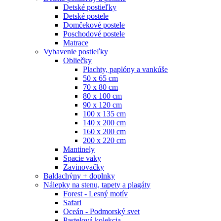
Detské postieľky
Detské postele
Domčekové postele
Poschodové postele
Matrace
Vybavenie postieľky
Obliečky
Plachty, paplóny a vankúše
50 x 65 cm
70 x 80 cm
80 x 100 cm
90 x 120 cm
100 x 135 cm
140 x 200 cm
160 x 200 cm
200 x 220 cm
Mantinely
Spacie vaky
Zavinovačky
Baldachýny + doplnky
Nálepky na stenu, tapety a plagáty
Forest - Lesný motív
Safari
Oceán - Podmorský svet
Pastelová kolekcia