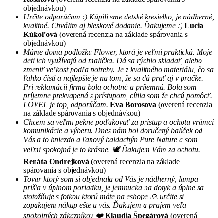
objednávkou)
Určite odporúčam :) Kúpili sme detské kresielko, je nádherné,
kvalitné. Chválim aj bleskové dodanie. Ďakujeme :)
Lucia
Kúkoľová
(overená recenzia na základe spárovania s
objednávkou)
Máme doma podložku Flower, ktorá je veľmi praktická. Moje
deti ich využívajú od malička. Dá sa rýchlo skladať, alebo
zmeniť veľkost podľa potreby. Je z kvalitného materiálu, čo sa
ľahko čistí a najlepšie je na tom, že sa dá prať aj v pračke.
Pri reklamácii firma bola ochotná a príjemná. Bola som
príjemne prekvapená s prístupom, cítila som že chcú pomôcť.
LOVEL je top, odporúčam.
Eva Borosova
(overená recenzia
na základe spárovania s objednávkou)
Chcem sa veľmi pekne poďakovať za prístup a ochotu vrámci
komunikácie a výberu. Dnes nám bol doručený balíček od
Vás a to hniezdo a ľanový baldachýn Pure Nature a som
veľmi spokojná je to krásne. 🕊 Ďakujem Vám za ochotu.
Renáta Ondrejková
(overená recenzia na základe
spárovania s objednávkou)
Tovar ktorý som si objednala od Vás je nádherný, lampa
prišla v úplnom poriadku, je jemnucka na dotyk a úplne sa
stotožňuje s fotkou ktorú máte na eshope 🙏 určite si
zopakujem nákup ešte u vás. Ďakujem a prajem veľa
spokojných zákazníkov ❤️
Klaudia Špegárová
(overená