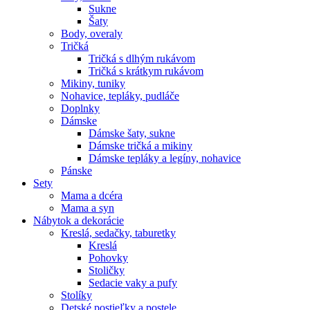
Sukne
Šaty
Body, overaly
Tričká
Tričká s dlhým rukávom
Tričká s krátkym rukávom
Mikiny, tuniky
Nohavice, tepláky, pudláče
Doplnky
Dámske
Dámske šaty, sukne
Dámske tričká a mikiny
Dámske tepláky a legíny, nohavice
Pánske
Sety
Mama a dcéra
Mama a syn
Nábytok a dekorácie
Kreslá, sedačky, taburetky
Kreslá
Pohovky
Stoličky
Sedacie vaky a pufy
Stolíky
Detské postieľky a postele