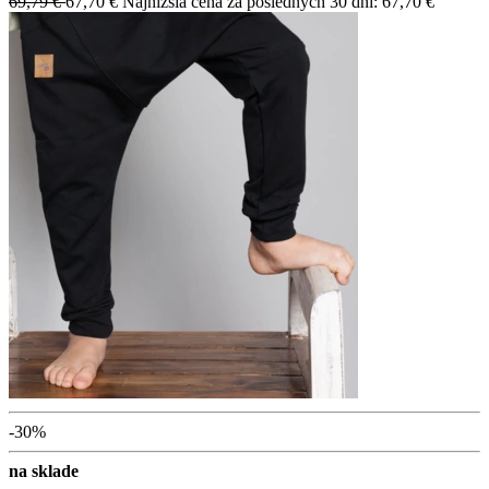
69,79 €
67,70 €
Najnižšia cena za posledných 30 dní: 67,70 €
-30%
na sklade