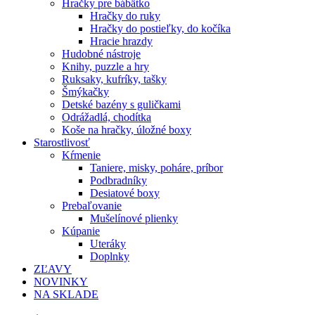
Hračky pre bábätko
Hračky do ruky
Hračky do postieľky, do kočíka
Hracie hrazdy
Hudobné nástroje
Knihy, puzzle a hry
Ruksaky, kufríky, tašky
Šmýkačky
Detské bazény s guličkami
Odrážadlá, chodítka
Koše na hračky, úložné boxy
Starostlivosť
Kŕmenie
Taniere, misky, poháre, príbor
Podbradníky
Desiatové boxy
Prebaľovanie
Mušelínové plienky
Kúpanie
Uteráky
Doplnky
ZĽAVY
NOVINKY
NA SKLADE