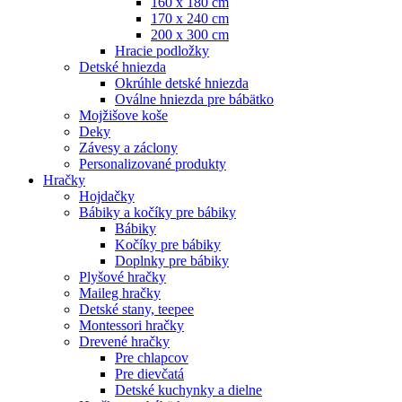
160 x 180 cm
170 x 240 cm
200 x 300 cm
Hracie podložky
Detské hniezda
Okrúhle detské hniezda
Oválne hniezda pre bábätko
Mojžišove koše
Deky
Závesy a záclony
Personalizované produkty
Hračky
Hojdačky
Bábiky a kočíky pre bábiky
Bábiky
Kočíky pre bábiky
Doplnky pre bábiky
Plyšové hračky
Maileg hračky
Detské stany, teepee
Montessori hračky
Drevené hračky
Pre chlapcov
Pre dievčatá
Detské kuchynky a dielne