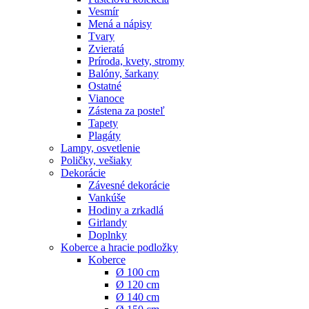
Vesmír
Mená a nápisy
Tvary
Zvieratá
Príroda, kvety, stromy
Balóny, šarkany
Ostatné
Vianoce
Zástena za posteľ
Tapety
Plagáty
Lampy, osvetlenie
Poličky, vešiaky
Dekorácie
Závesné dekorácie
Vankúše
Hodiny a zrkadlá
Girlandy
Doplnky
Koberce a hracie podložky
Koberce
Ø 100 cm
Ø 120 cm
Ø 140 cm