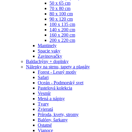
50 x 65 cm
70 x 80 cm
80 x 100 cm
90 x 120 cm
100 x 135 cm
140 x 200 cm
160 x 200 cm
200 x 220 cm
Mantinely
Spacie vaky
Zavinovačky
Baldachýny + doplnky
Nálepky na stenu, tapety a plagáty
Forest - Lesný motív
Safari
Oceán - Podmorský svet
Pastelová kolekcia
Vesmír
Mená a nápisy
Tvary
Zvieratá
Príroda, kvety, stromy
Balóny, šarkany
Ostatné
Vianoce