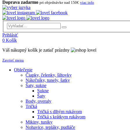
Doprava zadarmo
pri objednávke nad 150€
viac info
Prihlásiť
0
Košík
Váš nákupný košík je zatiaľ prázdny
Zavrieť menu
Oblečenie
Čiapky, čelenky, šiltovky
Nákrčníky, tunely, šatky
Šaty, sukne
Sukne
Šaty
Body, overaly
Tričká
Tričká s dlhým rukávom
Tričká s krátkym rukávom
Mikiny, tuniky
Nohavice, tepláky, pudláče