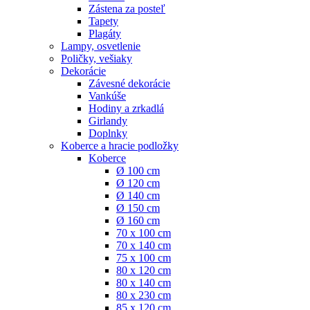
Zástena za posteľ
Tapety
Plagáty
Lampy, osvetlenie
Poličky, vešiaky
Dekorácie
Závesné dekorácie
Vankúše
Hodiny a zrkadlá
Girlandy
Doplnky
Koberce a hracie podložky
Koberce
Ø 100 cm
Ø 120 cm
Ø 140 cm
Ø 150 cm
Ø 160 cm
70 x 100 cm
70 x 140 cm
75 x 100 cm
80 x 120 cm
80 x 140 cm
80 x 230 cm
85 x 120 cm