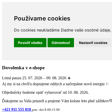
Používame cookies
Do cookies neukladáme žiadne vaše osobné údaje, a
Povoliť všetko
Odmietnuť
Nastaviť cookies
Dovolenka v e-shope
Letná pauza 25. 07. 2026 – 09. 08. 2026 ☀️
Aj my si na chvíľu doprajeme oddych a načerpáme novú energiu ✨
Objednávky budeme opäť vybavovať od 10. 08. 2026.
Ďakujeme za Vašu priazeň a prajeme Vám krásne leto plné zážitkov
+421 911 555 818
prac. dni 8:00-15:00