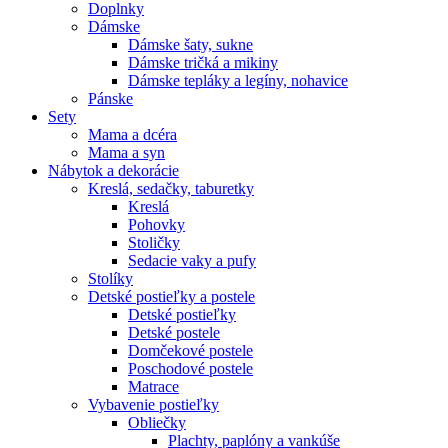
Doplnky
Dámske
Dámske šaty, sukne
Dámske tričká a mikiny
Dámske tepláky a legíny, nohavice
Pánske
Sety
Mama a dcéra
Mama a syn
Nábytok a dekorácie
Kreslá, sedačky, taburetky
Kreslá
Pohovky
Stoličky
Sedacie vaky a pufy
Stolíky
Detské postieľky a postele
Detské postieľky
Detské postele
Domčekové postele
Poschodové postele
Matrace
Vybavenie postieľky
Obliečky
Plachty, paplóny a vankúše