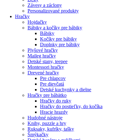
Závesy a záclony
Personalizované produkty
Hračky
Hojdačky
Bábiky a kočíky pre bábiky
Bábiky
Kočíky pre bábiky
Doplnky pre bábiky
Plyšové hračky
Maileg hračky
Detské stany, teepee
Montessori hračky
Drevené hračky
Pre chlapcov
Pre dievčatá
Detské kuchynky a dielne
Hračky pre bábätko
Hračky do ruky
Hračky do postieľky, do kočíka
Hracie hrazdy
Hudobné nástroje
Knihy, puzzle a hry
Ruksaky, kufríky, tašky
Šmýkačky