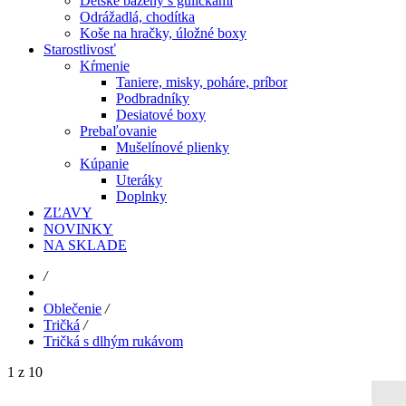
Detské bazény s guličkami
Odrážadlá, chodítka
Koše na hračky, úložné boxy
Starostlivosť
Kŕmenie
Taniere, misky, poháre, príbor
Podbradníky
Desiatové boxy
Prebaľovanie
Mušelínové plienky
Kúpanie
Uteráky
Doplnky
ZĽAVY
NOVINKY
NA SKLADE
/
Oblečenie
/
Tričká
/
Tričká s dlhým rukávom
1 z 10