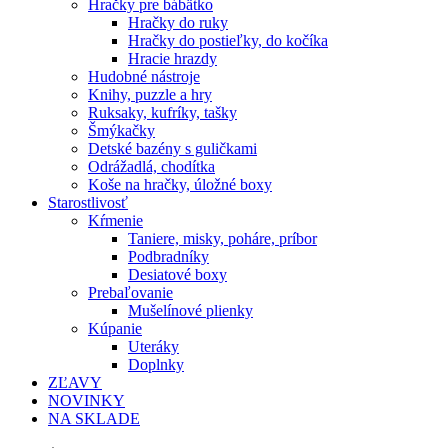
Hračky pre bábätko
Hračky do ruky
Hračky do postieľky, do kočíka
Hracie hrazdy
Hudobné nástroje
Knihy, puzzle a hry
Ruksaky, kufríky, tašky
Šmýkačky
Detské bazény s guličkami
Odrážadlá, chodítka
Koše na hračky, úložné boxy
Starostlivosť
Kŕmenie
Taniere, misky, poháre, príbor
Podbradníky
Desiatové boxy
Prebaľovanie
Mušelínové plienky
Kúpanie
Uteráky
Doplnky
ZĽAVY
NOVINKY
NA SKLADE