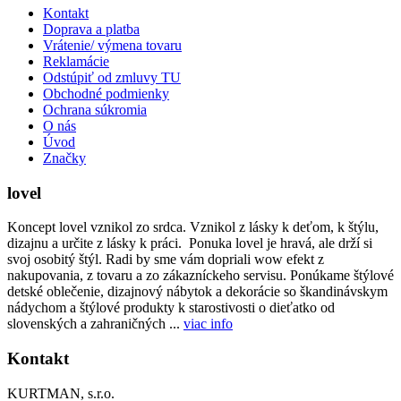
Kontakt
Doprava a platba
Vrátenie/ výmena tovaru
Reklamácie
Odstúpiť od zmluvy TU
Obchodné podmienky
Ochrana súkromia
O nás
Úvod
Značky
lovel
Koncept lovel vznikol zo srdca. Vznikol z lásky k deťom, k štýlu,
dizajnu a určite z lásky k práci. Ponuka lovel je hravá, ale drží si
svoj osobitý štýl. Radi by sme vám dopriali wow efekt z
nakupovania, z tovaru a zo zákazníckeho servisu. Ponúkame štýlové
detské oblečenie, dizajnový nábytok a dekorácie so škandinávskym
nádychom a štýlové produkty k starostivosti o dieťatko od
slovenských a zahraničných ...
viac info
Kontakt
KURTMAN, s.r.o.