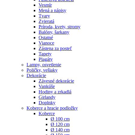
Vesmír
Mená a nápisy
Tvary
Zvieratá
Príroda, kvety, stromy
Balóny, šarkany
Ostatné
Vianoce
Zástena za posteľ
Tapety
Plagáty
Lampy, osvetlenie
Poličky, vešiaky
Dekorácie
Závesné dekorácie
Vankúše
Hodiny a zrkadlá
Girlandy
Doplnky
Koberce a hracie podložky
Koberce
Ø 100 cm
Ø 120 cm
Ø 140 cm