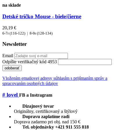
na sklade
Detské tričko Mouse - biele/čierne
20,19 €
6-7r (116-122) |
8-9r (128-134)
Newsletter
Email
Odpíšte verifikačný kód 4953
odoberať
Vložením emailovej adresy súhlasím s prijímaním správ a
spracovaním osobných údajov
# lovel
FB a Instragram
Dizajnový tovar
Originálny, certifikovaný a štýlový
Dopravu zaplatíme radi
Doprava zadarmo pri obj. nad 150 €
Tel. objednávky +421 911 555 818