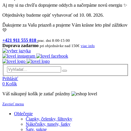
Aj my si na chvíľu doprajeme oddych a načerpáme novú energiu ✨
Objednávky budeme opäť vybavovať od 10. 08. 2026.
Ďakujeme za Vašu priazeň a prajeme Vám krásne leto plné zážitkov
💛
+421 911 555 818
prac. dni 8:00-15:00
Doprava zadarmo
pri objednávke nad 150€
viac info
Prihlásiť
0
Košík
Váš nákupný košík je zatiaľ prázdny
Zavrieť menu
Oblečenie
Čiapky, čelenky, šiltovky
Nákrčníky, tunely, šatky
Šaty, sukne