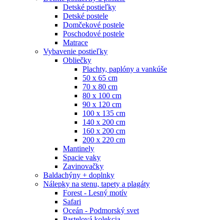
Detské postieľky
Detské postele
Domčekové postele
Poschodové postele
Matrace
Vybavenie postieľky
Obliečky
Plachty, paplóny a vankúše
50 x 65 cm
70 x 80 cm
80 x 100 cm
90 x 120 cm
100 x 135 cm
140 x 200 cm
160 x 200 cm
200 x 220 cm
Mantinely
Spacie vaky
Zavinovačky
Baldachýny + doplnky
Nálepky na stenu, tapety a plagáty
Forest - Lesný motív
Safari
Oceán - Podmorský svet
Pastelová kolekcia