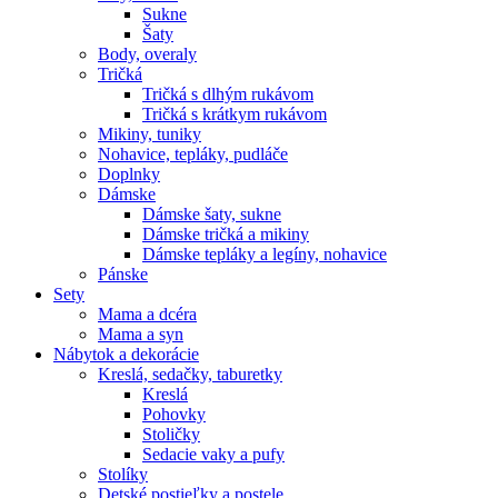
Sukne
Šaty
Body, overaly
Tričká
Tričká s dlhým rukávom
Tričká s krátkym rukávom
Mikiny, tuniky
Nohavice, tepláky, pudláče
Doplnky
Dámske
Dámske šaty, sukne
Dámske tričká a mikiny
Dámske tepláky a legíny, nohavice
Pánske
Sety
Mama a dcéra
Mama a syn
Nábytok a dekorácie
Kreslá, sedačky, taburetky
Kreslá
Pohovky
Stoličky
Sedacie vaky a pufy
Stolíky
Detské postieľky a postele