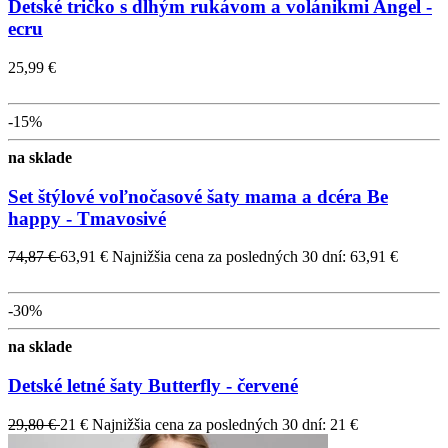
Detské tričko s dlhým rukávom a volánikmi Angel -
ecru
25,99 €
-15%
na sklade
Set štýlové voľnočasové šaty mama a dcéra Be
happy - Tmavosivé
74,87 €
63,91 €
Najnižšia cena za posledných 30 dní: 63,91 €
-30%
na sklade
Detské letné šaty Butterfly - červené
29,80 €
21 €
Najnižšia cena za posledných 30 dní: 21 €