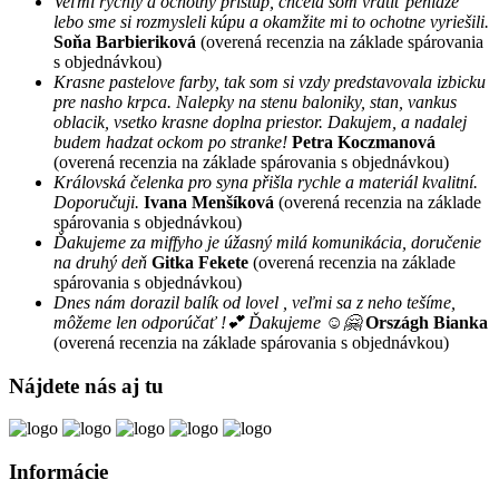
Veľmi rýchly a ochotný prístup, chcela som vrátiť peniaze
lebo sme si rozmysleli kúpu a okamžite mi to ochotne vyriešili.
Soňa Barbieriková
(overená recenzia na základe spárovania
s objednávkou)
Krasne pastelove farby, tak som si vzdy predstavovala izbicku
pre nasho krpca. Nalepky na stenu baloniky, stan, vankus
oblacik, vsetko krasne doplna priestor. Dakujem, a nadalej
budem hadzat ockom po stranke!
Petra Koczmanová
(overená recenzia na základe spárovania s objednávkou)
Královská čelenka pro syna přišla rychle a materiál kvalitní.
Doporučuji.
Ivana Menšíková
(overená recenzia na základe
spárovania s objednávkou)
Ďakujeme za miffyho je úžasný milá komunikácia, doručenie
na druhý deň
Gitka Fekete
(overená recenzia na základe
spárovania s objednávkou)
Dnes nám dorazil balík od lovel , veľmi sa z neho tešíme,
môžeme len odporúčať !💕 Ďakujeme ☺️🤗
Országh Bianka
(overená recenzia na základe spárovania s objednávkou)
Nájdete nás aj tu
Informácie