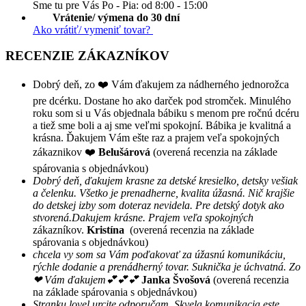
Sme tu pre Vás Po - Pia: od 8:00 - 15:00
Vrátenie/ výmena do 30 dní
Ako vrátiť/ vymeniť tovar?
RECENZIE ZÁKAZNÍKOV
Dobrý deň, zo ❤️ Vám ďakujem za nádherného jednorožca
pre dcérku. Dostane ho ako darček pod stromček. Minulého
roku som si u Vás objednala bábiku s menom pre ročnú dcéru
a tiež sme boli a aj sme veľmi spokojní. Bábika je kvalitná a
krásna. Ďakujem Vám ešte raz a prajem veľa spokojných
zákaznikov ❤️
Belušárová
(overená recenzia na základe
spárovania s objednávkou)
Dobrý deň, ďakujem krasne za detské kresielko, detsky vešiak
a čelenku. Všetko je prenadherne, kvalita úžasná. Nič krajšie
do detskej izby som doteraz nevidela. Pre detský dotyk ako
stvorená.Dakujem krásne. Prajem veľa spokojných
zákazníkov.
Kristína
(overená recenzia na základe
spárovania s objednávkou)
chcela vy som sa Vám poďakovať za úžasnú komunikáciu,
rýchle dodanie a prenádherný tovar. Suknička je úchvatná. Zo
❤ Vám ďakujem💕💕💕
Janka Švošová
(overená recenzia
na základe spárovania s objednávkou)
Stranku lovel urcite odporučam. Skvela komunikacia este