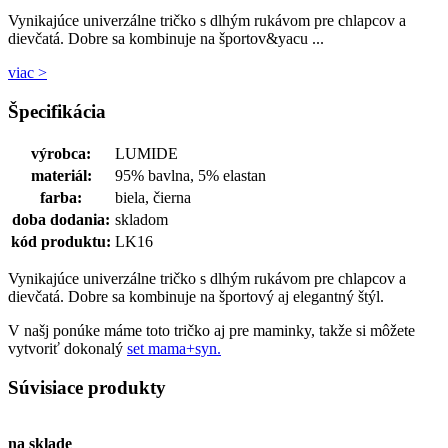
Vynikajúce univerzálne tričko s dlhým rukávom pre chlapcov a
dievčatá. Dobre sa kombinuje na športov&yacu ...
viac >
Špecifikácia
výrobca:
LUMIDE
materiál:
95% bavlna, 5% elastan
farba:
biela, čierna
doba dodania:
skladom
kód produktu:
LK16
Vynikajúce univerzálne tričko s dlhým rukávom pre chlapcov a
dievčatá. Dobre sa kombinuje na športový aj elegantný štýl.
V našj ponúke máme toto tričko aj pre maminky, takže si môžete
vytvoriť dokonalý
set mama+syn.
Súvisiace produkty
na sklade