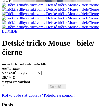
2 z 10
LUMIDE
Detské tričko Mouse - biele/
čierne
na sklade
: odosielame do 24h
načítavanie...
Veľkosť
20,19
€
* vyberte variant
Do košíka
Koľko bude stať doprava?
Potrebujete pomoc ?
Popis