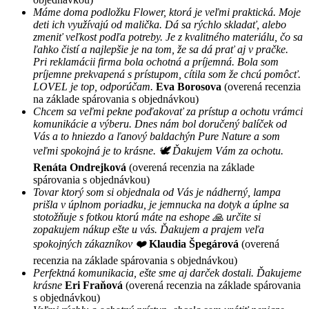
Máme doma podložku Flower, ktorá je veľmi praktická. Moje
deti ich využívajú od malička. Dá sa rýchlo skladať, alebo
zmeniť veľkost podľa potreby. Je z kvalitného materiálu, čo sa
ľahko čistí a najlepšie je na tom, že sa dá prať aj v pračke.
Pri reklamácii firma bola ochotná a príjemná. Bola som
príjemne prekvapená s prístupom, cítila som že chcú pomôcť.
LOVEL je top, odporúčam.
Eva Borosova
(overená recenzia
na základe spárovania s objednávkou)
Chcem sa veľmi pekne poďakovať za prístup a ochotu vrámci
komunikácie a výberu. Dnes nám bol doručený balíček od
Vás a to hniezdo a ľanový baldachýn Pure Nature a som
veľmi spokojná je to krásne. 🕊 Ďakujem Vám za ochotu.
Renáta Ondrejková
(overená recenzia na základe
spárovania s objednávkou)
Tovar ktorý som si objednala od Vás je nádherný, lampa
prišla v úplnom poriadku, je jemnucka na dotyk a úplne sa
stotožňuje s fotkou ktorú máte na eshope 🙏 určite si
zopakujem nákup ešte u vás. Ďakujem a prajem veľa
spokojných zákazníkov ❤️
Klaudia Špegárová
(overená
recenzia na základe spárovania s objednávkou)
Perfektná komunikacia, ešte sme aj darček dostali. Ďakujeme
krásne
Eri Fraňová
(overená recenzia na základe spárovania
s objednávkou)