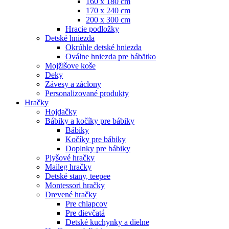
160 x 180 cm
170 x 240 cm
200 x 300 cm
Hracie podložky
Detské hniezda
Okrúhle detské hniezda
Oválne hniezda pre bábätko
Mojžišove koše
Deky
Závesy a záclony
Personalizované produkty
Hračky
Hojdačky
Bábiky a kočíky pre bábiky
Bábiky
Kočíky pre bábiky
Doplnky pre bábiky
Plyšové hračky
Maileg hračky
Detské stany, teepee
Montessori hračky
Drevené hračky
Pre chlapcov
Pre dievčatá
Detské kuchynky a dielne