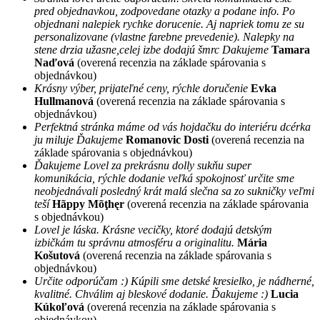
pred objednavkou, zodpovedane otazky a podane info. Po
objednani nalepiek rychke dorucenie. Aj napriek tomu ze su
personalizovane (vlastne farebne prevedenie). Nalepky na
stene drzia užasne,celej izbe dodajú šmrc Dakujeme
Tamara
Naďová
(overená recenzia na základe spárovania s
objednávkou)
Krásny výber, prijateľné ceny, rýchle doručenie
Evka
Hullmanová
(overená recenzia na základe spárovania s
objednávkou)
Perfektná stránka máme od vás hojdačku do interiéru dcérka
ju miluje Ďakujeme
Romanovic Dosti
(overená recenzia na
základe spárovania s objednávkou)
Ďakujeme Lovel za prekrásnu dolly sukňu super
komunikácia, rýchle dodanie veľká spokojnosť určite sme
neobjednávali posledný krát malá slečna sa zo sukničky veľmi
teší
Hãppy Mõţhęr
(overená recenzia na základe spárovania
s objednávkou)
Lovel je láska. Krásne vecičky, ktoré dodajú detským
izbičkám tu správnu atmosféru a originalitu.
Mária
Košutová
(overená recenzia na základe spárovania s
objednávkou)
Určite odporúčam :) Kúpili sme detské kresielko, je nádherné,
kvalitné. Chválim aj bleskové dodanie. Ďakujeme :)
Lucia
Kúkoľová
(overená recenzia na základe spárovania s
objednávkou)