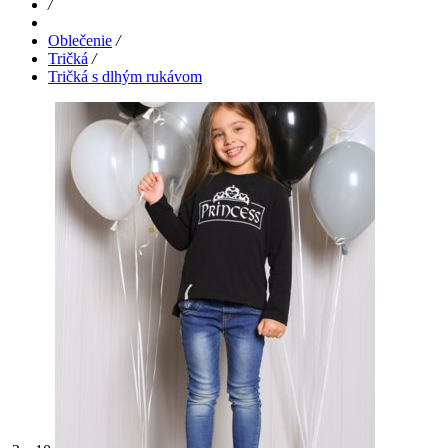
/
Oblečenie
/
Tričká
/
Tričká s dlhým rukávom