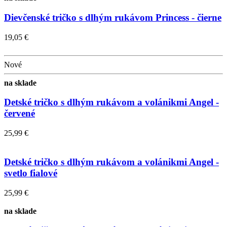
Dievčenské tričko s dlhým rukávom Princess - čierne
19,05 €
Nové
na sklade
Detské tričko s dlhým rukávom a volánikmi Angel -
červené
25,99 €
Detské tričko s dlhým rukávom a volánikmi Angel -
svetlo fialové
25,99 €
na sklade