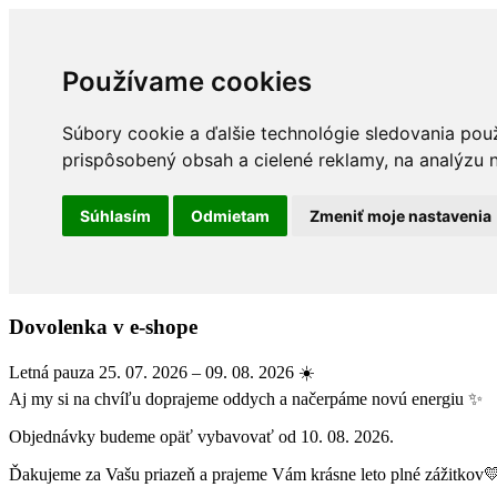
Používame cookies
Súbory cookie a ďalšie technológie sledovania pou
prispôsobený obsah a cielené reklamy, na analýzu n
Súhlasím
Odmietam
Zmeniť moje nastavenia
Dovolenka v e-shope
Letná pauza 25. 07. 2026 – 09. 08. 2026 ☀️
Aj my si na chvíľu doprajeme oddych a načerpáme novú energiu ✨
Objednávky budeme opäť vybavovať od 10. 08. 2026.
Ďakujeme za Vašu priazeň a prajeme Vám krásne leto plné zážitkov