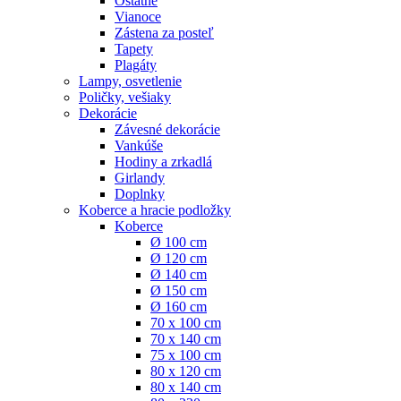
Ostatné
Vianoce
Zástena za posteľ
Tapety
Plagáty
Lampy, osvetlenie
Poličky, vešiaky
Dekorácie
Závesné dekorácie
Vankúše
Hodiny a zrkadlá
Girlandy
Doplnky
Koberce a hracie podložky
Koberce
Ø 100 cm
Ø 120 cm
Ø 140 cm
Ø 150 cm
Ø 160 cm
70 x 100 cm
70 x 140 cm
75 x 100 cm
80 x 120 cm
80 x 140 cm