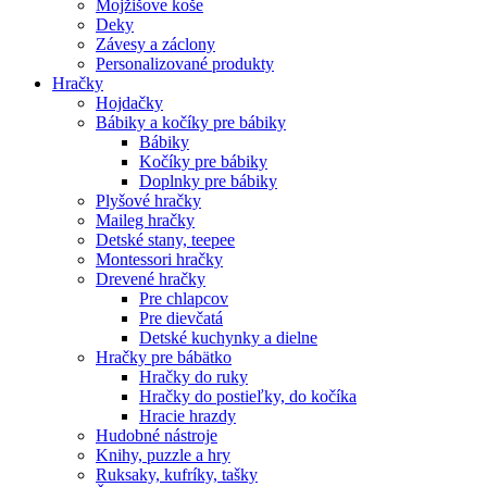
Mojžišove koše
Deky
Závesy a záclony
Personalizované produkty
Hračky
Hojdačky
Bábiky a kočíky pre bábiky
Bábiky
Kočíky pre bábiky
Doplnky pre bábiky
Plyšové hračky
Maileg hračky
Detské stany, teepee
Montessori hračky
Drevené hračky
Pre chlapcov
Pre dievčatá
Detské kuchynky a dielne
Hračky pre bábätko
Hračky do ruky
Hračky do postieľky, do kočíka
Hracie hrazdy
Hudobné nástroje
Knihy, puzzle a hry
Ruksaky, kufríky, tašky