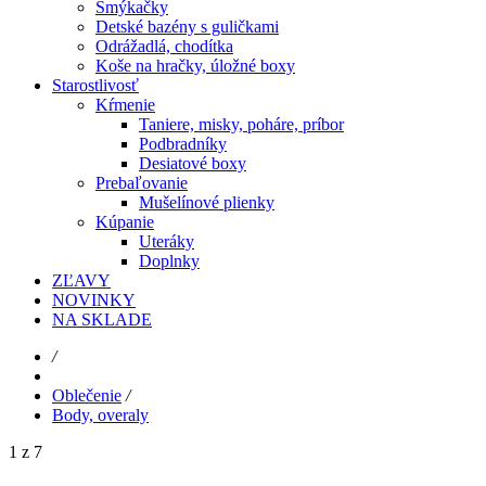
Šmýkačky
Detské bazény s guličkami
Odrážadlá, chodítka
Koše na hračky, úložné boxy
Starostlivosť
Kŕmenie
Taniere, misky, poháre, príbor
Podbradníky
Desiatové boxy
Prebaľovanie
Mušelínové plienky
Kúpanie
Uteráky
Doplnky
ZĽAVY
NOVINKY
NA SKLADE
/
Oblečenie
/
Body, overaly
1 z 7