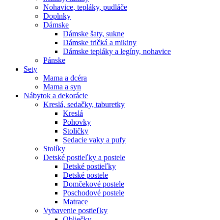
Nohavice, tepláky, pudláče
Doplnky
Dámske
Dámske šaty, sukne
Dámske tričká a mikiny
Dámske tepláky a legíny, nohavice
Pánske
Sety
Mama a dcéra
Mama a syn
Nábytok a dekorácie
Kreslá, sedačky, taburetky
Kreslá
Pohovky
Stoličky
Sedacie vaky a pufy
Stolíky
Detské postieľky a postele
Detské postieľky
Detské postele
Domčekové postele
Poschodové postele
Matrace
Vybavenie postieľky
Obliečky