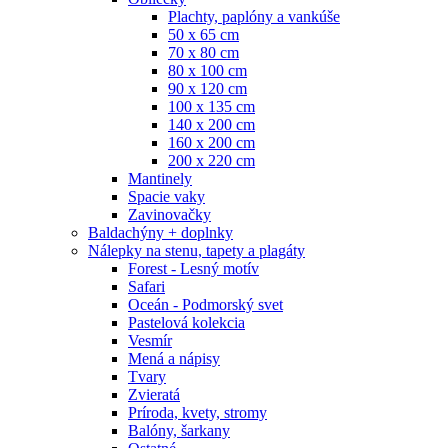
Plachty, paplóny a vankúše
50 x 65 cm
70 x 80 cm
80 x 100 cm
90 x 120 cm
100 x 135 cm
140 x 200 cm
160 x 200 cm
200 x 220 cm
Mantinely
Spacie vaky
Zavinovačky
Baldachýny + doplnky
Nálepky na stenu, tapety a plagáty
Forest - Lesný motív
Safari
Oceán - Podmorský svet
Pastelová kolekcia
Vesmír
Mená a nápisy
Tvary
Zvieratá
Príroda, kvety, stromy
Balóny, šarkany