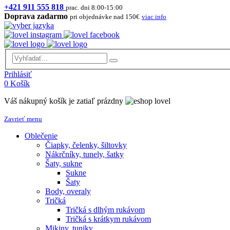
+421 911 555 818
prac. dni 8:00-15:00
Doprava zadarmo
pri objednávke nad 150€
viac info
Prihlásiť
0
Košík
Váš nákupný košík je zatiaľ prázdny
Zavrieť menu
Oblečenie
Čiapky, čelenky, šiltovky
Nákrčníky, tunely, šatky
Šaty, sukne
Sukne
Šaty
Body, overaly
Tričká
Tričká s dlhým rukávom
Tričká s krátkym rukávom
Mikiny, tuniky