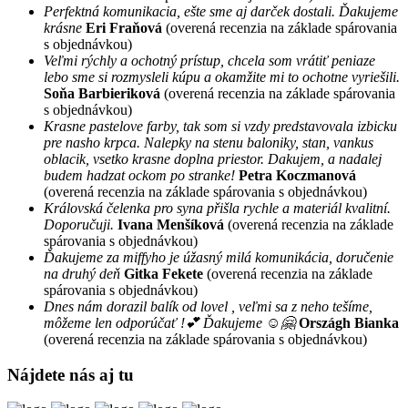
Perfektná komunikacia, ešte sme aj darček dostali. Ďakujeme
krásne
Eri Fraňová
(overená recenzia na základe spárovania
s objednávkou)
Veľmi rýchly a ochotný prístup, chcela som vrátiť peniaze
lebo sme si rozmysleli kúpu a okamžite mi to ochotne vyriešili.
Soňa Barbieriková
(overená recenzia na základe spárovania
s objednávkou)
Krasne pastelove farby, tak som si vzdy predstavovala izbicku
pre nasho krpca. Nalepky na stenu baloniky, stan, vankus
oblacik, vsetko krasne doplna priestor. Dakujem, a nadalej
budem hadzat ockom po stranke!
Petra Koczmanová
(overená recenzia na základe spárovania s objednávkou)
Královská čelenka pro syna přišla rychle a materiál kvalitní.
Doporučuji.
Ivana Menšíková
(overená recenzia na základe
spárovania s objednávkou)
Ďakujeme za miffyho je úžasný milá komunikácia, doručenie
na druhý deň
Gitka Fekete
(overená recenzia na základe
spárovania s objednávkou)
Dnes nám dorazil balík od lovel , veľmi sa z neho tešíme,
môžeme len odporúčať !💕 Ďakujeme ☺️🤗
Országh Bianka
(overená recenzia na základe spárovania s objednávkou)
Nájdete nás aj tu