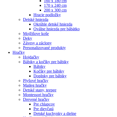
160 x 180 cm
170 x 240 cm
200 x 300 cm
Hracie podložky
Detské hniezda
Okrúhle detské hniezda
Oválne hniezda pre bábätko
Mojžišove koše
Deky
Závesy a záclony
Personalizované produkty
Hračky
Hojdačky
Bábiky a kočíky pre bábiky
Bábiky
Kočíky pre bábiky
Doplnky pre bábiky
Plyšové hračky
Maileg hračky
Detské stany, teepee
Montessori hračky
Drevené hračky
Pre chlapcov
Pre dievčatá
Detské kuchynky a dielne