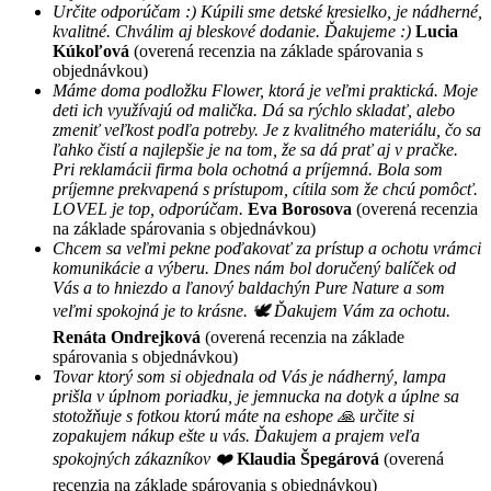
Určite odporúčam :) Kúpili sme detské kresielko, je nádherné,
kvalitné. Chválim aj bleskové dodanie. Ďakujeme :)
Lucia
Kúkoľová
(overená recenzia na základe spárovania s
objednávkou)
Máme doma podložku Flower, ktorá je veľmi praktická. Moje
deti ich využívajú od malička. Dá sa rýchlo skladať, alebo
zmeniť veľkost podľa potreby. Je z kvalitného materiálu, čo sa
ľahko čistí a najlepšie je na tom, že sa dá prať aj v pračke.
Pri reklamácii firma bola ochotná a príjemná. Bola som
príjemne prekvapená s prístupom, cítila som že chcú pomôcť.
LOVEL je top, odporúčam.
Eva Borosova
(overená recenzia
na základe spárovania s objednávkou)
Chcem sa veľmi pekne poďakovať za prístup a ochotu vrámci
komunikácie a výberu. Dnes nám bol doručený balíček od
Vás a to hniezdo a ľanový baldachýn Pure Nature a som
veľmi spokojná je to krásne. 🕊 Ďakujem Vám za ochotu.
Renáta Ondrejková
(overená recenzia na základe
spárovania s objednávkou)
Tovar ktorý som si objednala od Vás je nádherný, lampa
prišla v úplnom poriadku, je jemnucka na dotyk a úplne sa
stotožňuje s fotkou ktorú máte na eshope 🙏 určite si
zopakujem nákup ešte u vás. Ďakujem a prajem veľa
spokojných zákazníkov ❤️
Klaudia Špegárová
(overená
recenzia na základe spárovania s objednávkou)