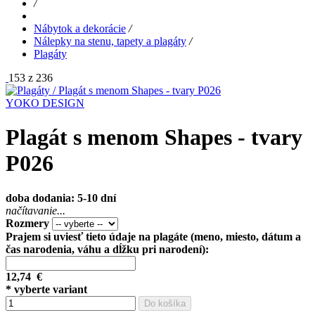
/
Nábytok a dekorácie
/
Nálepky na stenu, tapety a plagáty
/
Plagáty
153 z 236
YOKO DESIGN
Plagát s menom Shapes - tvary
P026
doba dodania: 5-10 dní
načítavanie...
Rozmery
Prajem si uviesť tieto údaje na plagáte (meno, miesto, dátum a
čas narodenia, váhu a dĺžku pri narodení):
12,74
€
* vyberte variant
Do košíka