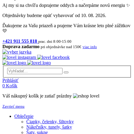
Aj my si na chvíľu doprajeme oddych a načerpáme novú energiu ✨
Objednávky budeme opäť vybavovať od 10. 08. 2026.
Ďakujeme za Vašu priazeň a prajeme Vám krásne leto plné zážitkov
💛
+421 911 555 818
prac. dni 8:00-15:00
Doprava zadarmo
pri objednávke nad 150€
viac info
Prihlásiť
0
Košík
Váš nákupný košík je zatiaľ prázdny
Zavrieť menu
Oblečenie
Čiapky, čelenky, šiltovky
Nákrčníky, tunely, šatky
Šaty, sukne