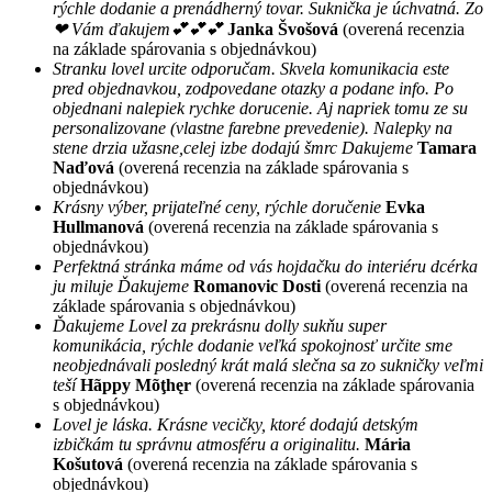
rýchle dodanie a prenádherný tovar. Suknička je úchvatná. Zo
❤ Vám ďakujem💕💕💕
Janka Švošová
(overená recenzia
na základe spárovania s objednávkou)
Stranku lovel urcite odporučam. Skvela komunikacia este
pred objednavkou, zodpovedane otazky a podane info. Po
objednani nalepiek rychke dorucenie. Aj napriek tomu ze su
personalizovane (vlastne farebne prevedenie). Nalepky na
stene drzia užasne,celej izbe dodajú šmrc Dakujeme
Tamara
Naďová
(overená recenzia na základe spárovania s
objednávkou)
Krásny výber, prijateľné ceny, rýchle doručenie
Evka
Hullmanová
(overená recenzia na základe spárovania s
objednávkou)
Perfektná stránka máme od vás hojdačku do interiéru dcérka
ju miluje Ďakujeme
Romanovic Dosti
(overená recenzia na
základe spárovania s objednávkou)
Ďakujeme Lovel za prekrásnu dolly sukňu super
komunikácia, rýchle dodanie veľká spokojnosť určite sme
neobjednávali posledný krát malá slečna sa zo sukničky veľmi
teší
Hãppy Mõţhęr
(overená recenzia na základe spárovania
s objednávkou)
Lovel je láska. Krásne vecičky, ktoré dodajú detským
izbičkám tu správnu atmosféru a originalitu.
Mária
Košutová
(overená recenzia na základe spárovania s
objednávkou)