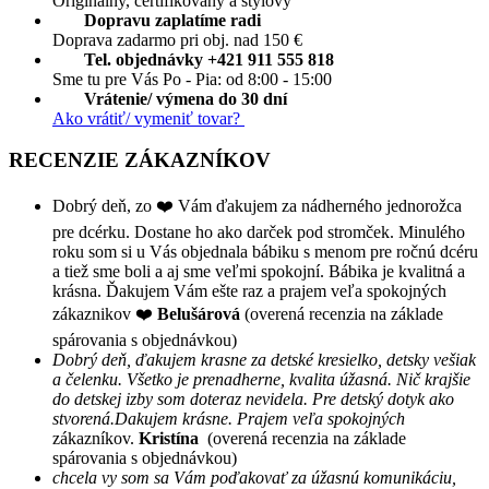
Originálny, certifikovaný a štýlový
Dopravu zaplatíme radi
Doprava zadarmo pri obj. nad 150 €
Tel. objednávky +421 911 555 818
Sme tu pre Vás Po - Pia: od 8:00 - 15:00
Vrátenie/ výmena do 30 dní
Ako vrátiť/ vymeniť tovar?
RECENZIE ZÁKAZNÍKOV
Dobrý deň, zo ❤️ Vám ďakujem za nádherného jednorožca
pre dcérku. Dostane ho ako darček pod stromček. Minulého
roku som si u Vás objednala bábiku s menom pre ročnú dcéru
a tiež sme boli a aj sme veľmi spokojní. Bábika je kvalitná a
krásna. Ďakujem Vám ešte raz a prajem veľa spokojných
zákaznikov ❤️
Belušárová
(overená recenzia na základe
spárovania s objednávkou)
Dobrý deň, ďakujem krasne za detské kresielko, detsky vešiak
a čelenku. Všetko je prenadherne, kvalita úžasná. Nič krajšie
do detskej izby som doteraz nevidela. Pre detský dotyk ako
stvorená.Dakujem krásne. Prajem veľa spokojných
zákazníkov.
Kristína
(overená recenzia na základe
spárovania s objednávkou)
chcela vy som sa Vám poďakovať za úžasnú komunikáciu,