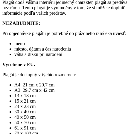
Plagát dodá vášmu interiéru jedinečný charakter, plagát sa predáva
bez rámu. Tento plagát je vynimočný v tom, že si môžete doplniť
informácie podľa vašich predstáv.
NEZABUDNITE:
Pri objednávke plagátu je potrebné do prázdneho rámčeka uviesť:
meno
miesto, dátum a čas narodenia
váha a dĺžku pri narodení
Vyrobené v EÚ.
Plagát je dostupný v týchto rozmeroch:
A4: 21 cm x 29,7 cm
A3: 29,7 cm x 42 cm
13 x 18 cm
15 x 21 cm
23 x 23 cm
30 x 40 cm
40 x 50 cm
50 x 70 cm
61 x 91 cm
70 x 100 cm