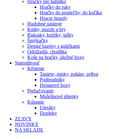
Hračky pre bábätko
Hračky do ruky
Hračky do postieľky, do kočíka
Hracie hrazdy
Hudobné nástroje
Knihy, puzzle a hry
Ruksaky, kufríky, tašky
Šmýkačky
Detské bazény s guličkami
Odrážadlá, chodítka
Koše na hračky, úložné boxy
Starostlivosť
Kŕmenie
Taniere, misky, poháre, príbor
Podbradníky
Desiatové boxy
Prebaľovanie
Mušelínové plienky
Kúpanie
Uteráky
Doplnky
ZĽAVY
NOVINKY
NA SKLADE