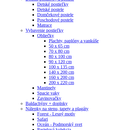
Detské postieľky
Detské postele
Domčekové postele
Poschodové postele
Matrace
Vybavenie postieľky
Obliečky
Plachty, paplóny a vankúše
50 x 65 cm
70 x 80 cm
80 x 100 cm
90 x 120 cm
100 x 135 cm
140 x 200 cm
160 x 200 cm
200 x 220 cm
Mantinely
Spacie vaky
Zavinovačky
Baldachýny + doplnky
Nálepky na stenu, tapety a plagáty
Forest - Lesný motív
Safari
Oceán - Podmorský svet
Pastelová kolekcia