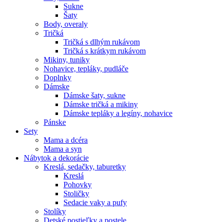
Sukne
Šaty
Body, overaly
Tričká
Tričká s dlhým rukávom
Tričká s krátkym rukávom
Mikiny, tuniky
Nohavice, tepláky, pudláče
Doplnky
Dámske
Dámske šaty, sukne
Dámske tričká a mikiny
Dámske tepláky a legíny, nohavice
Pánske
Sety
Mama a dcéra
Mama a syn
Nábytok a dekorácie
Kreslá, sedačky, taburetky
Kreslá
Pohovky
Stoličky
Sedacie vaky a pufy
Stolíky
Detské postieľky a postele