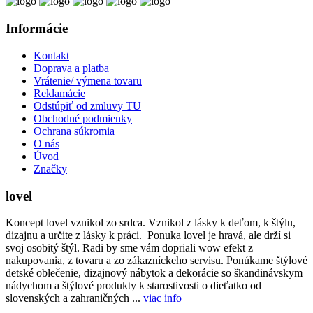
Informácie
Kontakt
Doprava a platba
Vrátenie/ výmena tovaru
Reklamácie
Odstúpiť od zmluvy TU
Obchodné podmienky
Ochrana súkromia
O nás
Úvod
Značky
lovel
Koncept lovel vznikol zo srdca. Vznikol z lásky k deťom, k štýlu,
dizajnu a určite z lásky k práci. Ponuka lovel je hravá, ale drží si
svoj osobitý štýl. Radi by sme vám dopriali wow efekt z
nakupovania, z tovaru a zo zákazníckeho servisu. Ponúkame štýlové
detské oblečenie, dizajnový nábytok a dekorácie so škandinávskym
nádychom a štýlové produkty k starostivosti o dieťatko od
slovenských a zahraničných ...
viac info