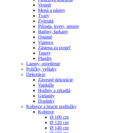
Vesmír
Mená a nápisy
Tvary
Zvieratá
Príroda, kvety, stromy
Balóny, šarkany
Ostatné
Vianoce
Zástena za posteľ
Tapety
Plagáty
Lampy, osvetlenie
Poličky, vešiaky
Dekorácie
Závesné dekorácie
Vankúše
Hodiny a zrkadlá
Girlandy
Doplnky
Koberce a hracie podložky
Koberce
Ø 100 cm
Ø 120 cm
Ø 140 cm