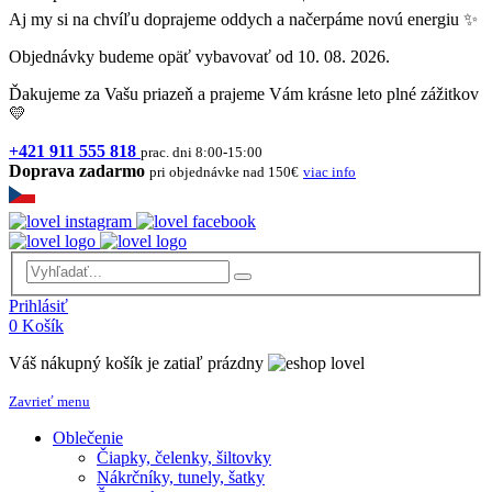
Aj my si na chvíľu doprajeme oddych a načerpáme novú energiu ✨
Objednávky budeme opäť vybavovať od 10. 08. 2026.
Ďakujeme za Vašu priazeň a prajeme Vám krásne leto plné zážitkov
💛
+421 911 555 818
prac. dni 8:00-15:00
Doprava zadarmo
pri objednávke nad 150€
viac info
Prihlásiť
0
Košík
Váš nákupný košík je zatiaľ prázdny
Zavrieť menu
Oblečenie
Čiapky, čelenky, šiltovky
Nákrčníky, tunely, šatky