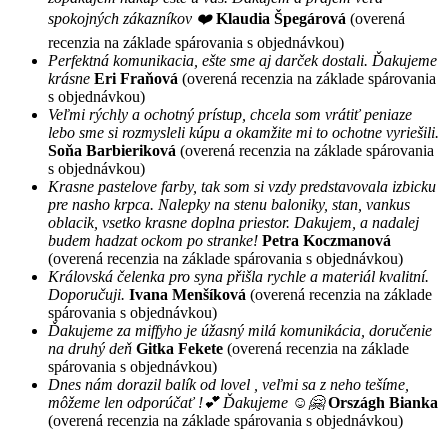
spokojných zákazníkov ❤️
Klaudia Špegárová
(overená
recenzia na základe spárovania s objednávkou)
Perfektná komunikacia, ešte sme aj darček dostali. Ďakujeme
krásne
Eri Fraňová
(overená recenzia na základe spárovania
s objednávkou)
Veľmi rýchly a ochotný prístup, chcela som vrátiť peniaze
lebo sme si rozmysleli kúpu a okamžite mi to ochotne vyriešili.
Soňa Barbieriková
(overená recenzia na základe spárovania
s objednávkou)
Krasne pastelove farby, tak som si vzdy predstavovala izbicku
pre nasho krpca. Nalepky na stenu baloniky, stan, vankus
oblacik, vsetko krasne doplna priestor. Dakujem, a nadalej
budem hadzat ockom po stranke!
Petra Koczmanová
(overená recenzia na základe spárovania s objednávkou)
Královská čelenka pro syna přišla rychle a materiál kvalitní.
Doporučuji.
Ivana Menšíková
(overená recenzia na základe
spárovania s objednávkou)
Ďakujeme za miffyho je úžasný milá komunikácia, doručenie
na druhý deň
Gitka Fekete
(overená recenzia na základe
spárovania s objednávkou)
Dnes nám dorazil balík od lovel , veľmi sa z neho tešíme,
môžeme len odporúčať !💕 Ďakujeme ☺️🤗
Országh Bianka
(overená recenzia na základe spárovania s objednávkou)