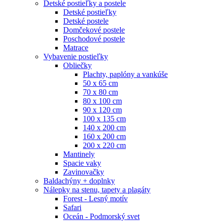
Detské postieľky a postele
Detské postieľky
Detské postele
Domčekové postele
Poschodové postele
Matrace
Vybavenie postieľky
Obliečky
Plachty, paplóny a vankúše
50 x 65 cm
70 x 80 cm
80 x 100 cm
90 x 120 cm
100 x 135 cm
140 x 200 cm
160 x 200 cm
200 x 220 cm
Mantinely
Spacie vaky
Zavinovačky
Baldachýny + doplnky
Nálepky na stenu, tapety a plagáty
Forest - Lesný motív
Safari
Oceán - Podmorský svet