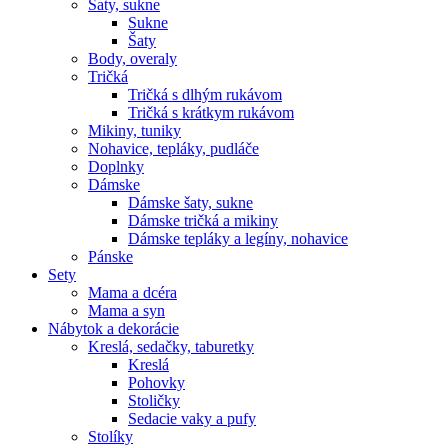
Šaty, sukne
Sukne
Šaty
Body, overaly
Tričká
Tričká s dlhým rukávom
Tričká s krátkym rukávom
Mikiny, tuniky
Nohavice, tepláky, pudláče
Doplnky
Dámske
Dámske šaty, sukne
Dámske tričká a mikiny
Dámske tepláky a legíny, nohavice
Pánske
Sety
Mama a dcéra
Mama a syn
Nábytok a dekorácie
Kreslá, sedačky, taburetky
Kreslá
Pohovky
Stoličky
Sedacie vaky a pufy
Stolíky