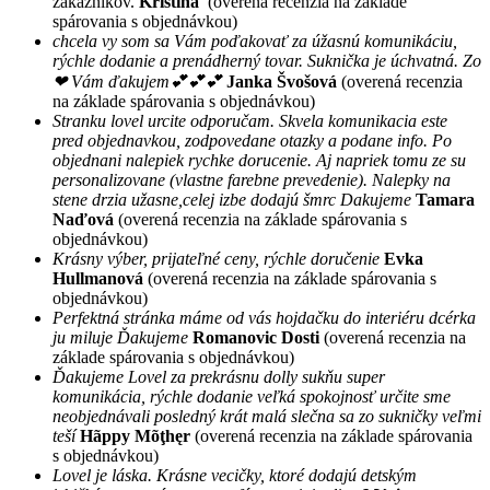
zákazníkov.
Kristína
(overená recenzia na základe
spárovania s objednávkou)
chcela vy som sa Vám poďakovať za úžasnú komunikáciu,
rýchle dodanie a prenádherný tovar. Suknička je úchvatná. Zo
❤ Vám ďakujem💕💕💕
Janka Švošová
(overená recenzia
na základe spárovania s objednávkou)
Stranku lovel urcite odporučam. Skvela komunikacia este
pred objednavkou, zodpovedane otazky a podane info. Po
objednani nalepiek rychke dorucenie. Aj napriek tomu ze su
personalizovane (vlastne farebne prevedenie). Nalepky na
stene drzia užasne,celej izbe dodajú šmrc Dakujeme
Tamara
Naďová
(overená recenzia na základe spárovania s
objednávkou)
Krásny výber, prijateľné ceny, rýchle doručenie
Evka
Hullmanová
(overená recenzia na základe spárovania s
objednávkou)
Perfektná stránka máme od vás hojdačku do interiéru dcérka
ju miluje Ďakujeme
Romanovic Dosti
(overená recenzia na
základe spárovania s objednávkou)
Ďakujeme Lovel za prekrásnu dolly sukňu super
komunikácia, rýchle dodanie veľká spokojnosť určite sme
neobjednávali posledný krát malá slečna sa zo sukničky veľmi
teší
Hãppy Mõţhęr
(overená recenzia na základe spárovania
s objednávkou)
Lovel je láska. Krásne vecičky, ktoré dodajú detským