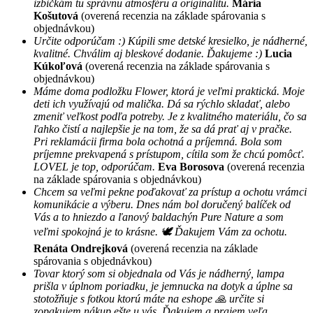
izbičkám tu správnu atmosféru a originalitu.
Mária
Košutová
(overená recenzia na základe spárovania s
objednávkou)
Určite odporúčam :) Kúpili sme detské kresielko, je nádherné,
kvalitné. Chválim aj bleskové dodanie. Ďakujeme :)
Lucia
Kúkoľová
(overená recenzia na základe spárovania s
objednávkou)
Máme doma podložku Flower, ktorá je veľmi praktická. Moje
deti ich využívajú od malička. Dá sa rýchlo skladať, alebo
zmeniť veľkost podľa potreby. Je z kvalitného materiálu, čo sa
ľahko čistí a najlepšie je na tom, že sa dá prať aj v pračke.
Pri reklamácii firma bola ochotná a príjemná. Bola som
príjemne prekvapená s prístupom, cítila som že chcú pomôcť.
LOVEL je top, odporúčam.
Eva Borosova
(overená recenzia
na základe spárovania s objednávkou)
Chcem sa veľmi pekne poďakovať za prístup a ochotu vrámci
komunikácie a výberu. Dnes nám bol doručený balíček od
Vás a to hniezdo a ľanový baldachýn Pure Nature a som
veľmi spokojná je to krásne. 🕊 Ďakujem Vám za ochotu.
Renáta Ondrejková
(overená recenzia na základe
spárovania s objednávkou)
Tovar ktorý som si objednala od Vás je nádherný, lampa
prišla v úplnom poriadku, je jemnucka na dotyk a úplne sa
stotožňuje s fotkou ktorú máte na eshope 🙏 určite si
zopakujem nákup ešte u vás. Ďakujem a prajem veľa