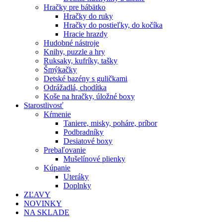
Hračky pre bábätko
Hračky do ruky
Hračky do postieľky, do kočíka
Hracie hrazdy
Hudobné nástroje
Knihy, puzzle a hry
Ruksaky, kufríky, tašky
Šmýkačky
Detské bazény s guličkami
Odrážadlá, chodítka
Koše na hračky, úložné boxy
Starostlivosť
Kŕmenie
Taniere, misky, poháre, príbor
Podbradníky
Desiatové boxy
Prebaľovanie
Mušelínové plienky
Kúpanie
Uteráky
Doplnky
ZĽAVY
NOVINKY
NA SKLADE