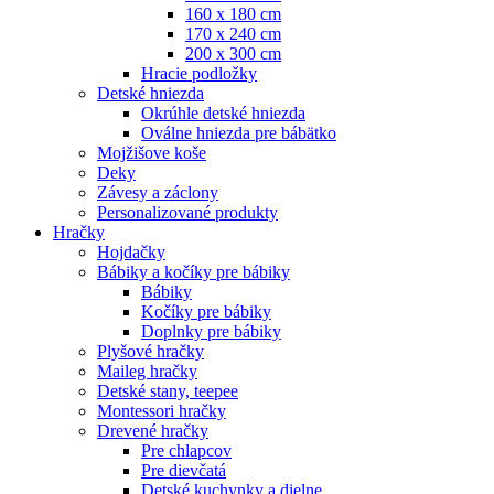
160 x 180 cm
170 x 240 cm
200 x 300 cm
Hracie podložky
Detské hniezda
Okrúhle detské hniezda
Oválne hniezda pre bábätko
Mojžišove koše
Deky
Závesy a záclony
Personalizované produkty
Hračky
Hojdačky
Bábiky a kočíky pre bábiky
Bábiky
Kočíky pre bábiky
Doplnky pre bábiky
Plyšové hračky
Maileg hračky
Detské stany, teepee
Montessori hračky
Drevené hračky
Pre chlapcov
Pre dievčatá
Detské kuchynky a dielne