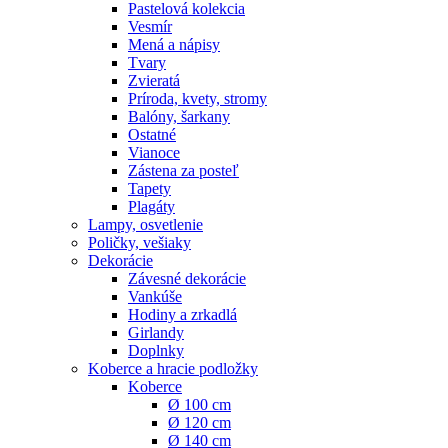
Pastelová kolekcia
Vesmír
Mená a nápisy
Tvary
Zvieratá
Príroda, kvety, stromy
Balóny, šarkany
Ostatné
Vianoce
Zástena za posteľ
Tapety
Plagáty
Lampy, osvetlenie
Poličky, vešiaky
Dekorácie
Závesné dekorácie
Vankúše
Hodiny a zrkadlá
Girlandy
Doplnky
Koberce a hracie podložky
Koberce
Ø 100 cm
Ø 120 cm
Ø 140 cm