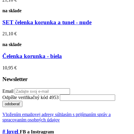
na sklade
SET čelenka korunka a tunel - nude
21,10 €
na sklade
Čelenka korunka - biela
10,95 €
Newsletter
Email
Odpíšte verifikačný kód 4953
odoberať
Vložením emailovej adresy súhlasím s prijímaním správ a
spracovaním osobných údajov
# lovel
FB a Instragram