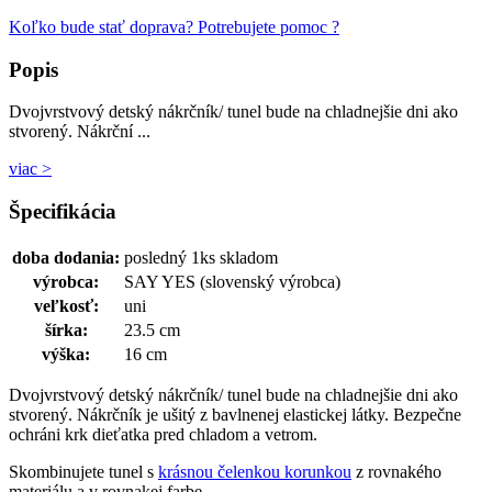
Koľko bude stať doprava?
Potrebujete pomoc ?
Popis
Dvojvrstvový detský nákrčník/ tunel bude na chladnejšie dni ako
stvorený. Nákrční ...
viac >
Špecifikácia
doba dodania:
posledný 1ks skladom
výrobca:
SAY YES (slovenský výrobca)
veľkosť:
uni
šírka:
23.5 cm
výška:
16 cm
Dvojvrstvový detský nákrčník/ tunel bude na chladnejšie dni ako
stvorený. Nákrčník je ušitý z bavlnenej elastickej látky. Bezpečne
ochráni krk dieťatka pred chladom a vetrom.
Skombinujete tunel s
krásnou čelenkou korunkou
z rovnakého
materiálu a v rovnakej farbe.