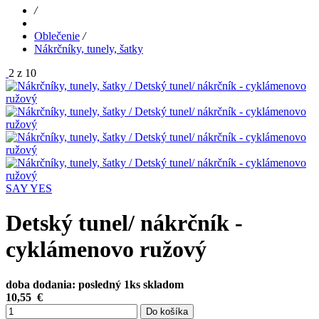
/
Oblečenie
/
Nákrčníky, tunely, šatky
2 z 10
SAY YES
Detský tunel/ nákrčník -
cyklámenovo ružový
doba dodania: posledný 1ks skladom
10,55
€
Do košíka