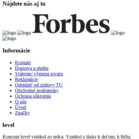
Nájdete nás aj tu
Informácie
Kontakt
Doprava a platba
Vrátenie/ výmena tovaru
Reklamácie
Odstúpiť od zmluvy TU
Obchodné podmienky
Ochrana súkromia
O nás
Úvod
Značky
lovel
Koncept lovel vznikol zo srdca. Vznikol z lásky k deťom, k štýlu,