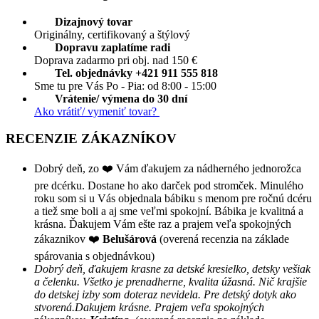
Dizajnový tovar
Originálny, certifikovaný a štýlový
Dopravu zaplatíme radi
Doprava zadarmo pri obj. nad 150 €
Tel. objednávky +421 911 555 818
Sme tu pre Vás Po - Pia: od 8:00 - 15:00
Vrátenie/ výmena do 30 dní
Ako vrátiť/ vymeniť tovar?
RECENZIE ZÁKAZNÍKOV
Dobrý deň, zo ❤️ Vám ďakujem za nádherného jednorožca
pre dcérku. Dostane ho ako darček pod stromček. Minulého
roku som si u Vás objednala bábiku s menom pre ročnú dcéru
a tiež sme boli a aj sme veľmi spokojní. Bábika je kvalitná a
krásna. Ďakujem Vám ešte raz a prajem veľa spokojných
zákaznikov ❤️
Belušárová
(overená recenzia na základe
spárovania s objednávkou)
Dobrý deň, ďakujem krasne za detské kresielko, detsky vešiak
a čelenku. Všetko je prenadherne, kvalita úžasná. Nič krajšie
do detskej izby som doteraz nevidela. Pre detský dotyk ako
stvorená.Dakujem krásne. Prajem veľa spokojných