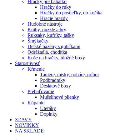
Hračky pre bábätko
Hračky do ruky
Hračky do postieľky, do kočíka
Hracie hrazdy
Hudobné nástroje
Knihy, puzzle a hry
Ruksaky, kufríky, tašky
Šmýkačky
Detské bazény s guličkami
Odrážadlá, chodítka
Koše na hračky, úložné boxy
Starostlivosť
Kŕmenie
Taniere, misky, poháre, príbor
Podbradníky
Desiatové boxy
Prebaľovanie
Mušelínové plienky
Kúpanie
Uteráky
Doplnky
ZĽAVY
NOVINKY
NA SKLADE