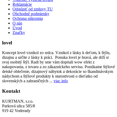
Reklamácie
Odstúpiť od zmluvy TU
Obchodné podmienky
Ochrana súkromia
O nás
Úvod
Značky
lovel
Koncept lovel vznikol zo srdca. Vznikol z lásky k deťom, k štýlu,
dizajnu a určite z lásky k práci. Ponuka lovel je hravá, ale drží si
svoj osobitý štýl. Radi by sme vám dopriali wow efekt z
nakupovania, z tovaru a zo zákazníckeho servisu. Ponúkame štýlové
detské oblečenie, dizajnový nábytok a dekorácie so škandinávskym
nádychom a štýlové produkty k starostivosti o dieťatko od
slovenských a zahraničných ...
viac info
Kontakt
KURTMAN, s.r.o.
Parková ulica 585/8
919 42 Voderady