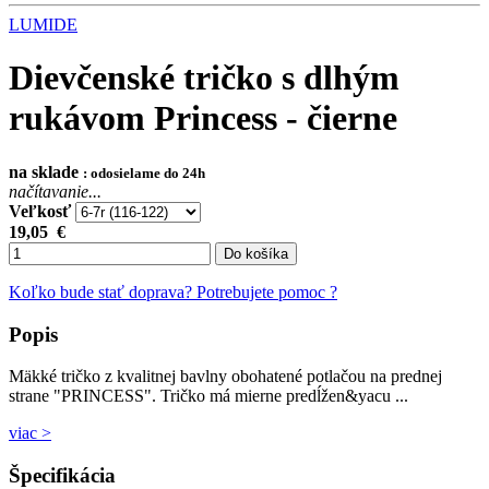
LUMIDE
Dievčenské tričko s dlhým
rukávom Princess - čierne
na sklade
: odosielame do 24h
načítavanie...
Veľkosť
19,05
€
Do košíka
Koľko bude stať doprava?
Potrebujete pomoc ?
Popis
Mäkké tričko z kvalitnej bavlny obohatené potlačou na prednej
strane "PRINCESS". Tričko má mierne predĺžen&yacu ...
viac >
Špecifikácia