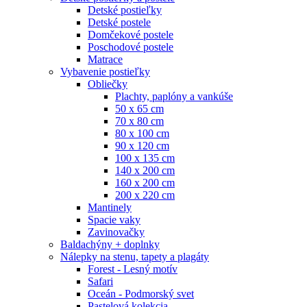
Detské postieľky
Detské postele
Domčekové postele
Poschodové postele
Matrace
Vybavenie postieľky
Obliečky
Plachty, paplóny a vankúše
50 x 65 cm
70 x 80 cm
80 x 100 cm
90 x 120 cm
100 x 135 cm
140 x 200 cm
160 x 200 cm
200 x 220 cm
Mantinely
Spacie vaky
Zavinovačky
Baldachýny + doplnky
Nálepky na stenu, tapety a plagáty
Forest - Lesný motív
Safari
Oceán - Podmorský svet
Pastelová kolekcia