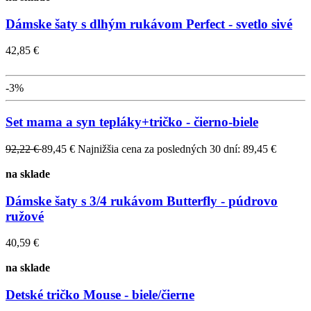
Dámske šaty s dlhým rukávom Perfect - svetlo sivé
42,85 €
-3%
Set mama a syn tepláky+tričko - čierno-biele
92,22 €
89,45 €
Najnižšia cena za posledných 30 dní: 89,45 €
na sklade
Dámske šaty s 3/4 rukávom Butterfly - púdrovo
ružové
40,59 €
na sklade
Detské tričko Mouse - biele/čierne