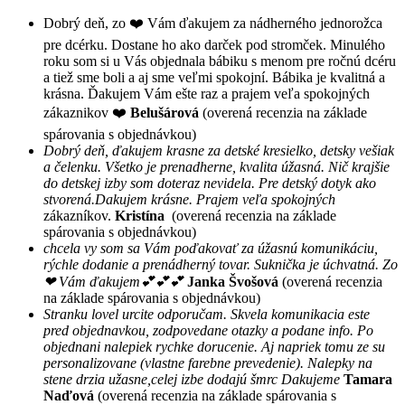
Dobrý deň, zo ❤️ Vám ďakujem za nádherného jednorožca
pre dcérku. Dostane ho ako darček pod stromček. Minulého
roku som si u Vás objednala bábiku s menom pre ročnú dcéru
a tiež sme boli a aj sme veľmi spokojní. Bábika je kvalitná a
krásna. Ďakujem Vám ešte raz a prajem veľa spokojných
zákaznikov ❤️
Belušárová
(overená recenzia na základe
spárovania s objednávkou)
Dobrý deň, ďakujem krasne za detské kresielko, detsky vešiak
a čelenku. Všetko je prenadherne, kvalita úžasná. Nič krajšie
do detskej izby som doteraz nevidela. Pre detský dotyk ako
stvorená.Dakujem krásne. Prajem veľa spokojných
zákazníkov.
Kristína
(overená recenzia na základe
spárovania s objednávkou)
chcela vy som sa Vám poďakovať za úžasnú komunikáciu,
rýchle dodanie a prenádherný tovar. Suknička je úchvatná. Zo
❤ Vám ďakujem💕💕💕
Janka Švošová
(overená recenzia
na základe spárovania s objednávkou)
Stranku lovel urcite odporučam. Skvela komunikacia este
pred objednavkou, zodpovedane otazky a podane info. Po
objednani nalepiek rychke dorucenie. Aj napriek tomu ze su
personalizovane (vlastne farebne prevedenie). Nalepky na
stene drzia užasne,celej izbe dodajú šmrc Dakujeme
Tamara
Naďová
(overená recenzia na základe spárovania s