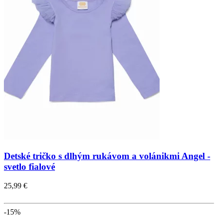
Detské tričko s dlhým rukávom a volánikmi Angel -
svetlo fialové
25,99 €
-15%