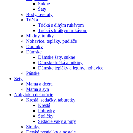
Sukne
Šaty
Body, overaly
Tričká
Tričká s dlhým rukávom
Tričká s krátkym rukávom
Mikiny, tuniky
Nohavice, tepláky, pudláče
Doplnky
Dámske
Dámske šaty, sukne
Dámske tričká a mikiny
Dámske tepláky a legíny, nohavice
Pánske
Sety
Mama a dcéra
Mama a syn
Nábytok a dekorácie
Kreslá, sedačky, taburetky
Kreslá
Pohovky
Stoličky
Sedacie vaky a pufy
Stolíky
Detské postieľky a postele