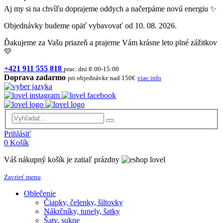
Aj my si na chvíľu doprajeme oddych a načerpáme novú energiu ✨
Objednávky budeme opäť vybavovať od 10. 08. 2026.
Ďakujeme za Vašu priazeň a prajeme Vám krásne leto plné zážitkov
💛
+421 911 555 818
prac. dni 8:00-15:00
Doprava zadarmo
pri objednávke nad 150€
viac info
Prihlásiť
0
Košík
Váš nákupný košík je zatiaľ prázdny
Zavrieť menu
Oblečenie
Čiapky, čelenky, šiltovky
Nákrčníky, tunely, šatky
Šaty, sukne