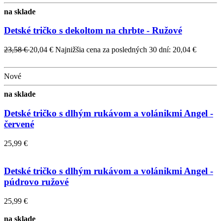
na sklade
Detské tričko s dekoltom na chrbte - Ružové
23,58 €
20,04 €
Najnižšia cena za posledných 30 dní: 20,04 €
Nové
na sklade
Detské tričko s dlhým rukávom a volánikmi Angel -
červené
25,99 €
Detské tričko s dlhým rukávom a volánikmi Angel -
púdrovo ružové
25,99 €
na sklade