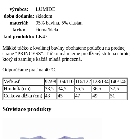
výrobca:
LUMIDE
doba dodania:
skladom
materiál:
95% bavlna, 5% elastan
farba:
čierna/biela
kód produktu:
LK47
Mäkké tričko z kvalitnej bavlny obohatené potlačou na prednej
strane "PRINCESS". Tričko má mierne predĺžený strih na chrbte,
ktorý si zamiluje každá mladá princezná.
Odporúčame prať na 40°C.
Veľkosť
92/98
104/110
116/122
128/134
140/146
Hrudník (cm)
33,5
34,5
35,5
36,5
37,5
Celková dĺžka (cm)
43
45
47
49
51
Súvisiace produkty