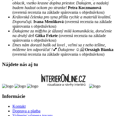
oblacik, vsetko krasne doplna priestor. Dakujem, a nadalej
budem hadzat ockom po stranke!
Petra Koczmanová
(overená recenzia na základe spárovania s objednávkou)
Královská čelenka pro syna přišla rychle a materiál kvalitní.
Doporučuji.
Ivana Menšíková
(overená recenzia na základe
spárovania s objednávkou)
Ďakujeme za miffyho je úžasný milá komunikácia, doručenie
na druhý deň
Gitka Fekete
(overená recenzia na základe
spárovania s objednávkou)
Dnes nám dorazil balík od lovel , veľmi sa z neho tešíme,
môžeme len odporúčať !💕 Ďakujeme ☺️🤗
Országh Bianka
(overená recenzia na základe spárovania s objednávkou)
Nájdete nás aj tu
Informácie
Kontakt
Doprava a platba
Vrátenie/ výmena tovaru