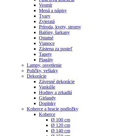
Vesmír
Mená a nápisy
Tvary
Zvieratá
Príroda, kvety, stromy
Balóny, šarkany
Ostatné
Vianoce
Zástena za posteľ
Tapety
Plagáty
Lampy, osvetlenie
Poličky, vešiaky
Dekorácie
Závesné dekorácie
Vankúše
Hodiny a zrkadlá
Girlandy
Doplnky
Koberce a hracie podložky
Koberce
Ø 100 cm
Ø 120 cm
Ø 140 cm