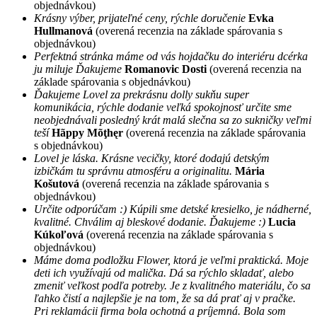
objednávkou)
Krásny výber, prijateľné ceny, rýchle doručenie
Evka
Hullmanová
(overená recenzia na základe spárovania s
objednávkou)
Perfektná stránka máme od vás hojdačku do interiéru dcérka
ju miluje Ďakujeme
Romanovic Dosti
(overená recenzia na
základe spárovania s objednávkou)
Ďakujeme Lovel za prekrásnu dolly sukňu super
komunikácia, rýchle dodanie veľká spokojnosť určite sme
neobjednávali posledný krát malá slečna sa zo sukničky veľmi
teší
Hãppy Mõţhęr
(overená recenzia na základe spárovania
s objednávkou)
Lovel je láska. Krásne vecičky, ktoré dodajú detským
izbičkám tu správnu atmosféru a originalitu.
Mária
Košutová
(overená recenzia na základe spárovania s
objednávkou)
Určite odporúčam :) Kúpili sme detské kresielko, je nádherné,
kvalitné. Chválim aj bleskové dodanie. Ďakujeme :)
Lucia
Kúkoľová
(overená recenzia na základe spárovania s
objednávkou)
Máme doma podložku Flower, ktorá je veľmi praktická. Moje
deti ich využívajú od malička. Dá sa rýchlo skladať, alebo
zmeniť veľkost podľa potreby. Je z kvalitného materiálu, čo sa
ľahko čistí a najlepšie je na tom, že sa dá prať aj v pračke.
Pri reklamácii firma bola ochotná a príjemná. Bola som