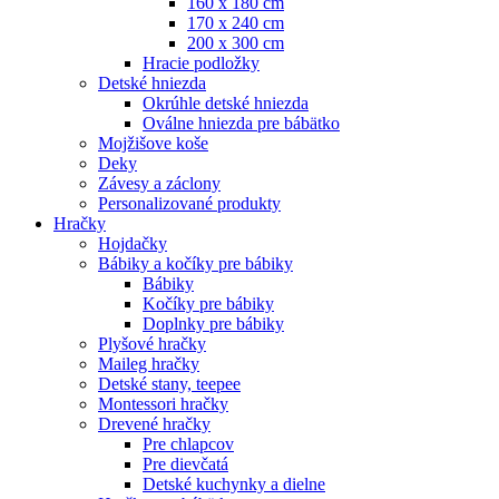
160 x 180 cm
170 x 240 cm
200 x 300 cm
Hracie podložky
Detské hniezda
Okrúhle detské hniezda
Oválne hniezda pre bábätko
Mojžišove koše
Deky
Závesy a záclony
Personalizované produkty
Hračky
Hojdačky
Bábiky a kočíky pre bábiky
Bábiky
Kočíky pre bábiky
Doplnky pre bábiky
Plyšové hračky
Maileg hračky
Detské stany, teepee
Montessori hračky
Drevené hračky
Pre chlapcov
Pre dievčatá
Detské kuchynky a dielne