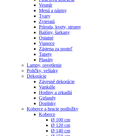
Vesmír
Mená a nápisy
Tvary
Zvieratá
Príroda, kvety, stromy
Balóny, šarkany
Ostatné
Vianoce
Zástena za posteľ
Tapety
Plagáty
Lampy, osvetlenie
Poličky, vešiaky
Dekorácie
Závesné dekorácie
Vankúše
Hodiny a zrkadlá
Girlandy
Doplnky
Koberce a hracie podložky
Koberce
Ø 100 cm
Ø 120 cm
Ø 140 cm