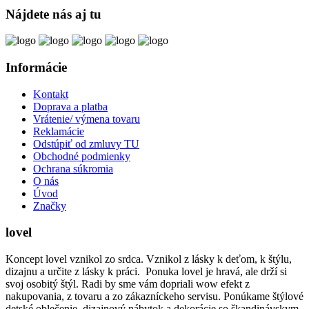
Nájdete nás aj tu
Informácie
Kontakt
Doprava a platba
Vrátenie/ výmena tovaru
Reklamácie
Odstúpiť od zmluvy TU
Obchodné podmienky
Ochrana súkromia
O nás
Úvod
Značky
lovel
Koncept lovel vznikol zo srdca. Vznikol z lásky k deťom, k štýlu,
dizajnu a určite z lásky k práci. Ponuka lovel je hravá, ale drží si
svoj osobitý štýl. Radi by sme vám dopriali wow efekt z
nakupovania, z tovaru a zo zákazníckeho servisu. Ponúkame štýlové
detské oblečenie, dizajnový nábytok a dekorácie so škandinávskym