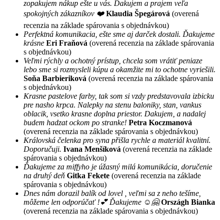
zopakujem nákup ešte u vás. Ďakujem a prajem veľa
spokojných zákazníkov ❤️
Klaudia Špegárová
(overená
recenzia na základe spárovania s objednávkou)
Perfektná komunikacia, ešte sme aj darček dostali. Ďakujeme
krásne
Eri Fraňová
(overená recenzia na základe spárovania
s objednávkou)
Veľmi rýchly a ochotný prístup, chcela som vrátiť peniaze
lebo sme si rozmysleli kúpu a okamžite mi to ochotne vyriešili.
Soňa Barbieriková
(overená recenzia na základe spárovania
s objednávkou)
Krasne pastelove farby, tak som si vzdy predstavovala izbicku
pre nasho krpca. Nalepky na stenu baloniky, stan, vankus
oblacik, vsetko krasne doplna priestor. Dakujem, a nadalej
budem hadzat ockom po stranke!
Petra Koczmanová
(overená recenzia na základe spárovania s objednávkou)
Královská čelenka pro syna přišla rychle a materiál kvalitní.
Doporučuji.
Ivana Menšíková
(overená recenzia na základe
spárovania s objednávkou)
Ďakujeme za miffyho je úžasný milá komunikácia, doručenie
na druhý deň
Gitka Fekete
(overená recenzia na základe
spárovania s objednávkou)
Dnes nám dorazil balík od lovel , veľmi sa z neho tešíme,
môžeme len odporúčať !💕 Ďakujeme ☺️🤗
Országh Bianka
(overená recenzia na základe spárovania s objednávkou)