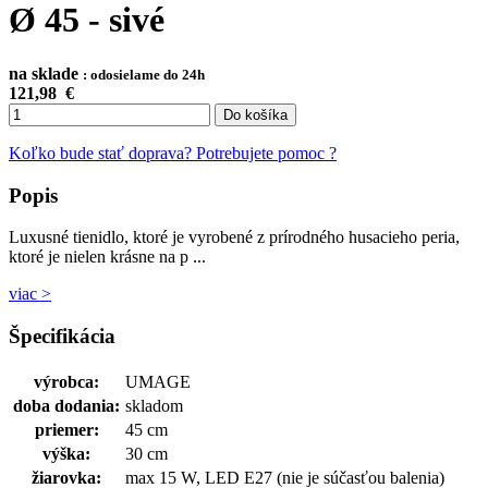
Ø 45 - sivé
na sklade
: odosielame do 24h
121,98
€
Do košíka
Koľko bude stať doprava?
Potrebujete pomoc ?
Popis
Luxusné tienidlo, ktoré je vyrobené z prírodného husacieho peria,
ktoré je nielen krásne na p ...
viac >
Špecifikácia
výrobca:
UMAGE
doba dodania:
skladom
priemer:
45 cm
výška:
30 cm
žiarovka:
max 15 W, LED E27 (nie je súčasťou balenia)