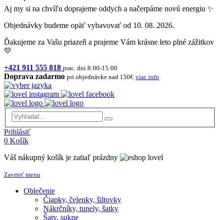
Aj my si na chvíľu doprajeme oddych a načerpáme novú energiu ✨
Objednávky budeme opäť vybavovať od 10. 08. 2026.
Ďakujeme za Vašu priazeň a prajeme Vám krásne leto plné zážitkov
💛
+421 911 555 818
prac. dni 8:00-15:00
Doprava zadarmo
pri objednávke nad 150€
viac info
Prihlásiť
0
Košík
Váš nákupný košík je zatiaľ prázdny
Zavrieť menu
Oblečenie
Čiapky, čelenky, šiltovky
Nákrčníky, tunely, šatky
Šaty, sukne