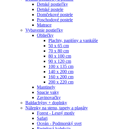
Detské postieľky
Detské postele
Domčekové postele
Poschodové postele
Matrace
Vybavenie postieľky
Obliečky
Plachty, paplóny a vankúše
50 x 65 cm
70 x 80 cm
80 x 100 cm
90 x 120 cm
100 x 135 cm
140 x 200 cm
160 x 200 cm
200 x 220 cm
Mantinely
Spacie vaky
Zavinovačky
Baldachýny + doplnky
Nálepky na stenu, tapety a plagáty
Forest - Lesný motív
Safari
Oceán - Podmorský svet
Pastelová kolekcia