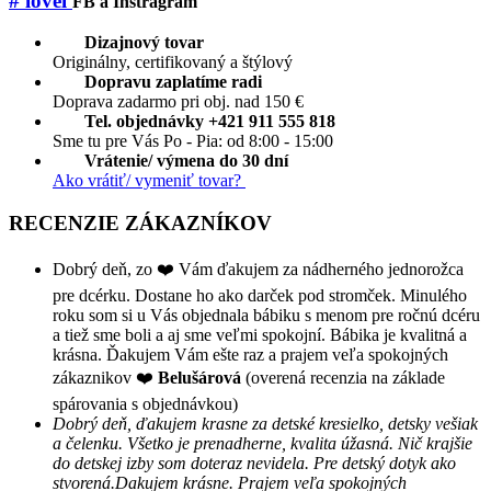
# lovel
FB a Instragram
Dizajnový tovar
Originálny, certifikovaný a štýlový
Dopravu zaplatíme radi
Doprava zadarmo pri obj. nad 150 €
Tel. objednávky +421 911 555 818
Sme tu pre Vás Po - Pia: od 8:00 - 15:00
Vrátenie/ výmena do 30 dní
Ako vrátiť/ vymeniť tovar?
RECENZIE ZÁKAZNÍKOV
Dobrý deň, zo ❤️ Vám ďakujem za nádherného jednorožca
pre dcérku. Dostane ho ako darček pod stromček. Minulého
roku som si u Vás objednala bábiku s menom pre ročnú dcéru
a tiež sme boli a aj sme veľmi spokojní. Bábika je kvalitná a
krásna. Ďakujem Vám ešte raz a prajem veľa spokojných
zákaznikov ❤️
Belušárová
(overená recenzia na základe
spárovania s objednávkou)
Dobrý deň, ďakujem krasne za detské kresielko, detsky vešiak
a čelenku. Všetko je prenadherne, kvalita úžasná. Nič krajšie
do detskej izby som doteraz nevidela. Pre detský dotyk ako
stvorená.Dakujem krásne. Prajem veľa spokojných