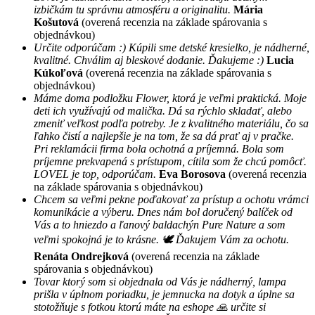
izbičkám tu správnu atmosféru a originalitu.
Mária
Košutová
(overená recenzia na základe spárovania s
objednávkou)
Určite odporúčam :) Kúpili sme detské kresielko, je nádherné,
kvalitné. Chválim aj bleskové dodanie. Ďakujeme :)
Lucia
Kúkoľová
(overená recenzia na základe spárovania s
objednávkou)
Máme doma podložku Flower, ktorá je veľmi praktická. Moje
deti ich využívajú od malička. Dá sa rýchlo skladať, alebo
zmeniť veľkost podľa potreby. Je z kvalitného materiálu, čo sa
ľahko čistí a najlepšie je na tom, že sa dá prať aj v pračke.
Pri reklamácii firma bola ochotná a príjemná. Bola som
príjemne prekvapená s prístupom, cítila som že chcú pomôcť.
LOVEL je top, odporúčam.
Eva Borosova
(overená recenzia
na základe spárovania s objednávkou)
Chcem sa veľmi pekne poďakovať za prístup a ochotu vrámci
komunikácie a výberu. Dnes nám bol doručený balíček od
Vás a to hniezdo a ľanový baldachýn Pure Nature a som
veľmi spokojná je to krásne. 🕊 Ďakujem Vám za ochotu.
Renáta Ondrejková
(overená recenzia na základe
spárovania s objednávkou)
Tovar ktorý som si objednala od Vás je nádherný, lampa
prišla v úplnom poriadku, je jemnucka na dotyk a úplne sa
stotožňuje s fotkou ktorú máte na eshope 🙏 určite si