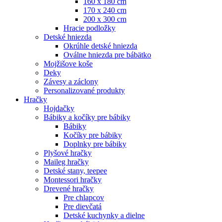
160 x 180 cm
170 x 240 cm
200 x 300 cm
Hracie podložky
Detské hniezda
Okrúhle detské hniezda
Oválne hniezda pre bábätko
Mojžišove koše
Deky
Závesy a záclony
Personalizované produkty
Hračky
Hojdačky
Bábiky a kočíky pre bábiky
Bábiky
Kočíky pre bábiky
Doplnky pre bábiky
Plyšové hračky
Maileg hračky
Detské stany, teepee
Montessori hračky
Drevené hračky
Pre chlapcov
Pre dievčatá
Detské kuchynky a dielne