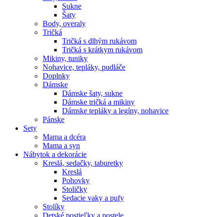
Sukne
Šaty
Body, overaly
Tričká
Tričká s dlhým rukávom
Tričká s krátkym rukávom
Mikiny, tuniky
Nohavice, tepláky, pudláče
Doplnky
Dámske
Dámske šaty, sukne
Dámske tričká a mikiny
Dámske tepláky a legíny, nohavice
Pánske
Sety
Mama a dcéra
Mama a syn
Nábytok a dekorácie
Kreslá, sedačky, taburetky
Kreslá
Pohovky
Stoličky
Sedacie vaky a pufy
Stolíky
Detské postieľky a postele