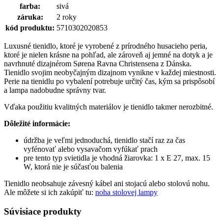
farba:
sivá
záruka:
2 roky
kód produktu:
5710302020853
Luxusné tienidlo, ktoré je vyrobené z prírodného husacieho peria,
ktoré je nielen krásne na pohľad, ale zároveň aj jemné na dotyk a je
navrhnuté dizajnérom Sørena Ravna Christensena z Dánska.
Tienidlo svojim neobyčajným dizajnom vynikne v každej miestnosti.
Perie na tienidlu po vybalení potrebuje určitý čas, kým sa prispôsobí
a lampa nadobudne správny tvar.
Vďaka použitiu kvalitných materiálov je tienidlo takmer nerozbitné.
Dôležité informácie:
údržba je veľmi jednoduchá, tienidlo stačí raz za čas
vyfénovať alebo vysavačom vyfúkať prach
pre tento typ svietidla je vhodná žiarovka: 1 x E 27, max. 15
W, ktorá nie je súčasťou balenia
Tienidlo neobsahuje závesný kábel ani stojacú alebo stolovú nohu.
Ale môžete si ich zakúpiť tu:
noha stolovej lampy
Súvisiace produkty