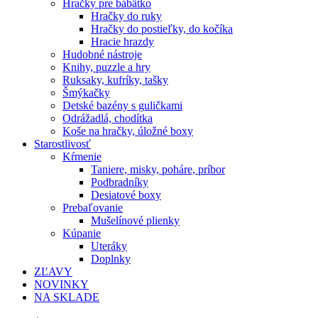
Hračky pre bábätko
Hračky do ruky
Hračky do postieľky, do kočíka
Hracie hrazdy
Hudobné nástroje
Knihy, puzzle a hry
Ruksaky, kufríky, tašky
Šmýkačky
Detské bazény s guličkami
Odrážadlá, chodítka
Koše na hračky, úložné boxy
Starostlivosť
Kŕmenie
Taniere, misky, poháre, príbor
Podbradníky
Desiatové boxy
Prebaľovanie
Mušelínové plienky
Kúpanie
Uteráky
Doplnky
ZĽAVY
NOVINKY
NA SKLADE