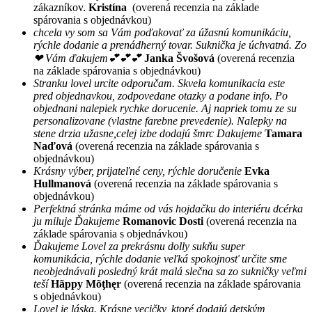
zákazníkov.
Kristína
(overená recenzia na základe
spárovania s objednávkou)
chcela vy som sa Vám poďakovať za úžasnú komunikáciu,
rýchle dodanie a prenádherný tovar. Suknička je úchvatná. Zo
❤ Vám ďakujem💕💕💕
Janka Švošová
(overená recenzia
na základe spárovania s objednávkou)
Stranku lovel urcite odporučam. Skvela komunikacia este
pred objednavkou, zodpovedane otazky a podane info. Po
objednani nalepiek rychke dorucenie. Aj napriek tomu ze su
personalizovane (vlastne farebne prevedenie). Nalepky na
stene drzia užasne,celej izbe dodajú šmrc Dakujeme
Tamara
Naďová
(overená recenzia na základe spárovania s
objednávkou)
Krásny výber, prijateľné ceny, rýchle doručenie
Evka
Hullmanová
(overená recenzia na základe spárovania s
objednávkou)
Perfektná stránka máme od vás hojdačku do interiéru dcérka
ju miluje Ďakujeme
Romanovic Dosti
(overená recenzia na
základe spárovania s objednávkou)
Ďakujeme Lovel za prekrásnu dolly sukňu super
komunikácia, rýchle dodanie veľká spokojnosť určite sme
neobjednávali posledný krát malá slečna sa zo sukničky veľmi
teší
Hãppy Mõţhęr
(overená recenzia na základe spárovania
s objednávkou)
Lovel je láska. Krásne vecičky, ktoré dodajú detským