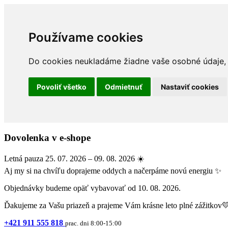
Používame cookies
Do cookies neukladáme žiadne vaše osobné údaje, a
Povoliť všetko
Odmietnuť
Nastaviť cookies
Dovolenka v e-shope
Letná pauza 25. 07. 2026 – 09. 08. 2026 ☀️
Aj my si na chvíľu doprajeme oddych a načerpáme novú energiu ✨
Objednávky budeme opäť vybavovať od 10. 08. 2026.
Ďakujeme za Vašu priazeň a prajeme Vám krásne leto plné zážitkov
+421 911 555 818
prac. dni 8:00-15:00