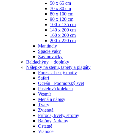
50 x 65 cm
70 x 80 cm
80 x 100 cm
90 x 120 cm
100 x 135 cm
140 x 200 cm
160 x 200 cm
200 x 220 cm
Mantinely
Spacie vaky
Zavinovačky
Baldachýny + doplnky
Nálepky na stenu, tapety a plagáty
Forest - Lesný motív
Safari
Oceán - Podmorský svet
Pastelová kolekcia
Vesmír
Mená a nápisy
Tvary
Zvieratá
Príroda, kvety, stromy
Balóny, šarkany
Ostatné
Vianoce