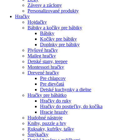
Závesy a záclony
Personalizované produkty
Hračky
Hojdačky
Bábiky a kočíky pre bábiky
Bábiky
Kočíky pre bábiky
Doplnky pre bábiky
Plyšové hračky
Maileg hračky
Detské stany, teepee
Montessori hračky
Drevené hračky
Pre chlapcov
Pre dievčatá
Detské kuchynky a dielne
Hračky pre bábätko
Hračky do ruky
Hračky do postieľky, do kočíka
Hracie hrazdy
Hudobné nástroje
Knihy, puzzle a hry
Ruksaky, kufríky, tašky
Šmýkačky