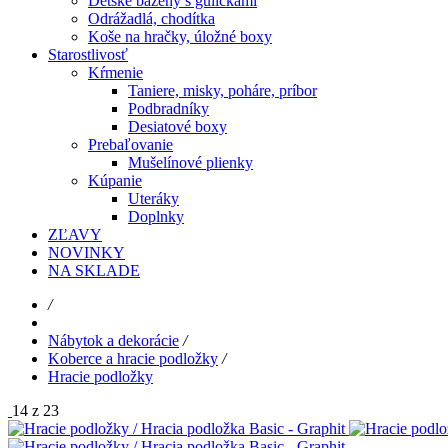
Detské bazény s guličkami
Odrážadlá, chodítka
Koše na hračky, úložné boxy
Starostlivosť
Kŕmenie
Taniere, misky, poháre, príbor
Podbradníky
Desiatové boxy
Prebaľovanie
Mušelínové plienky
Kúpanie
Uteráky
Doplnky
ZĽAVY
NOVINKY
NA SKLADE
/
Nábytok a dekorácie
/
Koberce a hracie podložky
/
Hracie podložky
14 z 23