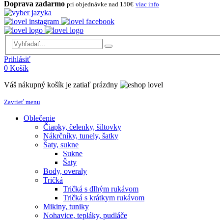
Doprava zadarmo
pri objednávke nad 150€
viac info
Prihlásiť
0
Košík
Váš nákupný košík je zatiaľ prázdny
Zavrieť menu
Oblečenie
Čiapky, čelenky, šiltovky
Nákrčníky, tunely, šatky
Šaty, sukne
Sukne
Šaty
Body, overaly
Tričká
Tričká s dlhým rukávom
Tričká s krátkym rukávom
Mikiny, tuniky
Nohavice, tepláky, pudláče