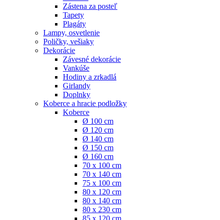
Zástena za posteľ
Tapety
Plagáty
Lampy, osvetlenie
Poličky, vešiaky
Dekorácie
Závesné dekorácie
Vankúše
Hodiny a zrkadlá
Girlandy
Doplnky
Koberce a hracie podložky
Koberce
Ø 100 cm
Ø 120 cm
Ø 140 cm
Ø 150 cm
Ø 160 cm
70 x 100 cm
70 x 140 cm
75 x 100 cm
80 x 120 cm
80 x 140 cm
80 x 230 cm
85 x 120 cm