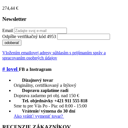
274,44 €
Newsletter
Email
Odpíšte verifikačný kód 4953
odoberať
Vložením emailovej adresy súhlasím s prijímaním správ a
spracovaním osobných údajov
# lovel
FB a Instragram
Dizajnový tovar
Originálny, certifikovaný a štýlový
Dopravu zaplatíme radi
Doprava zadarmo pri obj. nad 150 €
Tel. objednávky +421 911 555 818
Sme tu pre Vás Po - Pia: od 8:00 - 15:00
Vrátenie/ výmena do 30 dní
Ako vrátiť/ vymeniť tovar?
RECENZIE ZÁKAZNÍKOV