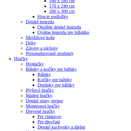
160 x 180 cm
170 x 240 cm
200 x 300 cm
Hracie podložky
Detské hniezda
Okrúhle detské hniezda
Oválne hniezda pre bábätko
Mojžišove koše
Deky
Závesy a záclony
Personalizované produkty
Hračky
Hojdačky
Bábiky a kočíky pre bábiky
Bábiky
Kočíky pre bábiky
Doplnky pre bábiky
Plyšové hračky
Maileg hračky
Detské stany, teepee
Montessori hračky
Drevené hračky
Pre chlapcov
Pre dievčatá
Detské kuchynky a dielne