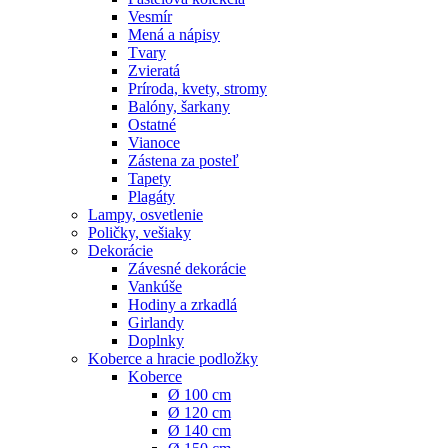
Vesmír
Mená a nápisy
Tvary
Zvieratá
Príroda, kvety, stromy
Balóny, šarkany
Ostatné
Vianoce
Zástena za posteľ
Tapety
Plagáty
Lampy, osvetlenie
Poličky, vešiaky
Dekorácie
Závesné dekorácie
Vankúše
Hodiny a zrkadlá
Girlandy
Doplnky
Koberce a hracie podložky
Koberce
Ø 100 cm
Ø 120 cm
Ø 140 cm