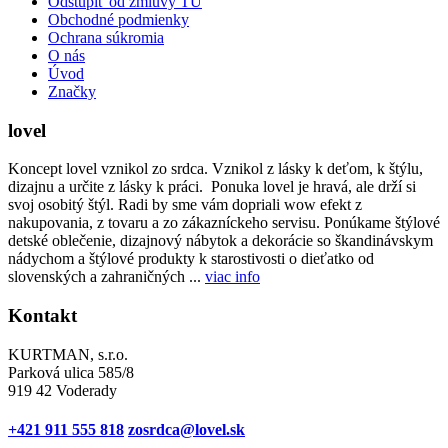
Odstúpiť od zmluvy TU
Obchodné podmienky
Ochrana súkromia
O nás
Úvod
Značky
lovel
Koncept lovel vznikol zo srdca. Vznikol z lásky k deťom, k štýlu,
dizajnu a určite z lásky k práci. Ponuka lovel je hravá, ale drží si
svoj osobitý štýl. Radi by sme vám dopriali wow efekt z
nakupovania, z tovaru a zo zákazníckeho servisu. Ponúkame štýlové
detské oblečenie, dizajnový nábytok a dekorácie so škandinávskym
nádychom a štýlové produkty k starostivosti o dieťatko od
slovenských a zahraničných ...
viac info
Kontakt
KURTMAN, s.r.o.
Parková ulica 585/8
919 42 Voderady
+421 911 555 818
zosrdca@lovel.sk