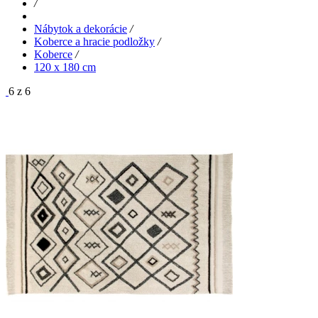
/
Nábytok a dekorácie
/
Koberce a hracie podložky
/
Koberce
/
120 x 180 cm
6 z 6