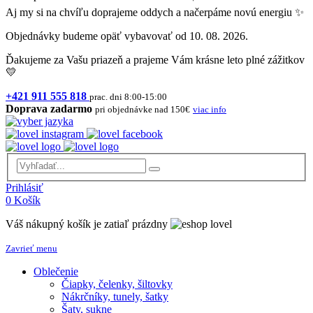
Aj my si na chvíľu doprajeme oddych a načerpáme novú energiu ✨
Objednávky budeme opäť vybavovať od 10. 08. 2026.
Ďakujeme za Vašu priazeň a prajeme Vám krásne leto plné zážitkov
💛
+421 911 555 818
prac. dni 8:00-15:00
Doprava zadarmo
pri objednávke nad 150€
viac info
Prihlásiť
0
Košík
Váš nákupný košík je zatiaľ prázdny
Zavrieť menu
Oblečenie
Čiapky, čelenky, šiltovky
Nákrčníky, tunely, šatky
Šaty, sukne