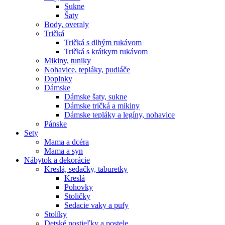
Sukne
Šaty
Body, overaly
Tričká
Tričká s dlhým rukávom
Tričká s krátkym rukávom
Mikiny, tuniky
Nohavice, tepláky, pudláče
Doplnky
Dámske
Dámske šaty, sukne
Dámske tričká a mikiny
Dámske tepláky a legíny, nohavice
Pánske
Sety
Mama a dcéra
Mama a syn
Nábytok a dekorácie
Kreslá, sedačky, taburetky
Kreslá
Pohovky
Stoličky
Sedacie vaky a pufy
Stolíky
Detské postieľky a postele