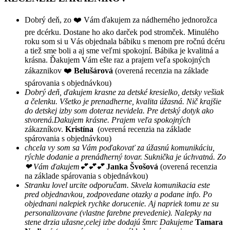
Dobrý deň, zo ❤️ Vám ďakujem za nádherného jednorožca
pre dcérku. Dostane ho ako darček pod stromček. Minulého
roku som si u Vás objednala bábiku s menom pre ročnú dcéru
a tiež sme boli a aj sme veľmi spokojní. Bábika je kvalitná a
krásna. Ďakujem Vám ešte raz a prajem veľa spokojných
zákaznikov ❤️
Belušárová
(overená recenzia na základe
spárovania s objednávkou)
Dobrý deň, ďakujem krasne za detské kresielko, detsky vešiak
a čelenku. Všetko je prenadherne, kvalita úžasná. Nič krajšie
do detskej izby som doteraz nevidela. Pre detský dotyk ako
stvorená.Dakujem krásne. Prajem veľa spokojných
zákazníkov.
Kristína
(overená recenzia na základe
spárovania s objednávkou)
chcela vy som sa Vám poďakovať za úžasnú komunikáciu,
rýchle dodanie a prenádherný tovar. Suknička je úchvatná. Zo
❤ Vám ďakujem💕💕💕
Janka Švošová
(overená recenzia
na základe spárovania s objednávkou)
Stranku lovel urcite odporučam. Skvela komunikacia este
pred objednavkou, zodpovedane otazky a podane info. Po
objednani nalepiek rychke dorucenie. Aj napriek tomu ze su
personalizovane (vlastne farebne prevedenie). Nalepky na
stene drzia užasne,celej izbe dodajú šmrc Dakujeme
Tamara