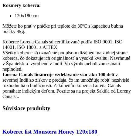
Rozmery koberca:
120x180 cm
Môžete ho prať v práčke pri teplote do 30ºC s kapacitou bubna
práčky 9kg.
Koberce Lorena Canals sú certifikované podľa ISO 9001, ISO
14001, ISO 18001 a AITEX.
Všetky koberce sú označené podpisom dizajnéra na zadnej strane
koberca, čo dokazuje ich originálnosť a vysokú kvalitu. Navrhnuté
v Španielsk a vyrobené v Indii. Vo výrobe neboli zamestnaní
neplnoletí.
Lorena Canals financuje vzdelávanie viac ako 100 detí
v
severnej Indii zo ziskov z predaja, čo im umožňuje robiť nezávislé
rozhodnutia o budúcnosti. Zakúpením koberca Lorena Canals
pomáhate indickým deťom. Pozrite sa na projekt Sakūla od Loreny
Canals ..
Súvisiace produkty
Koberec list Monstera Honey 120x180