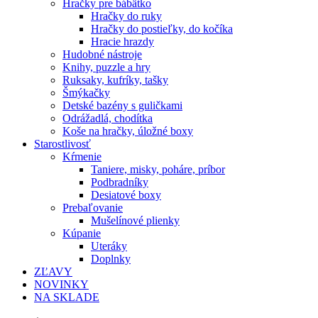
Hračky pre bábätko
Hračky do ruky
Hračky do postieľky, do kočíka
Hracie hrazdy
Hudobné nástroje
Knihy, puzzle a hry
Ruksaky, kufríky, tašky
Šmýkačky
Detské bazény s guličkami
Odrážadlá, chodítka
Koše na hračky, úložné boxy
Starostlivosť
Kŕmenie
Taniere, misky, poháre, príbor
Podbradníky
Desiatové boxy
Prebaľovanie
Mušelínové plienky
Kúpanie
Uteráky
Doplnky
ZĽAVY
NOVINKY
NA SKLADE