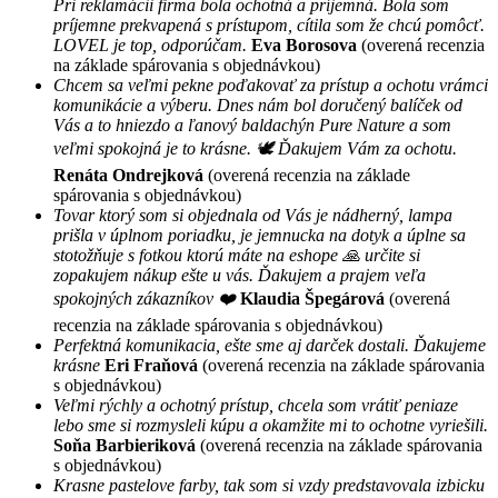
Pri reklamácii firma bola ochotná a príjemná. Bola som
príjemne prekvapená s prístupom, cítila som že chcú pomôcť.
LOVEL je top, odporúčam.
Eva Borosova
(overená recenzia
na základe spárovania s objednávkou)
Chcem sa veľmi pekne poďakovať za prístup a ochotu vrámci
komunikácie a výberu. Dnes nám bol doručený balíček od
Vás a to hniezdo a ľanový baldachýn Pure Nature a som
veľmi spokojná je to krásne. 🕊 Ďakujem Vám za ochotu.
Renáta Ondrejková
(overená recenzia na základe
spárovania s objednávkou)
Tovar ktorý som si objednala od Vás je nádherný, lampa
prišla v úplnom poriadku, je jemnucka na dotyk a úplne sa
stotožňuje s fotkou ktorú máte na eshope 🙏 určite si
zopakujem nákup ešte u vás. Ďakujem a prajem veľa
spokojných zákazníkov ❤️
Klaudia Špegárová
(overená
recenzia na základe spárovania s objednávkou)
Perfektná komunikacia, ešte sme aj darček dostali. Ďakujeme
krásne
Eri Fraňová
(overená recenzia na základe spárovania
s objednávkou)
Veľmi rýchly a ochotný prístup, chcela som vrátiť peniaze
lebo sme si rozmysleli kúpu a okamžite mi to ochotne vyriešili.
Soňa Barbieriková
(overená recenzia na základe spárovania
s objednávkou)
Krasne pastelove farby, tak som si vzdy predstavovala izbicku