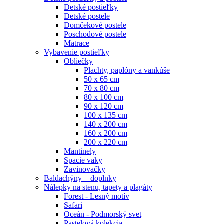
Detské postieľky
Detské postele
Domčekové postele
Poschodové postele
Matrace
Vybavenie postieľky
Obliečky
Plachty, paplóny a vankúše
50 x 65 cm
70 x 80 cm
80 x 100 cm
90 x 120 cm
100 x 135 cm
140 x 200 cm
160 x 200 cm
200 x 220 cm
Mantinely
Spacie vaky
Zavinovačky
Baldachýny + doplnky
Nálepky na stenu, tapety a plagáty
Forest - Lesný motív
Safari
Oceán - Podmorský svet
Pastelová kolekcia