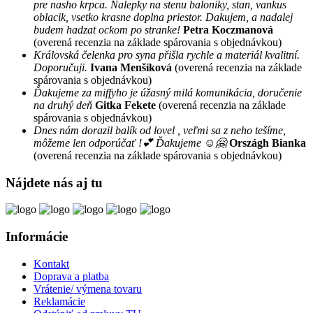
pre nasho krpca. Nalepky na stenu baloniky, stan, vankus
oblacik, vsetko krasne doplna priestor. Dakujem, a nadalej
budem hadzat ockom po stranke!
Petra Koczmanová
(overená recenzia na základe spárovania s objednávkou)
Královská čelenka pro syna přišla rychle a materiál kvalitní.
Doporučuji.
Ivana Menšíková
(overená recenzia na základe
spárovania s objednávkou)
Ďakujeme za miffyho je úžasný milá komunikácia, doručenie
na druhý deň
Gitka Fekete
(overená recenzia na základe
spárovania s objednávkou)
Dnes nám dorazil balík od lovel , veľmi sa z neho tešíme,
môžeme len odporúčať !💕 Ďakujeme ☺️🤗
Országh Bianka
(overená recenzia na základe spárovania s objednávkou)
Nájdete nás aj tu
Informácie
Kontakt
Doprava a platba
Vrátenie/ výmena tovaru
Reklamácie