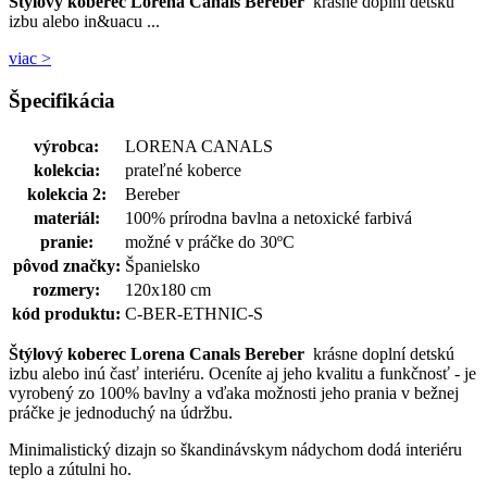
Štýlový koberec Lorena Canals Bereber
krásne doplní detskú
izbu alebo in&uacu ...
viac >
Špecifikácia
výrobca:
LORENA CANALS
kolekcia:
prateľné koberce
kolekcia 2:
Bereber
materiál:
100% prírodna bavlna a netoxické farbivá
pranie:
možné v práčke do 30ºC
pôvod značky:
Španielsko
rozmery:
120x180 cm
kód produktu:
C-BER-ETHNIC-S
Štýlový koberec Lorena Canals Bereber
krásne doplní detskú
izbu alebo inú časť interiéru. Oceníte aj jeho kvalitu a funkčnosť - je
vyrobený zo 100% bavlny a vďaka možnosti jeho prania v bežnej
práčke je jednoduchý na údržbu.
Minimalistický dizajn so škandinávskym nádychom dodá interiéru
teplo a zútulni ho.