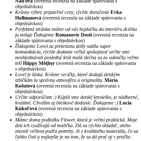
Naďová
(overená recenzia na základe spárovania s
objednávkou)
Krásny výber, prijateľné ceny, rýchle doručenie
Evka
Hullmanová
(overená recenzia na základe spárovania s
objednávkou)
Perfektná stránka máme od vás hojdačku do interiéru dcérka
ju miluje Ďakujeme
Romanovic Dosti
(overená recenzia na
základe spárovania s objednávkou)
Ďakujeme Lovel za prekrásnu dolly sukňu super
komunikácia, rýchle dodanie veľká spokojnosť určite sme
neobjednávali posledný krát malá slečna sa zo sukničky veľmi
teší
Hãppy Mõţhęr
(overená recenzia na základe spárovania
s objednávkou)
Lovel je láska. Krásne vecičky, ktoré dodajú detským
izbičkám tu správnu atmosféru a originalitu.
Mária
Košutová
(overená recenzia na základe spárovania s
objednávkou)
Určite odporúčam :) Kúpili sme detské kresielko, je nádherné,
kvalitné. Chválim aj bleskové dodanie. Ďakujeme :)
Lucia
Kúkoľová
(overená recenzia na základe spárovania s
objednávkou)
Máme doma podložku Flower, ktorá je veľmi praktická. Moje
deti ich využívajú od malička. Dá sa rýchlo skladať, alebo
zmeniť veľkost podľa potreby. Je z kvalitného materiálu, čo sa
ľahko čistí a najlepšie je na tom, že sa dá prať aj v pračke.