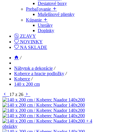
Desiatové boxy
Prebaľovanie
Mušelínové plienky
Kúpanie
Uteráky
Doplnky
ZĽAVY
NOVINKY
NA SKLADE
/
Nábytok a dekorácie
/
Koberce a hracie podložky
/
Koberce
/
140 x 200 cm
17 z 26
+ 4
obrázky