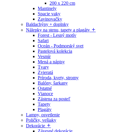
200 x 220 cm
Mantinely
Spacie vaky
Zavinovačky
Baldachýny + doplnky
Nálepky na stenu, tapety a plagáty
Forest - Lesný motív
Safari
Oceán - Podmorský svet
Pastelová kolekcia
Vesmír
Mená a nápisy
Tvary
Zvieratá
Príroda, kvety, stromy
Balóny, šarkany
Ostatné
Vianoce
Zástena za posteľ
Tapety
Plagáty
Lampy, osvetlenie
Poličky, vešiaky
Dekorácie
Závesné dekorácie