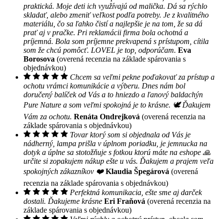
praktická. Moje deti ich využívajú od malička. Dá sa rýchlo
skladať, alebo zmeniť veľkost podľa potreby. Je z kvalitného
materiálu, čo sa ľahko čistí a najlepšie je na tom, že sa dá
prať aj v pračke. Pri reklamácii firma bola ochotná a
príjemná. Bola som príjemne prekvapená s prístupom, cítila
som že chcú pomôcť. LOVEL je top, odporúčam.
Eva
Borosova
(overená recenzia na základe spárovania s
objednávkou)
Chcem sa veľmi pekne poďakovať za prístup a
ochotu vrámci komunikácie a výberu. Dnes nám bol
doručený balíček od Vás a to hniezdo a ľanový baldachýn
Pure Nature a som veľmi spokojná je to krásne. 🕊 Ďakujem
Vám za ochotu.
Renáta Ondrejková
(overená recenzia na
základe spárovania s objednávkou)
Tovar ktorý som si objednala od Vás je
nádherný, lampa prišla v úplnom poriadku, je jemnucka na
dotyk a úplne sa stotožňuje s fotkou ktorú máte na eshope 🙏
určite si zopakujem nákup ešte u vás. Ďakujem a prajem veľa
spokojných zákazníkov ❤️
Klaudia Špegárová
(overená
recenzia na základe spárovania s objednávkou)
Perfektná komunikacia, ešte sme aj darček
dostali. Ďakujeme krásne
Eri Fraňová
(overená recenzia na
základe spárovania s objednávkou)