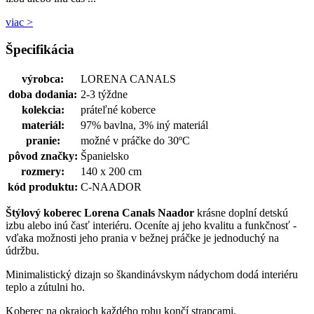
viac >
Špecifikácia
výrobca:
LORENA CANALS
doba dodania:
2-3 týždne
kolekcia:
práteľné koberce
materiál:
97% bavlna, 3% iný materiál
pranie:
možné v práčke do 30ºC
pôvod značky:
Španielsko
rozmery:
140 x 200 cm
kód produktu:
C-NAADOR
Štýlový koberec Lorena Canals Naador
krásne doplní detskú
izbu alebo inú časť interiéru. Oceníte aj jeho kvalitu a funkčnosť -
vďaka možnosti jeho prania v bežnej práčke je jednoduchý na
údržbu.
Minimalistický dizajn so škandinávskym nádychom dodá interiéru
teplo a zútulni ho.
Koberec na okrajoch každého rohu končí strapcami.