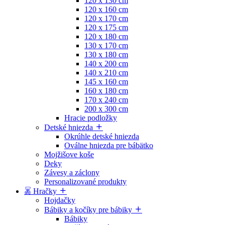
120 x 130 cm
120 x 160 cm
120 x 170 cm
120 x 175 cm
120 x 180 cm
130 x 170 cm
130 x 180 cm
140 x 200 cm
140 x 210 cm
145 x 160 cm
160 x 180 cm
170 x 240 cm
200 x 300 cm
Hracie podložky
Detské hniezda
Okrúhle detské hniezda
Oválne hniezda pre bábätko
Mojžišove koše
Deky
Závesy a záclony
Personalizované produkty
Hračky
Hojdačky
Bábiky a kočíky pre bábiky
Bábiky