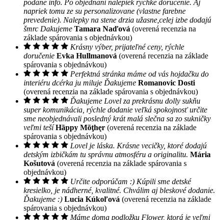
podane info. Po objednani nalepiek rychke dorucenie. Aj
napriek tomu ze su personalizovane (vlastne farebne
prevedenie). Nalepky na stene drzia užasne,celej izbe dodajú
šmrc Dakujeme
Tamara Naďová
(overená recenzia na
základe spárovania s objednávkou)
Krásny výber, prijateľné ceny, rýchle
doručenie
Evka Hullmanová
(overená recenzia na základe
spárovania s objednávkou)
Perfektná stránka máme od vás hojdačku do
interiéru dcérka ju miluje Ďakujeme
Romanovic Dosti
(overená recenzia na základe spárovania s objednávkou)
Ďakujeme Lovel za prekrásnu dolly sukňu
super komunikácia, rýchle dodanie veľká spokojnosť určite
sme neobjednávali posledný krát malá slečna sa zo sukničky
veľmi teší
Hãppy Mõţhęr
(overená recenzia na základe
spárovania s objednávkou)
Lovel je láska. Krásne vecičky, ktoré dodajú
detským izbičkám tu správnu atmosféru a originalitu.
Mária
Košutová
(overená recenzia na základe spárovania s
objednávkou)
Určite odporúčam :) Kúpili sme detské
kresielko, je nádherné, kvalitné. Chválim aj bleskové dodanie.
Ďakujeme :)
Lucia Kúkoľová
(overená recenzia na základe
spárovania s objednávkou)
Máme doma podložku Flower, ktorá je veľmi