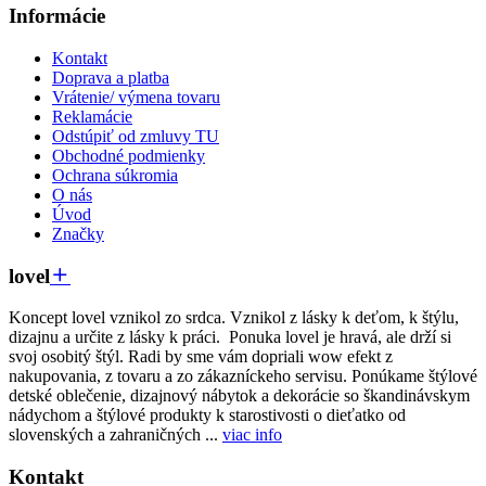
Informácie
Kontakt
Doprava a platba
Vrátenie/ výmena tovaru
Reklamácie
Odstúpiť od zmluvy TU
Obchodné podmienky
Ochrana súkromia
O nás
Úvod
Značky
lovel
Koncept lovel vznikol zo srdca. Vznikol z lásky k deťom, k štýlu,
dizajnu a určite z lásky k práci. Ponuka lovel je hravá, ale drží si
svoj osobitý štýl. Radi by sme vám dopriali wow efekt z
nakupovania, z tovaru a zo zákazníckeho servisu. Ponúkame štýlové
detské oblečenie, dizajnový nábytok a dekorácie so škandinávskym
nádychom a štýlové produkty k starostivosti o dieťatko od
slovenských a zahraničných ...
viac info
Kontakt