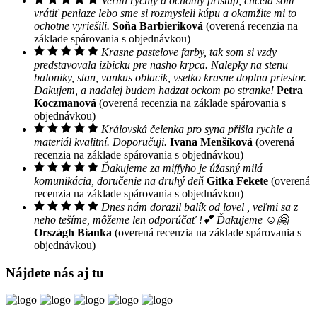
Veľmi rýchly a ochotný prístup, chcela som
vrátiť peniaze lebo sme si rozmysleli kúpu a okamžite mi to
ochotne vyriešili.
Soňa Barbieriková
(overená recenzia na
základe spárovania s objednávkou)
Krasne pastelove farby, tak som si vzdy
predstavovala izbicku pre nasho krpca. Nalepky na stenu
baloniky, stan, vankus oblacik, vsetko krasne doplna priestor.
Dakujem, a nadalej budem hadzat ockom po stranke!
Petra
Koczmanová
(overená recenzia na základe spárovania s
objednávkou)
Královská čelenka pro syna přišla rychle a
materiál kvalitní. Doporučuji.
Ivana Menšíková
(overená
recenzia na základe spárovania s objednávkou)
Ďakujeme za miffyho je úžasný milá
komunikácia, doručenie na druhý deň
Gitka Fekete
(overená
recenzia na základe spárovania s objednávkou)
Dnes nám dorazil balík od lovel , veľmi sa z
neho tešíme, môžeme len odporúčať !💕 Ďakujeme ☺️🤗
Országh Bianka
(overená recenzia na základe spárovania s
objednávkou)
Nájdete nás aj tu