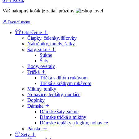
0
Košík
Váš nákupný košík je zatiaľ prázdny
Zavrieť menu
Oblečenie
Čiapky, čelenky, šiltovky
Nákrčníky, tunely, šatky
Šaty, sukne
Sukne
Šaty
Body, overaly
Tričká
Tričká s dlhým rukávom
Tričká s krátkym rukávom
Mikiny, tuniky
Nohavice, tepláky, pudláče
Doplnky
Dámske
Dámske šaty, sukne
Dámske tričká a mikiny
Dámske tepláky a legíny, nohavice
Pánske
Sety