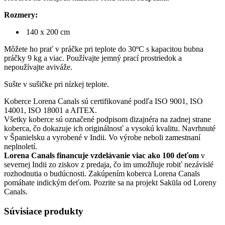
Rozmery:
140 x 200 cm
Môžete ho prať v práčke pri teplote do 30ºC s kapacitou bubna
práčky 9 kg a viac. Používajte jemný prací prostriedok a
nepoužívajte aviváže.
Sušte v sušičke pri nízkej teplote.
Koberce Lorena Canals sú certifikované podľa ISO 9001, ISO
14001, ISO 18001 a AITEX.
Všetky koberce sú označené podpisom dizajnéra na zadnej strane
koberca, čo dokazuje ich originálnosť a vysokú kvalitu. Navrhnuté
v Španielsku a vyrobené v Indii. Vo výrobe neboli zamestnaní
neplnoletí.
Lorena Canals financuje vzdelávanie viac ako 100 deťom
v
severnej Indii zo ziskov z predaja, čo im umožňuje robiť nezávislé
rozhodnutia o budúcnosti. Zakúpením koberca Lorena Canals
pomáhate indickým deťom. Pozrite sa na projekt Sakūla od Loreny
Canals.
Súvisiace produkty