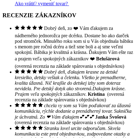
Ako vrátiť/ vymeniť tovar?
RECENZIE ZÁKAZNÍKOV
Dobrý deň, zo ❤️ Vám ďakujem za
nádherného jednorožca pre dcérku. Dostane ho ako darček
pod stromček. Minulého roku som si u Vás objednala bábiku
s menom pre ročnú dcéru a tiež sme boli a aj sme veľmi
spokojní. Bábika je kvalitná a krásna. Ďakujem Vám ešte raz
a prajem veľa spokojných zákaznikov ❤️
Belušárová
(overená recenzia na základe spárovania s objednávkou)
Dobrý deň, ďakujem krasne za detské
kresielko, detsky vešiak a čelenku. Všetko je prenadherne,
kvalita úžasná. Nič krajšie do detskej izby som doteraz
nevidela. Pre detský dotyk ako stvorená.Dakujem krásne.
Prajem veľa spokojných
zákazníkov.
Kristína
(overená
recenzia na základe spárovania s objednávkou)
chcela vy som sa Vám poďakovať za úžasnú
komunikáciu, rýchle dodanie a prenádherný tovar. Suknička
je úchvatná. Zo ❤ Vám ďakujem💕💕💕
Janka Švošová
(overená recenzia na základe spárovania s objednávkou)
Stranku lovel urcite odporučam. Skvela
komunikacia este pred objednavkou, zodpovedane otazky a