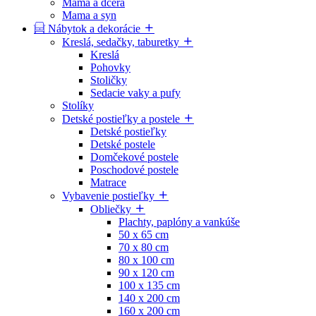
Mama a dcéra
Mama a syn
Nábytok a dekorácie
Kreslá, sedačky, taburetky
Kreslá
Pohovky
Stoličky
Sedacie vaky a pufy
Stolíky
Detské postieľky a postele
Detské postieľky
Detské postele
Domčekové postele
Poschodové postele
Matrace
Vybavenie postieľky
Obliečky
Plachty, paplóny a vankúše
50 x 65 cm
70 x 80 cm
80 x 100 cm
90 x 120 cm
100 x 135 cm
140 x 200 cm
160 x 200 cm