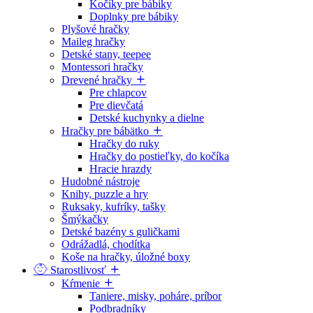
Kočíky pre bábiky
Doplnky pre bábiky
Plyšové hračky
Maileg hračky
Detské stany, teepee
Montessori hračky
Drevené hračky
Pre chlapcov
Pre dievčatá
Detské kuchynky a dielne
Hračky pre bábätko
Hračky do ruky
Hračky do postieľky, do kočíka
Hracie hrazdy
Hudobné nástroje
Knihy, puzzle a hry
Ruksaky, kufríky, tašky
Šmýkačky
Detské bazény s guličkami
Odrážadlá, chodítka
Koše na hračky, úložné boxy
Starostlivosť
Kŕmenie
Taniere, misky, poháre, príbor
Podbradníky