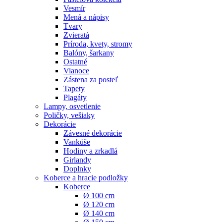
Vesmír
Mená a nápisy
Tvary
Zvieratá
Príroda, kvety, stromy
Balóny, šarkany
Ostatné
Vianoce
Zástena za posteľ
Tapety
Plagáty
Lampy, osvetlenie
Poličky, vešiaky
Dekorácie
Závesné dekorácie
Vankúše
Hodiny a zrkadlá
Girlandy
Doplnky
Koberce a hracie podložky
Koberce
Ø 100 cm
Ø 120 cm
Ø 140 cm