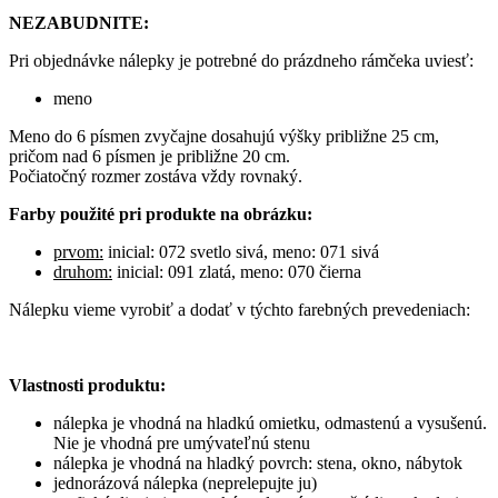
NEZABUDNITE:
Pri objednávke nálepky je potrebné do prázdneho rámčeka uviesť:
meno
Meno do 6 písmen zvyčajne dosahujú výšky približne 25 cm,
pričom nad 6 písmen je približne 20 cm.
Počiatočný rozmer zostáva vždy rovnaký.
Farby použité pri produkte na obrázku:
prvom:
inicial: 072 svetlo sivá, meno: 071 sivá
druhom:
inicial: 091 zlatá, meno: 070 čierna
Nálepku vieme vyrobiť a dodať v týchto farebných prevedeniach:
Vlastnosti produktu:
nálepka je vhodná na hladkú omietku, odmastenú a vysušenú.
Nie je vhodná pre umývateľnú stenu
nálepka je vhodná na hladký povrch: stena, okno, nábytok
jednorázová nálepka (neprelepujte ju)