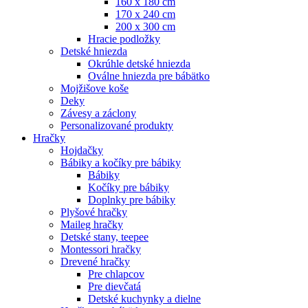
160 x 180 cm
170 x 240 cm
200 x 300 cm
Hracie podložky
Detské hniezda
Okrúhle detské hniezda
Oválne hniezda pre bábätko
Mojžišove koše
Deky
Závesy a záclony
Personalizované produkty
Hračky
Hojdačky
Bábiky a kočíky pre bábiky
Bábiky
Kočíky pre bábiky
Doplnky pre bábiky
Plyšové hračky
Maileg hračky
Detské stany, teepee
Montessori hračky
Drevené hračky
Pre chlapcov
Pre dievčatá
Detské kuchynky a dielne