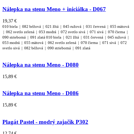
Nálepka na stenu Meno + iniciálka - D067
19,37 €
010 biela |
082 béžová |
021 žltá |
045 ružová |
031 červená |
055 mätová
|
062 svetlo zelená |
053 modrá |
072 svetlo sivá |
071 sivá |
070 čierna |
090 strieborná |
091 zlatá
010 biela |
021 žltá |
031 červená |
045 ružová |
053 modrá |
055 mätová |
062 svetlo zelená |
070 čierna |
071 sivá |
072
svetlo sivá |
082 béžová |
090 strieborná |
091 zlatá
Nálepka na stenu Meno - D080
15,89 €
Nálepka na stenu Meno - D086
15,89 €
Plagát Pastel - modrý zajačik P302
12,74 €