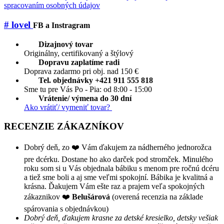
spracovaním osobných údajov
# lovel
FB a Instragram
Dizajnový tovar
Originálny, certifikovaný a štýlový
Dopravu zaplatíme radi
Doprava zadarmo pri obj. nad 150 €
Tel. objednávky +421 911 555 818
Sme tu pre Vás Po - Pia: od 8:00 - 15:00
Vrátenie/ výmena do 30 dní
Ako vrátiť/ vymeniť tovar?
RECENZIE ZÁKAZNÍKOV
Dobrý deň, zo ❤️ Vám ďakujem za nádherného jednorožca
pre dcérku. Dostane ho ako darček pod stromček. Minulého
roku som si u Vás objednala bábiku s menom pre ročnú dcéru
a tiež sme boli a aj sme veľmi spokojní. Bábika je kvalitná a
krásna. Ďakujem Vám ešte raz a prajem veľa spokojných
zákaznikov ❤️
Belušárová
(overená recenzia na základe
spárovania s objednávkou)
Dobrý deň, ďakujem krasne za detské kresielko, detsky vešiak