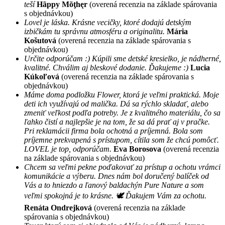
teší
Hãppy Mõţhęr
(overená recenzia na základe spárovania
s objednávkou)
Lovel je láska. Krásne vecičky, ktoré dodajú detským
izbičkám tu správnu atmosféru a originalitu.
Mária
Košutová
(overená recenzia na základe spárovania s
objednávkou)
Určite odporúčam :) Kúpili sme detské kresielko, je nádherné,
kvalitné. Chválim aj bleskové dodanie. Ďakujeme :)
Lucia
Kúkoľová
(overená recenzia na základe spárovania s
objednávkou)
Máme doma podložku Flower, ktorá je veľmi praktická. Moje
deti ich využívajú od malička. Dá sa rýchlo skladať, alebo
zmeniť veľkost podľa potreby. Je z kvalitného materiálu, čo sa
ľahko čistí a najlepšie je na tom, že sa dá prať aj v pračke.
Pri reklamácii firma bola ochotná a príjemná. Bola som
príjemne prekvapená s prístupom, cítila som že chcú pomôcť.
LOVEL je top, odporúčam.
Eva Borosova
(overená recenzia
na základe spárovania s objednávkou)
Chcem sa veľmi pekne poďakovať za prístup a ochotu vrámci
komunikácie a výberu. Dnes nám bol doručený balíček od
Vás a to hniezdo a ľanový baldachýn Pure Nature a som
veľmi spokojná je to krásne. 🕊 Ďakujem Vám za ochotu.
Renáta Ondrejková
(overená recenzia na základe
spárovania s objednávkou)