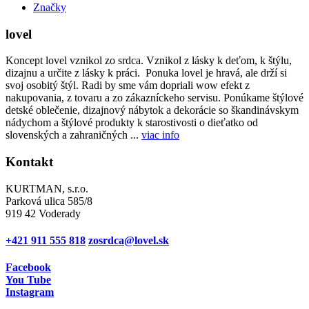
Značky
lovel
Koncept lovel vznikol zo srdca. Vznikol z lásky k deťom, k štýlu,
dizajnu a určite z lásky k práci. Ponuka lovel je hravá, ale drží si
svoj osobitý štýl. Radi by sme vám dopriali wow efekt z
nakupovania, z tovaru a zo zákazníckeho servisu. Ponúkame štýlové
detské oblečenie, dizajnový nábytok a dekorácie so škandinávskym
nádychom a štýlové produkty k starostivosti o dieťatko od
slovenských a zahraničných ...
viac info
Kontakt
KURTMAN, s.r.o.
Parková ulica 585/8
919 42 Voderady
+421 911 555 818
zosrdca@lovel.sk
Facebook
You Tube
Instagram