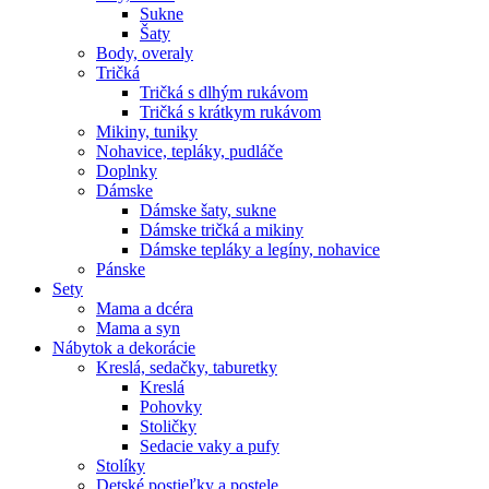
Sukne
Šaty
Body, overaly
Tričká
Tričká s dlhým rukávom
Tričká s krátkym rukávom
Mikiny, tuniky
Nohavice, tepláky, pudláče
Doplnky
Dámske
Dámske šaty, sukne
Dámske tričká a mikiny
Dámske tepláky a legíny, nohavice
Pánske
Sety
Mama a dcéra
Mama a syn
Nábytok a dekorácie
Kreslá, sedačky, taburetky
Kreslá
Pohovky
Stoličky
Sedacie vaky a pufy
Stolíky
Detské postieľky a postele