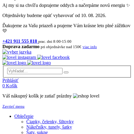
Aj my si na chvíľu doprajeme oddych a načerpáme novú energiu ✨
Objednávky budeme opäť vybavovať od 10. 08. 2026.
Ďakujeme za Vašu priazeň a prajeme Vám krásne leto plné zážitkov
💛
+421 911 555 818
prac. dni 8:00-15:00
Doprava zadarmo
pri objednávke nad 150€
viac info
Prihlásiť
0
Košík
Váš nákupný košík je zatiaľ prázdny
Zavrieť menu
Oblečenie
Čiapky, čelenky, šiltovky
Nákrčníky, tunely, šatky
Šaty, sukne