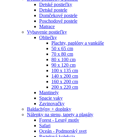
Detské postieľky
Detské postele
Domčekové postele
Poschodové postele
Matrace
Vybavenie postieľky
Obliečky
Plachty, paplóny a vankúše
50 x 65 cm
70 x 80 cm
80 x 100 cm
90 x 120 cm
100 x 135 cm
140 x 200 cm
160 x 200 cm
200 x 220 cm
Mantinely
Spacie vaky
Zavinovačky
Baldachýny + doplnky
Nálepky na stenu, tapety a plagáty
Forest - Lesný motív
Safari
Oceán - Podmorský svet
Pastelová kolekcia