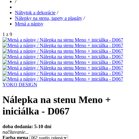
/
Nábytok a dekorácie
/
Nálepky na stenu, tapety a plagáty
/
Mená a nápisy
1 z 9
YOKO DESIGN
Nálepka na stenu Meno +
iniciálka - D067
doba dodania: 5-10 dní
načítavanie...
Farba mena