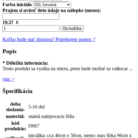
Farba iniciálu
Prajem si uviesť tieto údaje na nálepke (meno):
19,37
€
Do košíka
Koľko bude stať doprava?
Potrebujete pomoc ?
Popis
* Dôležitá informácia:
Tento produkt sa vyrába na mieru, preto bude možné za va&scar ...
viac >
Špecifikácia
doba
5-10 dní
dodania:
materiál:
matná nalepovacia fólia
kód
D067
produktu:
iniciálka: cca 46cm x 50cm, meno: max šírka 96cm x