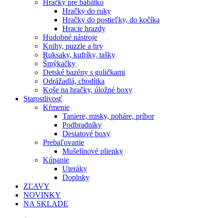
Hračky pre bábätko
Hračky do ruky
Hračky do postieľky, do kočíka
Hracie hrazdy
Hudobné nástroje
Knihy, puzzle a hry
Ruksaky, kufríky, tašky
Šmýkačky
Detské bazény s guličkami
Odrážadlá, chodítka
Koše na hračky, úložné boxy
Starostlivosť
Kŕmenie
Taniere, misky, poháre, príbor
Podbradníky
Desiatové boxy
Prebaľovanie
Mušelínové plienky
Kúpanie
Uteráky
Doplnky
ZĽAVY
NOVINKY
NA SKLADE