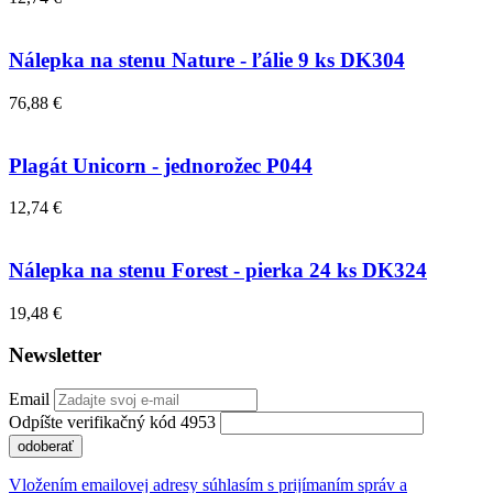
Nálepka na stenu Nature - ľálie 9 ks DK304
76,88 €
Plagát Unicorn - jednorožec P044
12,74 €
Nálepka na stenu Forest - pierka 24 ks DK324
19,48 €
Newsletter
Email
Odpíšte verifikačný kód 4953
odoberať
Vložením emailovej adresy súhlasím s prijímaním správ a