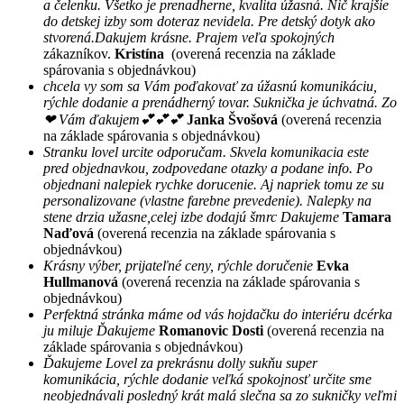
a čelenku. Všetko je prenadherne, kvalita úžasná. Nič krajšie
do detskej izby som doteraz nevidela. Pre detský dotyk ako
stvorená.Dakujem krásne. Prajem veľa spokojných
zákazníkov.
Kristína
(overená recenzia na základe
spárovania s objednávkou)
chcela vy som sa Vám poďakovať za úžasnú komunikáciu,
rýchle dodanie a prenádherný tovar. Suknička je úchvatná. Zo
❤ Vám ďakujem💕💕💕
Janka Švošová
(overená recenzia
na základe spárovania s objednávkou)
Stranku lovel urcite odporučam. Skvela komunikacia este
pred objednavkou, zodpovedane otazky a podane info. Po
objednani nalepiek rychke dorucenie. Aj napriek tomu ze su
personalizovane (vlastne farebne prevedenie). Nalepky na
stene drzia užasne,celej izbe dodajú šmrc Dakujeme
Tamara
Naďová
(overená recenzia na základe spárovania s
objednávkou)
Krásny výber, prijateľné ceny, rýchle doručenie
Evka
Hullmanová
(overená recenzia na základe spárovania s
objednávkou)
Perfektná stránka máme od vás hojdačku do interiéru dcérka
ju miluje Ďakujeme
Romanovic Dosti
(overená recenzia na
základe spárovania s objednávkou)
Ďakujeme Lovel za prekrásnu dolly sukňu super
komunikácia, rýchle dodanie veľká spokojnosť určite sme
neobjednávali posledný krát malá slečna sa zo sukničky veľmi