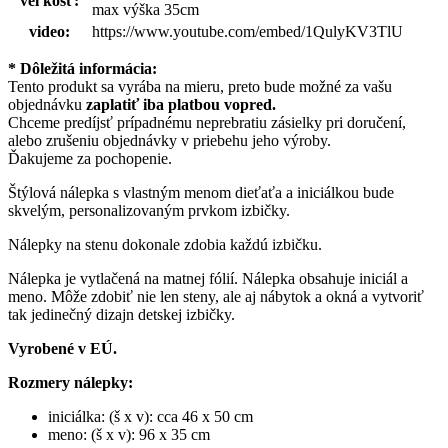
veľkosť:
max výška 35cm
video:
https://www.youtube.com/embed/1QulyKV3TlU
* Dôležitá informácia:
Tento produkt sa vyrába na mieru, preto bude možné za vašu
objednávku
zaplatiť iba platbou vopred.
Chceme predíjsť prípadnému neprebratiu zásielky pri doručení,
alebo zrušeniu objednávky v priebehu jeho výroby.
Ďakujeme za pochopenie.
Štýlová nálepka s vlastným menom dieťaťa a iniciálkou bude
skvelým, personalizovaným prvkom izbičky.
Nálepky na stenu dokonale zdobia každú izbičku.
Nálepka je vytlačená na matnej fólií. Nálepka obsahuje iniciál a
meno. Môže zdobiť nie len steny, ale aj nábytok a okná a vytvoriť
tak jedinečný dizajn detskej izbičky.
Vyrobené v EÚ.
Rozmery nálepky:
iniciálka: (š x v): cca 46 x 50 cm
meno: (š x v): 96 x 35 cm