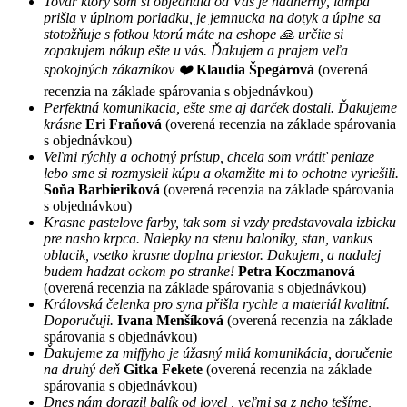
Tovar ktorý som si objednala od Vás je nádherný, lampa
prišla v úplnom poriadku, je jemnucka na dotyk a úplne sa
stotožňuje s fotkou ktorú máte na eshope 🙏 určite si
zopakujem nákup ešte u vás. Ďakujem a prajem veľa
spokojných zákazníkov ❤️
Klaudia Špegárová
(overená
recenzia na základe spárovania s objednávkou)
Perfektná komunikacia, ešte sme aj darček dostali. Ďakujeme
krásne
Eri Fraňová
(overená recenzia na základe spárovania
s objednávkou)
Veľmi rýchly a ochotný prístup, chcela som vrátiť peniaze
lebo sme si rozmysleli kúpu a okamžite mi to ochotne vyriešili.
Soňa Barbieriková
(overená recenzia na základe spárovania
s objednávkou)
Krasne pastelove farby, tak som si vzdy predstavovala izbicku
pre nasho krpca. Nalepky na stenu baloniky, stan, vankus
oblacik, vsetko krasne doplna priestor. Dakujem, a nadalej
budem hadzat ockom po stranke!
Petra Koczmanová
(overená recenzia na základe spárovania s objednávkou)
Královská čelenka pro syna přišla rychle a materiál kvalitní.
Doporučuji.
Ivana Menšíková
(overená recenzia na základe
spárovania s objednávkou)
Ďakujeme za miffyho je úžasný milá komunikácia, doručenie
na druhý deň
Gitka Fekete
(overená recenzia na základe
spárovania s objednávkou)
Dnes nám dorazil balík od lovel , veľmi sa z neho tešíme,