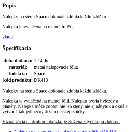
Popis
Nálepky na stenu Space dokonale zdobia každú izbičku.
Nálepka je vytlačená na matnej fóli&ia ...
viac >
Špecifikácia
doba dodania:
7-14 dní
materiál:
matná nalepovacia fólia
kolekcia:
Space
kód produktu:
DK413
Nálepky na stenu Space dokonale zdobia každú izbičku.
Nálepka je vytlačená na matnej fólií. Nálepku tvoria hviezdy a
planéty. Nálepka môže zdobiť nie len steny, ale aj nábytok a okná a
vytvoriť tak jedinečný dizajn detskej izbičky.
Vizualizácia na druhom obrázku je zložená z týchto produktov:
Nálepka na stenu Space - planéty a hviezdičky DK413