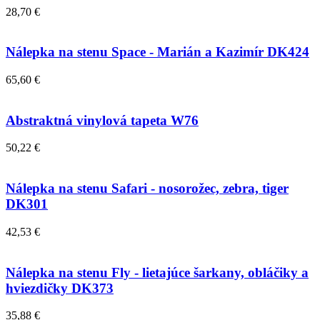
28,70 €
Nálepka na stenu Space - Marián a Kazimír DK424
65,60 €
Abstraktná vinylová tapeta W76
50,22 €
Nálepka na stenu Safari - nosorožec, zebra, tiger
DK301
42,53 €
Nálepka na stenu Fly - lietajúce šarkany, obláčiky a
hviezdičky DK373
35,88 €