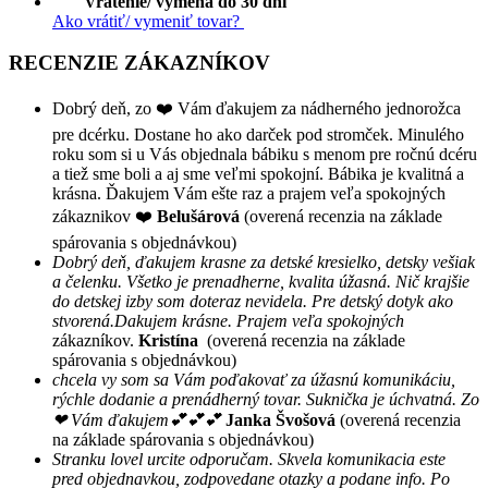
Vrátenie/ výmena do 30 dní
Ako vrátiť/ vymeniť tovar?
RECENZIE ZÁKAZNÍKOV
Dobrý deň, zo ❤️ Vám ďakujem za nádherného jednorožca
pre dcérku. Dostane ho ako darček pod stromček. Minulého
roku som si u Vás objednala bábiku s menom pre ročnú dcéru
a tiež sme boli a aj sme veľmi spokojní. Bábika je kvalitná a
krásna. Ďakujem Vám ešte raz a prajem veľa spokojných
zákaznikov ❤️
Belušárová
(overená recenzia na základe
spárovania s objednávkou)
Dobrý deň, ďakujem krasne za detské kresielko, detsky vešiak
a čelenku. Všetko je prenadherne, kvalita úžasná. Nič krajšie
do detskej izby som doteraz nevidela. Pre detský dotyk ako
stvorená.Dakujem krásne. Prajem veľa spokojných
zákazníkov.
Kristína
(overená recenzia na základe
spárovania s objednávkou)
chcela vy som sa Vám poďakovať za úžasnú komunikáciu,
rýchle dodanie a prenádherný tovar. Suknička je úchvatná. Zo
❤ Vám ďakujem💕💕💕
Janka Švošová
(overená recenzia
na základe spárovania s objednávkou)
Stranku lovel urcite odporučam. Skvela komunikacia este
pred objednavkou, zodpovedane otazky a podane info. Po