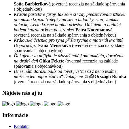
Soňa Barbieriková
(overená recenzia na základe spárovania
s objednávkou)
Krasne pastelove farby, tak som si vzdy predstavovala izbicku
pre nasho krpca. Nalepky na stenu baloniky, stan, vankus
oblacik, vsetko krasne doplna priestor. Dakujem, a nadalej
budem hadzat ockom po stranke!
Petra Koczmanová
(overená recenzia na základe spárovania s objednávkou)
Královská čelenka pro syna přišla rychle a materiál kvalitní.
Doporučuji.
Ivana Menšíková
(overená recenzia na základe
spárovania s objednávkou)
Ďakujeme za miffyho je úžasný milá komunikácia, doručenie
na druhý deň
Gitka Fekete
(overená recenzia na základe
spárovania s objednávkou)
Dnes nám dorazil balík od lovel , veľmi sa z neho tešíme,
môžeme len odporúčať !💕 Ďakujeme ☺️🤗
Országh Bianka
(overená recenzia na základe spárovania s objednávkou)
Nájdete nás aj tu
Informácie
Kontakt