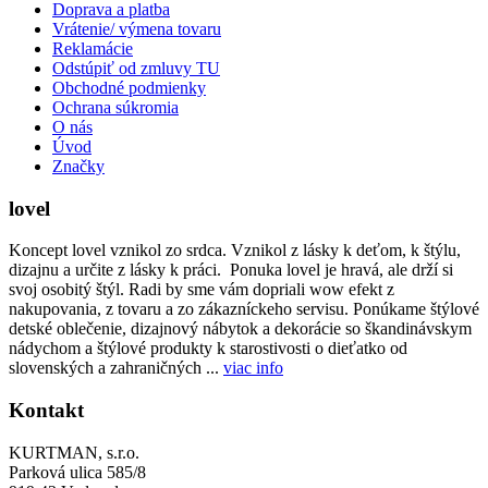
Doprava a platba
Vrátenie/ výmena tovaru
Reklamácie
Odstúpiť od zmluvy TU
Obchodné podmienky
Ochrana súkromia
O nás
Úvod
Značky
lovel
Koncept lovel vznikol zo srdca. Vznikol z lásky k deťom, k štýlu,
dizajnu a určite z lásky k práci. Ponuka lovel je hravá, ale drží si
svoj osobitý štýl. Radi by sme vám dopriali wow efekt z
nakupovania, z tovaru a zo zákazníckeho servisu. Ponúkame štýlové
detské oblečenie, dizajnový nábytok a dekorácie so škandinávskym
nádychom a štýlové produkty k starostivosti o dieťatko od
slovenských a zahraničných ...
viac info
Kontakt
KURTMAN, s.r.o.
Parková ulica 585/8