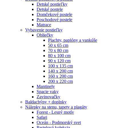
Detské postieľky
Detské postele
Domčekové postele
Poschodové postele
Matrace
Vybavenie postieľky
Obliečky
Plachty, paplóny a vankúše
50 x 65 cm
70 x 80 cm
80 x 100 cm
90 x 120 cm
100 x 135 cm
140 x 200 cm
160 x 200 cm
200 x 220 cm
Mantinely
Spacie vaky
Zavinovačky
Baldachýny + doplnky
Nálepky na stenu, tapety a plagáty
Forest - Lesný motív
Safari
Oceán - Podmorský svet
Pastelová kolekcia