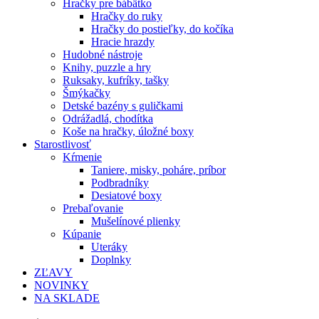
Hračky pre bábätko
Hračky do ruky
Hračky do postieľky, do kočíka
Hracie hrazdy
Hudobné nástroje
Knihy, puzzle a hry
Ruksaky, kufríky, tašky
Šmýkačky
Detské bazény s guličkami
Odrážadlá, chodítka
Koše na hračky, úložné boxy
Starostlivosť
Kŕmenie
Taniere, misky, poháre, príbor
Podbradníky
Desiatové boxy
Prebaľovanie
Mušelínové plienky
Kúpanie
Uteráky
Doplnky
ZĽAVY
NOVINKY
NA SKLADE