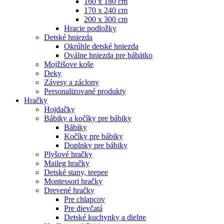
160 x 180 cm
170 x 240 cm
200 x 300 cm
Hracie podložky
Detské hniezda
Okrúhle detské hniezda
Oválne hniezda pre bábätko
Mojžišove koše
Deky
Závesy a záclony
Personalizované produkty
Hračky
Hojdačky
Bábiky a kočíky pre bábiky
Bábiky
Kočíky pre bábiky
Doplnky pre bábiky
Plyšové hračky
Maileg hračky
Detské stany, teepee
Montessori hračky
Drevené hračky
Pre chlapcov
Pre dievčatá
Detské kuchynky a dielne