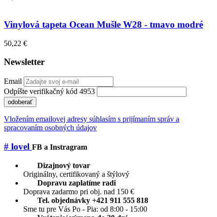
Vinylová tapeta Ocean Mušle W28 - tmavo modré
50,22 €
Newsletter
Email
Odpíšte verifikačný kód 4953
odoberať
Vložením emailovej adresy súhlasím s prijímaním správ a
spracovaním osobných údajov
# lovel
FB a Instragram
Dizajnový tovar
Originálny, certifikovaný a štýlový
Dopravu zaplatíme radi
Doprava zadarmo pri obj. nad 150 €
Tel. objednávky +421 911 555 818
Sme tu pre Vás Po - Pia: od 8:00 - 15:00