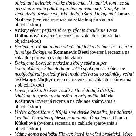
objednani nalepiek rychke dorucenie. Aj napriek tomu ze su
personalizovane (vlastne farebne prevedenie). Nalepky na
stene drzia užasne,celej izbe dodajú šmrc Dakujeme
Tamara
Naďová
(overená recenzia na základe spárovania s
objednávkou)
Krásny výber, prijateľné ceny, rýchle doručenie
Evka
Hullmanová
(overená recenzia na základe spárovania s
objednávkou)
Perfektná stránka máme od vás hojdačku do interiéru dcérka
ju miluje Ďakujeme
Romanovic Dosti
(overená recenzia na
základe spárovania s objednávkou)
Ďakujeme Lovel za prekrásnu dolly sukňu super
komunikácia, rýchle dodanie veľká spokojnosť určite sme
neobjednávali posledný krát malá slečna sa zo sukničky veľmi
teší
Hãppy Mõţhęr
(overená recenzia na základe spárovania
s objednávkou)
Lovel je láska. Krásne vecičky, ktoré dodajú detským
izbičkám tu správnu atmosféru a originalitu.
Mária
Košutová
(overená recenzia na základe spárovania s
objednávkou)
Určite odporúčam :) Kúpili sme detské kresielko, je nádherné,
kvalitné. Chválim aj bleskové dodanie. Ďakujeme :)
Lucia
Kúkoľová
(overená recenzia na základe spárovania s
objednávkou)
Máme doma podložku Flower, ktorá je veľmi praktická. Moje