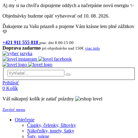
Aj my si na chvíľu doprajeme oddych a načerpáme novú energiu ✨
Objednávky budeme opäť vybavovať od 10. 08. 2026.
Ďakujeme za Vašu priazeň a prajeme Vám krásne leto plné zážitkov
💛
+421 911 555 818
prac. dni 8:00-15:00
Doprava zadarmo
pri objednávke nad 150€
viac info
Prihlásiť
0
Košík
Váš nákupný košík je zatiaľ prázdny
Zavrieť menu
Oblečenie
Čiapky, čelenky, šiltovky
Nákrčníky, tunely, šatky
Šaty, sukne