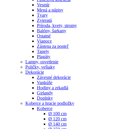
Vesmír
Mená a nápisy
Tvary
Zvieratá
Príroda, kvety, stromy
Balóny, šarkany
Ostatné
Vianoce
Zástena za posteľ
Tapety
Plagáty
Lampy, osvetlenie
Poličky, vešiaky
Dekorácie
Závesné dekorácie
Vankúše
Hodiny a zrkadlá
Girlandy
Doplnky
Koberce a hracie podložky
Koberce
Ø 100 cm
Ø 120 cm
Ø 140 cm