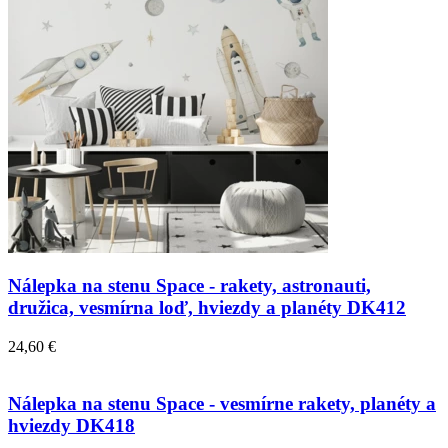
Nálepka na stenu Space - rakety, astronauti,
družica, vesmírna loď, hviezdy a planéty DK412
24,60 €
Nálepka na stenu Space - vesmírne rakety, planéty a
hviezdy DK418