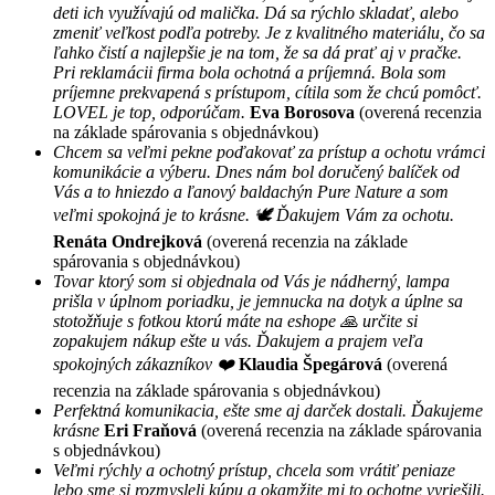
deti ich využívajú od malička. Dá sa rýchlo skladať, alebo
zmeniť veľkost podľa potreby. Je z kvalitného materiálu, čo sa
ľahko čistí a najlepšie je na tom, že sa dá prať aj v pračke.
Pri reklamácii firma bola ochotná a príjemná. Bola som
príjemne prekvapená s prístupom, cítila som že chcú pomôcť.
LOVEL je top, odporúčam.
Eva Borosova
(overená recenzia
na základe spárovania s objednávkou)
Chcem sa veľmi pekne poďakovať za prístup a ochotu vrámci
komunikácie a výberu. Dnes nám bol doručený balíček od
Vás a to hniezdo a ľanový baldachýn Pure Nature a som
veľmi spokojná je to krásne. 🕊 Ďakujem Vám za ochotu.
Renáta Ondrejková
(overená recenzia na základe
spárovania s objednávkou)
Tovar ktorý som si objednala od Vás je nádherný, lampa
prišla v úplnom poriadku, je jemnucka na dotyk a úplne sa
stotožňuje s fotkou ktorú máte na eshope 🙏 určite si
zopakujem nákup ešte u vás. Ďakujem a prajem veľa
spokojných zákazníkov ❤️
Klaudia Špegárová
(overená
recenzia na základe spárovania s objednávkou)
Perfektná komunikacia, ešte sme aj darček dostali. Ďakujeme
krásne
Eri Fraňová
(overená recenzia na základe spárovania
s objednávkou)
Veľmi rýchly a ochotný prístup, chcela som vrátiť peniaze
lebo sme si rozmysleli kúpu a okamžite mi to ochotne vyriešili.