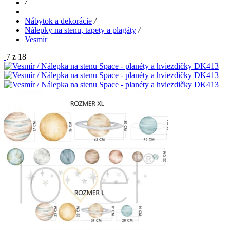
/
Nábytok a dekorácie
/
Nálepky na stenu, tapety a plagáty
/
Vesmír
7 z 18