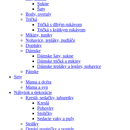
Sukne
Šaty
Body, overaly
Tričká
Tričká s dlhým rukávom
Tričká s krátkym rukávom
Mikiny, tuniky
Nohavice, tepláky, pudláče
Doplnky
Dámske
Dámske šaty, sukne
Dámske tričká a mikiny
Dámske tepláky a legíny, nohavice
Pánske
Sety
Mama a dcéra
Mama a syn
Nábytok a dekorácie
Kreslá, sedačky, taburetky
Kreslá
Pohovky
Stoličky
Sedacie vaky a pufy
Stolíky
Detské postieľky a postele