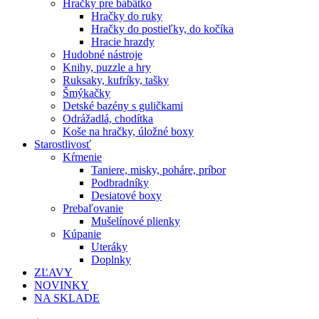
Hračky pre bábätko
Hračky do ruky
Hračky do postieľky, do kočíka
Hracie hrazdy
Hudobné nástroje
Knihy, puzzle a hry
Ruksaky, kufríky, tašky
Šmýkačky
Detské bazény s guličkami
Odrážadlá, chodítka
Koše na hračky, úložné boxy
Starostlivosť
Kŕmenie
Taniere, misky, poháre, príbor
Podbradníky
Desiatové boxy
Prebaľovanie
Mušelínové plienky
Kúpanie
Uteráky
Doplnky
ZĽAVY
NOVINKY
NA SKLADE