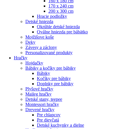
160 x 180 cm
170 x 240 cm
200 x 300 cm
Hracie podložky
Detské hniezda
Okrúhle detské hniezda
Oválne hniezda pre bábätko
Mojžišove koše
Deky
Závesy a záclony
Personalizované produkty
Hračky
Hojdačky
Bábiky a kočíky pre bábiky
Bábiky
Kočíky pre bábiky
Doplnky pre bábiky
Plyšové hračky
Maileg hračky
Detské stany, teepee
Montessori hračky
Drevené hračky
Pre chlapcov
Pre dievčatá
Detské kuchynky a dielne