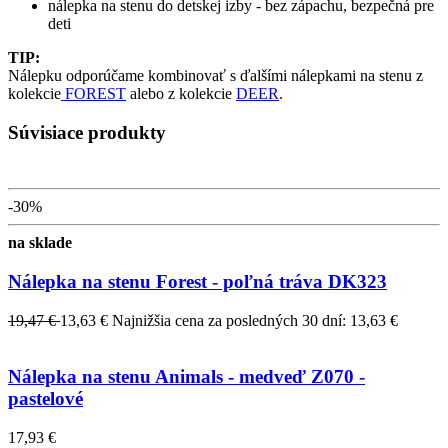
nálepka na stenu do detskej izby - bez zápachu, bezpečná pre
deti
TIP:
Nálepku odporúčame kombinovať s ďalšími nálepkami na stenu z
kolekcie
FOREST
alebo z kolekcie
DEER
.
Súvisiace produkty
-30%
na sklade
Nálepka na stenu Forest - poľná tráva DK323
19,47 €
13,63 €
Najnižšia cena za posledných 30 dní: 13,63 €
Nálepka na stenu Animals - medveď Z070 -
pastelové
17,93 €