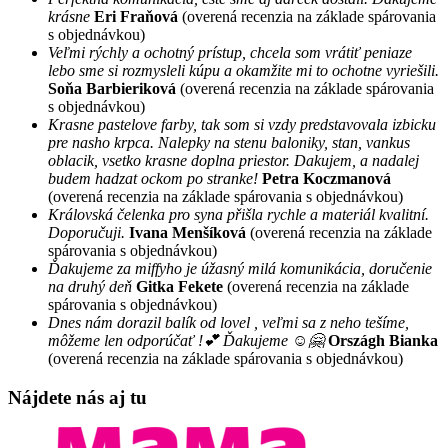
krásne
Eri Fraňová
(overená recenzia na základe spárovania
s objednávkou)
Veľmi rýchly a ochotný prístup, chcela som vrátiť peniaze
lebo sme si rozmysleli kúpu a okamžite mi to ochotne vyriešili.
Soňa Barbieriková
(overená recenzia na základe spárovania
s objednávkou)
Krasne pastelove farby, tak som si vzdy predstavovala izbicku
pre nasho krpca. Nalepky na stenu baloniky, stan, vankus
oblacik, vsetko krasne doplna priestor. Dakujem, a nadalej
budem hadzat ockom po stranke!
Petra Koczmanová
(overená recenzia na základe spárovania s objednávkou)
Královská čelenka pro syna přišla rychle a materiál kvalitní.
Doporučuji.
Ivana Menšíková
(overená recenzia na základe
spárovania s objednávkou)
Ďakujeme za miffyho je úžasný milá komunikácia, doručenie
na druhý deň
Gitka Fekete
(overená recenzia na základe
spárovania s objednávkou)
Dnes nám dorazil balík od lovel , veľmi sa z neho tešíme,
môžeme len odporúčať !💕 Ďakujeme ☺️🤗
Országh Bianka
(overená recenzia na základe spárovania s objednávkou)
Nájdete nás aj tu