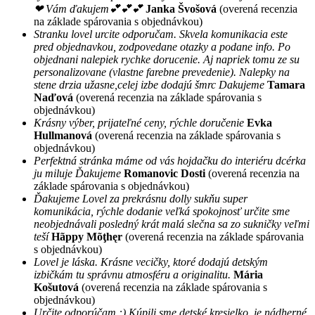
❤ Vám ďakujem💕💕💕
Janka Švošová
(overená recenzia
na základe spárovania s objednávkou)
Stranku lovel urcite odporučam. Skvela komunikacia este
pred objednavkou, zodpovedane otazky a podane info. Po
objednani nalepiek rychke dorucenie. Aj napriek tomu ze su
personalizovane (vlastne farebne prevedenie). Nalepky na
stene drzia užasne,celej izbe dodajú šmrc Dakujeme
Tamara
Naďová
(overená recenzia na základe spárovania s
objednávkou)
Krásny výber, prijateľné ceny, rýchle doručenie
Evka
Hullmanová
(overená recenzia na základe spárovania s
objednávkou)
Perfektná stránka máme od vás hojdačku do interiéru dcérka
ju miluje Ďakujeme
Romanovic Dosti
(overená recenzia na
základe spárovania s objednávkou)
Ďakujeme Lovel za prekrásnu dolly sukňu super
komunikácia, rýchle dodanie veľká spokojnosť určite sme
neobjednávali posledný krát malá slečna sa zo sukničky veľmi
teší
Hãppy Mõţhęr
(overená recenzia na základe spárovania
s objednávkou)
Lovel je láska. Krásne vecičky, ktoré dodajú detským
izbičkám tu správnu atmosféru a originalitu.
Mária
Košutová
(overená recenzia na základe spárovania s
objednávkou)
Určite odporúčam :) Kúpili sme detské kresielko, je nádherné,