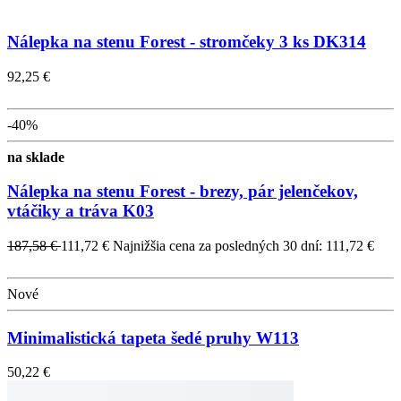
Nálepka na stenu Forest - stromčeky 3 ks DK314
92,25 €
-40%
na sklade
Nálepka na stenu Forest - brezy, pár jelenčekov,
vtáčiky a tráva K03
187,58 €
111,72 €
Najnižšia cena za posledných 30 dní: 111,72 €
Nové
Minimalistická tapeta šedé pruhy W113
50,22 €