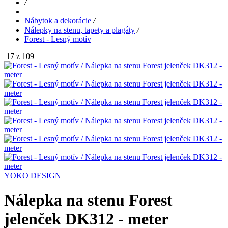
/
Nábytok a dekorácie
/
Nálepky na stenu, tapety a plagáty
/
Forest - Lesný motív
17 z 109
YOKO DESIGN
Nálepka na stenu Forest
jelenček DK312 - meter