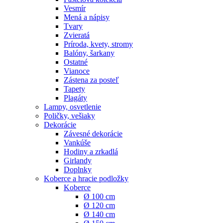
Vesmír
Mená a nápisy
Tvary
Zvieratá
Príroda, kvety, stromy
Balóny, šarkany
Ostatné
Vianoce
Zástena za posteľ
Tapety
Plagáty
Lampy, osvetlenie
Poličky, vešiaky
Dekorácie
Závesné dekorácie
Vankúše
Hodiny a zrkadlá
Girlandy
Doplnky
Koberce a hracie podložky
Koberce
Ø 100 cm
Ø 120 cm
Ø 140 cm