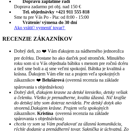
Dopravu zaplatíme radi
Doprava zadarmo pri obj. nad 150 €
Tel. objednávky +421 911 555 818
Sme tu pre Vás Po - Pia: od 8:00 - 15:00
Vrátenie/ výmena do 30 dní
Ako vrátiť/ vymeniť tovar?
RECENZIE ZÁKAZNÍKOV
Dobrý deň, zo ❤️ Vám ďakujem za nádherného jednorožca
pre dcérku. Dostane ho ako darček pod stromček. Minulého
roku som si u Vás objednala bábiku s menom pre ročnú dcéru
a tiež sme boli a aj sme veľmi spokojní. Bábika je kvalitná a
krásna. Ďakujem Vám ešte raz a prajem veľa spokojných
zákaznikov ❤️
Belušárová
(overená recenzia na základe
spárovania s objednávkou)
Dobrý deň, ďakujem krasne za detské kresielko, detsky vešiak
a čelenku. Všetko je prenadherne, kvalita úžasná. Nič krajšie
do detskej izby som doteraz nevidela. Pre detský dotyk ako
stvorená.Dakujem krásne. Prajem veľa spokojných
zákazníkov.
Kristína
(overená recenzia na základe
spárovania s objednávkou)
chcela vy som sa Vám poďakovať za úžasnú komunikáciu,
rýchle dodanie a prenádherný tovar. Suknička je úchvatná. Zo