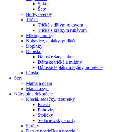
Sukne
Šaty
Body, overaly
Tričká
Tričká s dlhým rukávom
Tričká s krátkym rukávom
Mikiny, tuniky
Nohavice, tepláky, pudláče
Doplnky
Dámske
Dámske šaty, sukne
Dámske tričká a mikiny
Dámske tepláky a legíny, nohavice
Pánske
Sety
Mama a dcéra
Mama a syn
Nábytok a dekorácie
Kreslá, sedačky, taburetky
Kreslá
Pohovky
Stoličky
Sedacie vaky a pufy
Stolíky
Detské postieľky a postele