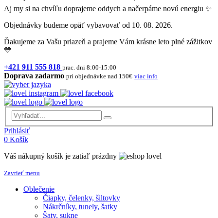
Aj my si na chvíľu doprajeme oddych a načerpáme novú energiu ✨
Objednávky budeme opäť vybavovať od 10. 08. 2026.
Ďakujeme za Vašu priazeň a prajeme Vám krásne leto plné zážitkov
💛
+421 911 555 818
prac. dni 8:00-15:00
Doprava zadarmo
pri objednávke nad 150€
viac info
Prihlásiť
0
Košík
Váš nákupný košík je zatiaľ prázdny
Zavrieť menu
Oblečenie
Čiapky, čelenky, šiltovky
Nákrčníky, tunely, šatky
Šaty, sukne