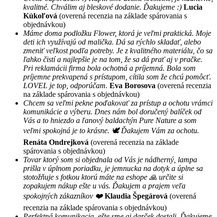
kvalitné. Chválim aj bleskové dodanie. Ďakujeme :)
Lucia
Kúkoľová
(overená recenzia na základe spárovania s
objednávkou)
Máme doma podložku Flower, ktorá je veľmi praktická. Moje
deti ich využívajú od malička. Dá sa rýchlo skladať, alebo
zmeniť veľkost podľa potreby. Je z kvalitného materiálu, čo sa
ľahko čistí a najlepšie je na tom, že sa dá prať aj v pračke.
Pri reklamácii firma bola ochotná a príjemná. Bola som
príjemne prekvapená s prístupom, cítila som že chcú pomôcť.
LOVEL je top, odporúčam.
Eva Borosova
(overená recenzia
na základe spárovania s objednávkou)
Chcem sa veľmi pekne poďakovať za prístup a ochotu vrámci
komunikácie a výberu. Dnes nám bol doručený balíček od
Vás a to hniezdo a ľanový baldachýn Pure Nature a som
veľmi spokojná je to krásne. 🕊 Ďakujem Vám za ochotu.
Renáta Ondrejková
(overená recenzia na základe
spárovania s objednávkou)
Tovar ktorý som si objednala od Vás je nádherný, lampa
prišla v úplnom poriadku, je jemnucka na dotyk a úplne sa
stotožňuje s fotkou ktorú máte na eshope 🙏 určite si
zopakujem nákup ešte u vás. Ďakujem a prajem veľa
spokojných zákazníkov ❤️
Klaudia Špegárová
(overená
recenzia na základe spárovania s objednávkou)
Perfektná komunikacia, ešte sme aj darček dostali. Ďakujeme