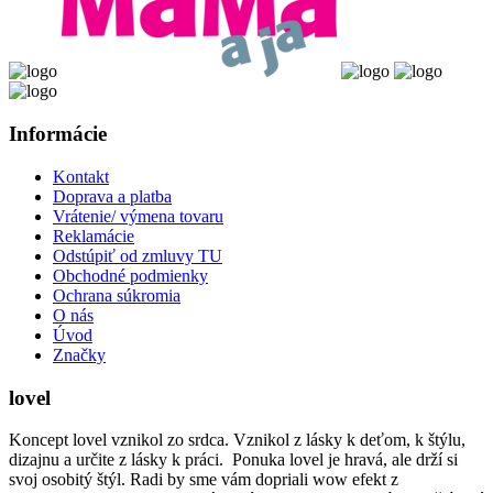
Informácie
Kontakt
Doprava a platba
Vrátenie/ výmena tovaru
Reklamácie
Odstúpiť od zmluvy TU
Obchodné podmienky
Ochrana súkromia
O nás
Úvod
Značky
lovel
Koncept lovel vznikol zo srdca. Vznikol z lásky k deťom, k štýlu,
dizajnu a určite z lásky k práci. Ponuka lovel je hravá, ale drží si
svoj osobitý štýl. Radi by sme vám dopriali wow efekt z