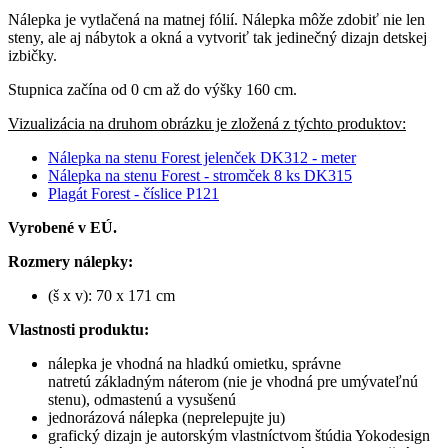
Nálepka je vytlačená na matnej fólií. Nálepka môže zdobiť nie len
steny, ale aj nábytok a okná a vytvoriť tak jedinečný dizajn detskej
izbičky.
Stupnica začína od 0 cm až do výšky 160 cm.
Vizualizácia na druhom obrázku je zložená z týchto produktov:
Nálepka na stenu Forest jelenček DK312 - meter
Nálepka na stenu Forest - stromček 8 ks DK315
Plagát Forest - číslice P121
Vyrobené v EÚ.
Rozmery nálepky:
(š x v): 70 x 171 cm
Vlastnosti produktu:
nálepka je vhodná na hladkú omietku, správne
natretú základným náterom (nie je vhodná pre umývateľnú
stenu), odmastenú a vysušenú
jednorázová nálepka (neprelepujte ju)
grafický dizajn je autorským vlastníctvom štúdia Yokodesign