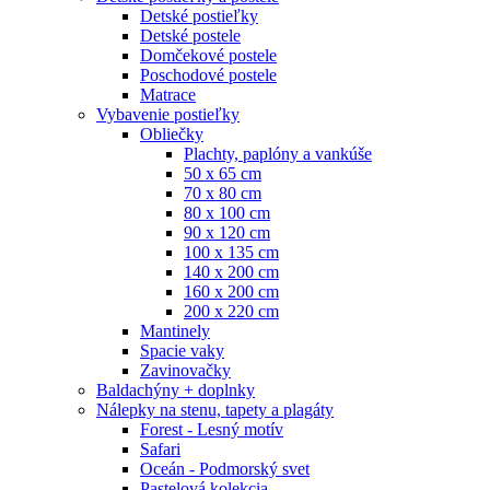
Detské postieľky
Detské postele
Domčekové postele
Poschodové postele
Matrace
Vybavenie postieľky
Obliečky
Plachty, paplóny a vankúše
50 x 65 cm
70 x 80 cm
80 x 100 cm
90 x 120 cm
100 x 135 cm
140 x 200 cm
160 x 200 cm
200 x 220 cm
Mantinely
Spacie vaky
Zavinovačky
Baldachýny + doplnky
Nálepky na stenu, tapety a plagáty
Forest - Lesný motív
Safari
Oceán - Podmorský svet
Pastelová kolekcia