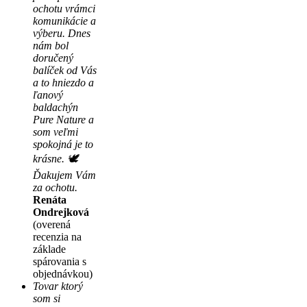
ochotu vrámci
komunikácie a
výberu. Dnes
nám bol
doručený
balíček od Vás
a to hniezdo a
ľanový
baldachýn
Pure Nature a
som veľmi
spokojná je to
krásne. 🕊
Ďakujem Vám
za ochotu.
Renáta
Ondrejková
(overená
recenzia na
základe
spárovania s
objednávkou)
Tovar ktorý
som si