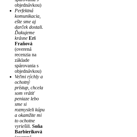
objednávkou)
Perfektná
komunikacia,
ešte sme aj
darček dostali.
Ďakujeme
krásne
Eri
Fraňová
(overená
recenzia na
základe
spárovania s
objednávkou)
Veľmi rýchly a
ochotný
prístup, chcela
som vrátiť
peniaze lebo
sme si
rozmysleli kúpu
a okamžite mi
to ochotne
vyriešili.
Soňa
Barbieriková