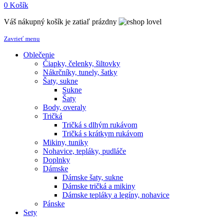
0
Košík
Váš nákupný košík je zatiaľ prázdny
Zavrieť menu
Oblečenie
Čiapky, čelenky, šiltovky
Nákrčníky, tunely, šatky
Šaty, sukne
Sukne
Šaty
Body, overaly
Tričká
Tričká s dlhým rukávom
Tričká s krátkym rukávom
Mikiny, tuniky
Nohavice, tepláky, pudláče
Doplnky
Dámske
Dámske šaty, sukne
Dámske tričká a mikiny
Dámske tepláky a legíny, nohavice
Pánske
Sety