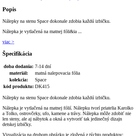
Popis
Nálepky na stenu Space dokonale zdobia každú izbičku.
Nálepka je vytlačená na matnej fóli&ia ...
viac >
Špecifikácia
doba dodania:
7-14 dní
materiál:
matná nalepovacia fólia
kolekcia:
Space
kód produktu:
DK415
Nálepky na stenu Space dokonale zdobia každú izbičku.
Nálepka je vytlačená na matnej fólií. Nálepku tvorí priatelia Karolko
a Tolko, ostrovčeky, ufo, kamene a trávy. Nálepka môže zdobiť nie
len steny, ale aj nábytok a okná a vytvoriť tak jedinečný dizajn
detskej izbičky.
Vizualizácia na druhom obrázku je zložená z týchto produktov: