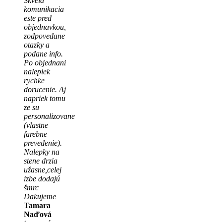
Skvela
komunikacia
este pred
objednavkou,
zodpovedane
otazky a
podane info.
Po objednani
nalepiek
rychke
dorucenie. Aj
napriek tomu
ze su
personalizovane
(vlastne
farebne
prevedenie).
Nalepky na
stene drzia
užasne,celej
izbe dodajú
šmrc
Dakujeme
Tamara
Naďová