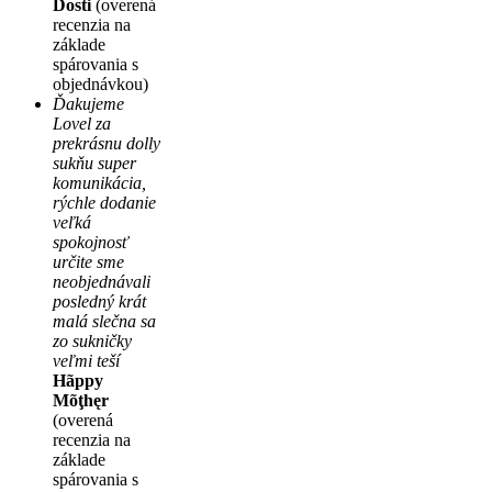
Dosti
(overená
recenzia na
základe
spárovania s
objednávkou)
Ďakujeme
Lovel za
prekrásnu dolly
sukňu super
komunikácia,
rýchle dodanie
veľká
spokojnosť
určite sme
neobjednávali
posledný krát
malá slečna sa
zo sukničky
veľmi teší
Hãppy
Mõţhęr
(overená
recenzia na
základe
spárovania s