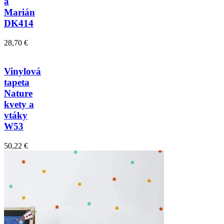
a
Marián
DK414
28,70 €
Vinylová
tapeta
Nature
kvety a
vtáky
W53
50,22 €