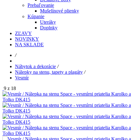
Prebaľovanie
Mušelínové plienky
Kúpanie
Uteráky
Doplnky
ZĽAVY
NOVINKY
NA SKLADE
/
Nábytok a dekorácie
/
Nálepky na stenu, tapety a plagáty
/
Vesmír
9 z 18