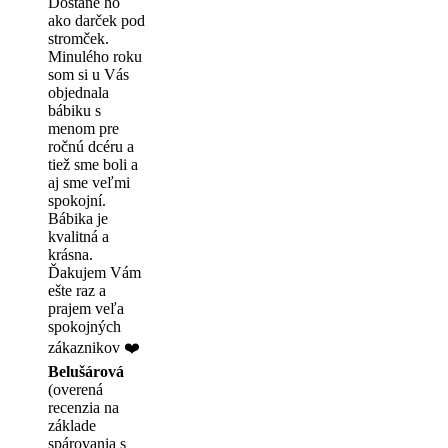
Dostane ho
ako darček pod
stromček.
Minulého roku
som si u Vás
objednala
bábiku s
menom pre
ročnú dcéru a
tiež sme boli a
aj sme veľmi
spokojní.
Bábika je
kvalitná a
krásna.
Ďakujem Vám
ešte raz a
prajem veľa
spokojných
zákaznikov ❤️
Belušárová
(overená
recenzia na
základe
spárovania s