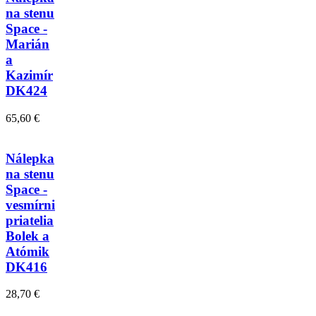
na stenu
Space -
Marián
a
Kazimír
DK424
65,60 €
Nálepka
na stenu
Space -
vesmírni
priatelia
Bolek a
Atómik
DK416
28,70 €