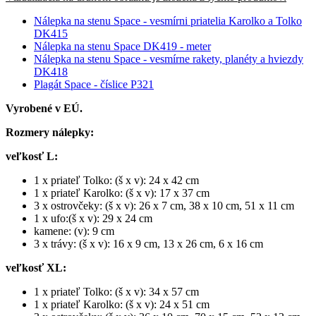
Nálepka na stenu Space - vesmírni priatelia Karolko a Tolko
DK415
Nálepka na stenu Space DK419 - meter
Nálepka na stenu Space - vesmírne rakety, planéty a hviezdy
DK418
Plagát Space - číslice P321
Vyrobené v EÚ.
Rozmery nálepky:
veľkosť L:
1 x priateľ Tolko: (š x v): 24 x 42 cm
1 x priateľ Karolko: (š x v): 17 x 37 cm
3 x ostrovčeky: (š x v): 26 x 7 cm, 38 x 10 cm, 51 x 11 cm
1 x ufo:(š x v): 29 x 24 cm
kamene: (v): 9 cm
3 x trávy: (š x v): 16 x 9 cm, 13 x 26 cm, 6 x 16 cm
veľkosť XL:
1 x priateľ Tolko: (š x v): 34 x 57 cm
1 x priateľ Karolko: (š x v): 24 x 51 cm