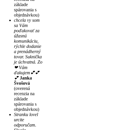
základe
spárovania s
objednávkou)
chcela vy som
sa Vám
poďakovať za
úžasnú
komunikáciu,
rýchle dodanie
a prenádherný
tovar. Suknička
je úchvatná. Zo
❤ Vám
ďakujem💕💕
💕
Janka
Švošová
(overená
recenzia na
základe
spárovania s
objednávkou)
Stranku lovel
urcite
odporučam.