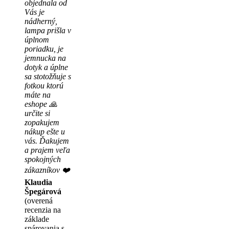
objednala od
Vás je
nádherný,
lampa prišla v
úplnom
poriadku, je
jemnucka na
dotyk a úplne
sa stotožňuje s
fotkou ktorú
máte na
eshope 🙏
určite si
zopakujem
nákup ešte u
vás. Ďakujem
a prajem veľa
spokojných
zákazníkov ❤️
Klaudia
Špegárová
(overená
recenzia na
základe
spárovania s