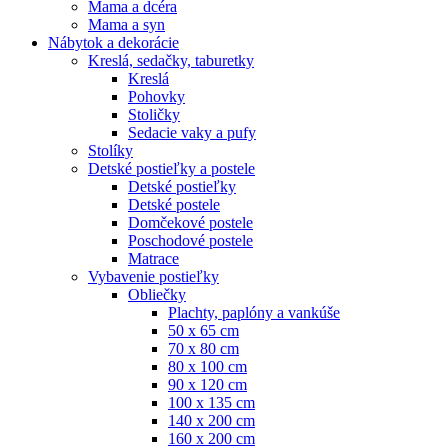
Mama a dcéra
Mama a syn
Nábytok a dekorácie
Kreslá, sedačky, taburetky
Kreslá
Pohovky
Stoličky
Sedacie vaky a pufy
Stolíky
Detské postieľky a postele
Detské postieľky
Detské postele
Domčekové postele
Poschodové postele
Matrace
Vybavenie postieľky
Obliečky
Plachty, paplóny a vankúše
50 x 65 cm
70 x 80 cm
80 x 100 cm
90 x 120 cm
100 x 135 cm
140 x 200 cm
160 x 200 cm