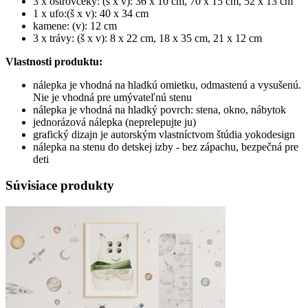
3 x ostrovčeky: (š x v): 36 x 10 cm, 70 x 15 cm, 52 x 13 cm
1 x ufo:(š x v): 40 x 34 cm
kamene: (v): 12 cm
3 x trávy: (š x v): 8 x 22 cm, 18 x 35 cm, 21 x 12 cm
Vlastnosti produktu:
nálepka je vhodná na hladkú omietku, odmastenú a vysušenú.
Nie je vhodná pre umývateľnú stenu
nálepka je vhodná na hladký povrch: stena, okno, nábytok
jednorázová nálepka (neprelepujte ju)
grafický dizajn je autorským vlastníctvom štúdia yokodesign
nálepka na stenu do detskej izby - bez zápachu, bezpečná pre
deti
Súvisiace produkty