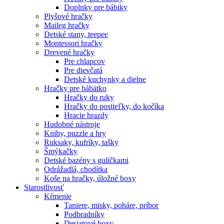
Doplnky pre bábiky
Plyšové hračky
Maileg hračky
Detské stany, teepee
Montessori hračky
Drevené hračky
Pre chlapcov
Pre dievčatá
Detské kuchynky a dielne
Hračky pre bábätko
Hračky do ruky
Hračky do postieľky, do kočíka
Hracie hrazdy
Hudobné nástroje
Knihy, puzzle a hry
Ruksaky, kufríky, tašky
Šmýkačky
Detské bazény s guličkami
Odrážadlá, chodítka
Koše na hračky, úložné boxy
Starostlivosť
Kŕmenie
Taniere, misky, poháre, príbor
Podbradníky
Desiatové boxy