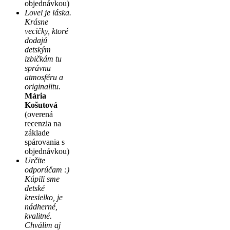
objednávkou)
Lovel je láska.
Krásne
vecičky, ktoré
dodajú
detským
izbičkám tu
správnu
atmosféru a
originalitu.
Mária
Košutová
(overená
recenzia na
základe
spárovania s
objednávkou)
Určite
odporúčam :)
Kúpili sme
detské
kresielko, je
nádherné,
kvalitné.
Chválim aj