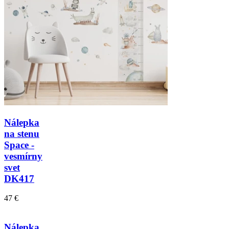
Nálepka
na stenu
Space -
vesmírny
svet
DK417
47 €
Nálepka