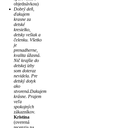
objednávkou)
Dobrý deň,
ďakujem
krasne za
detské
kresielko,
detsky vešiak a
čelenku. Všetko
je
prenadherne,
kvalita úžasná.
Nič krajšie do
detskej izby
som doteraz
nevidela. Pre
detský dotyk
ako
stvorená.Dakujem
krásne. Prajem
veľa
spokojných
zákazníkov.
Kristína
(overená
recenzia na