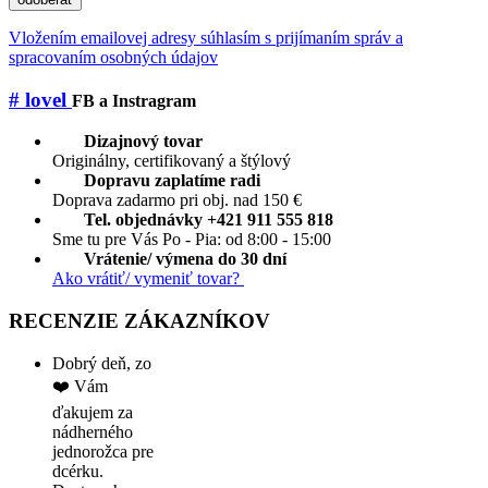
Vložením emailovej adresy súhlasím s prijímaním správ a
spracovaním osobných údajov
# lovel
FB a Instragram
Dizajnový tovar
Originálny, certifikovaný a štýlový
Dopravu zaplatíme radi
Doprava zadarmo pri obj. nad 150 €
Tel. objednávky +421 911 555 818
Sme tu pre Vás Po - Pia: od 8:00 - 15:00
Vrátenie/ výmena do 30 dní
Ako vrátiť/ vymeniť tovar?
RECENZIE ZÁKAZNÍKOV
Dobrý deň, zo
❤️ Vám
ďakujem za
nádherného
jednorožca pre
dcérku.