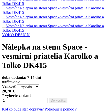
YOKO DESIGN
Nálepka na stenu Space -
vesmírni priatelia Karolko a
Tolko DK415
doba dodania: 7-14 dní
načítavanie...
Veľkosť
28,70
€
* vyberte variant
Do košíka
Koľko bude stať doprava?
Potrebujete pomoc ?