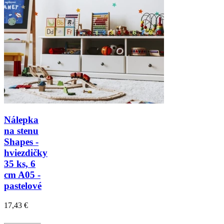
Nálepka
na stenu
Shapes -
hviezdičky
35 ks, 6
cm A05 -
pastelové
17,43 €