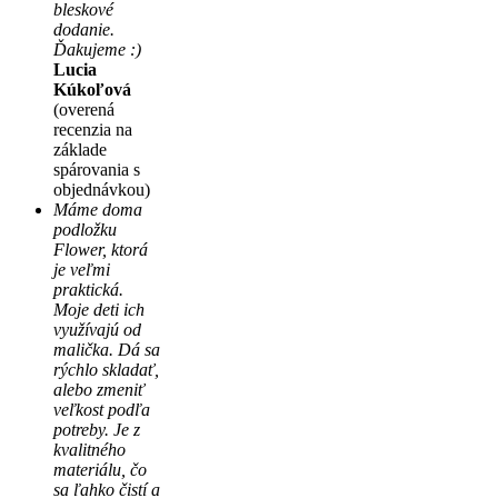
bleskové
dodanie.
Ďakujeme :)
Lucia
Kúkoľová
(overená
recenzia na
základe
spárovania s
objednávkou)
Máme doma
podložku
Flower, ktorá
je veľmi
praktická.
Moje deti ich
využívajú od
malička. Dá sa
rýchlo skladať,
alebo zmeniť
veľkost podľa
potreby. Je z
kvalitného
materiálu, čo
sa ľahko čistí a