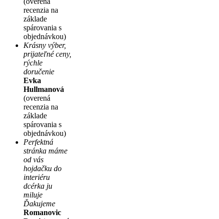
(overená
recenzia na
základe
spárovania s
objednávkou)
Krásny výber,
prijateľné ceny,
rýchle
doručenie
Evka
Hullmanová
(overená
recenzia na
základe
spárovania s
objednávkou)
Perfektná
stránka máme
od vás
hojdačku do
interiéru
dcérka ju
miluje
Ďakujeme
Romanovic