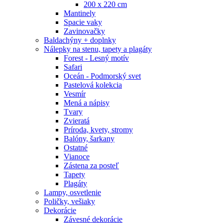
200 x 220 cm
Mantinely
Spacie vaky
Zavinovačky
Baldachýny + doplnky
Nálepky na stenu, tapety a plagáty
Forest - Lesný motív
Safari
Oceán - Podmorský svet
Pastelová kolekcia
Vesmír
Mená a nápisy
Tvary
Zvieratá
Príroda, kvety, stromy
Balóny, šarkany
Ostatné
Vianoce
Zástena za posteľ
Tapety
Plagáty
Lampy, osvetlenie
Poličky, vešiaky
Dekorácie
Závesné dekorácie