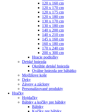
120 x 160 cm
120 x 170 cm
120 x 175 cm
120 x 180 cm
130 x 170 cm
130 x 180 cm
140 x 200 cm
140 x 210 cm
145 x 160 cm
160 x 180 cm
170 x 240 cm
200 x 300 cm
Hracie podložky
Detské hniezda
Okrúhle detské hniezda
Oválne hniezda pre bábätko
Mojžišove koše
Deky
Závesy a záclony
Personalizované produkty
Hračky
Hojdačky
Bábiky a kočíky pre bábiky
Bábiky
Kočíky pre bábiky