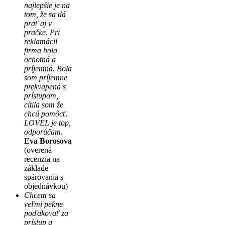
najlepšie je na
tom, že sa dá
prať aj v
pračke. Pri
reklamácii
firma bola
ochotná a
príjemná. Bola
som príjemne
prekvapená s
prístupom,
cítila som že
chcú pomôcť.
LOVEL je top,
odporúčam.
Eva Borosova
(overená
recenzia na
základe
spárovania s
objednávkou)
Chcem sa
veľmi pekne
poďakovať za
prístup a