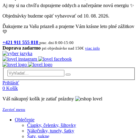
Aj my si na chvíľu doprajeme oddych a načerpáme novú energiu ✨
Objednávky budeme opäť vybavovať od 10. 08. 2026.
Ďakujeme za Vašu priazeň a prajeme Vám krásne leto plné zážitkov
💛
+421 911 555 818
prac. dni 8:00-15:00
Doprava zadarmo
pri objednávke nad 150€
viac info
Prihlásiť
0
Košík
Váš nákupný košík je zatiaľ prázdny
Zavrieť menu
Oblečenie
Čiapky, čelenky, šiltovky
Nákrčníky, tunely, šatky
Šaty, sukne