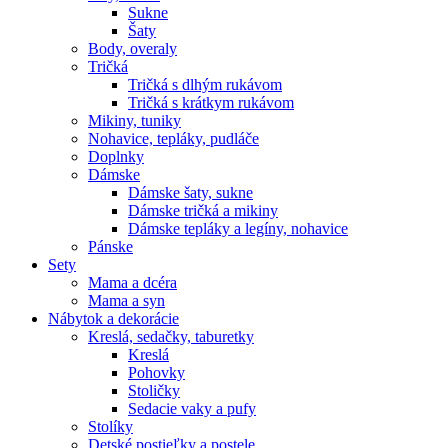
Sukne
Šaty
Body, overaly
Tričká
Tričká s dlhým rukávom
Tričká s krátkym rukávom
Mikiny, tuniky
Nohavice, tepláky, pudláče
Doplnky
Dámske
Dámske šaty, sukne
Dámske tričká a mikiny
Dámske tepláky a legíny, nohavice
Pánske
Sety
Mama a dcéra
Mama a syn
Nábytok a dekorácie
Kreslá, sedačky, taburetky
Kreslá
Pohovky
Stoličky
Sedacie vaky a pufy
Stolíky
Detské postieľky a postele