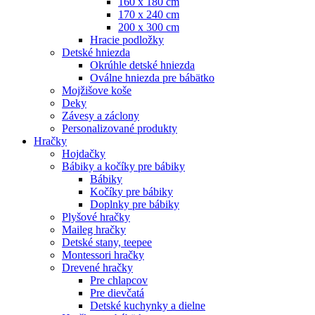
160 x 180 cm
170 x 240 cm
200 x 300 cm
Hracie podložky
Detské hniezda
Okrúhle detské hniezda
Oválne hniezda pre bábätko
Mojžišove koše
Deky
Závesy a záclony
Personalizované produkty
Hračky
Hojdačky
Bábiky a kočíky pre bábiky
Bábiky
Kočíky pre bábiky
Doplnky pre bábiky
Plyšové hračky
Maileg hračky
Detské stany, teepee
Montessori hračky
Drevené hračky
Pre chlapcov
Pre dievčatá
Detské kuchynky a dielne