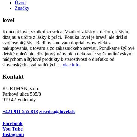
Úvod
Značky
lovel
Koncept lovel vznikol zo srdca. Vznikol z lásky k deťom, k štýlu,
dizajnu a určite z lásky k práci. Ponuka lovel je hravá, ale drží si
svoj osobitý štýl. Radi by sme vám dopriali wow efekt z
nakupovania, z tovaru a zo zákazníckeho servisu. Ponúkame štýlové
detské oblečenie, dizajnový nábytok a dekorácie so škandinávskym
nádychom a štýlové produkty k starostivosti o dieťatko od
slovenských a zahraničných ...
viac info
Kontakt
KURTMAN, s.r.o.
Parková ulica 585/8
919 42 Voderady
+421 911 555 818
zosrdca@lovel.sk
Facebook
You Tube
Instagram