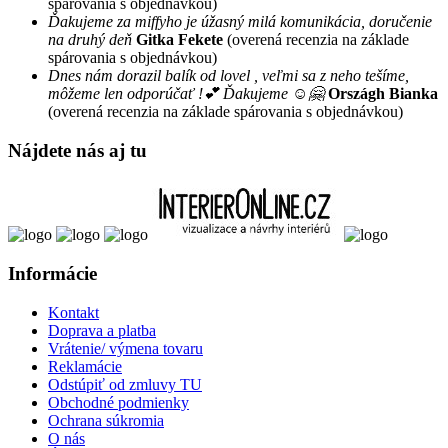
spárovania s objednávkou)
Ďakujeme za miffyho je úžasný milá komunikácia, doručenie
na druhý deň
Gitka Fekete
(overená recenzia na základe
spárovania s objednávkou)
Dnes nám dorazil balík od lovel , veľmi sa z neho tešíme,
môžeme len odporúčať !💕 Ďakujeme ☺️🤗
Országh Bianka
(overená recenzia na základe spárovania s objednávkou)
Nájdete nás aj tu
Informácie
Kontakt
Doprava a platba
Vrátenie/ výmena tovaru
Reklamácie
Odstúpiť od zmluvy TU
Obchodné podmienky
Ochrana súkromia
O nás