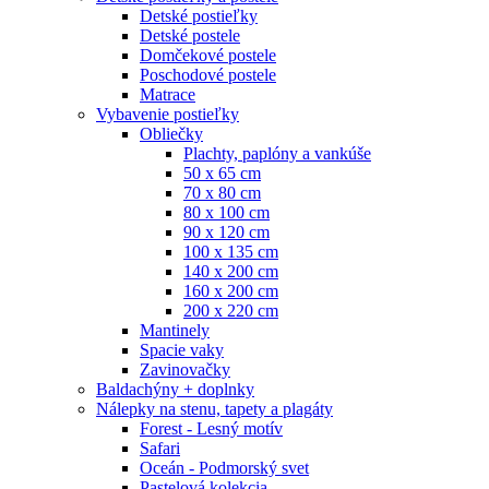
Detské postieľky
Detské postele
Domčekové postele
Poschodové postele
Matrace
Vybavenie postieľky
Obliečky
Plachty, paplóny a vankúše
50 x 65 cm
70 x 80 cm
80 x 100 cm
90 x 120 cm
100 x 135 cm
140 x 200 cm
160 x 200 cm
200 x 220 cm
Mantinely
Spacie vaky
Zavinovačky
Baldachýny + doplnky
Nálepky na stenu, tapety a plagáty
Forest - Lesný motív
Safari
Oceán - Podmorský svet
Pastelová kolekcia