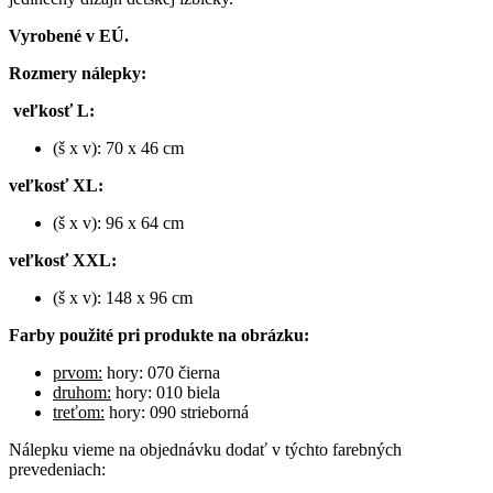
Vyrobené v EÚ.
Rozmery nálepky:
veľkosť L:
(š x v): 70 x 46 cm
veľkosť XL:
(š x v): 96 x 64 cm
veľkosť XXL:
(š x v): 148 x 96 cm
Farby použité pri produkte na obrázku:
prvom:
hory: 070 čierna
druhom:
hory: 010 biela
treťom:
hory: 090 strieborná
Nálepku vieme na objednávku dodať v týchto farebných
prevedeniach: