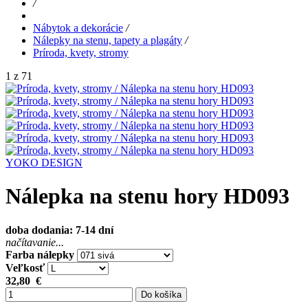
/
Nábytok a dekorácie
/
Nálepky na stenu, tapety a plagáty
/
Príroda, kvety, stromy
1 z 71
YOKO DESIGN
Nálepka na stenu hory HD093
doba dodania: 7-14 dní
načítavanie...
Farba nálepky
Veľkosť
32,80
€
Do košíka