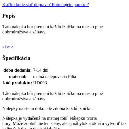
Koľko bude stať doprava?
Potrebujete pomoc ?
Popis
Táto nálepka hôr premení každú izbičku na miesto plné
dobrodružstva a zábavy.
...
viac >
Špecifikácia
doba dodania:
7-14 dní
materiál:
matná nalepovacia fólia
kód produktu:
HD093
Táto nálepka hôr premení každú izbičku na miesto plné
dobrodružstva a zábavy.
Nálepky na stenu dokonale zdobia každú izbičku.
Nálepka je vytlačená na matnej fólií. Nálepku tvoria
hory. Môže zdobiť nie len steny, ale aj nábytok a okná a vytvoriť tak
jedinečný dizajn detskej izbičky.