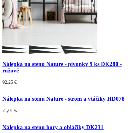
Nálepka na stenu Nature - pivonky 9 ks DK280 -
ružové
92,25 €
Nálepka na stenu Nature - strom a vtáčiky HD078
21,01 €
Nálepka na stenu hory a obláčiky DK231