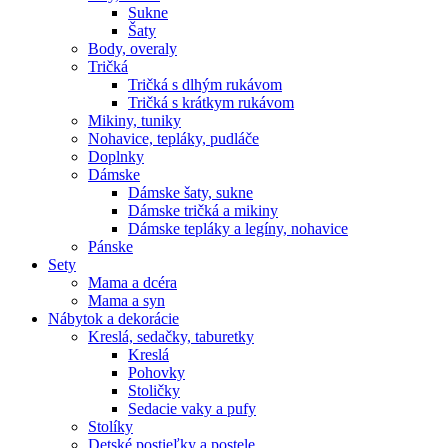
Sukne
Šaty
Body, overaly
Tričká
Tričká s dlhým rukávom
Tričká s krátkym rukávom
Mikiny, tuniky
Nohavice, tepláky, pudláče
Doplnky
Dámske
Dámske šaty, sukne
Dámske tričká a mikiny
Dámske tepláky a legíny, nohavice
Pánske
Sety
Mama a dcéra
Mama a syn
Nábytok a dekorácie
Kreslá, sedačky, taburetky
Kreslá
Pohovky
Stoličky
Sedacie vaky a pufy
Stolíky
Detské postieľky a postele