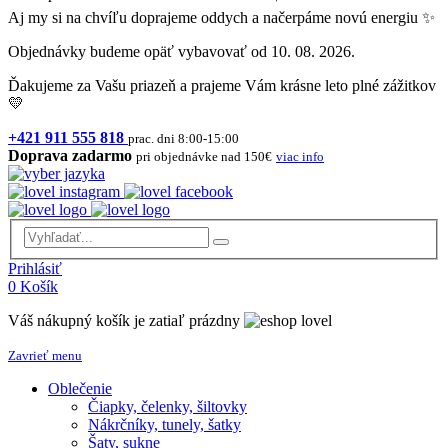
Aj my si na chvíľu doprajeme oddych a načerpáme novú energiu ✨
Objednávky budeme opäť vybavovať od 10. 08. 2026.
Ďakujeme za Vašu priazeň a prajeme Vám krásne leto plné zážitkov
💛
+421 911 555 818
prac. dni 8:00-15:00
Doprava zadarmo
pri objednávke nad 150€
viac info
Prihlásiť
0
Košík
Váš nákupný košík je zatiaľ prázdny
Zavrieť menu
Oblečenie
Čiapky, čelenky, šiltovky
Nákrčníky, tunely, šatky
Šaty, sukne