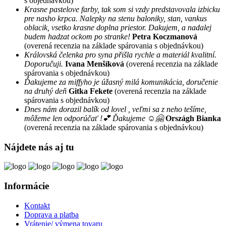
s objednávkou)
Krasne pastelove farby, tak som si vzdy predstavovala izbicku
pre nasho krpca. Nalepky na stenu baloniky, stan, vankus
oblacik, vsetko krasne doplna priestor. Dakujem, a nadalej
budem hadzat ockom po stranke!
Petra Koczmanová
(overená recenzia na základe spárovania s objednávkou)
Královská čelenka pro syna přišla rychle a materiál kvalitní.
Doporučuji.
Ivana Menšíková
(overená recenzia na základe
spárovania s objednávkou)
Ďakujeme za miffyho je úžasný milá komunikácia, doručenie
na druhý deň
Gitka Fekete
(overená recenzia na základe
spárovania s objednávkou)
Dnes nám dorazil balík od lovel , veľmi sa z neho tešíme,
môžeme len odporúčať !💕 Ďakujeme ☺️🤗
Országh Bianka
(overená recenzia na základe spárovania s objednávkou)
Nájdete nás aj tu
Informácie
Kontakt
Doprava a platba
Vrátenie/ výmena tovaru