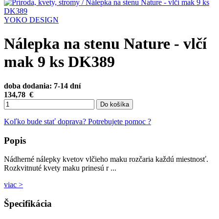
YOKO DESIGN
Nálepka na stenu Nature - vlčí
mak 9 ks DK389
doba dodania: 7-14 dní
134,78
€
Do košíka
Koľko bude stať doprava?
Potrebujete pomoc ?
Popis
Nádherné nálepky kvetov vlčieho maku rozčaria každú miestnosť.
Rozkvitnuté kvety maku prinesú r ...
viac >
Špecifikácia