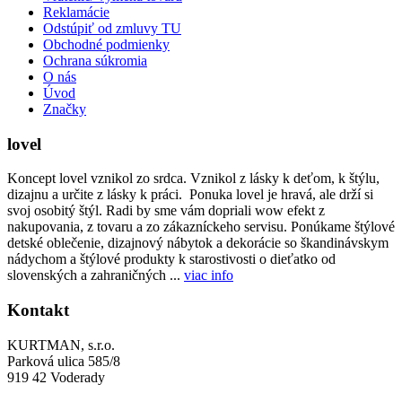
Reklamácie
Odstúpiť od zmluvy TU
Obchodné podmienky
Ochrana súkromia
O nás
Úvod
Značky
lovel
Koncept lovel vznikol zo srdca. Vznikol z lásky k deťom, k štýlu,
dizajnu a určite z lásky k práci. Ponuka lovel je hravá, ale drží si
svoj osobitý štýl. Radi by sme vám dopriali wow efekt z
nakupovania, z tovaru a zo zákazníckeho servisu. Ponúkame štýlové
detské oblečenie, dizajnový nábytok a dekorácie so škandinávskym
nádychom a štýlové produkty k starostivosti o dieťatko od
slovenských a zahraničných ...
viac info
Kontakt
KURTMAN, s.r.o.
Parková ulica 585/8
919 42 Voderady