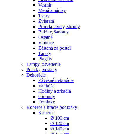
Vesmír
Mená a nápisy
Tvary
Zvieratá
Príroda, kvety, stromy
Balóny, šarkany
Ostatné
Vianoce
Zástena za posteľ
Tapety
Plagáty
Lampy, osvetlenie
Poličky, vešiaky
Dekorácie
Závesné dekorácie
Vankúše
Hodiny a zrkadlá
Girlandy
Doplnky
Koberce a hracie podložky
Koberce
Ø 100 cm
Ø 120 cm
Ø 140 cm