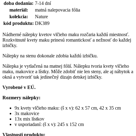
doba dodania:
7-14 dní
materiál:
matná nalepovacia fólia
kolekcia:
Nature
kód produktu:
DK389
Nádherné nálepky kvetov vlčieho maku rozčaria každú miestnosť.
Rozkvitnuté kvety maku prinesú romantickosť a nežnosť do každej
izbičky.
Nálepky na stenu dokonale zdobia každú izbičku.
Nálepka je vytlačená na matnej fólií. Nálepku tvoria kvety vlčieho
maku, makovice a lístky. Môže zdobiť nie len steny, ale aj nábytok a
okná a vytvoriť tak jedinečný dizajn detskej izbičky.
Vyrobené v EÚ.
Rozmery nálepky:
9x kvety vlčieho maku: (š x v): 62 x 57 cm, 42 x 35 cm
3x makovice
13x mix lístkov
v usporiadaní: (š x v): 245 x 152 cm
Vlastnosti produktu: