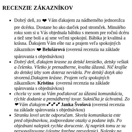
RECENZIE ZÁKAZNÍKOV
Dobrý deň, zo ❤️ Vám ďakujem za nádherného jednorožca
pre dcérku. Dostane ho ako darček pod stromček. Minulého
roku som si u Vás objednala bábiku s menom pre ročnú dcéru
a tiež sme boli a aj sme veľmi spokojní. Bábika je kvalitná a
krásna. Ďakujem Vám ešte raz a prajem veľa spokojných
zákaznikov ❤️
Belušárová
(overená recenzia na základe
spárovania s objednávkou)
Dobrý deň, ďakujem krasne za detské kresielko, detsky vešiak
a čelenku. Všetko je prenadherne, kvalita úžasná. Nič krajšie
do detskej izby som doteraz nevidela. Pre detský dotyk ako
stvorená.Dakujem krásne. Prajem veľa spokojných
zákazníkov.
Kristína
(overená recenzia na základe
spárovania s objednávkou)
chcela vy som sa Vám poďakovať za úžasnú komunikáciu,
rýchle dodanie a prenádherný tovar. Suknička je úchvatná. Zo
❤ Vám ďakujem💕💕💕
Janka Švošová
(overená recenzia
na základe spárovania s objednávkou)
Stranku lovel urcite odporučam. Skvela komunikacia este
pred objednavkou, zodpovedane otazky a podane info. Po
objednani nalepiek rychke dorucenie. Aj napriek tomu ze su
personalizovane (vlastne farebne prevedenie). Nalepky na