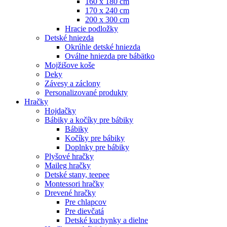
160 x 180 cm
170 x 240 cm
200 x 300 cm
Hracie podložky
Detské hniezda
Okrúhle detské hniezda
Oválne hniezda pre bábätko
Mojžišove koše
Deky
Závesy a záclony
Personalizované produkty
Hračky
Hojdačky
Bábiky a kočíky pre bábiky
Bábiky
Kočíky pre bábiky
Doplnky pre bábiky
Plyšové hračky
Maileg hračky
Detské stany, teepee
Montessori hračky
Drevené hračky
Pre chlapcov
Pre dievčatá
Detské kuchynky a dielne