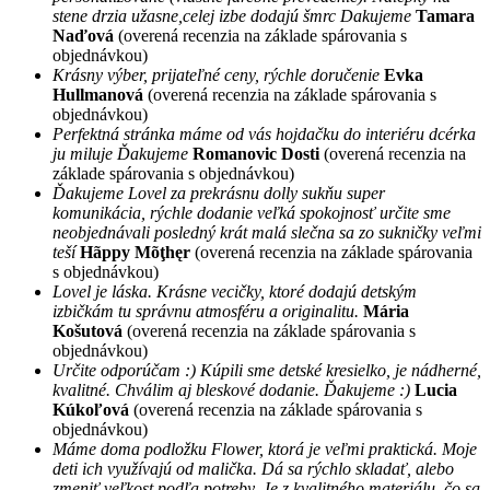
stene drzia užasne,celej izbe dodajú šmrc Dakujeme
Tamara
Naďová
(overená recenzia na základe spárovania s
objednávkou)
Krásny výber, prijateľné ceny, rýchle doručenie
Evka
Hullmanová
(overená recenzia na základe spárovania s
objednávkou)
Perfektná stránka máme od vás hojdačku do interiéru dcérka
ju miluje Ďakujeme
Romanovic Dosti
(overená recenzia na
základe spárovania s objednávkou)
Ďakujeme Lovel za prekrásnu dolly sukňu super
komunikácia, rýchle dodanie veľká spokojnosť určite sme
neobjednávali posledný krát malá slečna sa zo sukničky veľmi
teší
Hãppy Mõţhęr
(overená recenzia na základe spárovania
s objednávkou)
Lovel je láska. Krásne vecičky, ktoré dodajú detským
izbičkám tu správnu atmosféru a originalitu.
Mária
Košutová
(overená recenzia na základe spárovania s
objednávkou)
Určite odporúčam :) Kúpili sme detské kresielko, je nádherné,
kvalitné. Chválim aj bleskové dodanie. Ďakujeme :)
Lucia
Kúkoľová
(overená recenzia na základe spárovania s
objednávkou)
Máme doma podložku Flower, ktorá je veľmi praktická. Moje
deti ich využívajú od malička. Dá sa rýchlo skladať, alebo
zmeniť veľkost podľa potreby. Je z kvalitného materiálu, čo sa