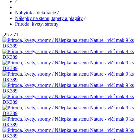
/
Nábytok a dekorácie
/
Nálepky na stenu, tapety a plagáty
/
Príroda, kvety, stromy
25 z 71