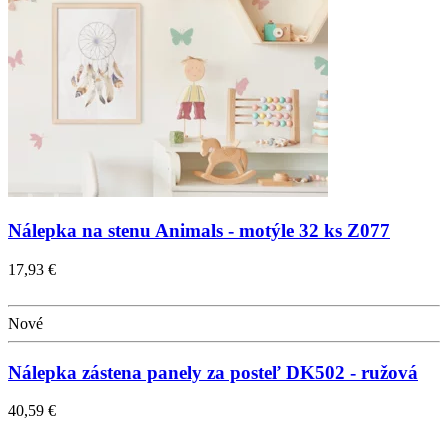
Nálepka na stenu Animals - motýle 32 ks Z077
17,93 €
Nové
Nálepka zástena panely za posteľ DK502 - ružová
40,59 €