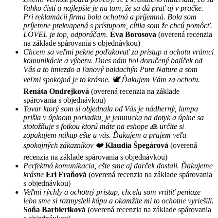
ľahko čistí a najlepšie je na tom, že sa dá prať aj v pračke.
Pri reklamácii firma bola ochotná a príjemná. Bola som
príjemne prekvapená s prístupom, cítila som že chcú pomôcť.
LOVEL je top, odporúčam.
Eva Borosova
(overená recenzia
na základe spárovania s objednávkou)
Chcem sa veľmi pekne poďakovať za prístup a ochotu vrámci
komunikácie a výberu. Dnes nám bol doručený balíček od
Vás a to hniezdo a ľanový baldachýn Pure Nature a som
veľmi spokojná je to krásne. 🕊 Ďakujem Vám za ochotu.
Renáta Ondrejková
(overená recenzia na základe
spárovania s objednávkou)
Tovar ktorý som si objednala od Vás je nádherný, lampa
prišla v úplnom poriadku, je jemnucka na dotyk a úplne sa
stotožňuje s fotkou ktorú máte na eshope 🙏 určite si
zopakujem nákup ešte u vás. Ďakujem a prajem veľa
spokojných zákazníkov ❤️
Klaudia Špegárová
(overená
recenzia na základe spárovania s objednávkou)
Perfektná komunikacia, ešte sme aj darček dostali. Ďakujeme
krásne
Eri Fraňová
(overená recenzia na základe spárovania
s objednávkou)
Veľmi rýchly a ochotný prístup, chcela som vrátiť peniaze
lebo sme si rozmysleli kúpu a okamžite mi to ochotne vyriešili.
Soňa Barbieriková
(overená recenzia na základe spárovania