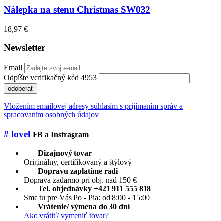
Nálepka na stenu Christmas SW032
18,97 €
Newsletter
Email
Odpíšte verifikačný kód 4953
odoberať
Vložením emailovej adresy súhlasím s prijímaním správ a
spracovaním osobných údajov
# lovel
FB a Instragram
Dizajnový tovar
Originálny, certifikovaný a štýlový
Dopravu zaplatíme radi
Doprava zadarmo pri obj. nad 150 €
Tel. objednávky +421 911 555 818
Sme tu pre Vás Po - Pia: od 8:00 - 15:00
Vrátenie/ výmena do 30 dní
Ako vrátiť/ vymeniť tovar?