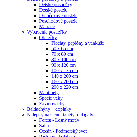
Detské postieľky
Detské postele
Domčekové postele
Poschodové postele
Matrace
Vybavenie postieľky
Obliečky
Plachty, paplóny a vankúše
50 x 65 cm
70 x 80 cm
80 x 100 cm
90 x 120 cm
100 x 135 cm
140 x 200 cm
160 x 200 cm
200 x 220 cm
Mantinely
Spacie vaky
Zavinovačky
Baldachýny + doplnky
Nálepky na stenu, tapety a plagáty
Forest - Lesný motív
Safari
Oceán - Podmorský svet
Pastelová kolekcia