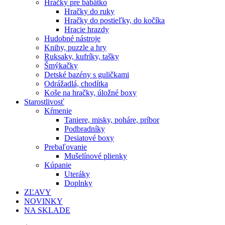
Hračky pre bábätko
Hračky do ruky
Hračky do postieľky, do kočíka
Hracie hrazdy
Hudobné nástroje
Knihy, puzzle a hry
Ruksaky, kufríky, tašky
Šmýkačky
Detské bazény s guličkami
Odrážadlá, chodítka
Koše na hračky, úložné boxy
Starostlivosť
Kŕmenie
Taniere, misky, poháre, príbor
Podbradníky
Desiatové boxy
Prebaľovanie
Mušelínové plienky
Kúpanie
Uteráky
Doplnky
ZĽAVY
NOVINKY
NA SKLADE