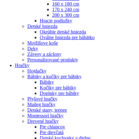
160 x 180 cm
170 x 240 cm
200 x 300 cm
Hracie podložky
Detské hniezda
Okrúhle detské hniezda
Oválne hniezda pre bábätko
Mojžišove koše
Deky
Závesy a záclony
Personalizované produkty
Hračky
Hojdačky
Bábiky a kočíky pre bábiky
Bábiky
Kočíky pre bábiky
Doplnky pre bábiky
Plyšové hračky
Maileg hračky
Detské stany, teepee
Montessori hračky
Drevené hračky
Pre chlapcov
Pre dievčatá
Detské kuchynky a dielne