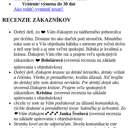
Vrátenie/ výmena do 30 dní
Ako vrátiť/ vymeniť tovar?
RECENZIE ZÁKAZNÍKOV
Dobrý deň, zo ❤️ Vám ďakujem za nádherného jednorožca
pre dcérku. Dostane ho ako darček pod stromček. Minulého
roku som si u Vás objednala bábiku s menom pre ročnú dcéru
a tiež sme boli a aj sme veľmi spokojní. Bábika je kvalitná a
krásna. Ďakujem Vám ešte raz a prajem veľa spokojných
zákaznikov ❤️
Belušárová
(overená recenzia na základe
spárovania s objednávkou)
Dobrý deň, ďakujem krasne za detské kresielko, detsky vešiak
a čelenku. Všetko je prenadherne, kvalita úžasná. Nič krajšie
do detskej izby som doteraz nevidela. Pre detský dotyk ako
stvorená.Dakujem krásne. Prajem veľa spokojných
zákazníkov.
Kristína
(overená recenzia na základe
spárovania s objednávkou)
chcela vy som sa Vám poďakovať za úžasnú komunikáciu,
rýchle dodanie a prenádherný tovar. Suknička je úchvatná. Zo
❤ Vám ďakujem💕💕💕
Janka Švošová
(overená recenzia
na základe spárovania s objednávkou)
Stranku lovel urcite odporučam. Skvela komunikacia este