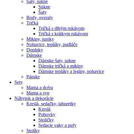
Šaty, sukne
Sukne
Šaty
Body, overaly
Tričká
Tričká s dlhým rukávom
Tričká s krátkym rukávom
Mikiny, tuniky
Nohavice, tepláky, pudláče
Doplnky
Dámske
Dámske šaty, sukne
Dámske tričká a mikiny
Dámske tepláky a legíny, nohavice
Pánske
Sety
Mama a dcéra
Mama a syn
Nábytok a dekorácie
Kreslá, sedačky, taburetky
Kreslá
Pohovky
Stoličky
Sedacie vaky a pufy
Stolíky