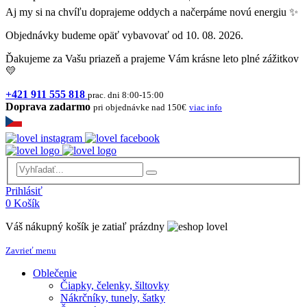
Aj my si na chvíľu doprajeme oddych a načerpáme novú energiu ✨
Objednávky budeme opäť vybavovať od 10. 08. 2026.
Ďakujeme za Vašu priazeň a prajeme Vám krásne leto plné zážitkov
💛
+421 911 555 818
prac. dni 8:00-15:00
Doprava zadarmo
pri objednávke nad 150€
viac info
Prihlásiť
0
Košík
Váš nákupný košík je zatiaľ prázdny
Zavrieť menu
Oblečenie
Čiapky, čelenky, šiltovky
Nákrčníky, tunely, šatky