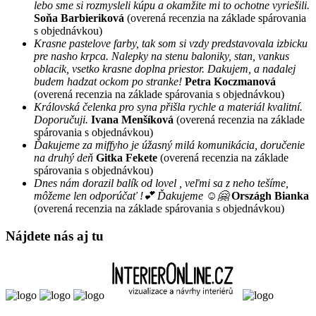
lebo sme si rozmysleli kúpu a okamžite mi to ochotne vyriešili.
Soňa Barbieriková
(overená recenzia na základe spárovania
s objednávkou)
Krasne pastelove farby, tak som si vzdy predstavovala izbicku
pre nasho krpca. Nalepky na stenu baloniky, stan, vankus
oblacik, vsetko krasne doplna priestor. Dakujem, a nadalej
budem hadzat ockom po stranke!
Petra Koczmanová
(overená recenzia na základe spárovania s objednávkou)
Královská čelenka pro syna přišla rychle a materiál kvalitní.
Doporučuji.
Ivana Menšíková
(overená recenzia na základe
spárovania s objednávkou)
Ďakujeme za miffyho je úžasný milá komunikácia, doručenie
na druhý deň
Gitka Fekete
(overená recenzia na základe
spárovania s objednávkou)
Dnes nám dorazil balík od lovel , veľmi sa z neho tešíme,
môžeme len odporúčať !💕 Ďakujeme ☺️🤗
Országh Bianka
(overená recenzia na základe spárovania s objednávkou)
Nájdete nás aj tu