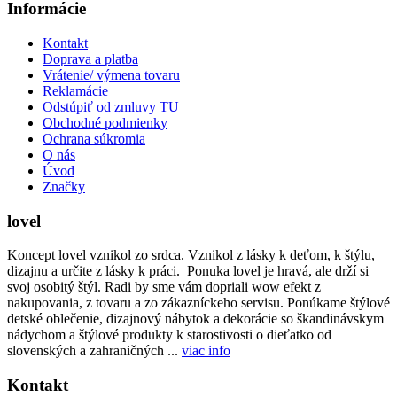
Informácie
Kontakt
Doprava a platba
Vrátenie/ výmena tovaru
Reklamácie
Odstúpiť od zmluvy TU
Obchodné podmienky
Ochrana súkromia
O nás
Úvod
Značky
lovel
Koncept lovel vznikol zo srdca. Vznikol z lásky k deťom, k štýlu,
dizajnu a určite z lásky k práci. Ponuka lovel je hravá, ale drží si
svoj osobitý štýl. Radi by sme vám dopriali wow efekt z
nakupovania, z tovaru a zo zákazníckeho servisu. Ponúkame štýlové
detské oblečenie, dizajnový nábytok a dekorácie so škandinávskym
nádychom a štýlové produkty k starostivosti o dieťatko od
slovenských a zahraničných ...
viac info
Kontakt