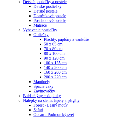
Detské postieľky a postele
Detské postieľky
Detské postele
Domčekové postele
Poschodové postele
Matrace
Vybavenie postieľky
Obliečky
Plachty, paplóny a vankúše
50 x 65 cm
70 x 80 cm
80 x 100 cm
90 x 120 cm
100 x 135 cm
140 x 200 cm
160 x 200 cm
200 x 220 cm
Mantinely
Spacie vaky
Zavinovačky
Baldachýny + doplnky
Nálepky na stenu, tapety a plagáty
Forest - Lesný motív
Safari
Oceán - Podmorský svet