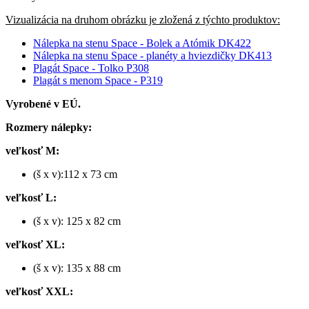
Vizualizácia na druhom obrázku je zložená z týchto produktov:
Nálepka na stenu Space - Bolek a Atómik DK422
Nálepka na stenu Space - planéty a hviezdičky DK413
Plagát Space - Tolko P308
Plagát s menom Space - P319
Vyrobené v EÚ.
Rozmery nálepky:
veľkosť M:
(š x v):112 x 73 cm
veľkosť L:
(š x v): 125 x 82 cm
veľkosť XL:
(š x v): 135 x 88 cm
veľkosť XXL: