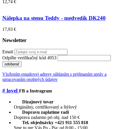
12,74 €
Nálepka na stenu Teddy - medvedík DK240
17,93 €
Newsletter
Email
Odpíšte verifikačný kód 4953
odoberať
Vložením emailovej adresy súhlasím s prijímaním správ a
spracovaním osobných údajov
# lovel
FB a Instragram
Dizajnový tovar
Originálny, certifikovaný a štýlový
Dopravu zaplatíme radi
Doprava zadarmo pri obj. nad 150 €
Tel. objednávky +421 911 555 818
Sme tu pre Vás Po - Pia: od 8:00 - 15:00