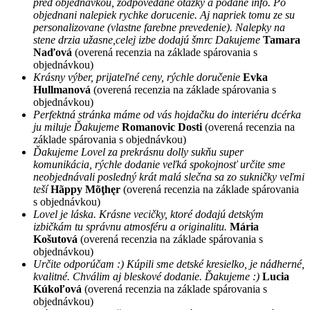
pred objednavkou, zodpovedane otazky a podane info. Po
objednani nalepiek rychke dorucenie. Aj napriek tomu ze su
personalizovane (vlastne farebne prevedenie). Nalepky na
stene drzia užasne,celej izbe dodajú šmrc Dakujeme
Tamara
Naďová
(overená recenzia na základe spárovania s
objednávkou)
Krásny výber, prijateľné ceny, rýchle doručenie
Evka
Hullmanová
(overená recenzia na základe spárovania s
objednávkou)
Perfektná stránka máme od vás hojdačku do interiéru dcérka
ju miluje Ďakujeme
Romanovic Dosti
(overená recenzia na
základe spárovania s objednávkou)
Ďakujeme Lovel za prekrásnu dolly sukňu super
komunikácia, rýchle dodanie veľká spokojnosť určite sme
neobjednávali posledný krát malá slečna sa zo sukničky veľmi
teší
Hãppy Mõţhęr
(overená recenzia na základe spárovania
s objednávkou)
Lovel je láska. Krásne vecičky, ktoré dodajú detským
izbičkám tu správnu atmosféru a originalitu.
Mária
Košutová
(overená recenzia na základe spárovania s
objednávkou)
Určite odporúčam :) Kúpili sme detské kresielko, je nádherné,
kvalitné. Chválim aj bleskové dodanie. Ďakujeme :)
Lucia
Kúkoľová
(overená recenzia na základe spárovania s
objednávkou)