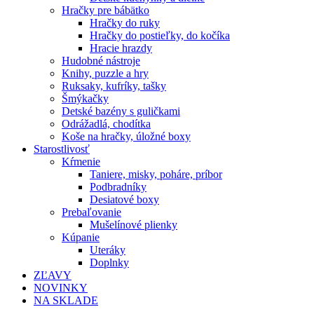
Hračky pre bábätko
Hračky do ruky
Hračky do postieľky, do kočíka
Hracie hrazdy
Hudobné nástroje
Knihy, puzzle a hry
Ruksaky, kufríky, tašky
Šmýkačky
Detské bazény s guličkami
Odrážadlá, chodítka
Koše na hračky, úložné boxy
Starostlivosť
Kŕmenie
Taniere, misky, poháre, príbor
Podbradníky
Desiatové boxy
Prebaľovanie
Mušelínové plienky
Kúpanie
Uteráky
Doplnky
ZĽAVY
NOVINKY
NA SKLADE