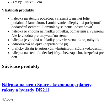
(š x v): 144 x 95 cm
Vlastnosti produktu:
nálepka na stenu s potlačou, vyrezaná z matnej fólie,
potiahnutá laminátom. Laminovanie nálepky má poskytnúť
dodatočnú ochranu. Laminát by sa nemal odstraňovať.
nálepka je vhodná na hladkú omietku, odmastenú a vysušenú.
Nie je vhodná pre umývateľnú stenu
nálepka je vhodná na hladký povrch: stena, okno, nábytok
jednorázová nálepka (neprelepujte ju)
grafický dizajn je autorským vlastníctvom štúdia yokodesign
nálepka na stenu do detskej izby - bez zápachu, bezpečná pre
deti
Súvisiace produkty
Nálepka na stenu Space - kozmonaut, planéty,
rakety a hviezdy DK211
47,66 €