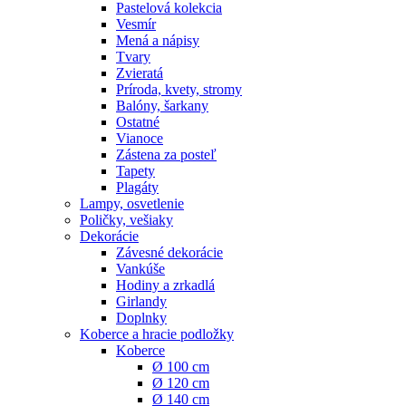
Pastelová kolekcia
Vesmír
Mená a nápisy
Tvary
Zvieratá
Príroda, kvety, stromy
Balóny, šarkany
Ostatné
Vianoce
Zástena za posteľ
Tapety
Plagáty
Lampy, osvetlenie
Poličky, vešiaky
Dekorácie
Závesné dekorácie
Vankúše
Hodiny a zrkadlá
Girlandy
Doplnky
Koberce a hracie podložky
Koberce
Ø 100 cm
Ø 120 cm
Ø 140 cm