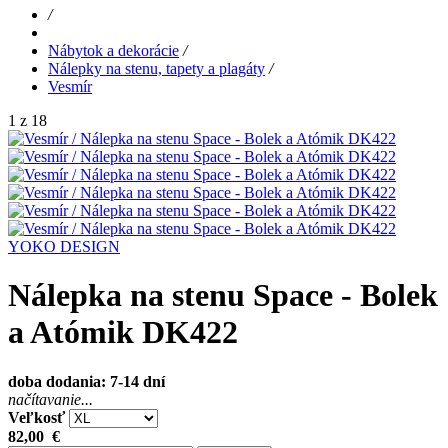
/
Nábytok a dekorácie
/
Nálepky na stenu, tapety a plagáty
/
Vesmír
1 z 18
YOKO DESIGN
Nálepka na stenu Space - Bolek
a Atómik DK422
doba dodania: 7-14 dní
načítavanie...
Veľkosť
82,00
€