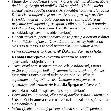
Máme doma podložku Flower, ktorá je veľmi praktická. Moje
deti ich využívajú od malička. Dá sa rýchlo skladať, alebo
zmeniť veľkost podľa potreby. Je z kvalitného materiálu, čo sa
ľahko čistí a najlepšie je na tom, že sa dá prať aj v pračke.
Pri reklamácii firma bola ochotná a príjemná. Bola som
príjemne prekvapená s prístupom, cítila som že chcú pomôcť.
LOVEL je top, odporúčam.
Eva Borosova
(overená recenzia
na základe spárovania s objednávkou)
Chcem sa veľmi pekne poďakovať za prístup a ochotu vrámci
komunikácie a výberu. Dnes nám bol doručený balíček od
Vás a to hniezdo a ľanový baldachýn Pure Nature a som
veľmi spokojná je to krásne. 🕊 Ďakujem Vám za ochotu.
Renáta Ondrejková
(overená recenzia na základe
spárovania s objednávkou)
Tovar ktorý som si objednala od Vás je nádherný, lampa
prišla v úplnom poriadku, je jemnucka na dotyk a úplne sa
stotožňuje s fotkou ktorú máte na eshope 🙏 určite si
zopakujem nákup ešte u vás. Ďakujem a prajem veľa
spokojných zákazníkov ❤️
Klaudia Špegárová
(overená
recenzia na základe spárovania s objednávkou)
Perfektná komunikacia, ešte sme aj darček dostali. Ďakujeme
krásne
Eri Fraňová
(overená recenzia na základe spárovania
s objednávkou)
Veľmi rýchly a ochotný prístup, chcela som vrátiť peniaze