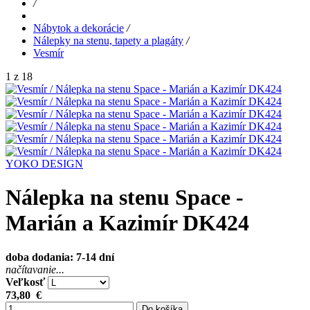
/
Nábytok a dekorácie
/
Nálepky na stenu, tapety a plagáty
/
Vesmír
1 z 18
YOKO DESIGN
Nálepka na stenu Space -
Marián a Kazimír DK424
doba dodania: 7-14 dní
načítavanie...
Veľkosť
73,80
€
Do košíka