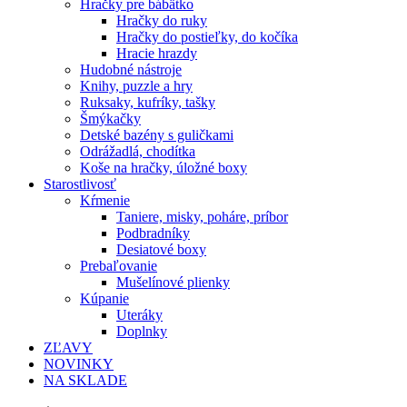
Hračky pre bábätko
Hračky do ruky
Hračky do postieľky, do kočíka
Hracie hrazdy
Hudobné nástroje
Knihy, puzzle a hry
Ruksaky, kufríky, tašky
Šmýkačky
Detské bazény s guličkami
Odrážadlá, chodítka
Koše na hračky, úložné boxy
Starostlivosť
Kŕmenie
Taniere, misky, poháre, príbor
Podbradníky
Desiatové boxy
Prebaľovanie
Mušelínové plienky
Kúpanie
Uteráky
Doplnky
ZĽAVY
NOVINKY
NA SKLADE