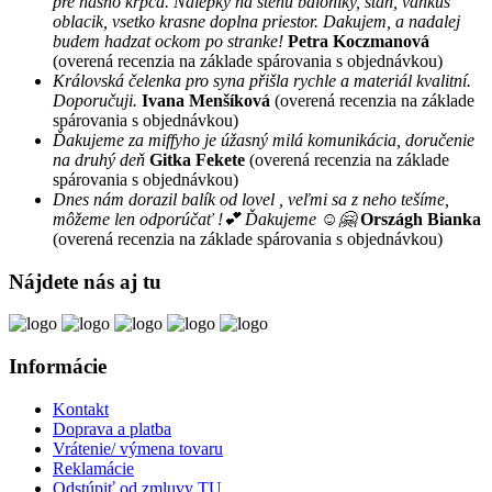
pre nasho krpca. Nalepky na stenu baloniky, stan, vankus
oblacik, vsetko krasne doplna priestor. Dakujem, a nadalej
budem hadzat ockom po stranke!
Petra Koczmanová
(overená recenzia na základe spárovania s objednávkou)
Královská čelenka pro syna přišla rychle a materiál kvalitní.
Doporučuji.
Ivana Menšíková
(overená recenzia na základe
spárovania s objednávkou)
Ďakujeme za miffyho je úžasný milá komunikácia, doručenie
na druhý deň
Gitka Fekete
(overená recenzia na základe
spárovania s objednávkou)
Dnes nám dorazil balík od lovel , veľmi sa z neho tešíme,
môžeme len odporúčať !💕 Ďakujeme ☺️🤗
Országh Bianka
(overená recenzia na základe spárovania s objednávkou)
Nájdete nás aj tu
Informácie
Kontakt
Doprava a platba
Vrátenie/ výmena tovaru
Reklamácie
Odstúpiť od zmluvy TU