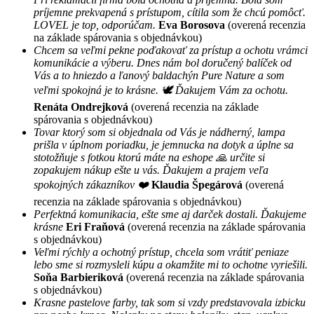
príjemne prekvapená s prístupom, cítila som že chcú pomôcť.
LOVEL je top, odporúčam.
Eva Borosova
(overená recenzia
na základe spárovania s objednávkou)
Chcem sa veľmi pekne poďakovať za prístup a ochotu vrámci
komunikácie a výberu. Dnes nám bol doručený balíček od
Vás a to hniezdo a ľanový baldachýn Pure Nature a som
veľmi spokojná je to krásne. 🕊 Ďakujem Vám za ochotu.
Renáta Ondrejková
(overená recenzia na základe
spárovania s objednávkou)
Tovar ktorý som si objednala od Vás je nádherný, lampa
prišla v úplnom poriadku, je jemnucka na dotyk a úplne sa
stotožňuje s fotkou ktorú máte na eshope 🙏 určite si
zopakujem nákup ešte u vás. Ďakujem a prajem veľa
spokojných zákazníkov ❤️
Klaudia Špegárová
(overená
recenzia na základe spárovania s objednávkou)
Perfektná komunikacia, ešte sme aj darček dostali. Ďakujeme
krásne
Eri Fraňová
(overená recenzia na základe spárovania
s objednávkou)
Veľmi rýchly a ochotný prístup, chcela som vrátiť peniaze
lebo sme si rozmysleli kúpu a okamžite mi to ochotne vyriešili.
Soňa Barbieriková
(overená recenzia na základe spárovania
s objednávkou)
Krasne pastelove farby, tak som si vzdy predstavovala izbicku