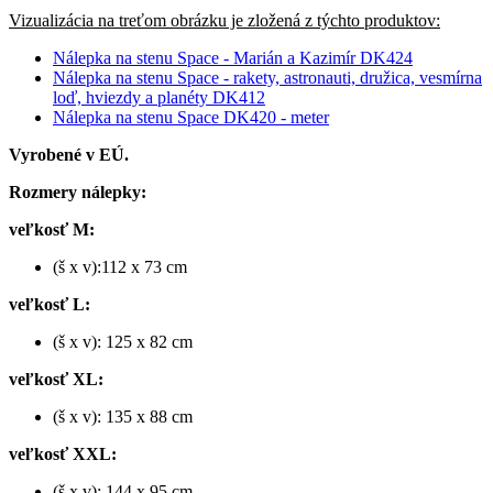
Vizualizácia na treťom obrázku je zložená z týchto produktov:
Nálepka na stenu Space - Marián a Kazimír DK424
Nálepka na stenu Space - rakety, astronauti, družica, vesmírna
loď, hviezdy a planéty DK412
Nálepka na stenu Space DK420 - meter
Vyrobené v EÚ.
Rozmery nálepky:
veľkosť M:
(š x v):112 x 73 cm
veľkosť L:
(š x v): 125 x 82 cm
veľkosť XL:
(š x v): 135 x 88 cm
veľkosť XXL:
(š x v): 144 x 95 cm