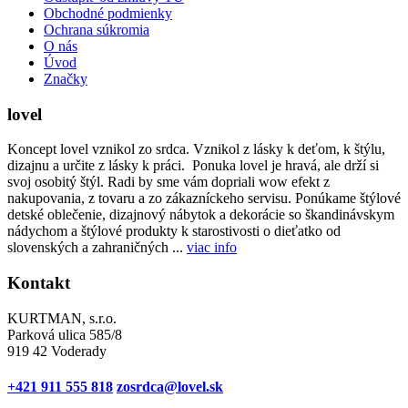
Obchodné podmienky
Ochrana súkromia
O nás
Úvod
Značky
lovel
Koncept lovel vznikol zo srdca. Vznikol z lásky k deťom, k štýlu,
dizajnu a určite z lásky k práci. Ponuka lovel je hravá, ale drží si
svoj osobitý štýl. Radi by sme vám dopriali wow efekt z
nakupovania, z tovaru a zo zákazníckeho servisu. Ponúkame štýlové
detské oblečenie, dizajnový nábytok a dekorácie so škandinávskym
nádychom a štýlové produkty k starostivosti o dieťatko od
slovenských a zahraničných ...
viac info
Kontakt
KURTMAN, s.r.o.
Parková ulica 585/8
919 42 Voderady
+421 911 555 818
zosrdca@lovel.sk