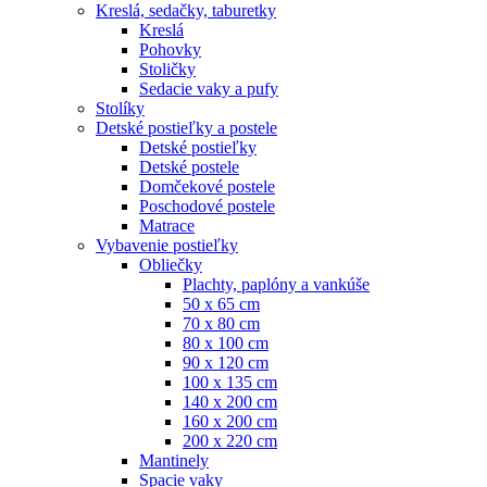
Kreslá, sedačky, taburetky
Kreslá
Pohovky
Stoličky
Sedacie vaky a pufy
Stolíky
Detské postieľky a postele
Detské postieľky
Detské postele
Domčekové postele
Poschodové postele
Matrace
Vybavenie postieľky
Obliečky
Plachty, paplóny a vankúše
50 x 65 cm
70 x 80 cm
80 x 100 cm
90 x 120 cm
100 x 135 cm
140 x 200 cm
160 x 200 cm
200 x 220 cm
Mantinely
Spacie vaky