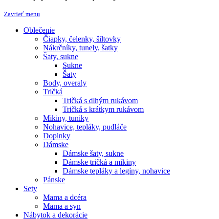
Zavrieť menu
Oblečenie
Čiapky, čelenky, šiltovky
Nákrčníky, tunely, šatky
Šaty, sukne
Sukne
Šaty
Body, overaly
Tričká
Tričká s dlhým rukávom
Tričká s krátkym rukávom
Mikiny, tuniky
Nohavice, tepláky, pudláče
Doplnky
Dámske
Dámske šaty, sukne
Dámske tričká a mikiny
Dámske tepláky a legíny, nohavice
Pánske
Sety
Mama a dcéra
Mama a syn
Nábytok a dekorácie