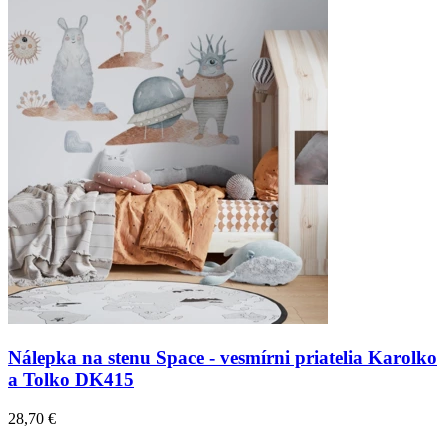
Nálepka na stenu Space - vesmírni priatelia Karolko
a Tolko DK415
28,70 €