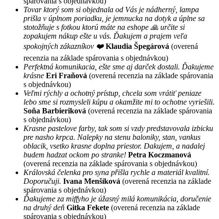
spárovania s objednávkou)
Tovar ktorý som si objednala od Vás je nádherný, lampa
prišla v úplnom poriadku, je jemnucka na dotyk a úplne sa
stotožňuje s fotkou ktorú máte na eshope 🙏 určite si
zopakujem nákup ešte u vás. Ďakujem a prajem veľa
spokojných zákazníkov ❤️
Klaudia Špegárová
(overená
recenzia na základe spárovania s objednávkou)
Perfektná komunikacia, ešte sme aj darček dostali. Ďakujeme
krásne
Eri Fraňová
(overená recenzia na základe spárovania
s objednávkou)
Veľmi rýchly a ochotný prístup, chcela som vrátiť peniaze
lebo sme si rozmysleli kúpu a okamžite mi to ochotne vyriešili.
Soňa Barbieriková
(overená recenzia na základe spárovania
s objednávkou)
Krasne pastelove farby, tak som si vzdy predstavovala izbicku
pre nasho krpca. Nalepky na stenu baloniky, stan, vankus
oblacik, vsetko krasne doplna priestor. Dakujem, a nadalej
budem hadzat ockom po stranke!
Petra Koczmanová
(overená recenzia na základe spárovania s objednávkou)
Královská čelenka pro syna přišla rychle a materiál kvalitní.
Doporučuji.
Ivana Menšíková
(overená recenzia na základe
spárovania s objednávkou)
Ďakujeme za miffyho je úžasný milá komunikácia, doručenie
na druhý deň
Gitka Fekete
(overená recenzia na základe
spárovania s objednávkou)