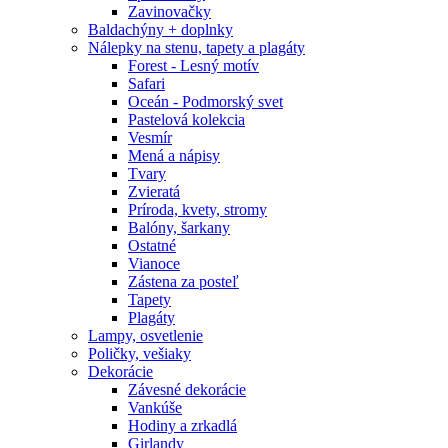
Zavinovačky
Baldachýny + doplnky
Nálepky na stenu, tapety a plagáty
Forest - Lesný motív
Safari
Oceán - Podmorský svet
Pastelová kolekcia
Vesmír
Mená a nápisy
Tvary
Zvieratá
Príroda, kvety, stromy
Balóny, šarkany
Ostatné
Vianoce
Zástena za posteľ
Tapety
Plagáty
Lampy, osvetlenie
Poličky, vešiaky
Dekorácie
Závesné dekorácie
Vankúše
Hodiny a zrkadlá
Girlandy