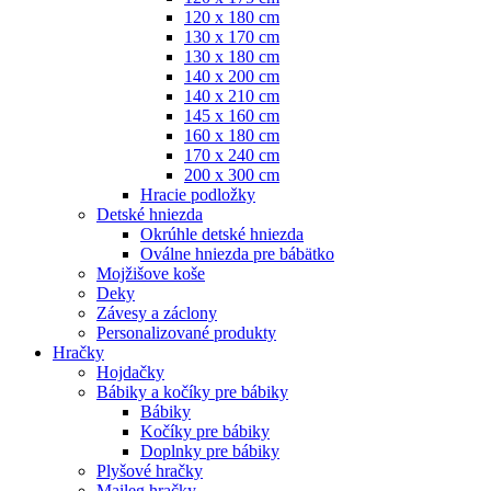
120 x 180 cm
130 x 170 cm
130 x 180 cm
140 x 200 cm
140 x 210 cm
145 x 160 cm
160 x 180 cm
170 x 240 cm
200 x 300 cm
Hracie podložky
Detské hniezda
Okrúhle detské hniezda
Oválne hniezda pre bábätko
Mojžišove koše
Deky
Závesy a záclony
Personalizované produkty
Hračky
Hojdačky
Bábiky a kočíky pre bábiky
Bábiky
Kočíky pre bábiky
Doplnky pre bábiky
Plyšové hračky
Maileg hračky