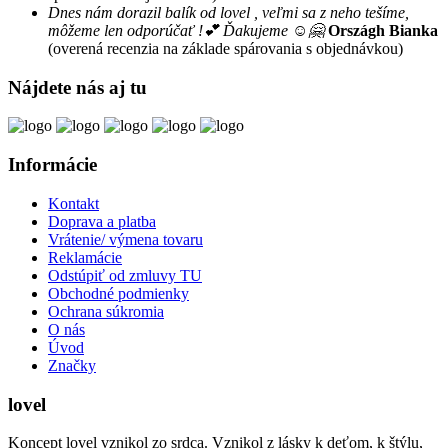
Dnes nám dorazil balík od lovel , veľmi sa z neho tešíme,
môžeme len odporúčať !💕 Ďakujeme ☺️🤗
Országh Bianka
(overená recenzia na základe spárovania s objednávkou)
Nájdete nás aj tu
Informácie
Kontakt
Doprava a platba
Vrátenie/ výmena tovaru
Reklamácie
Odstúpiť od zmluvy TU
Obchodné podmienky
Ochrana súkromia
O nás
Úvod
Značky
lovel
Koncept lovel vznikol zo srdca. Vznikol z lásky k deťom, k štýlu,