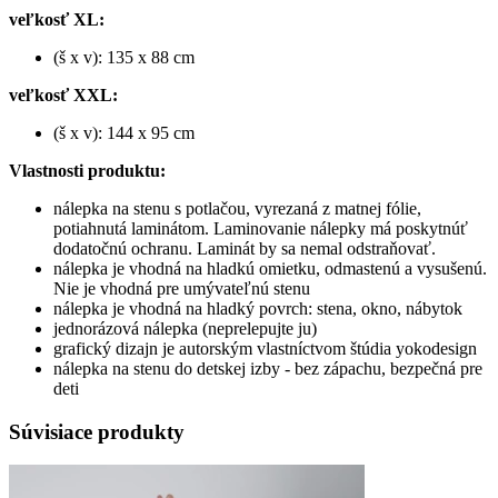
veľkosť XL:
(š x v): 135 x 88 cm
veľkosť XXL:
(š x v): 144 x 95 cm
Vlastnosti produktu:
nálepka na stenu s potlačou, vyrezaná z matnej fólie,
potiahnutá laminátom. Laminovanie nálepky má poskytnúť
dodatočnú ochranu. Laminát by sa nemal odstraňovať.
nálepka je vhodná na hladkú omietku, odmastenú a vysušenú.
Nie je vhodná pre umývateľnú stenu
nálepka je vhodná na hladký povrch: stena, okno, nábytok
jednorázová nálepka (neprelepujte ju)
grafický dizajn je autorským vlastníctvom štúdia yokodesign
nálepka na stenu do detskej izby - bez zápachu, bezpečná pre
deti
Súvisiace produkty