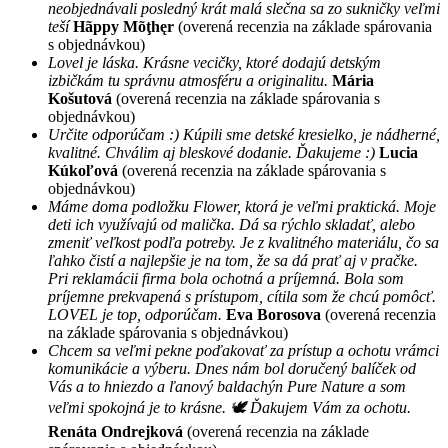
neobjednávali posledný krát malá slečna sa zo sukničky veľmi
teší
Hãppy Mõţhęr
(overená recenzia na základe spárovania
s objednávkou)
Lovel je láska. Krásne vecičky, ktoré dodajú detským
izbičkám tu správnu atmosféru a originalitu.
Mária
Košutová
(overená recenzia na základe spárovania s
objednávkou)
Určite odporúčam :) Kúpili sme detské kresielko, je nádherné,
kvalitné. Chválim aj bleskové dodanie. Ďakujeme :)
Lucia
Kúkoľová
(overená recenzia na základe spárovania s
objednávkou)
Máme doma podložku Flower, ktorá je veľmi praktická. Moje
deti ich využívajú od malička. Dá sa rýchlo skladať, alebo
zmeniť veľkost podľa potreby. Je z kvalitného materiálu, čo sa
ľahko čistí a najlepšie je na tom, že sa dá prať aj v pračke.
Pri reklamácii firma bola ochotná a príjemná. Bola som
príjemne prekvapená s prístupom, cítila som že chcú pomôcť.
LOVEL je top, odporúčam.
Eva Borosova
(overená recenzia
na základe spárovania s objednávkou)
Chcem sa veľmi pekne poďakovať za prístup a ochotu vrámci
komunikácie a výberu. Dnes nám bol doručený balíček od
Vás a to hniezdo a ľanový baldachýn Pure Nature a som
veľmi spokojná je to krásne. 🕊 Ďakujem Vám za ochotu.
Renáta Ondrejková
(overená recenzia na základe