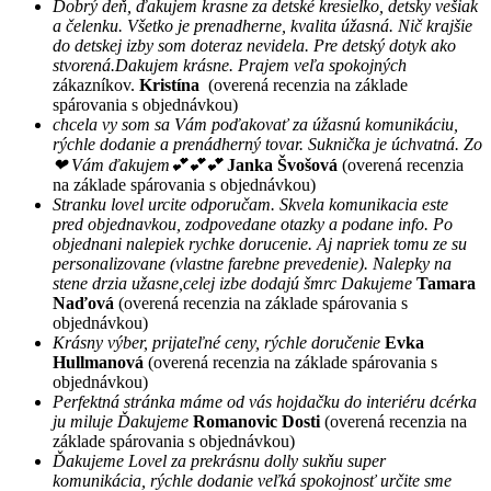
Dobrý deň, ďakujem krasne za detské kresielko, detsky vešiak
a čelenku. Všetko je prenadherne, kvalita úžasná. Nič krajšie
do detskej izby som doteraz nevidela. Pre detský dotyk ako
stvorená.Dakujem krásne. Prajem veľa spokojných
zákazníkov.
Kristína
(overená recenzia na základe
spárovania s objednávkou)
chcela vy som sa Vám poďakovať za úžasnú komunikáciu,
rýchle dodanie a prenádherný tovar. Suknička je úchvatná. Zo
❤ Vám ďakujem💕💕💕
Janka Švošová
(overená recenzia
na základe spárovania s objednávkou)
Stranku lovel urcite odporučam. Skvela komunikacia este
pred objednavkou, zodpovedane otazky a podane info. Po
objednani nalepiek rychke dorucenie. Aj napriek tomu ze su
personalizovane (vlastne farebne prevedenie). Nalepky na
stene drzia užasne,celej izbe dodajú šmrc Dakujeme
Tamara
Naďová
(overená recenzia na základe spárovania s
objednávkou)
Krásny výber, prijateľné ceny, rýchle doručenie
Evka
Hullmanová
(overená recenzia na základe spárovania s
objednávkou)
Perfektná stránka máme od vás hojdačku do interiéru dcérka
ju miluje Ďakujeme
Romanovic Dosti
(overená recenzia na
základe spárovania s objednávkou)
Ďakujeme Lovel za prekrásnu dolly sukňu super
komunikácia, rýchle dodanie veľká spokojnosť určite sme