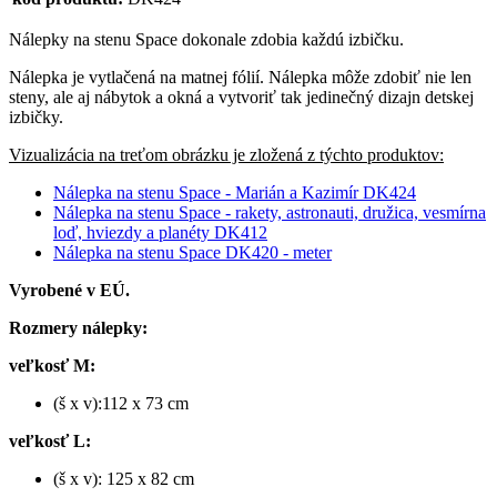
Nálepky na stenu Space dokonale zdobia každú izbičku.
Nálepka je vytlačená na matnej fólií. Nálepka môže zdobiť nie len
steny, ale aj nábytok a okná a vytvoriť tak jedinečný dizajn detskej
izbičky.
Vizualizácia na treťom obrázku je zložená z týchto produktov:
Nálepka na stenu Space - Marián a Kazimír DK424
Nálepka na stenu Space - rakety, astronauti, družica, vesmírna
loď, hviezdy a planéty DK412
Nálepka na stenu Space DK420 - meter
Vyrobené v EÚ.
Rozmery nálepky:
veľkosť M:
(š x v):112 x 73 cm
veľkosť L:
(š x v): 125 x 82 cm