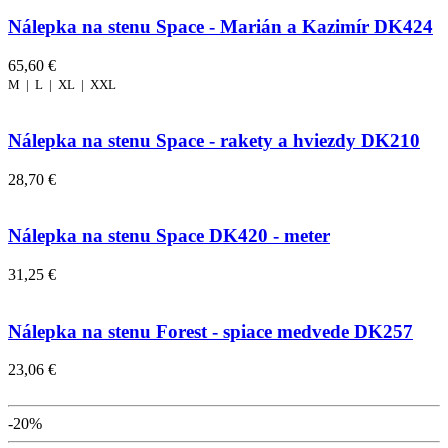
Nálepka na stenu Space - Marián a Kazimír DK424
65,60 €
M |
L |
XL |
XXL
Nálepka na stenu Space - rakety a hviezdy DK210
28,70 €
Nálepka na stenu Space DK420 - meter
31,25 €
Nálepka na stenu Forest - spiace medvede DK257
23,06 €
-20%