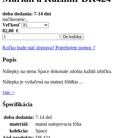
doba dodania: 7-14 dní
načítavanie...
Veľkosť
82,00
€
Do košíka
Koľko bude stať doprava?
Potrebujete pomoc ?
Popis
Nálepky na stenu Space dokonale zdobia každú izbičku.
Nálepka je vytlačená na matnej fóli&ia ...
viac >
Špecifikácia
doba dodania:
7-14 dní
materiál:
matná nalepovacia fólia
kolekcia:
Space
kód produktu:
DK424