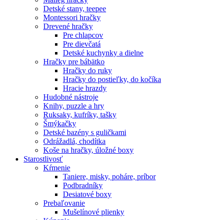
Detské stany, teepee
Montessori hračky
Drevené hračky
Pre chlapcov
Pre dievčatá
Detské kuchynky a dielne
Hračky pre bábätko
Hračky do ruky
Hračky do postieľky, do kočíka
Hracie hrazdy
Hudobné nástroje
Knihy, puzzle a hry
Ruksaky, kufríky, tašky
Šmýkačky
Detské bazény s guličkami
Odrážadlá, chodítka
Koše na hračky, úložné boxy
Starostlivosť
Kŕmenie
Taniere, misky, poháre, príbor
Podbradníky
Desiatové boxy
Prebaľovanie
Mušelínové plienky