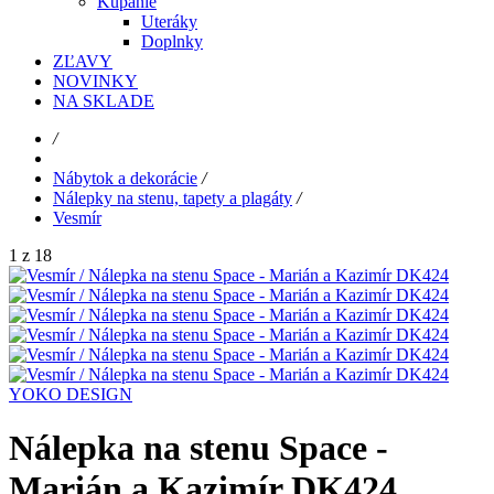
Kúpanie
Uteráky
Doplnky
ZĽAVY
NOVINKY
NA SKLADE
/
Nábytok a dekorácie
/
Nálepky na stenu, tapety a plagáty
/
Vesmír
1 z 18
YOKO DESIGN
Nálepka na stenu Space -
Marián a Kazimír DK424