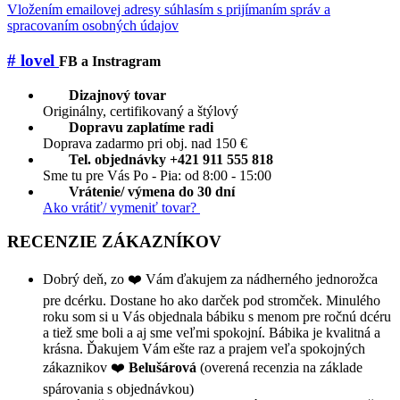
Vložením emailovej adresy súhlasím s prijímaním správ a
spracovaním osobných údajov
# lovel
FB a Instragram
Dizajnový tovar
Originálny, certifikovaný a štýlový
Dopravu zaplatíme radi
Doprava zadarmo pri obj. nad 150 €
Tel. objednávky +421 911 555 818
Sme tu pre Vás Po - Pia: od 8:00 - 15:00
Vrátenie/ výmena do 30 dní
Ako vrátiť/ vymeniť tovar?
RECENZIE ZÁKAZNÍKOV
Dobrý deň, zo ❤️ Vám ďakujem za nádherného jednorožca
pre dcérku. Dostane ho ako darček pod stromček. Minulého
roku som si u Vás objednala bábiku s menom pre ročnú dcéru
a tiež sme boli a aj sme veľmi spokojní. Bábika je kvalitná a
krásna. Ďakujem Vám ešte raz a prajem veľa spokojných
zákaznikov ❤️
Belušárová
(overená recenzia na základe
spárovania s objednávkou)