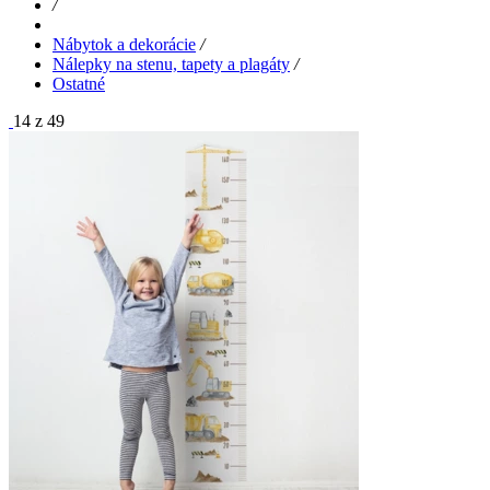
/
Nábytok a dekorácie
/
Nálepky na stenu, tapety a plagáty
/
Ostatné
14 z 49