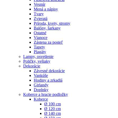
Vesmír
Mená a nápisy
Tvary
Zvieratá
Príroda, kvety, stromy
Balóny, šarkany
Ostatné
Vianoce
Zástena za posteľ
Tapety
Plagáty
Lampy, osvetlenie
Poličky, vešiaky
Dekorácie
Závesné dekorácie
Vankúše
Hodiny a zrkadlá
Girlandy
Doplnky
Koberce a hracie podložky
Koberce
Ø 100 cm
Ø 120 cm
Ø 140 cm