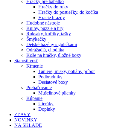
Hračky pre bábätko
Hračky do ruky
Hračky do postieľky, do kočíka
Hracie hrazdy
Hudobné nástroje
Knihy, puzzle a hry
Ruksaky, kufríky, tašky
Šmýkačky
Detské bazény s guličkami
Odrážadlá, chodítka
Koše na hračky, úložné boxy
Starostlivosť
Kŕmenie
Taniere, misky, poháre, príbor
Podbradníky
Desiatové boxy
Prebaľovanie
Mušelínové plienky
Kúpanie
Uteráky
Doplnky
ZĽAVY
NOVINKY
NA SKLADE