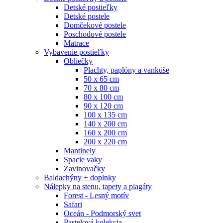
Detské postieľky
Detské postele
Domčekové postele
Poschodové postele
Matrace
Vybavenie postieľky
Obliečky
Plachty, paplóny a vankúše
50 x 65 cm
70 x 80 cm
80 x 100 cm
90 x 120 cm
100 x 135 cm
140 x 200 cm
160 x 200 cm
200 x 220 cm
Mantinely
Spacie vaky
Zavinovačky
Baldachýny + doplnky
Nálepky na stenu, tapety a plagáty
Forest - Lesný motív
Safari
Oceán - Podmorský svet
Pastelová kolekcia