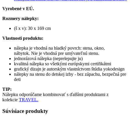
Vyrobené v EÚ.
Rozmery nálepky:
(š x v): 30 x 169 cm
Vlastnosti produktu:
nálepka je vhodná na hladký povrch: stena, okno,
nábytok. Nie je vhodná pre umývateľnú stenu.
jednorázová nálepka (neprelepujte ju)
kvalitná nálepka so všetkými európskymi certifikátmi
grafický dizajn je autorským vlastníctvom štúdia yokodesign
nálepky na stenu do detskej izby - bez zápachu, bezpečná pre
deti
TIP:
Nálepku odporúčame kombinovať s ďalšími produktami z
kolekcie
TRAVEL.
Súvisiace produkty