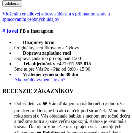
odoberať
Vložením emailovej adresy súhlasím s prijímaním správ a
spracovaním osobných údajov
# lovel
FB a Instragram
Dizajnový tovar
Originálny, certifikovaný a štýlový
Dopravu zaplatíme radi
Doprava zadarmo pri obj. nad 150 €
Tel. objednávky +421 911 555 818
Sme tu pre Vás Po - Pia: od 8:00 - 15:00
Vrátenie/ výmena do 30 dní
Ako vrátiť/ vymeniť tovar?
RECENZIE ZÁKAZNÍKOV
Dobrý deň, zo ❤️ Vám ďakujem za nádherného jednorožca
pre dcérku. Dostane ho ako darček pod stromček. Minulého
roku som si u Vás objednala bábiku s menom pre ročnú dcéru
a tiež sme boli a aj sme veľmi spokojní. Bábika je kvalitná a
krásna. Ďakujem Vám ešte raz a prajem veľa spokojných
zákaznikov ❤️
Belušárová
(overená recenzia na základe