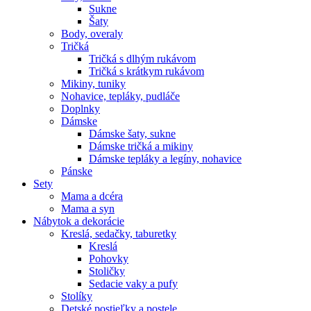
Sukne
Šaty
Body, overaly
Tričká
Tričká s dlhým rukávom
Tričká s krátkym rukávom
Mikiny, tuniky
Nohavice, tepláky, pudláče
Doplnky
Dámske
Dámske šaty, sukne
Dámske tričká a mikiny
Dámske tepláky a legíny, nohavice
Pánske
Sety
Mama a dcéra
Mama a syn
Nábytok a dekorácie
Kreslá, sedačky, taburetky
Kreslá
Pohovky
Stoličky
Sedacie vaky a pufy
Stolíky
Detské postieľky a postele