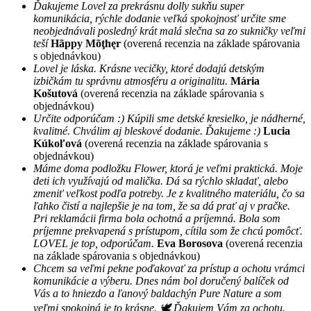
Ďakujeme Lovel za prekrásnu dolly sukňu super
komunikácia, rýchle dodanie veľká spokojnosť určite sme
neobjednávali posledný krát malá slečna sa zo sukničky veľmi
teší
Hãppy Mõţhęr
(overená recenzia na základe spárovania
s objednávkou)
Lovel je láska. Krásne vecičky, ktoré dodajú detským
izbičkám tu správnu atmosféru a originalitu.
Mária
Košutová
(overená recenzia na základe spárovania s
objednávkou)
Určite odporúčam :) Kúpili sme detské kresielko, je nádherné,
kvalitné. Chválim aj bleskové dodanie. Ďakujeme :)
Lucia
Kúkoľová
(overená recenzia na základe spárovania s
objednávkou)
Máme doma podložku Flower, ktorá je veľmi praktická. Moje
deti ich využívajú od malička. Dá sa rýchlo skladať, alebo
zmeniť veľkost podľa potreby. Je z kvalitného materiálu, čo sa
ľahko čistí a najlepšie je na tom, že sa dá prať aj v pračke.
Pri reklamácii firma bola ochotná a príjemná. Bola som
príjemne prekvapená s prístupom, cítila som že chcú pomôcť.
LOVEL je top, odporúčam.
Eva Borosova
(overená recenzia
na základe spárovania s objednávkou)
Chcem sa veľmi pekne poďakovať za prístup a ochotu vrámci
komunikácie a výberu. Dnes nám bol doručený balíček od
Vás a to hniezdo a ľanový baldachýn Pure Nature a som
veľmi spokojná je to krásne. 🕊 Ďakujem Vám za ochotu.