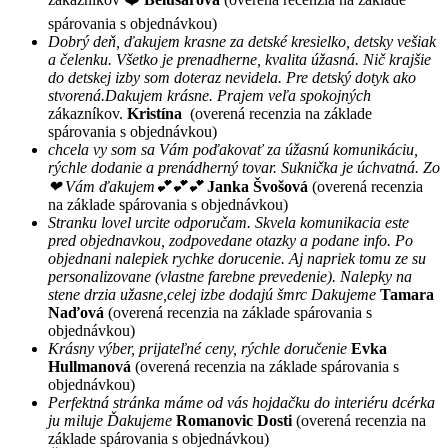
spárovania s objednávkou)
Dobrý deň, ďakujem krasne za detské kresielko, detsky vešiak
a čelenku. Všetko je prenadherne, kvalita úžasná. Nič krajšie
do detskej izby som doteraz nevidela. Pre detský dotyk ako
stvorená.Dakujem krásne. Prajem veľa spokojných
zákazníkov.
Kristína
(overená recenzia na základe
spárovania s objednávkou)
chcela vy som sa Vám poďakovať za úžasnú komunikáciu,
rýchle dodanie a prenádherný tovar. Suknička je úchvatná. Zo
❤ Vám ďakujem💕💕💕
Janka Švošová
(overená recenzia
na základe spárovania s objednávkou)
Stranku lovel urcite odporučam. Skvela komunikacia este
pred objednavkou, zodpovedane otazky a podane info. Po
objednani nalepiek rychke dorucenie. Aj napriek tomu ze su
personalizovane (vlastne farebne prevedenie). Nalepky na
stene drzia užasne,celej izbe dodajú šmrc Dakujeme
Tamara
Naďová
(overená recenzia na základe spárovania s
objednávkou)
Krásny výber, prijateľné ceny, rýchle doručenie
Evka
Hullmanová
(overená recenzia na základe spárovania s
objednávkou)
Perfektná stránka máme od vás hojdačku do interiéru dcérka
ju miluje Ďakujeme
Romanovic Dosti
(overená recenzia na
základe spárovania s objednávkou)