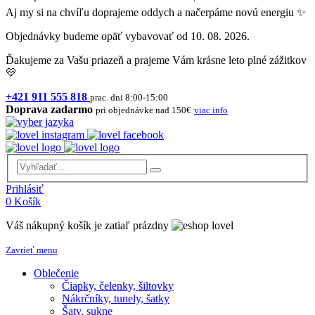
Aj my si na chvíľu doprajeme oddych a načerpáme novú energiu ✨
Objednávky budeme opäť vybavovať od 10. 08. 2026.
Ďakujeme za Vašu priazeň a prajeme Vám krásne leto plné zážitkov
💛
+421 911 555 818
prac. dni 8:00-15:00
Doprava zadarmo
pri objednávke nad 150€
viac info
Prihlásiť
0
Košík
Váš nákupný košík je zatiaľ prázdny
Zavrieť menu
Oblečenie
Čiapky, čelenky, šiltovky
Nákrčníky, tunely, šatky
Šaty, sukne