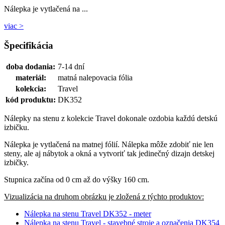
Nálepka je vytlačená na ...
viac >
Špecifikácia
doba dodania:
7-14 dní
materiál:
matná nalepovacia fólia
kolekcia:
Travel
kód produktu:
DK352
Nálepky na stenu z kolekcie Travel dokonale ozdobia každú detskú
izbičku.
Nálepka je vytlačená na matnej fólií. Nálepka môže zdobiť nie len
steny, ale aj nábytok a okná a vytvoriť tak jedinečný dizajn detskej
izbičky.
Stupnica začína od 0 cm až do výšky 160 cm.
Vizualizácia na druhom obrázku je zložená z týchto produktov:
Nálepka na stenu Travel DK352 - meter
Nálepka na stenu Travel - stavebné stroje a označenia DK354