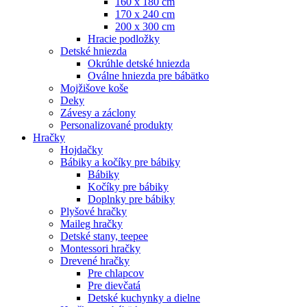
160 x 180 cm
170 x 240 cm
200 x 300 cm
Hracie podložky
Detské hniezda
Okrúhle detské hniezda
Oválne hniezda pre bábätko
Mojžišove koše
Deky
Závesy a záclony
Personalizované produkty
Hračky
Hojdačky
Bábiky a kočíky pre bábiky
Bábiky
Kočíky pre bábiky
Doplnky pre bábiky
Plyšové hračky
Maileg hračky
Detské stany, teepee
Montessori hračky
Drevené hračky
Pre chlapcov
Pre dievčatá
Detské kuchynky a dielne