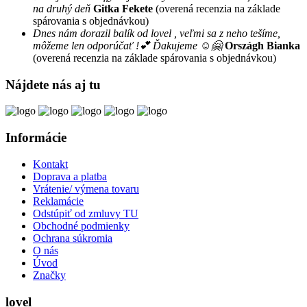
na druhý deň
Gitka Fekete
(overená recenzia na základe
spárovania s objednávkou)
Dnes nám dorazil balík od lovel , veľmi sa z neho tešíme,
môžeme len odporúčať !💕 Ďakujeme ☺️🤗
Országh Bianka
(overená recenzia na základe spárovania s objednávkou)
Nájdete nás aj tu
Informácie
Kontakt
Doprava a platba
Vrátenie/ výmena tovaru
Reklamácie
Odstúpiť od zmluvy TU
Obchodné podmienky
Ochrana súkromia
O nás
Úvod
Značky
lovel