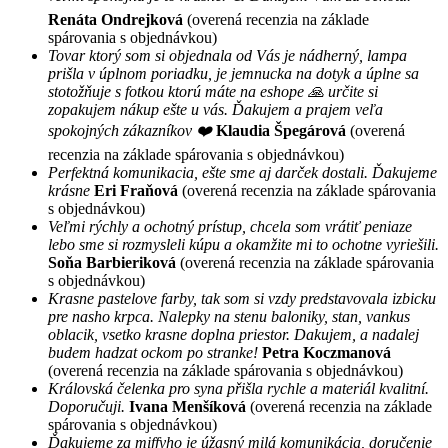
Renáta Ondrejková
(overená recenzia na základe
spárovania s objednávkou)
Tovar ktorý som si objednala od Vás je nádherný, lampa
prišla v úplnom poriadku, je jemnucka na dotyk a úplne sa
stotožňuje s fotkou ktorú máte na eshope 🙏 určite si
zopakujem nákup ešte u vás. Ďakujem a prajem veľa
spokojných zákazníkov ❤️
Klaudia Špegárová
(overená
recenzia na základe spárovania s objednávkou)
Perfektná komunikacia, ešte sme aj darček dostali. Ďakujeme
krásne
Eri Fraňová
(overená recenzia na základe spárovania
s objednávkou)
Veľmi rýchly a ochotný prístup, chcela som vrátiť peniaze
lebo sme si rozmysleli kúpu a okamžite mi to ochotne vyriešili.
Soňa Barbieriková
(overená recenzia na základe spárovania
s objednávkou)
Krasne pastelove farby, tak som si vzdy predstavovala izbicku
pre nasho krpca. Nalepky na stenu baloniky, stan, vankus
oblacik, vsetko krasne doplna priestor. Dakujem, a nadalej
budem hadzat ockom po stranke!
Petra Koczmanová
(overená recenzia na základe spárovania s objednávkou)
Královská čelenka pro syna přišla rychle a materiál kvalitní.
Doporučuji.
Ivana Menšíková
(overená recenzia na základe
spárovania s objednávkou)
Ďakujeme za miffyho je úžasný milá komunikácia, doručenie