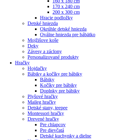
160 x 180 cm
170 x 240 cm
200 x 300 cm
Hracie podložky
Detské hniezda
Okrúhle detské hniezda
Oválne hniezda pre bábätko
Mojžišove koše
Deky
Závesy a záclony
Personalizované produkty
Hračky
Hojdačky
Bábiky a kočíky pre bábiky
Bábiky
Kočíky pre bábiky
Doplnky pre bábiky
Plyšové hračky
Maileg hračky
Detské stany, teepee
Montessori hračky
Drevené hračky
Pre chlapcov
Pre dievčatá
Detské kuchynky a dielne