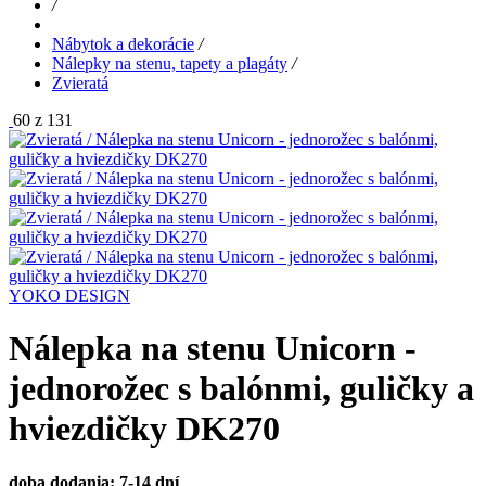
/
Nábytok a dekorácie
/
Nálepky na stenu, tapety a plagáty
/
Zvieratá
60 z 131
YOKO DESIGN
Nálepka na stenu Unicorn -
jednorožec s balónmi, guličky a
hviezdičky DK270
doba dodania: 7-14 dní