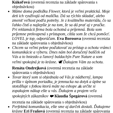
Kúkoľová
(overená recenzia na základe spárovania s
objednávkou)
Máme doma podložku Flower, ktorá je veľmi praktická. Moje
deti ich využívajú od malička. Dá sa rýchlo skladať, alebo
zmeniť veľkost podľa potreby. Je z kvalitného materiálu, čo sa
ľahko čistí a najlepšie je na tom, že sa dá prať aj v pračke.
Pri reklamácii firma bola ochotná a príjemná. Bola som
príjemne prekvapená s prístupom, cítila som že chcú pomôcť.
LOVEL je top, odporúčam.
Eva Borosova
(overená recenzia
na základe spárovania s objednávkou)
Chcem sa veľmi pekne poďakovať za prístup a ochotu vrámci
komunikácie a výberu. Dnes nám bol doručený balíček od
Vás a to hniezdo a ľanový baldachýn Pure Nature a som
veľmi spokojná je to krásne. 🕊 Ďakujem Vám za ochotu.
Renáta Ondrejková
(overená recenzia na základe
spárovania s objednávkou)
Tovar ktorý som si objednala od Vás je nádherný, lampa
prišla v úplnom poriadku, je jemnucka na dotyk a úplne sa
stotožňuje s fotkou ktorú máte na eshope 🙏 určite si
zopakujem nákup ešte u vás. Ďakujem a prajem veľa
spokojných zákazníkov ❤️
Klaudia Špegárová
(overená
recenzia na základe spárovania s objednávkou)
Perfektná komunikacia, ešte sme aj darček dostali. Ďakujeme
krásne
Eri Fraňová
(overená recenzia na základe spárovania