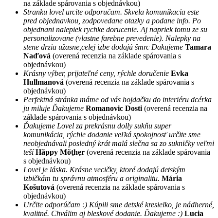
na základe spárovania s objednávkou)
Stranku lovel urcite odporučam. Skvela komunikacia este
pred objednavkou, zodpovedane otazky a podane info. Po
objednani nalepiek rychke dorucenie. Aj napriek tomu ze su
personalizovane (vlastne farebne prevedenie). Nalepky na
stene drzia užasne,celej izbe dodajú šmrc Dakujeme
Tamara
Naďová
(overená recenzia na základe spárovania s
objednávkou)
Krásny výber, prijateľné ceny, rýchle doručenie
Evka
Hullmanová
(overená recenzia na základe spárovania s
objednávkou)
Perfektná stránka máme od vás hojdačku do interiéru dcérka
ju miluje Ďakujeme
Romanovic Dosti
(overená recenzia na
základe spárovania s objednávkou)
Ďakujeme Lovel za prekrásnu dolly sukňu super
komunikácia, rýchle dodanie veľká spokojnosť určite sme
neobjednávali posledný krát malá slečna sa zo sukničky veľmi
teší
Hãppy Mõţhęr
(overená recenzia na základe spárovania
s objednávkou)
Lovel je láska. Krásne vecičky, ktoré dodajú detským
izbičkám tu správnu atmosféru a originalitu.
Mária
Košutová
(overená recenzia na základe spárovania s
objednávkou)
Určite odporúčam :) Kúpili sme detské kresielko, je nádherné,
kvalitné. Chválim aj bleskové dodanie. Ďakujeme :)
Lucia