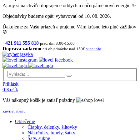
Aj my si na chvíľu doprajeme oddych a načerpáme novú energiu ✨
Objednávky budeme opäť vybavovať od 10. 08. 2026.
Ďakujeme za Vašu priazeň a prajeme Vám krásne leto plné zážitkov
💛
+421 911 555 818
prac. dni 8:00-15:00
Doprava zadarmo
pri objednávke nad 150€
viac info
Prihlásiť
0
Košík
Váš nákupný košík je zatiaľ prázdny
Zavrieť menu
Oblečenie
Čiapky, čelenky, šiltovky
Nákrčníky, tunely, šatky
Šaty, sukne