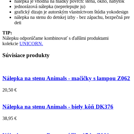
nálepka je vhodná na hladký povrch: stena, okno, nábytok
jednorázová nálepka (neprelepujte ju)
grafický dizajn je autorským vlastníctvom štúdia yokodesign
nálepka na stenu do detskej izby - bez zápachu, bezpečná pre
deti
TIP:
Nálepku odporúčame kombinovať s ďalšími produktami
kolekcie
UNICORN.
Súvisiace produkty
Nálepka na stenu Animals - mačičky s lampou Z062
20,50 €
Nálepka na stenu Animals - biely kôň DK376
38,95 €