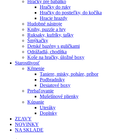
Hračky pre bábätko
Hračky do ruky
Hračky do postieľky, do kočíka
Hracie hrazdy
Hudobné nástroje
Knihy, puzzle a hry
Ruksaky, kufríky, tašky
Šmýkačky
Detské bazény s guličkami
Odrážadlá, chodítka
Koše na hračky, úložné boxy
Starostlivosť
Kŕmenie
Taniere, misky, poháre, príbor
Podbradníky
Desiatové boxy
Prebaľovanie
Mušelínové plienky
Kúpanie
Uteráky
Doplnky
ZĽAVY
NOVINKY
NA SKLADE