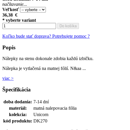
načítavanie...
Veľkosť
36,38
€
* vyberte variant
Do košíka
Koľko bude stať doprava?
Potrebujete pomoc ?
Popis
Nálepky na stenu dokonale zdobia každú izbičku.
Nálepka je vytlačená na matnej fólií. N&aa ...
viac >
Špecifikácia
doba dodania:
7-14 dní
materiál:
matná nalepovacia fólia
kolekcia:
Unicorn
kód produktu:
DK270