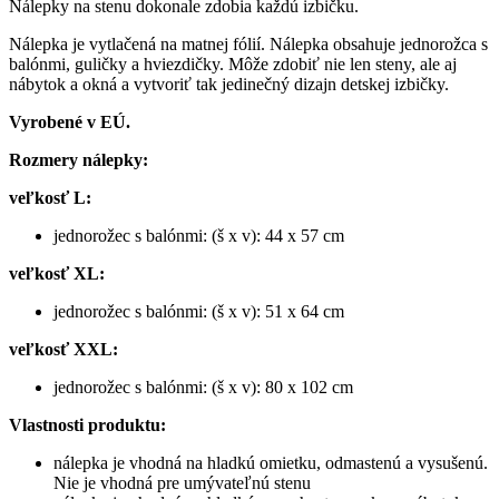
Nálepky na stenu dokonale zdobia každú izbičku.
Nálepka je vytlačená na matnej fólií. Nálepka obsahuje jednorožca s
balónmi, guličky a hviezdičky. Môže zdobiť nie len steny, ale aj
nábytok a okná a vytvoriť tak jedinečný dizajn detskej izbičky.
Vyrobené v EÚ.
Rozmery nálepky:
veľkosť L:
jednorožec s balónmi: (š x v): 44 x 57 cm
veľkosť XL:
jednorožec s balónmi: (š x v): 51 x 64 cm
veľkosť XXL:
jednorožec s balónmi: (š x v): 80 x 102 cm
Vlastnosti produktu:
nálepka je vhodná na hladkú omietku, odmastenú a vysušenú.
Nie je vhodná pre umývateľnú stenu