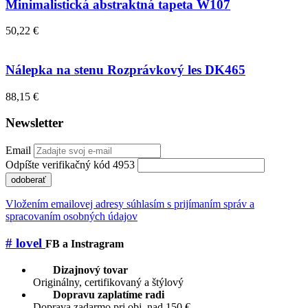
Minimalistická abstraktná tapeta W107
50,22 €
Nálepka na stenu Rozprávkový les DK465
88,15 €
Newsletter
Email
Odpíšte verifikačný kód 4953
odoberať
Vložením emailovej adresy súhlasím s prijímaním správ a
spracovaním osobných údajov
# lovel
FB a Instragram
Dizajnový tovar
Originálny, certifikovaný a štýlový
Dopravu zaplatíme radi
Doprava zadarmo pri obj. nad 150 €