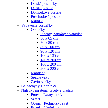
Detské postieľky
Detské postele
Domčekové postele
Poschodové postele
Matrace
Vybavenie postieľky
Obliečky
Plachty, paplóny a vankúše
50 x 65 cm
70 x 80 cm
80 x 100 cm
90 x 120 cm
100 x 135 cm
140 x 200 cm
160 x 200 cm
200 x 220 cm
Mantinely
Spacie vaky
Zavinovačky
Baldachýny + doplnky
Nálepky na stenu, tapety a plagáty
Forest - Lesný motív
Safari
Oceán - Podmorský svet
Pastelová kolekcia