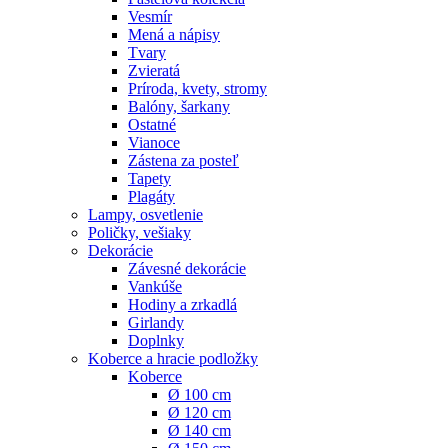
Vesmír
Mená a nápisy
Tvary
Zvieratá
Príroda, kvety, stromy
Balóny, šarkany
Ostatné
Vianoce
Zástena za posteľ
Tapety
Plagáty
Lampy, osvetlenie
Poličky, vešiaky
Dekorácie
Závesné dekorácie
Vankúše
Hodiny a zrkadlá
Girlandy
Doplnky
Koberce a hracie podložky
Koberce
Ø 100 cm
Ø 120 cm
Ø 140 cm