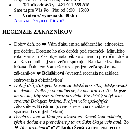
Tel. objednávky +421 911 555 818
Sme tu pre Vás Po - Pia: od 8:00 - 15:00
Vrátenie/ výmena do 30 dní
Ako vrátiť/ vymeniť tovar?
RECENZIE ZÁKAZNÍKOV
Dobrý deň, zo ❤️ Vám ďakujem za nádherného jednorožca
pre dcérku. Dostane ho ako darček pod stromček. Minulého
roku som si u Vás objednala bábiku s menom pre ročnú dcéru
a tiež sme boli a aj sme veľmi spokojní. Bábika je kvalitná a
krásna. Ďakujem Vám ešte raz a prajem veľa spokojných
zákaznikov ❤️
Belušárová
(overená recenzia na základe
spárovania s objednávkou)
Dobrý deň, ďakujem krasne za detské kresielko, detsky vešiak
a čelenku. Všetko je prenadherne, kvalita úžasná. Nič krajšie
do detskej izby som doteraz nevidela. Pre detský dotyk ako
stvorená.Dakujem krásne. Prajem veľa spokojných
zákazníkov.
Kristína
(overená recenzia na základe
spárovania s objednávkou)
chcela vy som sa Vám poďakovať za úžasnú komunikáciu,
rýchle dodanie a prenádherný tovar. Suknička je úchvatná. Zo
❤ Vám ďakujem💕💕💕
Janka Švošová
(overená recenzia