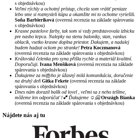
s objednávkou)
Veľmi rýchly a ochotný prístup, chcela som vrátiť peniaze
lebo sme si rozmysleli kúpu a okamžite mi to ochotne vyriešili.
Soňa Barbieriková
(overená recenzia na základe spárovania
s objednávkou)
Krasne pastelove farby, tak som si vzdy predstavovala izbicku
pre nasho krpca. Nalepky na stenu baloniky, stan, vankus
oblacik, vsetko krasne doplna priestor. Dakujem, a nadalej
budem hadzat ockom po stranke!
Petra Koczmanová
(overená recenzia na základe spárovania s objednávkou)
Královská čelenka pro syna přišla rychle a materiál kvalitní.
Doporučuji.
Ivana Menšíková
(overená recenzia na základe
spárovania s objednávkou)
Ďakujeme za miffyho je úžasný milá komunikácia, doručenie
na druhý deň
Gitka Fekete
(overená recenzia na základe
spárovania s objednávkou)
Dnes nám dorazil balík od lovel , veľmi sa z neho tešíme,
môžeme len odporúčať !💕 Ďakujeme ☺️🤗
Országh Bianka
(overená recenzia na základe spárovania s objednávkou)
Nájdete nás aj tu