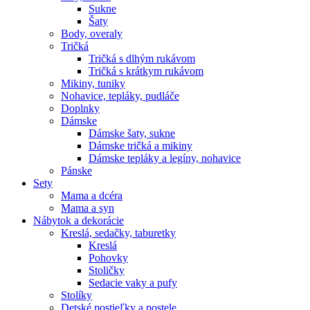
Sukne
Šaty
Body, overaly
Tričká
Tričká s dlhým rukávom
Tričká s krátkym rukávom
Mikiny, tuniky
Nohavice, tepláky, pudláče
Doplnky
Dámske
Dámske šaty, sukne
Dámske tričká a mikiny
Dámske tepláky a legíny, nohavice
Pánske
Sety
Mama a dcéra
Mama a syn
Nábytok a dekorácie
Kreslá, sedačky, taburetky
Kreslá
Pohovky
Stoličky
Sedacie vaky a pufy
Stolíky
Detské postieľky a postele