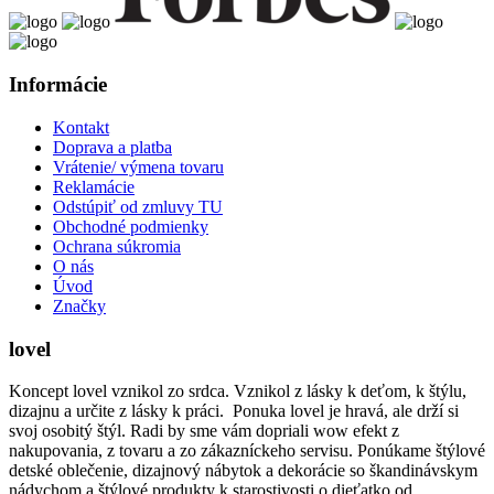
Informácie
Kontakt
Doprava a platba
Vrátenie/ výmena tovaru
Reklamácie
Odstúpiť od zmluvy TU
Obchodné podmienky
Ochrana súkromia
O nás
Úvod
Značky
lovel
Koncept lovel vznikol zo srdca. Vznikol z lásky k deťom, k štýlu,
dizajnu a určite z lásky k práci. Ponuka lovel je hravá, ale drží si
svoj osobitý štýl. Radi by sme vám dopriali wow efekt z
nakupovania, z tovaru a zo zákazníckeho servisu. Ponúkame štýlové
detské oblečenie, dizajnový nábytok a dekorácie so škandinávskym
nádychom a štýlové produkty k starostivosti o dieťatko od