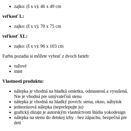
zajko: (š x v): 46 x 49 cm
veľkosť L:
zajko: (š x v): 70 x 75 cm
veľkosť XL:
zajko: (š x v): 96 x 103 cm
Farbu pozadia si môžete vybrať z dvoch farieb:
ružové
mint
Vlastnosti produktu:
nálepka je vhodná na hladkú omietku, odmastenú a vysušenú.
Nie je vhodná pre umývateľnú stenu
nálepka je vhodná na hladký povrch: stena, okno, nábytok
jednorázová nálepka (neprelepujte ju)
grafický dizajn je autorským vlastníctvom štúdia yokodesign
nálepka na stenu do detskej izby - bez zápachu, bezpečná pre
deti