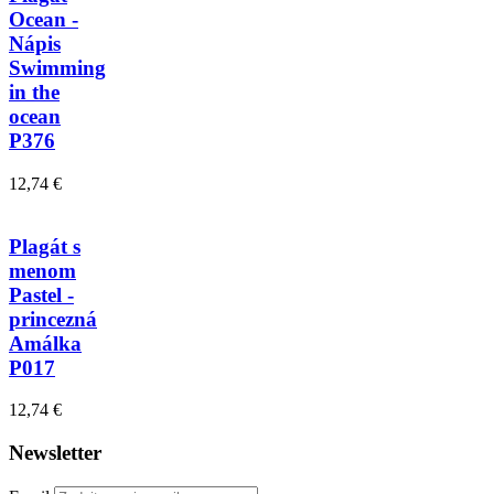
Ocean -
Nápis
Swimming
in the
ocean
P376
12,74 €
Plagát s
menom
Pastel -
princezná
Amálka
P017
12,74 €
Newsletter