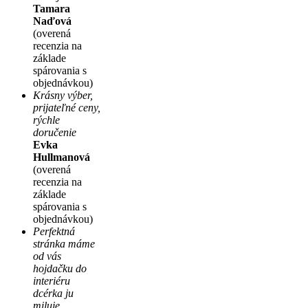
Tamara
Naďová
(overená
recenzia na
základe
spárovania s
objednávkou)
Krásny výber,
prijateľné ceny,
rýchle
doručenie
Evka
Hullmanová
(overená
recenzia na
základe
spárovania s
objednávkou)
Perfektná
stránka máme
od vás
hojdačku do
interiéru
dcérka ju
miluje