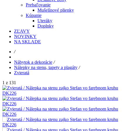
Prebaľovanie
Mušelínové plienky
Kúpanie
Uteráky
Doplnky
ZĽAVY
NOVINKY
NA SKLADE
/
Nábytok a dekorácie
/
Nálepky na stenu, tapety a plagáty
/
Zvieratá
1 z 131