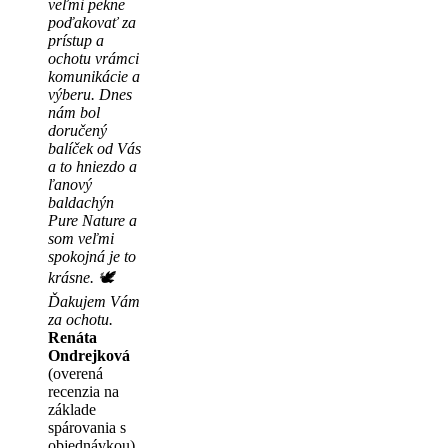
veľmi pekne
poďakovať za
prístup a
ochotu vrámci
komunikácie a
výberu. Dnes
nám bol
doručený
balíček od Vás
a to hniezdo a
ľanový
baldachýn
Pure Nature a
som veľmi
spokojná je to
krásne. 🕊
Ďakujem Vám
za ochotu.
Renáta
Ondrejková
(overená
recenzia na
základe
spárovania s
objednávkou)