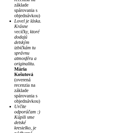
základe
spárovania s
objednávkou)
Lovel je láska.
Krásne
vecičky, ktoré
dodajú
detským
izbičkám tu
správnu
atmosféru a
originalitu.
Mária
Košutová
(overená
recenzia na
základe
spárovania s
objednávkou)
Určite
odporúčam :)
Kúpili sme
detské
kresielko, je