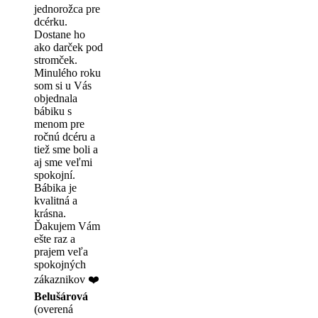
jednorožca pre
dcérku.
Dostane ho
ako darček pod
stromček.
Minulého roku
som si u Vás
objednala
bábiku s
menom pre
ročnú dcéru a
tiež sme boli a
aj sme veľmi
spokojní.
Bábika je
kvalitná a
krásna.
Ďakujem Vám
ešte raz a
prajem veľa
spokojných
zákaznikov ❤️
Belušárová
(overená