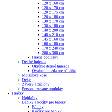
120 x 160 cm
120 x 170 cm
120 x 175 cm
120 x 180 cm
130 x 170 cm
130 x 180 cm
140 x 200 cm
140 x 210 cm
145 x 160 cm
160 x 180 cm
170 x 240 cm
200 x 300 cm
Hracie podložky
Detské hniezda
Okrúhle detské hniezda
Oválne hniezda pre bábätko
Mojžišove koše
Deky
Závesy a záclony
Personalizované produkty
Hračky
Hojdačky
Bábiky a kočíky pre bábiky
Bábiky
Kočíky pre bábiky