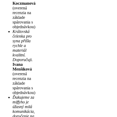
Koczmanová
(overená
recenzia na
základe
spárovania s
objednávkou)
Královská
čelenka pro
syna přišla
rychle a
materiál
kvalitní.
Doporučuji.
Ivana
Menšíková
(overená
recenzia na
základe
spárovania s
objednávkou)
Ďakujeme za
miffyho je
úžasný milá
komunikácia,
doručenie na