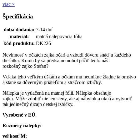
viac >
Špecifikácia
doba dodania:
7-14 dní
materiál:
matná nalepovacia fólia
kód produktu:
DK226
Nevinnosť v očkách zajka očarí a vzbudí dôveru snáď u každého
dieťatka. Komu by sa predsa nemohol páčiť tento náš
rozkošný zajko Stefan?
Vďaka jeho veľkým uškám a očkám mu neunikne žiadne tajomstvo
a stane sa dôverným priateľom a strážcom izbičky.
Nálepka je vytlačená na matnej fólií. Nálepka obsahuje
zajka. Môže zdobiť nie len steny, ale aj nábytok a okná a vytvoriť
tak jedinečný dizajn detskej izbičky.
Vyrobené v EÚ.
Rozmery nálepky:
veľkosť M: