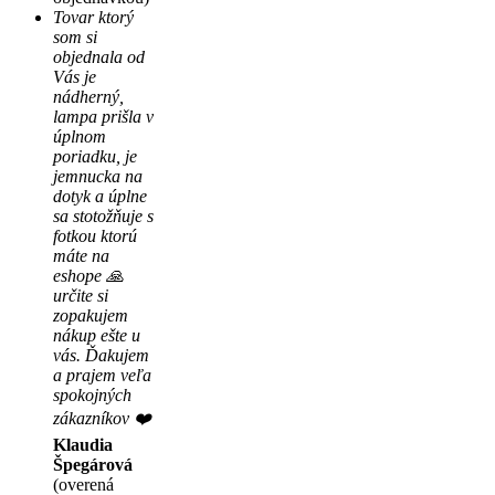
Tovar ktorý
som si
objednala od
Vás je
nádherný,
lampa prišla v
úplnom
poriadku, je
jemnucka na
dotyk a úplne
sa stotožňuje s
fotkou ktorú
máte na
eshope 🙏
určite si
zopakujem
nákup ešte u
vás. Ďakujem
a prajem veľa
spokojných
zákazníkov ❤️
Klaudia
Špegárová
(overená