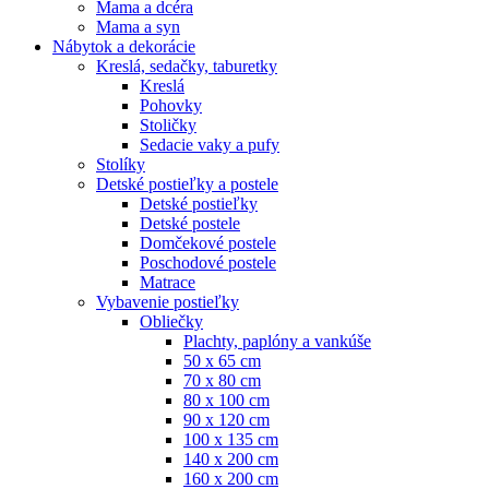
Mama a dcéra
Mama a syn
Nábytok a dekorácie
Kreslá, sedačky, taburetky
Kreslá
Pohovky
Stoličky
Sedacie vaky a pufy
Stolíky
Detské postieľky a postele
Detské postieľky
Detské postele
Domčekové postele
Poschodové postele
Matrace
Vybavenie postieľky
Obliečky
Plachty, paplóny a vankúše
50 x 65 cm
70 x 80 cm
80 x 100 cm
90 x 120 cm
100 x 135 cm
140 x 200 cm
160 x 200 cm