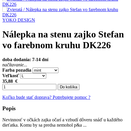
YOKO DESIGN
Nálepka na stenu zajko Stefan
vo farebnom kruhu DK226
doba dodania: 7-14 dní
načítavanie...
Farba pozadia
Veľkosť
35,88
€
Do košíka
Koľko bude stať doprava?
Potrebujete pomoc ?
Popis
Nevinnosť v očkách zajka očarí a vzbudí dôveru snáď u každého
dieťatka. Komu by sa predsa nemohol p&a ...