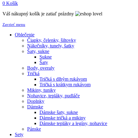
0
Košík
Váš nákupný košík je zatiaľ prázdny
Zavrieť menu
Oblečenie
Čiapky, čelenky, šiltovky
Nákrčníky, tunely, šatky
Šaty, sukne
Sukne
Šaty
Body, overaly
Tričká
Tričká s dlhým rukávom
Tričká s krátkym rukávom
Mikiny, tuniky
Nohavice, tepláky, pudláče
Doplnky
Dámske
Dámske šaty, sukne
Dámske tričká a mikiny
Dámske tepláky a legíny, nohavice
Pánske
Sety