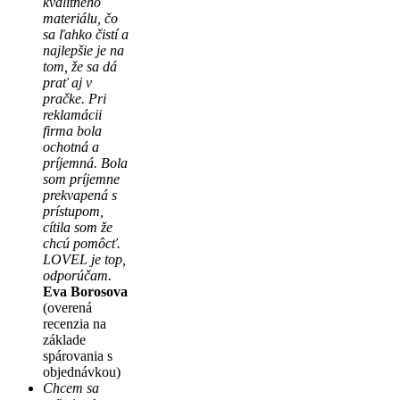
kvalitného
materiálu, čo
sa ľahko čistí a
najlepšie je na
tom, že sa dá
prať aj v
pračke. Pri
reklamácii
firma bola
ochotná a
príjemná. Bola
som príjemne
prekvapená s
prístupom,
cítila som že
chcú pomôcť.
LOVEL je top,
odporúčam.
Eva Borosova
(overená
recenzia na
základe
spárovania s
objednávkou)
Chcem sa