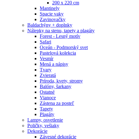
200 x 220 cm
Mantinely
Spacie vaky
Zavinovačky
Baldachýny + doplnky
Nálepky na stenu, tapety a plagáty
Forest - Lesný motív
Safari
Oceán - Podmorský svet
Pastelová kolekcia
Vesmír
Mená a nápisy
Tvary
Zvieratá
Príroda, kvety, stromy
Balóny, šarkany
Ostatné
Vianoce
Zástena za posteľ
Tapety
Plagáty
Lampy, osvetlenie
Poličky, vešiaky
Dekorácie
Závesné dekorácie