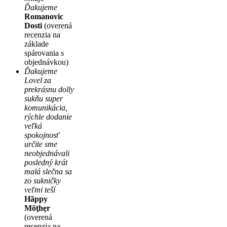
Ďakujeme
Romanovic
Dosti
(overená
recenzia na
základe
spárovania s
objednávkou)
Ďakujeme
Lovel za
prekrásnu dolly
sukňu super
komunikácia,
rýchle dodanie
veľká
spokojnosť
určite sme
neobjednávali
posledný krát
malá slečna sa
zo sukničky
veľmi teší
Hãppy
Mõţhęr
(overená
recenzia na