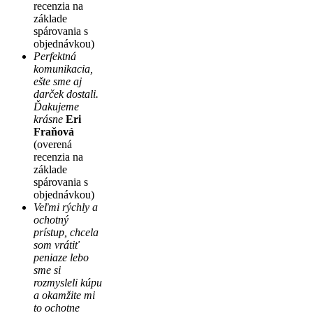
recenzia na
základe
spárovania s
objednávkou)
Perfektná
komunikacia,
ešte sme aj
darček dostali.
Ďakujeme
krásne
Eri
Fraňová
(overená
recenzia na
základe
spárovania s
objednávkou)
Veľmi rýchly a
ochotný
prístup, chcela
som vrátiť
peniaze lebo
sme si
rozmysleli kúpu
a okamžite mi
to ochotne