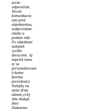
urcite
odporučam.
Skvela
komunikacia
este pred
objednavkou,
zodpovedane
otazky a
podane info.
Po objednani
nalepiek
rychke
dorucenie. Aj
napriek tomu
ze su
personalizovane
(vlastne
farebne
prevedenie).
Nalepky na
stene drzia
užasne,celej
izbe dodajú
šmrc
Dakujeme