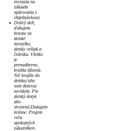
recenzia na
základe
spárovania s
objednávkou)
Dobrý deň,
ďakujem
krasne za
detské
kresielko,
detsky vešiak a
čelenku. Všetko
je
prenadherne,
kvalita úžasná.
Nič krajšie do
detskej izby
som doteraz
nevidela. Pre
detský dotyk
ako
stvorená.Dakujem
krásne. Prajem
veľa
spokojných
zákazníkov.