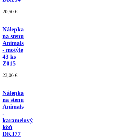
20,50 €
Nálepka
na stenu
Animals
- motýle
43 ks
Z015
23,06 €
Nálepka
na stenu
Animals
-
karamelový
kôň
DK377