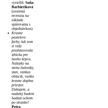
vyriešili.
Soňa
Barbieriková
(overená
recenzia na
základe
spárovania s
objednávkou)
Krasne
pastelove
farby, tak som
si vzdy
predstavovala
izbicku pre
nasho krpca.
Nalepky na
stenu baloniky,
stan, vankus
oblacik, vsetko
krasne doplna
priestor.
Dakujem, a
nadalej budem
hadzat ockom
po stranke!
Petra