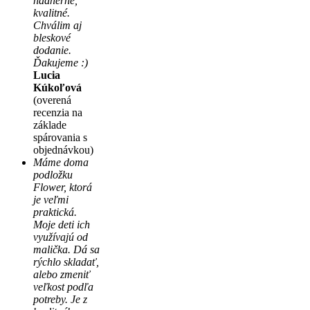
nádherné,
kvalitné.
Chválim aj
bleskové
dodanie.
Ďakujeme :)
Lucia
Kúkoľová
(overená
recenzia na
základe
spárovania s
objednávkou)
Máme doma
podložku
Flower, ktorá
je veľmi
praktická.
Moje deti ich
využívajú od
malička. Dá sa
rýchlo skladať,
alebo zmeniť
veľkost podľa
potreby. Je z