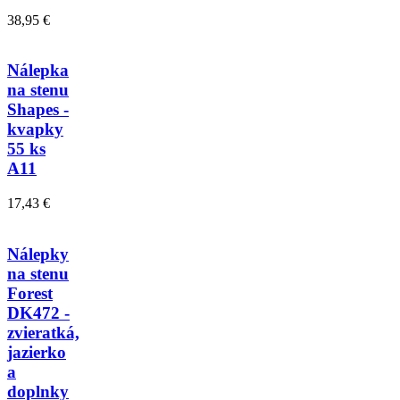
38,95 €
Nálepka
na stenu
Shapes -
kvapky
55 ks
A11
17,43 €
Nálepky
na stenu
Forest
DK472 -
zvieratká,
jazierko
a
doplnky