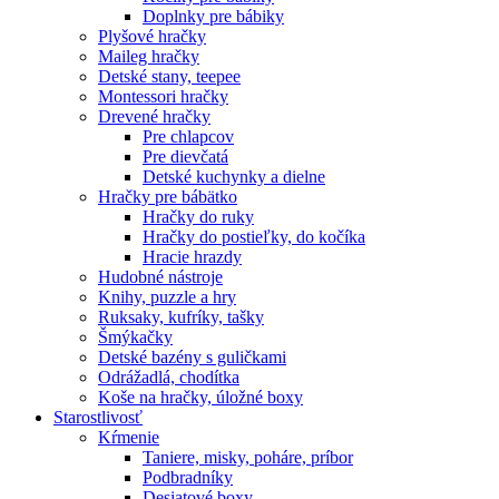
Doplnky pre bábiky
Plyšové hračky
Maileg hračky
Detské stany, teepee
Montessori hračky
Drevené hračky
Pre chlapcov
Pre dievčatá
Detské kuchynky a dielne
Hračky pre bábätko
Hračky do ruky
Hračky do postieľky, do kočíka
Hracie hrazdy
Hudobné nástroje
Knihy, puzzle a hry
Ruksaky, kufríky, tašky
Šmýkačky
Detské bazény s guličkami
Odrážadlá, chodítka
Koše na hračky, úložné boxy
Starostlivosť
Kŕmenie
Taniere, misky, poháre, príbor
Podbradníky
Desiatové boxy