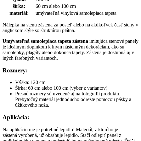
šírka:
60 cm alebo 100 cm
materiál:
umývateľná vinylová samolepiaca tapeta
Nálepka na stenu zástena za posteľ alebo na akúkoľvek časť steny v
anglickom štýle so štruktúrou plátna.
Umývateľná samolepiaca tapeta
zástena
imitujúca stenové panely
je ideálnym doplnkom k iným nástenným dekoráciám, ako sú
samolepky, plagáty alebo dokonca tapety. Zástena je dostupná aj v
iných farebných variantoch.
Rozmery
:
Výška: 120 cm
Šírka: 60 cm alebo 100 cm (výber z variantov)
Presné rozmery sú uvedené aj na fotografii produktu.
Prebytočný materiál jednoducho odrežte pomocou pásky a
úžitkového noža.
Aplikácia
:
Na aplikáciu nie je potrebné lepidlo! Materiál, z ktorého je
zástená vyrobená, už obsahuje lepidlo. Stačí odlepiť panel z
podkladového papiera a umiestniť ho na požadované miesto. Ďalší