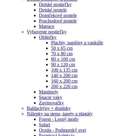
Detské postieľky
Detské postele
Domčekové postele
Poschodové postele
Matrace
Vybavenie postieľky
Obliečky
Plachty, paplóny a vankúše
50 x 65 cm
70 x 80 cm
80 x 100 cm
90 x 120 cm
100 x 135 cm
140 x 200 cm
160 x 200 cm
200 x 220 cm
Mantinely
Spacie vaky
Zavinovačky
Baldachýny + doplnky
Nálepky na stenu, tapety a plagáty
Forest - Lesný motív
Safari
Oceán - Podmorský svet
Pastelová kolekcia