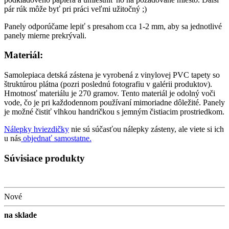
pár rúk môže byť pri práci veľmi užitočný ;)
Panely odporúčame lepiť s presahom cca 1-2 mm, aby sa jednotlivé
panely mierne prekrývali.
Materiál
:
Samolepiaca detská zástena je vyrobená z vinylovej PVC tapety so
štruktúrou plátna (pozri poslednú fotografiu v galérii produktov).
Hmotnosť materiálu je 270 gramov. Tento materiál je odolný voči
vode, čo je pri každodennom používaní mimoriadne dôležité. Panely
je možné čistiť vlhkou handričkou s jemným čistiacim prostriedkom.
Nálepky hviezdičky
nie sú súčasťou nálepky zásteny, ale viete si ich
u nás
objednať samostatne.
Súvisiace produkty
Nové
na sklade