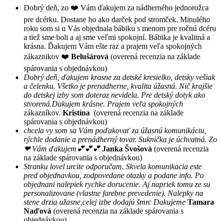
Dobrý deň, zo ❤️ Vám ďakujem za nádherného jednorožca
pre dcérku. Dostane ho ako darček pod stromček. Minulého
roku som si u Vás objednala bábiku s menom pre ročnú dcéru
a tiež sme boli a aj sme veľmi spokojní. Bábika je kvalitná a
krásna. Ďakujem Vám ešte raz a prajem veľa spokojných
zákaznikov ❤️
Belušárová
(overená recenzia na základe
spárovania s objednávkou)
Dobrý deň, ďakujem krasne za detské kresielko, detsky vešiak
a čelenku. Všetko je prenadherne, kvalita úžasná. Nič krajšie
do detskej izby som doteraz nevidela. Pre detský dotyk ako
stvorená.Dakujem krásne. Prajem veľa spokojných
zákazníkov.
Kristína
(overená recenzia na základe
spárovania s objednávkou)
chcela vy som sa Vám poďakovať za úžasnú komunikáciu,
rýchle dodanie a prenádherný tovar. Suknička je úchvatná. Zo
❤ Vám ďakujem💕💕💕
Janka Švošová
(overená recenzia
na základe spárovania s objednávkou)
Stranku lovel urcite odporučam. Skvela komunikacia este
pred objednavkou, zodpovedane otazky a podane info. Po
objednani nalepiek rychke dorucenie. Aj napriek tomu ze su
personalizovane (vlastne farebne prevedenie). Nalepky na
stene drzia užasne,celej izbe dodajú šmrc Dakujeme
Tamara
Naďová
(overená recenzia na základe spárovania s
objednávkou)