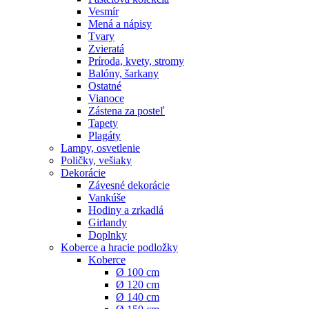
Vesmír
Mená a nápisy
Tvary
Zvieratá
Príroda, kvety, stromy
Balóny, šarkany
Ostatné
Vianoce
Zástena za posteľ
Tapety
Plagáty
Lampy, osvetlenie
Poličky, vešiaky
Dekorácie
Závesné dekorácie
Vankúše
Hodiny a zrkadlá
Girlandy
Doplnky
Koberce a hracie podložky
Koberce
Ø 100 cm
Ø 120 cm
Ø 140 cm