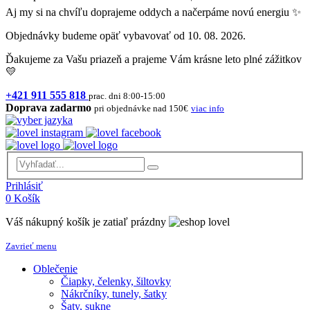
Aj my si na chvíľu doprajeme oddych a načerpáme novú energiu ✨
Objednávky budeme opäť vybavovať od 10. 08. 2026.
Ďakujeme za Vašu priazeň a prajeme Vám krásne leto plné zážitkov
💛
+421 911 555 818
prac. dni 8:00-15:00
Doprava zadarmo
pri objednávke nad 150€
viac info
Prihlásiť
0
Košík
Váš nákupný košík je zatiaľ prázdny
Zavrieť menu
Oblečenie
Čiapky, čelenky, šiltovky
Nákrčníky, tunely, šatky
Šaty, sukne