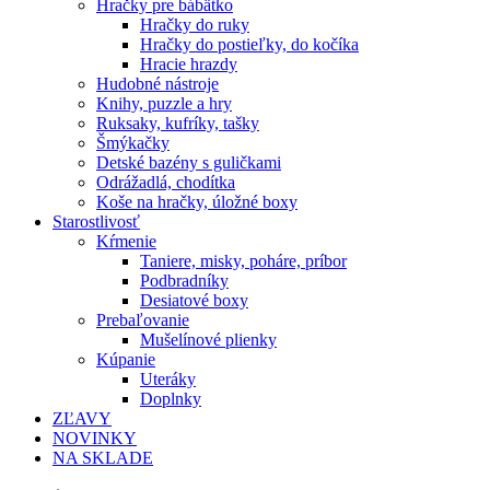
Hračky pre bábätko
Hračky do ruky
Hračky do postieľky, do kočíka
Hracie hrazdy
Hudobné nástroje
Knihy, puzzle a hry
Ruksaky, kufríky, tašky
Šmýkačky
Detské bazény s guličkami
Odrážadlá, chodítka
Koše na hračky, úložné boxy
Starostlivosť
Kŕmenie
Taniere, misky, poháre, príbor
Podbradníky
Desiatové boxy
Prebaľovanie
Mušelínové plienky
Kúpanie
Uteráky
Doplnky
ZĽAVY
NOVINKY
NA SKLADE