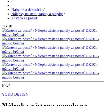
/
Nábytok a dekorácie
/
Nálepky na stenu, tapety a plagáty
/
Zástena za posteľ
4 z 10
Nové
YOKO DESIGN
Nálepka zástena panely za