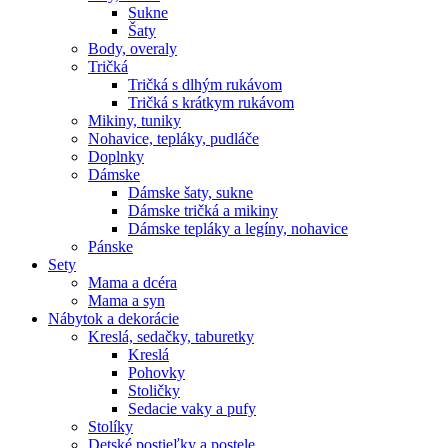
Sukne
Šaty
Body, overaly
Tričká
Tričká s dlhým rukávom
Tričká s krátkym rukávom
Mikiny, tuniky
Nohavice, tepláky, pudláče
Doplnky
Dámske
Dámske šaty, sukne
Dámske tričká a mikiny
Dámske tepláky a legíny, nohavice
Pánske
Sety
Mama a dcéra
Mama a syn
Nábytok a dekorácie
Kreslá, sedačky, taburetky
Kreslá
Pohovky
Stoličky
Sedacie vaky a pufy
Stolíky
Detské postieľky a postele