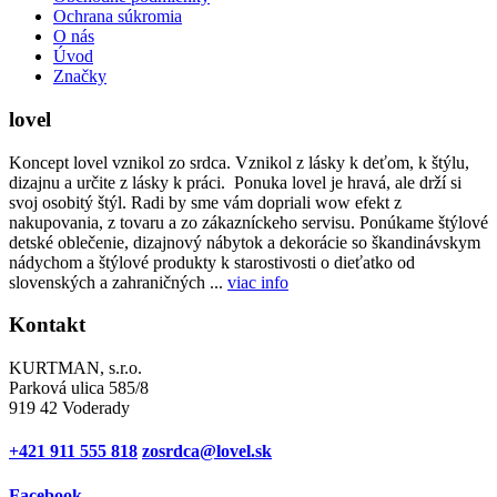
Ochrana súkromia
O nás
Úvod
Značky
lovel
Koncept lovel vznikol zo srdca. Vznikol z lásky k deťom, k štýlu,
dizajnu a určite z lásky k práci. Ponuka lovel je hravá, ale drží si
svoj osobitý štýl. Radi by sme vám dopriali wow efekt z
nakupovania, z tovaru a zo zákazníckeho servisu. Ponúkame štýlové
detské oblečenie, dizajnový nábytok a dekorácie so škandinávskym
nádychom a štýlové produkty k starostivosti o dieťatko od
slovenských a zahraničných ...
viac info
Kontakt
KURTMAN, s.r.o.
Parková ulica 585/8
919 42 Voderady
+421 911 555 818
zosrdca@lovel.sk
Facebook