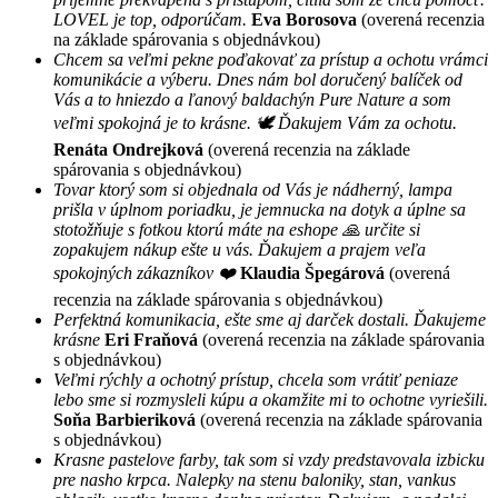
LOVEL je top, odporúčam.
Eva Borosova
(overená recenzia
na základe spárovania s objednávkou)
Chcem sa veľmi pekne poďakovať za prístup a ochotu vrámci
komunikácie a výberu. Dnes nám bol doručený balíček od
Vás a to hniezdo a ľanový baldachýn Pure Nature a som
veľmi spokojná je to krásne. 🕊 Ďakujem Vám za ochotu.
Renáta Ondrejková
(overená recenzia na základe
spárovania s objednávkou)
Tovar ktorý som si objednala od Vás je nádherný, lampa
prišla v úplnom poriadku, je jemnucka na dotyk a úplne sa
stotožňuje s fotkou ktorú máte na eshope 🙏 určite si
zopakujem nákup ešte u vás. Ďakujem a prajem veľa
spokojných zákazníkov ❤️
Klaudia Špegárová
(overená
recenzia na základe spárovania s objednávkou)
Perfektná komunikacia, ešte sme aj darček dostali. Ďakujeme
krásne
Eri Fraňová
(overená recenzia na základe spárovania
s objednávkou)
Veľmi rýchly a ochotný prístup, chcela som vrátiť peniaze
lebo sme si rozmysleli kúpu a okamžite mi to ochotne vyriešili.
Soňa Barbieriková
(overená recenzia na základe spárovania
s objednávkou)
Krasne pastelove farby, tak som si vzdy predstavovala izbicku
pre nasho krpca. Nalepky na stenu baloniky, stan, vankus