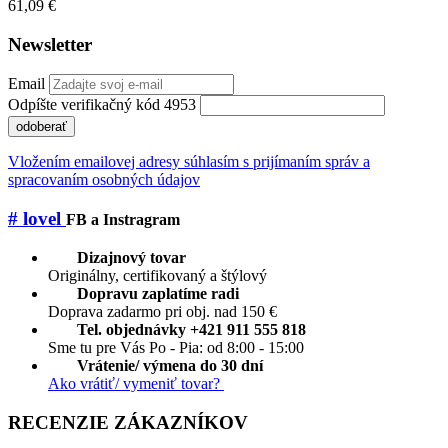
61,09 €
Newsletter
Email
Odpíšte verifikačný kód 4953
odoberať
Vložením emailovej adresy súhlasím s prijímaním správ a
spracovaním osobných údajov
# lovel
FB a Instragram
Dizajnový tovar
Originálny, certifikovaný a štýlový
Dopravu zaplatíme radi
Doprava zadarmo pri obj. nad 150 €
Tel. objednávky +421 911 555 818
Sme tu pre Vás Po - Pia: od 8:00 - 15:00
Vrátenie/ výmena do 30 dní
Ako vrátiť/ vymeniť tovar?
RECENZIE ZÁKAZNÍKOV