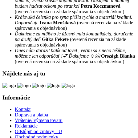
oblacik, vsetko krasne doplna priestor. Dakujem, a nadalej
budem hadzat ockom po stranke!
Petra Koczmanová
(overená recenzia na základe spárovania s objednávkou)
Královská čelenka pro syna přišla rychle a materiál kvalitní.
Doporučuji.
Ivana Menšíková
(overená recenzia na základe
spárovania s objednávkou)
Ďakujeme za miffyho je úžasný milá komunikácia, doručenie
na druhý deň
Gitka Fekete
(overená recenzia na základe
spárovania s objednávkou)
Dnes nám dorazil balík od lovel , veľmi sa z neho tešíme,
môžeme len odporúčať !💕 Ďakujeme ☺️🤗
Országh Bianka
(overená recenzia na základe spárovania s objednávkou)
Nájdete nás aj tu
Informácie
Kontakt
Doprava a platba
Vrátenie/ výmena tovaru
Reklamácie
Odstúpiť od zmluvy TU
Obchodné podmienky