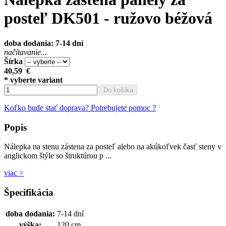
posteľ DK501 - ružovo béžová
doba dodania: 7-14 dní
načítavanie...
Šírka
40,59
€
* vyberte variant
Do košíka
Koľko bude stať doprava?
Potrebujete pomoc ?
Popis
Nálepka na stenu zástena za posteľ alebo na akúkoľvek časť steny v
anglickom štýle so štruktúrou p ...
viac >
Špecifikácia
doba dodania:
7-14 dní
výška:
120 cm