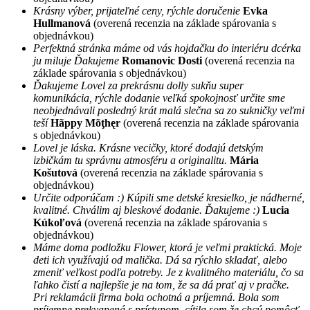
Krásny výber, prijateľné ceny, rýchle doručenie
Evka
Hullmanová
(overená recenzia na základe spárovania s
objednávkou)
Perfektná stránka máme od vás hojdačku do interiéru dcérka
ju miluje Ďakujeme
Romanovic Dosti
(overená recenzia na
základe spárovania s objednávkou)
Ďakujeme Lovel za prekrásnu dolly sukňu super
komunikácia, rýchle dodanie veľká spokojnosť určite sme
neobjednávali posledný krát malá slečna sa zo sukničky veľmi
teší
Hãppy Mõţhęr
(overená recenzia na základe spárovania
s objednávkou)
Lovel je láska. Krásne vecičky, ktoré dodajú detským
izbičkám tu správnu atmosféru a originalitu.
Mária
Košutová
(overená recenzia na základe spárovania s
objednávkou)
Určite odporúčam :) Kúpili sme detské kresielko, je nádherné,
kvalitné. Chválim aj bleskové dodanie. Ďakujeme :)
Lucia
Kúkoľová
(overená recenzia na základe spárovania s
objednávkou)
Máme doma podložku Flower, ktorá je veľmi praktická. Moje
deti ich využívajú od malička. Dá sa rýchlo skladať, alebo
zmeniť veľkost podľa potreby. Je z kvalitného materiálu, čo sa
ľahko čistí a najlepšie je na tom, že sa dá prať aj v pračke.
Pri reklamácii firma bola ochotná a príjemná. Bola som
príjemne prekvapená s prístupom, cítila som že chcú pomôcť.