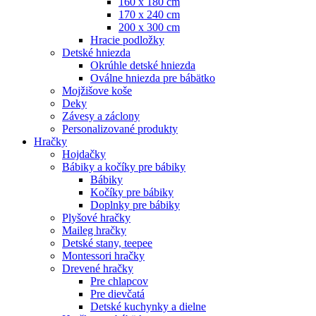
160 x 180 cm
170 x 240 cm
200 x 300 cm
Hracie podložky
Detské hniezda
Okrúhle detské hniezda
Oválne hniezda pre bábätko
Mojžišove koše
Deky
Závesy a záclony
Personalizované produkty
Hračky
Hojdačky
Bábiky a kočíky pre bábiky
Bábiky
Kočíky pre bábiky
Doplnky pre bábiky
Plyšové hračky
Maileg hračky
Detské stany, teepee
Montessori hračky
Drevené hračky
Pre chlapcov
Pre dievčatá
Detské kuchynky a dielne