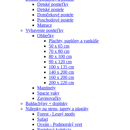
Detské postieľky
Detské postele
Domčekové postele
Poschodové postele
Matrace
Vybavenie postieľky
Obliečky
Plachty, paplóny a vankúše
50 x 65 cm
70 x 80 cm
80 x 100 cm
90 x 120 cm
100 x 135 cm
140 x 200 cm
160 x 200 cm
200 x 220 cm
Mantinely
Spacie vaky
Zavinovačky
Baldachýny + doplnky
Nálepky na stenu, tapety a plagáty
Forest - Lesný motív
Safari
Oceán - Podmorský svet
Pastelová kolekcia