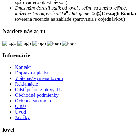
spárovania s objednávkou)
Dnes nám dorazil balík od lovel , veľmi sa z neho tešíme,
môžeme len odporúčať !💕 Ďakujeme ☺️🤗
Országh Bianka
(overená recenzia na základe spárovania s objednávkou)
Nájdete nás aj tu
Informácie
Kontakt
Doprava a platba
Vrátenie/ výmena tovaru
Reklamácie
Odstúpiť od zmluvy TU
Obchodné podmienky
Ochrana súkromia
O nás
Úvod
Značky
lovel