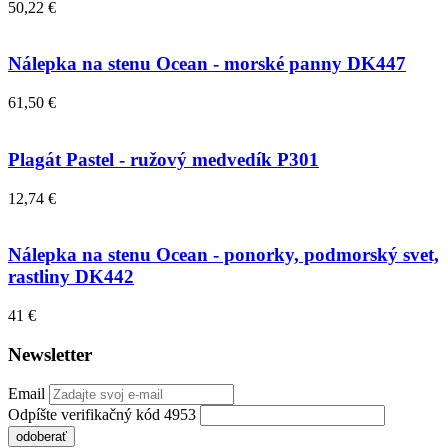
50,22 €
Nálepka na stenu Ocean - morské panny DK447
61,50 €
Plagát Pastel - ružový medvedík P301
12,74 €
Nálepka na stenu Ocean - ponorky, podmorský svet,
rastliny DK442
41 €
Newsletter
Email
Odpíšte verifikačný kód 4953
odoberať