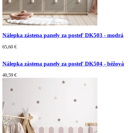
Nálepka zástena panely za posteľ DK503 - modrá
65,60 €
Nálepka zástena panely za posteľ DK504 - béžová
40,59 €