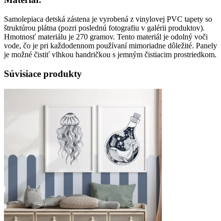
Samolepiaca detská zástena je vyrobená z vinylovej PVC tapety so
štruktúrou plátna (pozri poslednú fotografiu v galérii produktov).
Hmotnosť materiálu je 270 gramov. Tento materiál je odolný voči
vode, čo je pri každodennom používaní mimoriadne dôležité. Panely
je možné čistiť vlhkou handričkou s jemným čistiacim prostriedkom.
Súvisiace produkty