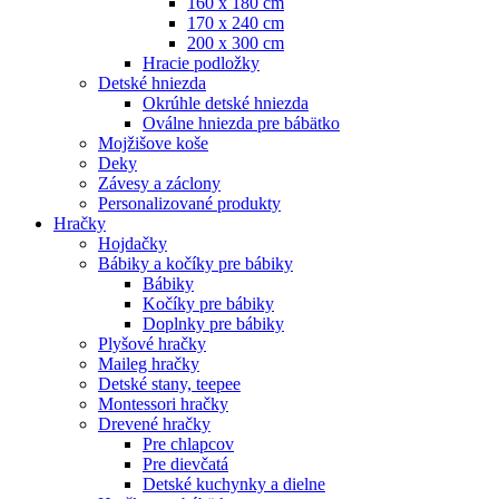
160 x 180 cm
170 x 240 cm
200 x 300 cm
Hracie podložky
Detské hniezda
Okrúhle detské hniezda
Oválne hniezda pre bábätko
Mojžišove koše
Deky
Závesy a záclony
Personalizované produkty
Hračky
Hojdačky
Bábiky a kočíky pre bábiky
Bábiky
Kočíky pre bábiky
Doplnky pre bábiky
Plyšové hračky
Maileg hračky
Detské stany, teepee
Montessori hračky
Drevené hračky
Pre chlapcov
Pre dievčatá
Detské kuchynky a dielne