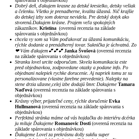
spárovania s objednávkou)
Dobrý deň, ďakujem krasne za detské kresielko, detsky vešiak
a čelenku. Všetko je prenadherne, kvalita úžasná. Nič krajšie
do detskej izby som doteraz nevidela. Pre detský dotyk ako
stvorená.Dakujem krásne. Prajem veľa spokojných
zákazníkov.
Kristína
(overená recenzia na základe
spárovania s objednávkou)
chcela vy som sa Vám poďakovať za úžasnú komunikáciu,
rýchle dodanie a prenádherný tovar. Suknička je úchvatná. Zo
❤ Vám ďakujem💕💕💕
Janka Švošová
(overená recenzia
na základe spárovania s objednávkou)
Stranku lovel urcite odporučam. Skvela komunikacia este
pred objednavkou, zodpovedane otazky a podane info. Po
objednani nalepiek rychke dorucenie. Aj napriek tomu ze su
personalizovane (vlastne farebne prevedenie). Nalepky na
stene drzia užasne,celej izbe dodajú šmrc Dakujeme
Tamara
Naďová
(overená recenzia na základe spárovania s
objednávkou)
Krásny výber, prijateľné ceny, rýchle doručenie
Evka
Hullmanová
(overená recenzia na základe spárovania s
objednávkou)
Perfektná stránka máme od vás hojdačku do interiéru dcérka
ju miluje Ďakujeme
Romanovic Dosti
(overená recenzia na
základe spárovania s objednávkou)
Ďakujeme Lovel za prekrásnu dolly sukňu super