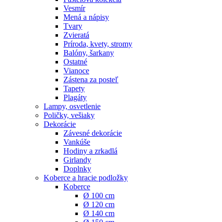
Vesmír
Mená a nápisy
Tvary
Zvieratá
Príroda, kvety, stromy
Balóny, šarkany
Ostatné
Vianoce
Zástena za posteľ
Tapety
Plagáty
Lampy, osvetlenie
Poličky, vešiaky
Dekorácie
Závesné dekorácie
Vankúše
Hodiny a zrkadlá
Girlandy
Doplnky
Koberce a hracie podložky
Koberce
Ø 100 cm
Ø 120 cm
Ø 140 cm