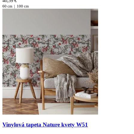
40,59 €
60 cm |
100 cm
Vinylová tapeta Nature kvety W51