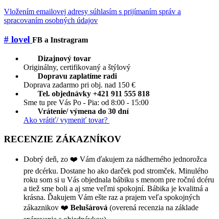
Vložením emailovej adresy súhlasím s prijímaním správ a
spracovaním osobných údajov
# lovel
FB a Instragram
Dizajnový tovar
Originálny, certifikovaný a štýlový
Dopravu zaplatíme radi
Doprava zadarmo pri obj. nad 150 €
Tel. objednávky +421 911 555 818
Sme tu pre Vás Po - Pia: od 8:00 - 15:00
Vrátenie/ výmena do 30 dní
Ako vrátiť/ vymeniť tovar?
RECENZIE ZÁKAZNÍKOV
Dobrý deň, zo ❤️ Vám ďakujem za nádherného jednorožca
pre dcérku. Dostane ho ako darček pod stromček. Minulého
roku som si u Vás objednala bábiku s menom pre ročnú dcéru
a tiež sme boli a aj sme veľmi spokojní. Bábika je kvalitná a
krásna. Ďakujem Vám ešte raz a prajem veľa spokojných
zákaznikov ❤️
Belušárová
(overená recenzia na základe