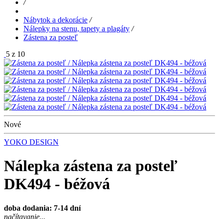
/
Nábytok a dekorácie
/
Nálepky na stenu, tapety a plagáty
/
Zástena za posteľ
5 z 10
Nové
YOKO DESIGN
Nálepka zástena za posteľ
DK494 - béžová
doba dodania: 7-14 dní
načítavanie...