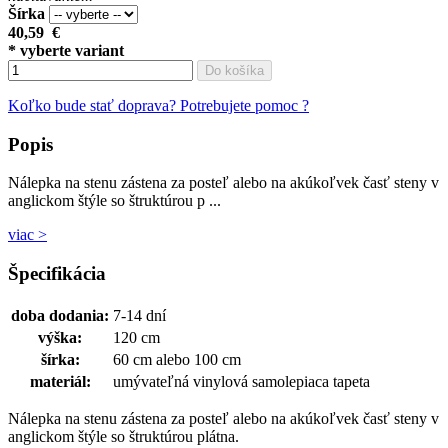
Šírka
40,59
€
* vyberte variant
Do košíka
Koľko bude stať doprava?
Potrebujete pomoc ?
Popis
Nálepka na stenu zástena za posteľ alebo na akúkoľvek časť steny v
anglickom štýle so štruktúrou p ...
viac >
Špecifikácia
doba dodania:
7-14 dní
výška:
120 cm
šírka:
60 cm alebo 100 cm
materiál:
umývateľná vinylová samolepiaca tapeta
Nálepka na stenu zástena za posteľ alebo na akúkoľvek časť steny v
anglickom štýle so štruktúrou plátna.