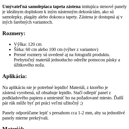
Umývateľná samolepiaca tapeta
zástena
imitujúca stenové panely
je ideálnym doplnkom k iným nástenným dekoráciám, ako sú
samolepky, plagáty alebo dokonca tapety. Zástena je dostupná aj v
iných farebných variantoch.
Rozmery
:
Výška: 120 cm
Šírka: 60 cm alebo 100 cm (výber z variantov)
Presné rozmery sú uvedené aj na fotografii produktu.
Prebytočný materiál jednoducho odrežte pomocou pásky a
úžitkového noža.
Aplikácia
:
Na aplikáciu nie je potrebné lepidlo! Materiál, z ktorého je
zástená vyrobená, už obsahuje lepidlo. Stačí odlepiť panel z
podkladového papiera a umiestniť ho na požadované miesto. Ďalší
pár rúk môže byť pri práci veľmi užitočný ;)
Panely odporúčame lepiť s presahom cca 1-2 mm, aby sa jednotlivé
panely mierne prekrývali.
Materiál
: