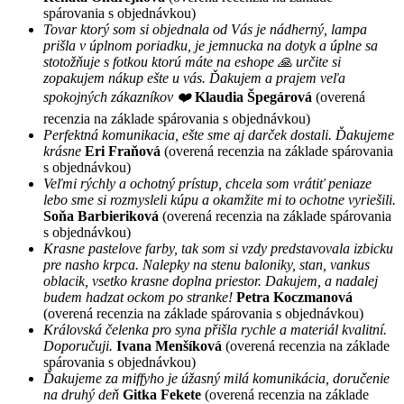
spárovania s objednávkou)
Tovar ktorý som si objednala od Vás je nádherný, lampa
prišla v úplnom poriadku, je jemnucka na dotyk a úplne sa
stotožňuje s fotkou ktorú máte na eshope 🙏 určite si
zopakujem nákup ešte u vás. Ďakujem a prajem veľa
spokojných zákazníkov ❤️
Klaudia Špegárová
(overená
recenzia na základe spárovania s objednávkou)
Perfektná komunikacia, ešte sme aj darček dostali. Ďakujeme
krásne
Eri Fraňová
(overená recenzia na základe spárovania
s objednávkou)
Veľmi rýchly a ochotný prístup, chcela som vrátiť peniaze
lebo sme si rozmysleli kúpu a okamžite mi to ochotne vyriešili.
Soňa Barbieriková
(overená recenzia na základe spárovania
s objednávkou)
Krasne pastelove farby, tak som si vzdy predstavovala izbicku
pre nasho krpca. Nalepky na stenu baloniky, stan, vankus
oblacik, vsetko krasne doplna priestor. Dakujem, a nadalej
budem hadzat ockom po stranke!
Petra Koczmanová
(overená recenzia na základe spárovania s objednávkou)
Královská čelenka pro syna přišla rychle a materiál kvalitní.
Doporučuji.
Ivana Menšíková
(overená recenzia na základe
spárovania s objednávkou)
Ďakujeme za miffyho je úžasný milá komunikácia, doručenie
na druhý deň
Gitka Fekete
(overená recenzia na základe