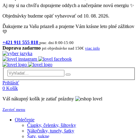
Aj my si na chvíľu doprajeme oddych a načerpáme novú energiu ✨
Objednávky budeme opäť vybavovať od 10. 08. 2026.
Ďakujeme za Vašu priazeň a prajeme Vám krásne leto plné zážitkov
💛
+421 911 555 818
prac. dni 8:00-15:00
Doprava zadarmo
pri objednávke nad 150€
viac info
Prihlásiť
0
Košík
Váš nákupný košík je zatiaľ prázdny
Zavrieť menu
Oblečenie
Čiapky, čelenky, šiltovky
Nákrčníky, tunely, šatky
Šaty, sukne