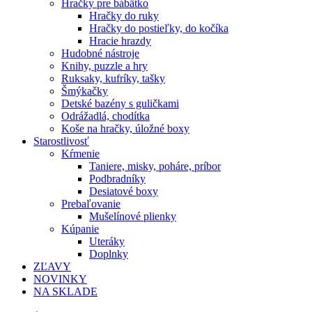
Hračky pre bábätko
Hračky do ruky
Hračky do postieľky, do kočíka
Hracie hrazdy
Hudobné nástroje
Knihy, puzzle a hry
Ruksaky, kufríky, tašky
Šmýkačky
Detské bazény s guličkami
Odrážadlá, chodítka
Koše na hračky, úložné boxy
Starostlivosť
Kŕmenie
Taniere, misky, poháre, príbor
Podbradníky
Desiatové boxy
Prebaľovanie
Mušelínové plienky
Kúpanie
Uteráky
Doplnky
ZĽAVY
NOVINKY
NA SKLADE