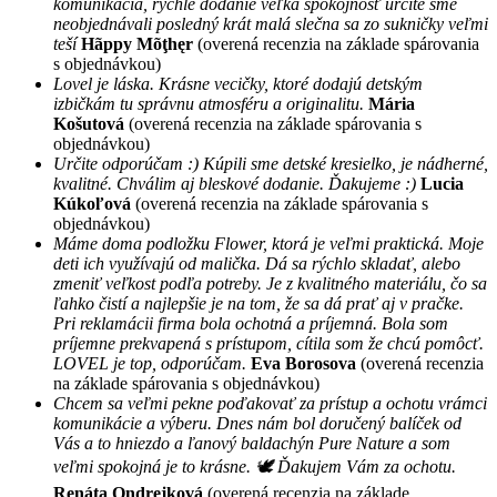
komunikácia, rýchle dodanie veľká spokojnosť určite sme
neobjednávali posledný krát malá slečna sa zo sukničky veľmi
teší
Hãppy Mõţhęr
(overená recenzia na základe spárovania
s objednávkou)
Lovel je láska. Krásne vecičky, ktoré dodajú detským
izbičkám tu správnu atmosféru a originalitu.
Mária
Košutová
(overená recenzia na základe spárovania s
objednávkou)
Určite odporúčam :) Kúpili sme detské kresielko, je nádherné,
kvalitné. Chválim aj bleskové dodanie. Ďakujeme :)
Lucia
Kúkoľová
(overená recenzia na základe spárovania s
objednávkou)
Máme doma podložku Flower, ktorá je veľmi praktická. Moje
deti ich využívajú od malička. Dá sa rýchlo skladať, alebo
zmeniť veľkost podľa potreby. Je z kvalitného materiálu, čo sa
ľahko čistí a najlepšie je na tom, že sa dá prať aj v pračke.
Pri reklamácii firma bola ochotná a príjemná. Bola som
príjemne prekvapená s prístupom, cítila som že chcú pomôcť.
LOVEL je top, odporúčam.
Eva Borosova
(overená recenzia
na základe spárovania s objednávkou)
Chcem sa veľmi pekne poďakovať za prístup a ochotu vrámci
komunikácie a výberu. Dnes nám bol doručený balíček od
Vás a to hniezdo a ľanový baldachýn Pure Nature a som
veľmi spokojná je to krásne. 🕊 Ďakujem Vám za ochotu.
Renáta Ondrejková
(overená recenzia na základe