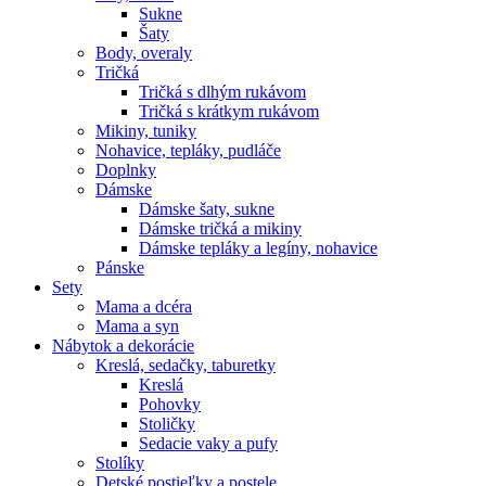
Sukne
Šaty
Body, overaly
Tričká
Tričká s dlhým rukávom
Tričká s krátkym rukávom
Mikiny, tuniky
Nohavice, tepláky, pudláče
Doplnky
Dámske
Dámske šaty, sukne
Dámske tričká a mikiny
Dámske tepláky a legíny, nohavice
Pánske
Sety
Mama a dcéra
Mama a syn
Nábytok a dekorácie
Kreslá, sedačky, taburetky
Kreslá
Pohovky
Stoličky
Sedacie vaky a pufy
Stolíky
Detské postieľky a postele