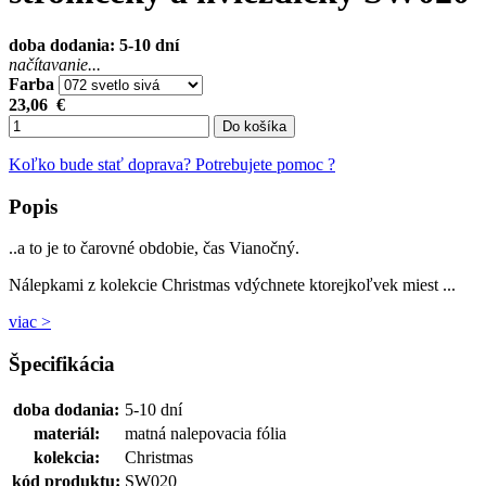
doba dodania: 5-10 dní
načítavanie...
Farba
23,06
€
Do košíka
Koľko bude stať doprava?
Potrebujete pomoc ?
Popis
..a to je to čarovné obdobie, čas Vianočný.
Nálepkami z kolekcie Christmas vdýchnete ktorejkoľvek miest ...
viac >
Špecifikácia
doba dodania:
5-10 dní
materiál:
matná nalepovacia fólia
kolekcia:
Christmas
kód produktu:
SW020