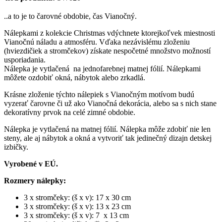
..a to je to čarovné obdobie, čas Vianočný.
Nálepkami z kolekcie Christmas vdýchnete ktorejkoľvek miestnosti
Vianočnú náladu a atmosféru. Vďaka nezávislému zloženiu
(hviezdičiek a stromčekov) získate nespočetné množstvo možností
usporiadania.
Nálepka je vytlačená na jednofarebnej matnej fólií. Nálepkami
môžete ozdobiť okná, nábytok alebo zrkadlá.
Krásne zloženie týchto nálepiek s Vianočným motívom budú
vyzerať čarovne či už ako Vianočná dekorácia, alebo sa s nich stane
dekoratívny prvok na celé zimné obdobie.
Nálepka je vytlačená na matnej fólií. Nálepka môže zdobiť nie len
steny, ale aj nábytok a okná a vytvoriť tak jedinečný dizajn detskej
izbičky.
Vyrobené v EÚ.
Rozmery nálepky:
3 x stromčeky: (š x v): 17 x 30 cm
3 x stromčeky: (š x v): 13 x 23 cm
3 x stromčeky: (š x v): 7 x 13 cm