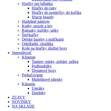
Hračky pre bábätko
Hračky do ruky
Hračky do postieľky, do kočíka
Hracie hrazdy
Hudobné nástroje
Knihy, puzzle a hry
Ruksaky, kufríky, tašky
Šmýkačky
Detské bazény s guličkami
Odrážadlá, chodítka
Koše na hračky, úložné boxy
Starostlivosť
Kŕmenie
Taniere, misky, poháre, príbor
Podbradníky
Desiatové boxy
Prebaľovanie
Mušelínové plienky
Kúpanie
Uteráky
Doplnky
ZĽAVY
NOVINKY
NA SKLADE