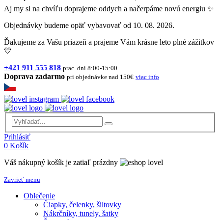
Aj my si na chvíľu doprajeme oddych a načerpáme novú energiu ✨
Objednávky budeme opäť vybavovať od 10. 08. 2026.
Ďakujeme za Vašu priazeň a prajeme Vám krásne leto plné zážitkov
💛
+421 911 555 818
prac. dni 8:00-15:00
Doprava zadarmo
pri objednávke nad 150€
viac info
Prihlásiť
0
Košík
Váš nákupný košík je zatiaľ prázdny
Zavrieť menu
Oblečenie
Čiapky, čelenky, šiltovky
Nákrčníky, tunely, šatky