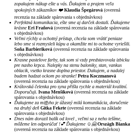
zopakujem nákup ešte u vás. Ďakujem a prajem veľa
spokojných zákazníkov ❤️
Klaudia Špegárová
(overená
recenzia na základe spárovania s objednávkou)
Perfektná komunikacia, ešte sme aj darček dostali. Ďakujeme
krásne
Eri Fraňová
(overená recenzia na základe spárovania
s objednávkou)
Veľmi rýchly a ochotný prístup, chcela som vrátiť peniaze
lebo sme si rozmysleli kúpu a okamžite mi to ochotne vyriešili.
Soňa Barbieriková
(overená recenzia na základe spárovania
s objednávkou)
Krasne pastelove farby, tak som si vzdy predstavovala izbicku
pre nasho krpca. Nalepky na stenu baloniky, stan, vankus
oblacik, vsetko krasne doplna priestor. Dakujem, a nadalej
budem hadzat ockom po stranke!
Petra Koczmanová
(overená recenzia na základe spárovania s objednávkou)
Královská čelenka pro syna přišla rychle a materiál kvalitní.
Doporučuji.
Ivana Menšíková
(overená recenzia na základe
spárovania s objednávkou)
Ďakujeme za miffyho je úžasný milá komunikácia, doručenie
na druhý deň
Gitka Fekete
(overená recenzia na základe
spárovania s objednávkou)
Dnes nám dorazil balík od lovel , veľmi sa z neho tešíme,
môžeme len odporúčať !💕 Ďakujeme ☺️🤗
Országh Bianka
(overená recenzia na základe spárovania s objednávkou)