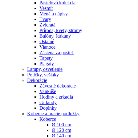
Pastelová kolekcia
Vesmír
Mená a nápisy
Tvary
Zvieratá
Príroda, kvety, stromy
Balóny, šarkany
Ostatné
Vianoce
Zástena za posteľ
Tapety
Plagáty
Lampy, osvetlenie
Poličky, vešiaky
Dekorácie
Závesné dekorácie
Vankúše
Hodiny a zrkadlá
Girlandy
Doplnky
Koberce a hracie podložky
Koberce
Ø 100 cm
Ø 120 cm
Ø 140 cm