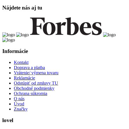
Nájdete nás aj tu
Informácie
Kontakt
Doprava a platba
Vrátenie/ výmena tovaru
Reklamácie
Odstúpiť od zmluvy TU
Obchodné podmienky
Ochrana súkromia
O nás
Úvod
Značky
lovel