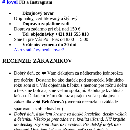
# lovel
FB a Instragram
Dizajnový tovar
Originálny, certifikovaný a štýlový
Dopravu zaplatíme radi
Doprava zadarmo pri obj. nad 150 €
Tel. objednávky +421 911 555 818
Sme tu pre Vás Po - Pia: od 8:00 - 15:00
Vrátenie/ výmena do 30 dní
Ako vrátiť/ vymeniť tovar?
RECENZIE ZÁKAZNÍKOV
Dobrý deň, zo ❤️ Vám ďakujem za nádherného jednorožca
pre dcérku. Dostane ho ako darček pod stromček. Minulého
roku som si u Vás objednala bábiku s menom pre ročnú dcéru
a tiež sme boli a aj sme veľmi spokojní. Bábika je kvalitná a
krásna. Ďakujem Vám ešte raz a prajem veľa spokojných
zákaznikov ❤️
Belušárová
(overená recenzia na základe
spárovania s objednávkou)
Dobrý deň, ďakujem krasne za detské kresielko, detsky vešiak
a čelenku. Všetko je prenadherne, kvalita úžasná. Nič krajšie
do detskej izby som doteraz nevidela. Pre detský dotyk ako
stvorená.Dakujem krásne. Prajem veľa spokojných