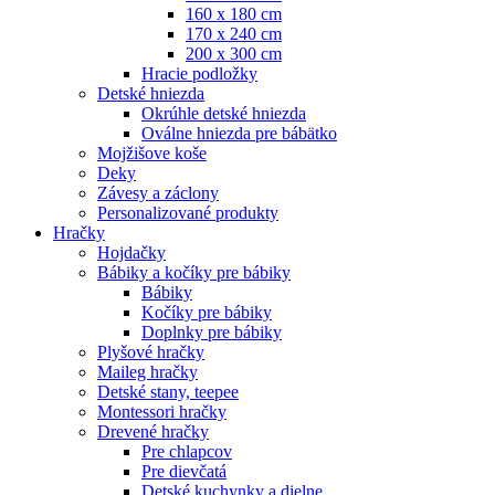
160 x 180 cm
170 x 240 cm
200 x 300 cm
Hracie podložky
Detské hniezda
Okrúhle detské hniezda
Oválne hniezda pre bábätko
Mojžišove koše
Deky
Závesy a záclony
Personalizované produkty
Hračky
Hojdačky
Bábiky a kočíky pre bábiky
Bábiky
Kočíky pre bábiky
Doplnky pre bábiky
Plyšové hračky
Maileg hračky
Detské stany, teepee
Montessori hračky
Drevené hračky
Pre chlapcov
Pre dievčatá
Detské kuchynky a dielne