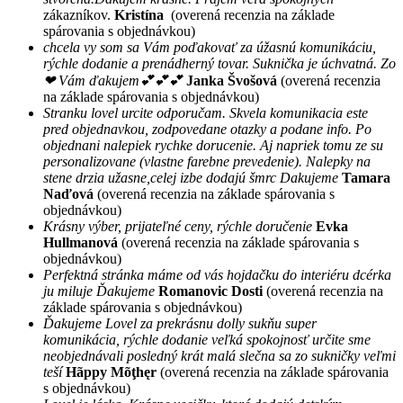
zákazníkov.
Kristína
(overená recenzia na základe
spárovania s objednávkou)
chcela vy som sa Vám poďakovať za úžasnú komunikáciu,
rýchle dodanie a prenádherný tovar. Suknička je úchvatná. Zo
❤ Vám ďakujem💕💕💕
Janka Švošová
(overená recenzia
na základe spárovania s objednávkou)
Stranku lovel urcite odporučam. Skvela komunikacia este
pred objednavkou, zodpovedane otazky a podane info. Po
objednani nalepiek rychke dorucenie. Aj napriek tomu ze su
personalizovane (vlastne farebne prevedenie). Nalepky na
stene drzia užasne,celej izbe dodajú šmrc Dakujeme
Tamara
Naďová
(overená recenzia na základe spárovania s
objednávkou)
Krásny výber, prijateľné ceny, rýchle doručenie
Evka
Hullmanová
(overená recenzia na základe spárovania s
objednávkou)
Perfektná stránka máme od vás hojdačku do interiéru dcérka
ju miluje Ďakujeme
Romanovic Dosti
(overená recenzia na
základe spárovania s objednávkou)
Ďakujeme Lovel za prekrásnu dolly sukňu super
komunikácia, rýchle dodanie veľká spokojnosť určite sme
neobjednávali posledný krát malá slečna sa zo sukničky veľmi
teší
Hãppy Mõţhęr
(overená recenzia na základe spárovania
s objednávkou)