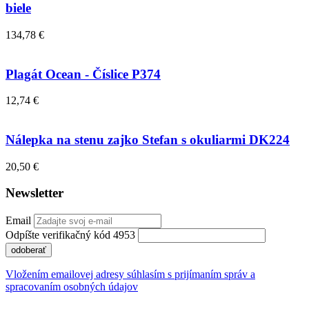
biele
134,78 €
Plagát Ocean - Číslice P374
12,74 €
Nálepka na stenu zajko Stefan s okuliarmi DK224
20,50 €
Newsletter
Email
Odpíšte verifikačný kód 4953
odoberať
Vložením emailovej adresy súhlasím s prijímaním správ a
spracovaním osobných údajov