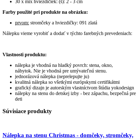
30 x mix hviezdičiek: (š): 2 - 3 cm
Farby použité pri produkte na obrázku:
prvom:
stromčeky a hviezdičky: 091 zlatá
Nálepku vieme vyrobiť a dodať v týchto farebných prevedeniach:
Vlastnosti produktu:
nálepka je vhodná na hladký povrch: stena, okno,
nábytok. Nie je vhodná pre umývateľnú stenu.
jednorázová nálepka (neprelepujte ju)
kvalitná nálepka so všetkými európskymi certifikátmi
grafický dizajn je autorským vlastníctvom štúdia yokodesign
nálepky na stenu do detskej izby - bez zápachu, bezpečná pre
deti
Súvisiace produkty
Nálepka na stenu Christmas - domčeky, stromčeky,