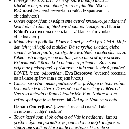
Lovel je láska. Krásne vecičky, ktoré dodajú detským
izbičkám tu správnu atmosféru a originalitu.
Mária
Košutová
(overená recenzia na základe spárovania s
objednávkou)
Určite odporúčam :) Kúpili sme detské kresielko, je nádherné,
kvalitné. Chválim aj bleskové dodanie. Ďakujeme :)
Lucia
Kúkoľová
(overená recenzia na základe spárovania s
objednávkou)
Máme doma podložku Flower, ktorá je veľmi praktická. Moje
deti ich využívajú od malička. Dá sa rýchlo skladať, alebo
zmeniť veľkost podľa potreby. Je z kvalitného materiálu, čo sa
ľahko čistí a najlepšie je na tom, že sa dá prať aj v pračke.
Pri reklamácii firma bola ochotná a príjemná. Bola som
príjemne prekvapená s prístupom, cítila som že chcú pomôcť.
LOVEL je top, odporúčam.
Eva Borosova
(overená recenzia
na základe spárovania s objednávkou)
Chcem sa veľmi pekne poďakovať za prístup a ochotu vrámci
komunikácie a výberu. Dnes nám bol doručený balíček od
Vás a to hniezdo a ľanový baldachýn Pure Nature a som
veľmi spokojná je to krásne. 🕊 Ďakujem Vám za ochotu.
Renáta Ondrejková
(overená recenzia na základe
spárovania s objednávkou)
Tovar ktorý som si objednala od Vás je nádherný, lampa
prišla v úplnom poriadku, je jemnucka na dotyk a úplne sa
stotožňuje s fotkou ktorú máte na eshope 🙏 určite si