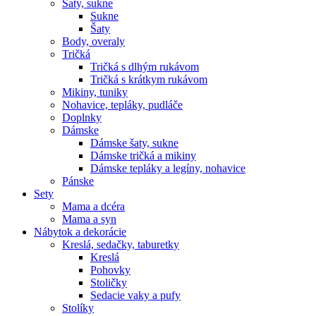
Šaty, sukne
Sukne
Šaty
Body, overaly
Tričká
Tričká s dlhým rukávom
Tričká s krátkym rukávom
Mikiny, tuniky
Nohavice, tepláky, pudláče
Doplnky
Dámske
Dámske šaty, sukne
Dámske tričká a mikiny
Dámske tepláky a legíny, nohavice
Pánske
Sety
Mama a dcéra
Mama a syn
Nábytok a dekorácie
Kreslá, sedačky, taburetky
Kreslá
Pohovky
Stoličky
Sedacie vaky a pufy
Stolíky