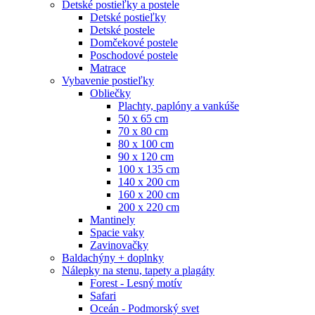
Detské postieľky a postele
Detské postieľky
Detské postele
Domčekové postele
Poschodové postele
Matrace
Vybavenie postieľky
Obliečky
Plachty, paplóny a vankúše
50 x 65 cm
70 x 80 cm
80 x 100 cm
90 x 120 cm
100 x 135 cm
140 x 200 cm
160 x 200 cm
200 x 220 cm
Mantinely
Spacie vaky
Zavinovačky
Baldachýny + doplnky
Nálepky na stenu, tapety a plagáty
Forest - Lesný motív
Safari
Oceán - Podmorský svet