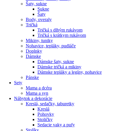
Šaty, sukne
Sukne
Šaty
Body, overaly
Tričká
Tričká s dlhým rukávom
Tričká s krátkym rukávom
Mikiny, tuniky
Nohavice, tepláky, pudláče
Doplnky
Dámske
Dámske šaty, sukne
Dámske tričká a mikiny
Dámske tepláky a legíny, nohavice
Pánske
Sety
Mama a dcéra
Mama a syn
Nábytok a dekorácie
Kreslá, sedačky, taburetky
Kreslá
Pohovky
Stoličky
Sedacie vaky a pufy
Stolíky