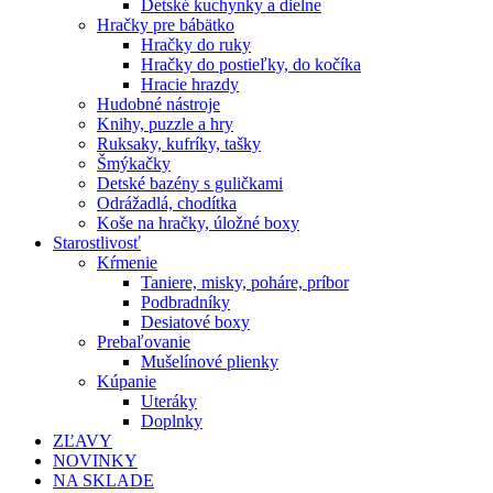
Detské kuchynky a dielne
Hračky pre bábätko
Hračky do ruky
Hračky do postieľky, do kočíka
Hracie hrazdy
Hudobné nástroje
Knihy, puzzle a hry
Ruksaky, kufríky, tašky
Šmýkačky
Detské bazény s guličkami
Odrážadlá, chodítka
Koše na hračky, úložné boxy
Starostlivosť
Kŕmenie
Taniere, misky, poháre, príbor
Podbradníky
Desiatové boxy
Prebaľovanie
Mušelínové plienky
Kúpanie
Uteráky
Doplnky
ZĽAVY
NOVINKY
NA SKLADE