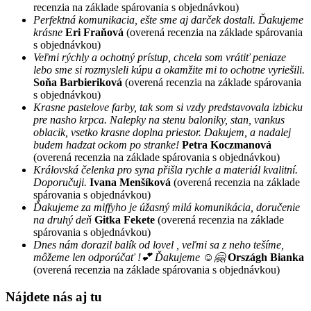
recenzia na základe spárovania s objednávkou)
Perfektná komunikacia, ešte sme aj darček dostali. Ďakujeme
krásne
Eri Fraňová
(overená recenzia na základe spárovania
s objednávkou)
Veľmi rýchly a ochotný prístup, chcela som vrátiť peniaze
lebo sme si rozmysleli kúpu a okamžite mi to ochotne vyriešili.
Soňa Barbieriková
(overená recenzia na základe spárovania
s objednávkou)
Krasne pastelove farby, tak som si vzdy predstavovala izbicku
pre nasho krpca. Nalepky na stenu baloniky, stan, vankus
oblacik, vsetko krasne doplna priestor. Dakujem, a nadalej
budem hadzat ockom po stranke!
Petra Koczmanová
(overená recenzia na základe spárovania s objednávkou)
Královská čelenka pro syna přišla rychle a materiál kvalitní.
Doporučuji.
Ivana Menšíková
(overená recenzia na základe
spárovania s objednávkou)
Ďakujeme za miffyho je úžasný milá komunikácia, doručenie
na druhý deň
Gitka Fekete
(overená recenzia na základe
spárovania s objednávkou)
Dnes nám dorazil balík od lovel , veľmi sa z neho tešíme,
môžeme len odporúčať !💕 Ďakujeme ☺️🤗
Országh Bianka
(overená recenzia na základe spárovania s objednávkou)
Nájdete nás aj tu