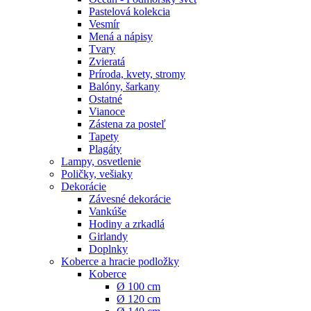
Pastelová kolekcia
Vesmír
Mená a nápisy
Tvary
Zvieratá
Príroda, kvety, stromy
Balóny, šarkany
Ostatné
Vianoce
Zástena za posteľ
Tapety
Plagáty
Lampy, osvetlenie
Poličky, vešiaky
Dekorácie
Závesné dekorácie
Vankúše
Hodiny a zrkadlá
Girlandy
Doplnky
Koberce a hracie podložky
Koberce
Ø 100 cm
Ø 120 cm