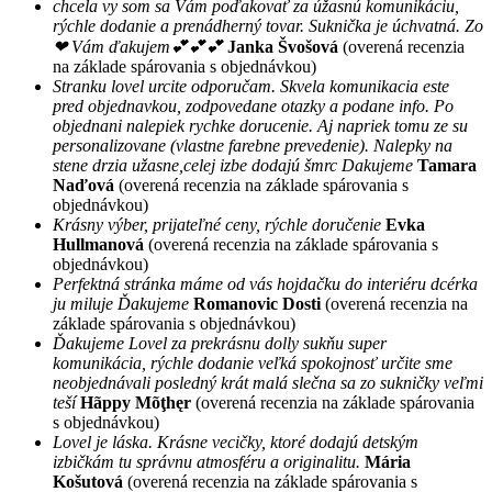
chcela vy som sa Vám poďakovať za úžasnú komunikáciu,
rýchle dodanie a prenádherný tovar. Suknička je úchvatná. Zo
❤ Vám ďakujem💕💕💕
Janka Švošová
(overená recenzia
na základe spárovania s objednávkou)
Stranku lovel urcite odporučam. Skvela komunikacia este
pred objednavkou, zodpovedane otazky a podane info. Po
objednani nalepiek rychke dorucenie. Aj napriek tomu ze su
personalizovane (vlastne farebne prevedenie). Nalepky na
stene drzia užasne,celej izbe dodajú šmrc Dakujeme
Tamara
Naďová
(overená recenzia na základe spárovania s
objednávkou)
Krásny výber, prijateľné ceny, rýchle doručenie
Evka
Hullmanová
(overená recenzia na základe spárovania s
objednávkou)
Perfektná stránka máme od vás hojdačku do interiéru dcérka
ju miluje Ďakujeme
Romanovic Dosti
(overená recenzia na
základe spárovania s objednávkou)
Ďakujeme Lovel za prekrásnu dolly sukňu super
komunikácia, rýchle dodanie veľká spokojnosť určite sme
neobjednávali posledný krát malá slečna sa zo sukničky veľmi
teší
Hãppy Mõţhęr
(overená recenzia na základe spárovania
s objednávkou)
Lovel je láska. Krásne vecičky, ktoré dodajú detským
izbičkám tu správnu atmosféru a originalitu.
Mária
Košutová
(overená recenzia na základe spárovania s