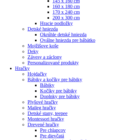
145 x 160 cm
160 x 180 cm
170 x 240 cm
200 x 300 cm
Hracie podložky
Detské hniezda
Okrúhle detské hniezda
Oválne hniezda pre bábätko
Mojžišove koše
Deky
Závesy a záclony
Personalizované produkty
Hračky
Hojdačky
Bábiky a kočíky pre bábiky
Bábiky
Kočíky pre bábiky
Doplnky pre bábiky
Plyšové hračky
Maileg hračky
Detské stany, teepee
Montessori hračky
Drevené hračky
Pre chlapcov
Pre dievčatá