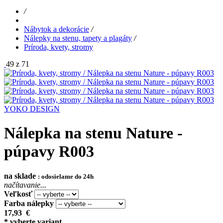
/
Nábytok a dekorácie
/
Nálepky na stenu, tapety a plagáty
/
Príroda, kvety, stromy
49 z 71
YOKO DESIGN
Nálepka na stenu Nature -
púpavy R003
na sklade
: odosielame do 24h
načítavanie...
Veľkosť
Farba nálepky
17,93
€
* vyberte variant