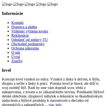
Informácie
Kontakt
Doprava a platba
Vrátenie/ výmena tovaru
Reklamácie
Odstúpiť od zmluvy TU
Obchodné podmienky
Ochrana súkromia
O nás
Úvod
Značky
lovel
Koncept lovel vznikol zo srdca. Vznikol z lásky k deťom, k štýlu,
dizajnu a určite z lásky k práci. Ponuka lovel je hravá, ale drží si
svoj osobitý štýl. Radi by sme vám dopriali wow efekt z
nakupovania, z tovaru a zo zákazníckeho servisu. Ponúkame štýlové
detské oblečenie, dizajnový nábytok a dekorácie so škandinávskym
nádychom a štýlové produkty k starostivosti o dieťatko od
slovenských a zahraničných ...
viac info