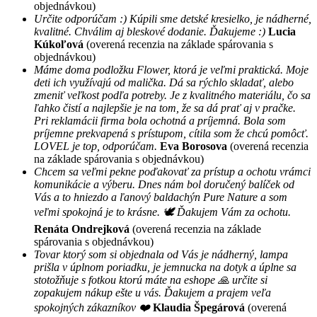
objednávkou)
Určite odporúčam :) Kúpili sme detské kresielko, je nádherné,
kvalitné. Chválim aj bleskové dodanie. Ďakujeme :)
Lucia
Kúkoľová
(overená recenzia na základe spárovania s
objednávkou)
Máme doma podložku Flower, ktorá je veľmi praktická. Moje
deti ich využívajú od malička. Dá sa rýchlo skladať, alebo
zmeniť veľkost podľa potreby. Je z kvalitného materiálu, čo sa
ľahko čistí a najlepšie je na tom, že sa dá prať aj v pračke.
Pri reklamácii firma bola ochotná a príjemná. Bola som
príjemne prekvapená s prístupom, cítila som že chcú pomôcť.
LOVEL je top, odporúčam.
Eva Borosova
(overená recenzia
na základe spárovania s objednávkou)
Chcem sa veľmi pekne poďakovať za prístup a ochotu vrámci
komunikácie a výberu. Dnes nám bol doručený balíček od
Vás a to hniezdo a ľanový baldachýn Pure Nature a som
veľmi spokojná je to krásne. 🕊 Ďakujem Vám za ochotu.
Renáta Ondrejková
(overená recenzia na základe
spárovania s objednávkou)
Tovar ktorý som si objednala od Vás je nádherný, lampa
prišla v úplnom poriadku, je jemnucka na dotyk a úplne sa
stotožňuje s fotkou ktorú máte na eshope 🙏 určite si
zopakujem nákup ešte u vás. Ďakujem a prajem veľa
spokojných zákazníkov ❤️
Klaudia Špegárová
(overená