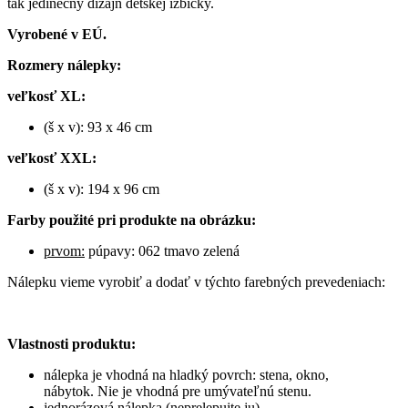
tak jedinečný dizajn detskej izbičky.
Vyrobené v EÚ.
Rozmery nálepky:
veľkosť XL:
(š x v):
93 x 46 cm
veľkosť XXL:
(š x v):
194 x 96 cm
Farby použité pri produkte na obrázku:
prvom:
púpavy: 062 tmavo zelená
Nálepku vieme vyrobiť a dodať v týchto farebných prevedeniach:
Vlastnosti produktu:
nálepka je vhodná na hladký povrch: stena, okno,
nábytok. Nie je vhodná pre umývateľnú stenu.
jednorázová nálepka (neprelepujte ju)