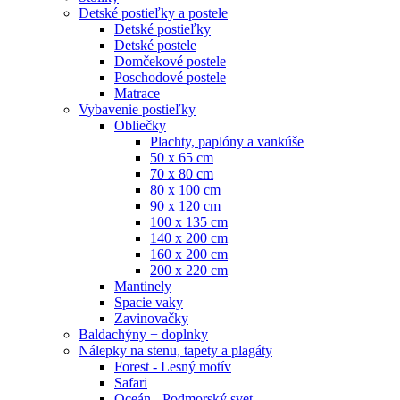
Detské postieľky a postele
Detské postieľky
Detské postele
Domčekové postele
Poschodové postele
Matrace
Vybavenie postieľky
Obliečky
Plachty, paplóny a vankúše
50 x 65 cm
70 x 80 cm
80 x 100 cm
90 x 120 cm
100 x 135 cm
140 x 200 cm
160 x 200 cm
200 x 220 cm
Mantinely
Spacie vaky
Zavinovačky
Baldachýny + doplnky
Nálepky na stenu, tapety a plagáty
Forest - Lesný motív
Safari
Oceán - Podmorský svet