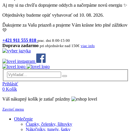
Aj my si na chvíľu doprajeme oddych a načerpáme novú energiu ✨
Objednávky budeme opäť vybavovať od 10. 08. 2026.
Ďakujeme za Vašu priazeň a prajeme Vám krásne leto plné zážitkov
💛
+421 911 555 818
prac. dni 8:00-15:00
Doprava zadarmo
pri objednávke nad 150€
viac info
Prihlásiť
0
Košík
Váš nákupný košík je zatiaľ prázdny
Zavrieť menu
Oblečenie
Čiapky, čelenky, šiltovky
Nákrčníky, tunely, šatky