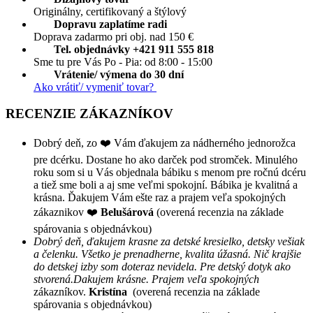
Originálny, certifikovaný a štýlový
Dopravu zaplatíme radi
Doprava zadarmo pri obj. nad 150 €
Tel. objednávky +421 911 555 818
Sme tu pre Vás Po - Pia: od 8:00 - 15:00
Vrátenie/ výmena do 30 dní
Ako vrátiť/ vymeniť tovar?
RECENZIE ZÁKAZNÍKOV
Dobrý deň, zo ❤️ Vám ďakujem za nádherného jednorožca
pre dcérku. Dostane ho ako darček pod stromček. Minulého
roku som si u Vás objednala bábiku s menom pre ročnú dcéru
a tiež sme boli a aj sme veľmi spokojní. Bábika je kvalitná a
krásna. Ďakujem Vám ešte raz a prajem veľa spokojných
zákaznikov ❤️
Belušárová
(overená recenzia na základe
spárovania s objednávkou)
Dobrý deň, ďakujem krasne za detské kresielko, detsky vešiak
a čelenku. Všetko je prenadherne, kvalita úžasná. Nič krajšie
do detskej izby som doteraz nevidela. Pre detský dotyk ako
stvorená.Dakujem krásne. Prajem veľa spokojných
zákazníkov.
Kristína
(overená recenzia na základe
spárovania s objednávkou)