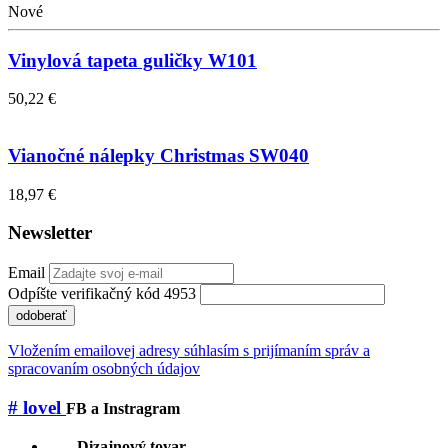
Nové
Vinylová tapeta guličky W101
50,22 €
Vianočné nálepky Christmas SW040
18,97 €
Newsletter
Email
Odpíšte verifikačný kód 4953
odoberať
Vložením emailovej adresy súhlasím s prijímaním správ a
spracovaním osobných údajov
# lovel
FB a Instragram
Dizajnový tovar