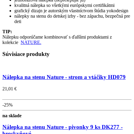
kvalitná nálepka so všetkými európskymi certifikátmi
grafický dizajn je autorským vlastníctvom štúdia yokodesign
nálepky na stenu do detskej izby - bez zápachu, bezpečná pre
deti
TIP:
Nálepku odporúčame kombinovať s ďalšími produktami z
kolekcie
NATURE.
Súvisiace produkty
Nálepka na stenu Nature - strom a vtáčiky HD079
21,01 €
-25%
na sklade
Nálepka na stenu Nature - pivonky 9 ks DK277 -
broskyňové