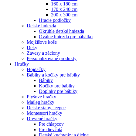
160 x 180 cm
170 x 240 cm
200 x 300 cm
Hracie podložky
Detské hniezda
Okrúhle detské hniezda
Oválne hniezda pre bábätko
Mojžišove koše
Deky
Závesy a záclony
Personalizované produkty
Hračky
Hojdačky
Bábiky a kočíky pre bábiky
Bábiky
Kočíky pre bábiky
Doplnky pre bábiky
Plyšové hračky
Maileg hračky
Detské stany, teepee
Montessori hračky
Drevené hračky
Pre chlapcov
Pre dievčatá
Detské kuchynky a dielne