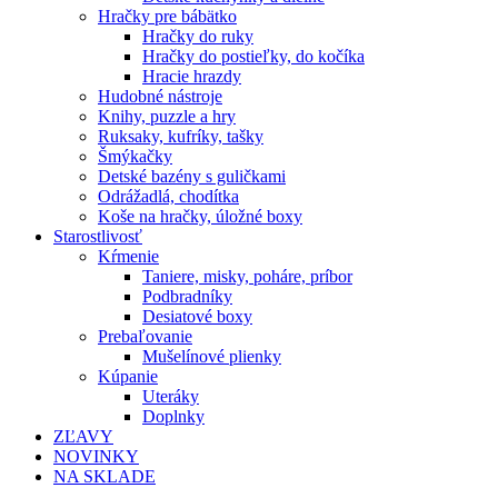
Hračky pre bábätko
Hračky do ruky
Hračky do postieľky, do kočíka
Hracie hrazdy
Hudobné nástroje
Knihy, puzzle a hry
Ruksaky, kufríky, tašky
Šmýkačky
Detské bazény s guličkami
Odrážadlá, chodítka
Koše na hračky, úložné boxy
Starostlivosť
Kŕmenie
Taniere, misky, poháre, príbor
Podbradníky
Desiatové boxy
Prebaľovanie
Mušelínové plienky
Kúpanie
Uteráky
Doplnky
ZĽAVY
NOVINKY
NA SKLADE