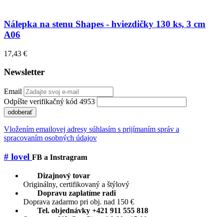
Nálepka na stenu Shapes - hviezdičky 130 ks, 3 cm
A06
17,43 €
Newsletter
Email
Odpíšte verifikačný kód 4953
odoberať
Vložením emailovej adresy súhlasím s prijímaním správ a
spracovaním osobných údajov
# lovel
FB a Instragram
Dizajnový tovar
Originálny, certifikovaný a štýlový
Dopravu zaplatíme radi
Doprava zadarmo pri obj. nad 150 €
Tel. objednávky +421 911 555 818