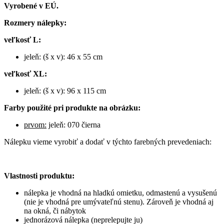
Vyrobené v EÚ.
Rozmery nálepky:
veľkosť L:
jeleň: (š x v): 46 x 55 cm
veľkosť XL:
jeleň: (š x v): 96 x 115 cm
Farby použité pri produkte na obrázku:
prvom:
jeleň: 070 čierna
Nálepku vieme vyrobiť a dodať v týchto farebných prevedeniach:
Vlastnosti produktu:
nálepka je vhodná na hladkú omietku, odmastenú a vysušenú
(nie je vhodná pre umývateľnú stenu). Zároveň je vhodná aj
na okná, či nábytok
jednorázová nálepka (neprelepujte ju)