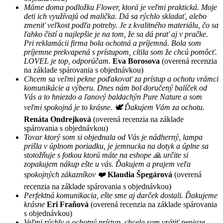
Máme doma podložku Flower, ktorá je veľmi praktická. Moje
deti ich využívajú od malička. Dá sa rýchlo skladať, alebo
zmeniť veľkost podľa potreby. Je z kvalitného materiálu, čo sa
ľahko čistí a najlepšie je na tom, že sa dá prať aj v pračke.
Pri reklamácii firma bola ochotná a príjemná. Bola som
príjemne prekvapená s prístupom, cítila som že chcú pomôcť.
LOVEL je top, odporúčam.
Eva Borosova
(overená recenzia
na základe spárovania s objednávkou)
Chcem sa veľmi pekne poďakovať za prístup a ochotu vrámci
komunikácie a výberu. Dnes nám bol doručený balíček od
Vás a to hniezdo a ľanový baldachýn Pure Nature a som
veľmi spokojná je to krásne. 🕊 Ďakujem Vám za ochotu.
Renáta Ondrejková
(overená recenzia na základe
spárovania s objednávkou)
Tovar ktorý som si objednala od Vás je nádherný, lampa
prišla v úplnom poriadku, je jemnucka na dotyk a úplne sa
stotožňuje s fotkou ktorú máte na eshope 🙏 určite si
zopakujem nákup ešte u vás. Ďakujem a prajem veľa
spokojných zákazníkov ❤️
Klaudia Špegárová
(overená
recenzia na základe spárovania s objednávkou)
Perfektná komunikacia, ešte sme aj darček dostali. Ďakujeme
krásne
Eri Fraňová
(overená recenzia na základe spárovania
s objednávkou)
Veľmi rýchly a ochotný prístup, chcela som vrátiť peniaze