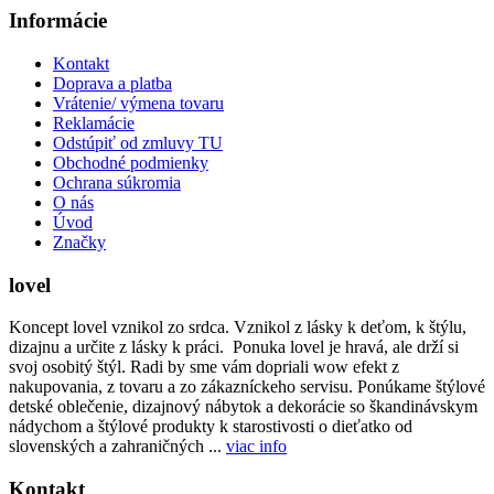
Informácie
Kontakt
Doprava a platba
Vrátenie/ výmena tovaru
Reklamácie
Odstúpiť od zmluvy TU
Obchodné podmienky
Ochrana súkromia
O nás
Úvod
Značky
lovel
Koncept lovel vznikol zo srdca. Vznikol z lásky k deťom, k štýlu,
dizajnu a určite z lásky k práci. Ponuka lovel je hravá, ale drží si
svoj osobitý štýl. Radi by sme vám dopriali wow efekt z
nakupovania, z tovaru a zo zákazníckeho servisu. Ponúkame štýlové
detské oblečenie, dizajnový nábytok a dekorácie so škandinávskym
nádychom a štýlové produkty k starostivosti o dieťatko od
slovenských a zahraničných ...
viac info
Kontakt