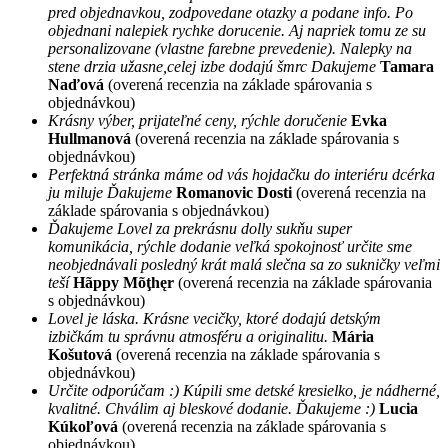
pred objednavkou, zodpovedane otazky a podane info. Po
objednani nalepiek rychke dorucenie. Aj napriek tomu ze su
personalizovane (vlastne farebne prevedenie). Nalepky na
stene drzia užasne,celej izbe dodajú šmrc Dakujeme
Tamara
Naďová
(overená recenzia na základe spárovania s
objednávkou)
Krásny výber, prijateľné ceny, rýchle doručenie
Evka
Hullmanová
(overená recenzia na základe spárovania s
objednávkou)
Perfektná stránka máme od vás hojdačku do interiéru dcérka
ju miluje Ďakujeme
Romanovic Dosti
(overená recenzia na
základe spárovania s objednávkou)
Ďakujeme Lovel za prekrásnu dolly sukňu super
komunikácia, rýchle dodanie veľká spokojnosť určite sme
neobjednávali posledný krát malá slečna sa zo sukničky veľmi
teší
Hãppy Mõţhęr
(overená recenzia na základe spárovania
s objednávkou)
Lovel je láska. Krásne vecičky, ktoré dodajú detským
izbičkám tu správnu atmosféru a originalitu.
Mária
Košutová
(overená recenzia na základe spárovania s
objednávkou)
Určite odporúčam :) Kúpili sme detské kresielko, je nádherné,
kvalitné. Chválim aj bleskové dodanie. Ďakujeme :)
Lucia
Kúkoľová
(overená recenzia na základe spárovania s
objednávkou)