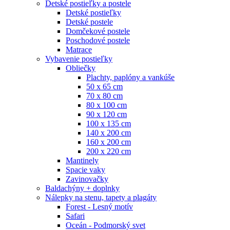
Detské postieľky a postele
Detské postieľky
Detské postele
Domčekové postele
Poschodové postele
Matrace
Vybavenie postieľky
Obliečky
Plachty, paplóny a vankúše
50 x 65 cm
70 x 80 cm
80 x 100 cm
90 x 120 cm
100 x 135 cm
140 x 200 cm
160 x 200 cm
200 x 220 cm
Mantinely
Spacie vaky
Zavinovačky
Baldachýny + doplnky
Nálepky na stenu, tapety a plagáty
Forest - Lesný motív
Safari
Oceán - Podmorský svet