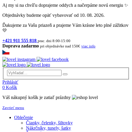
Aj my si na chvíľu doprajeme oddych a načerpáme novú energiu ✨
Objednávky budeme opäť vybavovať od 10. 08. 2026.
Ďakujeme za Vašu priazeň a prajeme Vám krásne leto plné zážitkov
💛
+421 911 555 818
prac. dni 8:00-15:00
Doprava zadarmo
pri objednávke nad 150€
viac info
Prihlásiť
0
Košík
Váš nákupný košík je zatiaľ prázdny
Zavrieť menu
Oblečenie
Čiapky, čelenky, šiltovky
Nákrčníky, tunely, šatky