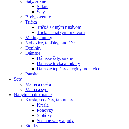
Šaty, sukne
Sukne
Šaty
Body, overaly
Tričká
Tričká s dlhým rukávom
Tričká s krátkym rukávom
Mikiny, tuniky
Nohavice, tepláky, pudláče
Doplnky
Dámske
Dámske šaty, sukne
Dámske tričká a mikiny
Dámske tepláky a legíny, nohavice
Pánske
Sety
Mama a dcéra
Mama a syn
Nábytok a dekorácie
Kreslá, sedačky, taburetky
Kreslá
Pohovky
Stoličky
Sedacie vaky a pufy
Stolíky