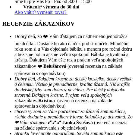
Sme tu pre Vás Po - Pia: od 8:00 - 15:00
Vrátenie/ výmena do 30 dní
Ako vrátiť/ vymeniť tovar?
RECENZIE ZÁKAZNÍKOV
Dobrý deň, zo ❤️ Vám ďakujem za nádherného jednorožca
pre dcérku. Dostane ho ako darček pod stromček. Minulého
roku som si u Vás objednala bábiku s menom pre ročnú dcéru
a tiež sme boli a aj sme veľmi spokojní. Bábika je kvalitná a
krásna. Ďakujem Vám ešte raz a prajem veľa spokojných
zákaznikov ❤️
Belušárová
(overená recenzia na základe
spárovania s objednávkou)
Dobrý deň, ďakujem krasne za detské kresielko, detsky vešiak
a čelenku. Všetko je prenadherne, kvalita úžasná. Nič krajšie
do detskej izby som doteraz nevidela. Pre detský dotyk ako
stvorená.Dakujem krásne. Prajem veľa spokojných
zákazníkov.
Kristína
(overená recenzia na základe
spárovania s objednávkou)
chcela vy som sa Vám poďakovať za úžasnú komunikáciu,
rýchle dodanie a prenádherný tovar. Suknička je úchvatná. Zo
❤ Vám ďakujem💕💕💕
Janka Švošová
(overená recenzia
na základe spárovania s objednávkou)
Stranku lovel urcite odporučam. Skvela komunikacia este