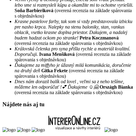
lebo sme si rozmysleli kúpu a okamžite mi to ochotne vyriešili.
Soňa Barbieriková
(overená recenzia na základe spárovania
s objednávkou)
Krasne pastelove farby, tak som si vzdy predstavovala izbicku
pre nasho krpca. Nalepky na stenu baloniky, stan, vankus
oblacik, vsetko krasne doplna priestor. Dakujem, a nadalej
budem hadzat ockom po stranke!
Petra Koczmanová
(overená recenzia na základe spárovania s objednávkou)
Královská čelenka pro syna přišla rychle a materiál kvalitní.
Doporučuji.
Ivana Menšíková
(overená recenzia na základe
spárovania s objednávkou)
Ďakujeme za miffyho je úžasný milá komunikácia, doručenie
na druhý deň
Gitka Fekete
(overená recenzia na základe
spárovania s objednávkou)
Dnes nám dorazil balík od lovel , veľmi sa z neho tešíme,
môžeme len odporúčať !💕 Ďakujeme ☺️🤗
Országh Bianka
(overená recenzia na základe spárovania s objednávkou)
Nájdete nás aj tu