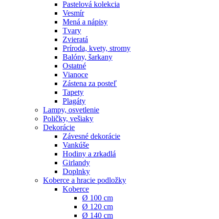
Pastelová kolekcia
Vesmír
Mená a nápisy
Tvary
Zvieratá
Príroda, kvety, stromy
Balóny, šarkany
Ostatné
Vianoce
Zástena za posteľ
Tapety
Plagáty
Lampy, osvetlenie
Poličky, vešiaky
Dekorácie
Závesné dekorácie
Vankúše
Hodiny a zrkadlá
Girlandy
Doplnky
Koberce a hracie podložky
Koberce
Ø 100 cm
Ø 120 cm
Ø 140 cm