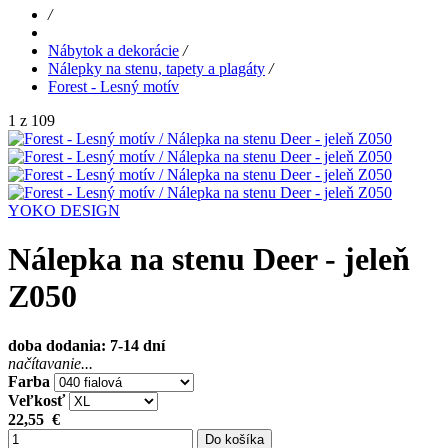
/
Nábytok a dekorácie
/
Nálepky na stenu, tapety a plagáty
/
Forest - Lesný motív
1 z 109
YOKO DESIGN
Nálepka na stenu Deer - jeleň
Z050
doba dodania: 7-14 dní
načítavanie...
Farba
Veľkosť
22,55
€
Do košíka