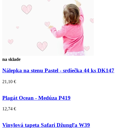
na sklade
Nálepka na stenu Pastel - srdiečka 44 ks DK147
21,10 €
Plagát Ocean - Medúza P419
12,74 €
Vinylová tapeta Safari Džungľa W39