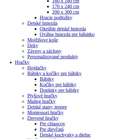
160 x 180 cm
170 x 240 cm
200 x 300 cm
Hracie podložky
Detské hniezda
Okrúhle detské hniezda
Oválne hniezda pre bábätko
Mojžišove koše
Deky
Závesy a záclony
Personalizované produkty
Hračky
Hojdačky
Bábiky a kočíky pre bábiky
Bábiky
Kočíky pre bábiky
Doplnky pre bábiky
Plyšové hračky
Maileg hračky
Detské stany, teepee
Montessori hračky
Drevené hračky
Pre chlapcov
Pre dievčatá
Detské kuchynky a dielne