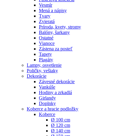
Vesmír
Mená a nápisy
Tvary
Zvieratá
Príroda, kvety, stromy
Balóny, šarkany
Ostatné
Vianoce
Zástena za posteľ
Tapety
Plagáty
Lampy, osvetlenie
Poličky, vešiaky
Dekorácie
Závesné dekorácie
Vankúše
Hodiny a zrkadlá
Girlandy
Doplnky
Koberce a hracie podložky
Koberce
Ø 100 cm
Ø 120 cm
Ø 140 cm