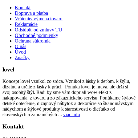
Kontakt
Doprava a platba
Vrátenie/ výmena tovaru
Reklamácie
Odstúpiť od zmluvy TU
Obchodné podmienky
Ochrana súkromia
O nás
Úvod
Značky
lovel
Koncept lovel vznikol zo srdca. Vznikol z lásky k deťom, k štýlu,
dizajnu a určite z lásky k práci. Ponuka lovel je hravá, ale drží si
svoj osobitý štýl. Radi by sme vám dopriali wow efekt z
nakupovania, z tovaru a zo zákazníckeho servisu. Ponúkame štýlové
detské oblečenie, dizajnový nábytok a dekorácie so škandinávskym
nádychom a štýlové produkty k starostivosti o dieťatko od
slovenských a zahraničných ...
viac info
Kontakt