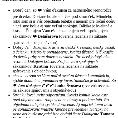
Dobrý deň, zo ❤️ Vám ďakujem za nádherného jednorožca
pre dcérku. Dostane ho ako darček pod stromček. Minulého
roku som si u Vás objednala bábiku s menom pre ročnú dcéru
a tiež sme boli a aj sme veľmi spokojní. Bábika je kvalitná a
krásna. Ďakujem Vám ešte raz a prajem veľa spokojných
zákaznikov ❤️
Belušárová
(overená recenzia na základe
spárovania s objednávkou)
Dobrý deň, ďakujem krasne za detské kresielko, detsky vešiak
a čelenku. Všetko je prenadherne, kvalita úžasná. Nič krajšie
do detskej izby som doteraz nevidela. Pre detský dotyk ako
stvorená.Dakujem krásne. Prajem veľa spokojných
zákazníkov.
Kristína
(overená recenzia na základe
spárovania s objednávkou)
chcela vy som sa Vám poďakovať za úžasnú komunikáciu,
rýchle dodanie a prenádherný tovar. Suknička je úchvatná. Zo
❤ Vám ďakujem💕💕💕
Janka Švošová
(overená recenzia
na základe spárovania s objednávkou)
Stranku lovel urcite odporučam. Skvela komunikacia este
pred objednavkou, zodpovedane otazky a podane info. Po
objednani nalepiek rychke dorucenie. Aj napriek tomu ze su
personalizovane (vlastne farebne prevedenie). Nalepky na
stene drzia užasne,celej izbe dodajú šmrc Dakujeme
Tamara