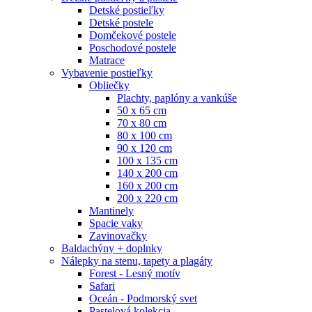
Detské postieľky
Detské postele
Domčekové postele
Poschodové postele
Matrace
Vybavenie postieľky
Obliečky
Plachty, paplóny a vankúše
50 x 65 cm
70 x 80 cm
80 x 100 cm
90 x 120 cm
100 x 135 cm
140 x 200 cm
160 x 200 cm
200 x 220 cm
Mantinely
Spacie vaky
Zavinovačky
Baldachýny + doplnky
Nálepky na stenu, tapety a plagáty
Forest - Lesný motív
Safari
Oceán - Podmorský svet
Pastelová kolekcia