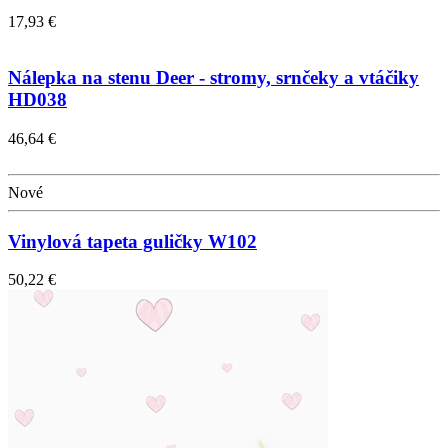
17,93 €
Nálepka na stenu Deer - stromy, srnčeky a vtáčiky
HD038
46,64 €
Nové
Vinylová tapeta guličky W102
50,22 €