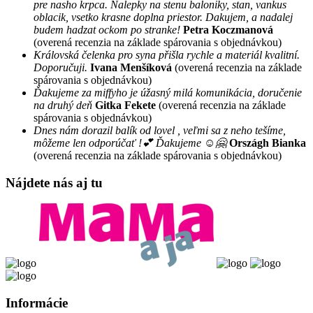
pre nasho krpca. Nalepky na stenu baloniky, stan, vankus
oblacik, vsetko krasne doplna priestor. Dakujem, a nadalej
budem hadzat ockom po stranke!
Petra Koczmanová
(overená recenzia na základe spárovania s objednávkou)
Královská čelenka pro syna přišla rychle a materiál kvalitní.
Doporučuji.
Ivana Menšíková
(overená recenzia na základe
spárovania s objednávkou)
Ďakujeme za miffyho je úžasný milá komunikácia, doručenie
na druhý deň
Gitka Fekete
(overená recenzia na základe
spárovania s objednávkou)
Dnes nám dorazil balík od lovel , veľmi sa z neho tešíme,
môžeme len odporúčať !💕 Ďakujeme ☺️🤗
Országh Bianka
(overená recenzia na základe spárovania s objednávkou)
Nájdete nás aj tu
Informácie