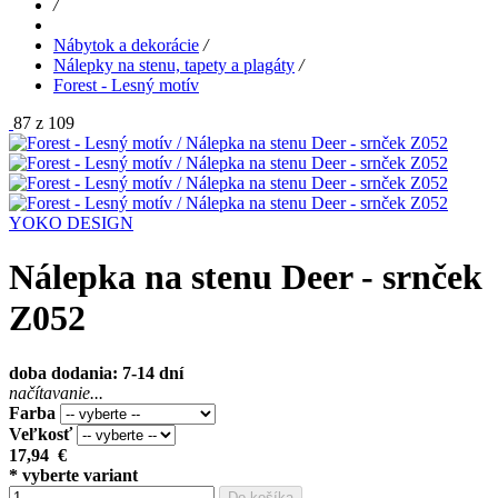
/
Nábytok a dekorácie
/
Nálepky na stenu, tapety a plagáty
/
Forest - Lesný motív
87 z 109
YOKO DESIGN
Nálepka na stenu Deer - srnček
Z052
doba dodania: 7-14 dní
načítavanie...
Farba
Veľkosť
17,94
€
* vyberte variant
Do košíka