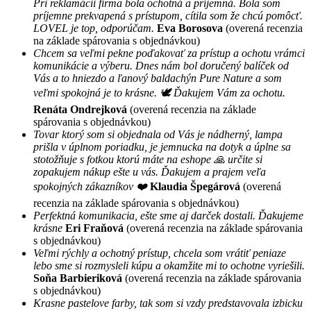
Pri reklamácii firma bola ochotná a príjemná. Bola som
príjemne prekvapená s prístupom, cítila som že chcú pomôcť.
LOVEL je top, odporúčam.
Eva Borosova
(overená recenzia
na základe spárovania s objednávkou)
Chcem sa veľmi pekne poďakovať za prístup a ochotu vrámci
komunikácie a výberu. Dnes nám bol doručený balíček od
Vás a to hniezdo a ľanový baldachýn Pure Nature a som
veľmi spokojná je to krásne. 🕊 Ďakujem Vám za ochotu.
Renáta Ondrejková
(overená recenzia na základe
spárovania s objednávkou)
Tovar ktorý som si objednala od Vás je nádherný, lampa
prišla v úplnom poriadku, je jemnucka na dotyk a úplne sa
stotožňuje s fotkou ktorú máte na eshope 🙏 určite si
zopakujem nákup ešte u vás. Ďakujem a prajem veľa
spokojných zákazníkov ❤️
Klaudia Špegárová
(overená
recenzia na základe spárovania s objednávkou)
Perfektná komunikacia, ešte sme aj darček dostali. Ďakujeme
krásne
Eri Fraňová
(overená recenzia na základe spárovania
s objednávkou)
Veľmi rýchly a ochotný prístup, chcela som vrátiť peniaze
lebo sme si rozmysleli kúpu a okamžite mi to ochotne vyriešili.
Soňa Barbieriková
(overená recenzia na základe spárovania
s objednávkou)
Krasne pastelove farby, tak som si vzdy predstavovala izbicku