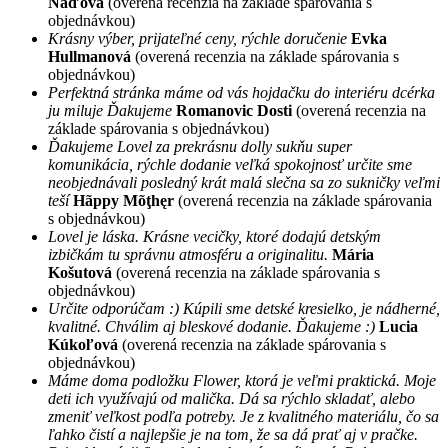
Naďová
(overená recenzia na základe spárovania s
objednávkou)
Krásny výber, prijateľné ceny, rýchle doručenie
Evka
Hullmanová
(overená recenzia na základe spárovania s
objednávkou)
Perfektná stránka máme od vás hojdačku do interiéru dcérka
ju miluje Ďakujeme
Romanovic Dosti
(overená recenzia na
základe spárovania s objednávkou)
Ďakujeme Lovel za prekrásnu dolly sukňu super
komunikácia, rýchle dodanie veľká spokojnosť určite sme
neobjednávali posledný krát malá slečna sa zo sukničky veľmi
teší
Hãppy Mõţhęr
(overená recenzia na základe spárovania
s objednávkou)
Lovel je láska. Krásne vecičky, ktoré dodajú detským
izbičkám tu správnu atmosféru a originalitu.
Mária
Košutová
(overená recenzia na základe spárovania s
objednávkou)
Určite odporúčam :) Kúpili sme detské kresielko, je nádherné,
kvalitné. Chválim aj bleskové dodanie. Ďakujeme :)
Lucia
Kúkoľová
(overená recenzia na základe spárovania s
objednávkou)
Máme doma podložku Flower, ktorá je veľmi praktická. Moje
deti ich využívajú od malička. Dá sa rýchlo skladať, alebo
zmeniť veľkost podľa potreby. Je z kvalitného materiálu, čo sa
ľahko čistí a najlepšie je na tom, že sa dá prať aj v pračke.