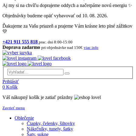
Aj my si na chvíľu doprajeme oddych a načerpáme novú energiu ✨
Objednávky budeme opäť vybavovať od 10. 08. 2026.
Ďakujeme za Vašu priazeň a prajeme Vám krásne leto plné zážitkov
💛
+421 911 555 818
prac. dni 8:00-15:00
Doprava zadarmo
pri objednávke nad 150€
viac info
Prihlásiť
0
Košík
Váš nákupný košík je zatiaľ prázdny
Zavrieť menu
Oblečenie
Čiapky, čelenky, šiltovky
Nákrčníky, tunely, šatky
Šaty, sukne