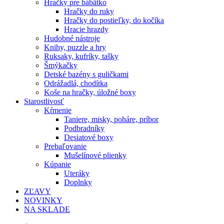
Hračky pre bábätko
Hračky do ruky
Hračky do postieľky, do kočíka
Hracie hrazdy
Hudobné nástroje
Knihy, puzzle a hry
Ruksaky, kufríky, tašky
Šmýkačky
Detské bazény s guličkami
Odrážadlá, chodítka
Koše na hračky, úložné boxy
Starostlivosť
Kŕmenie
Taniere, misky, poháre, príbor
Podbradníky
Desiatové boxy
Prebaľovanie
Mušelínové plienky
Kúpanie
Uteráky
Doplnky
ZĽAVY
NOVINKY
NA SKLADE