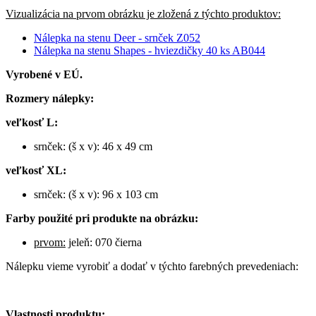
Vizualizácia na prvom obrázku je zložená z týchto produktov:
Nálepka na stenu Deer - srnček Z052
Nálepka na stenu Shapes - hviezdičky 40 ks AB044
Vyrobené v EÚ.
Rozmery nálepky:
veľkosť L:
srnček: (š x v): 46 x 49 cm
veľkosť XL:
srnček: (š x v): 96 x 103 cm
Farby použité pri produkte na obrázku:
prvom:
jeleň: 070 čierna
Nálepku vieme vyrobiť a dodať v týchto farebných prevedeniach:
Vlastnosti produktu: