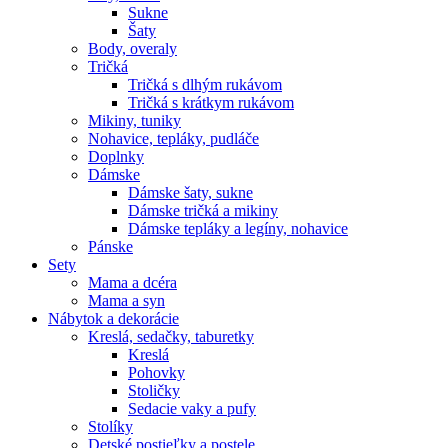
Sukne
Šaty
Body, overaly
Tričká
Tričká s dlhým rukávom
Tričká s krátkym rukávom
Mikiny, tuniky
Nohavice, tepláky, pudláče
Doplnky
Dámske
Dámske šaty, sukne
Dámske tričká a mikiny
Dámske tepláky a legíny, nohavice
Pánske
Sety
Mama a dcéra
Mama a syn
Nábytok a dekorácie
Kreslá, sedačky, taburetky
Kreslá
Pohovky
Stoličky
Sedacie vaky a pufy
Stolíky
Detské postieľky a postele