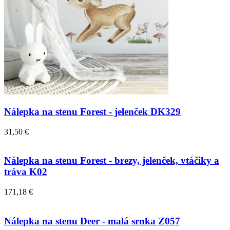
Nálepka na stenu Forest - jelenček DK329
31,50 €
Nálepka na stenu Forest - brezy, jelenček, vtáčiky a
tráva K02
171,18 €
Nálepka na stenu Deer - malá srnka Z057