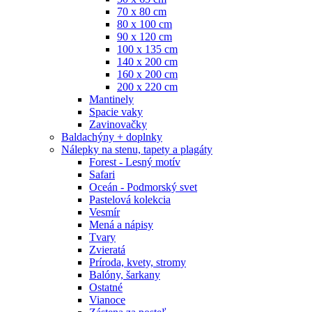
70 x 80 cm
80 x 100 cm
90 x 120 cm
100 x 135 cm
140 x 200 cm
160 x 200 cm
200 x 220 cm
Mantinely
Spacie vaky
Zavinovačky
Baldachýny + doplnky
Nálepky na stenu, tapety a plagáty
Forest - Lesný motív
Safari
Oceán - Podmorský svet
Pastelová kolekcia
Vesmír
Mená a nápisy
Tvary
Zvieratá
Príroda, kvety, stromy
Balóny, šarkany
Ostatné
Vianoce