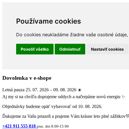
Používame cookies
Do cookies neukladáme žiadne vaše osobné údaje, a
Povoliť všetko
Odmietnuť
Nastaviť cookies
Dovolenka v e-shope
Letná pauza 25. 07. 2026 – 09. 08. 2026 ☀️
Aj my si na chvíľu doprajeme oddych a načerpáme novú energiu ✨
Objednávky budeme opäť vybavovať od 10. 08. 2026.
Ďakujeme za Vašu priazeň a prajeme Vám krásne leto plné zážitkov
+421 911 555 818
prac. dni 8:00-15:00