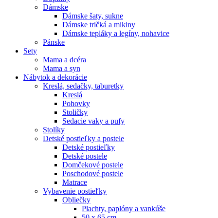
Dámske
Dámske šaty, sukne
Dámske tričká a mikiny
Dámske tepláky a legíny, nohavice
Pánske
Sety
Mama a dcéra
Mama a syn
Nábytok a dekorácie
Kreslá, sedačky, taburetky
Kreslá
Pohovky
Stoličky
Sedacie vaky a pufy
Stolíky
Detské postieľky a postele
Detské postieľky
Detské postele
Domčekové postele
Poschodové postele
Matrace
Vybavenie postieľky
Obliečky
Plachty, paplóny a vankúše
50 x 65 cm