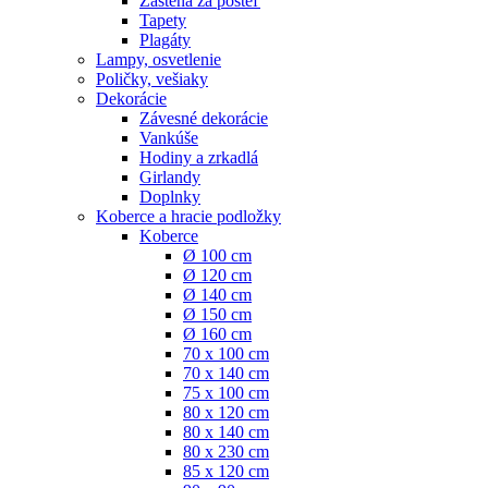
Zástena za posteľ
Tapety
Plagáty
Lampy, osvetlenie
Poličky, vešiaky
Dekorácie
Závesné dekorácie
Vankúše
Hodiny a zrkadlá
Girlandy
Doplnky
Koberce a hracie podložky
Koberce
Ø 100 cm
Ø 120 cm
Ø 140 cm
Ø 150 cm
Ø 160 cm
70 x 100 cm
70 x 140 cm
75 x 100 cm
80 x 120 cm
80 x 140 cm
80 x 230 cm
85 x 120 cm