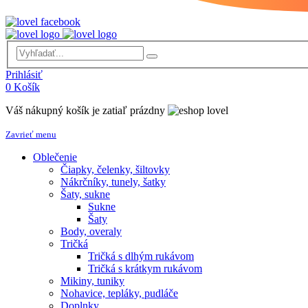
Prihlásiť
0
Košík
Váš nákupný košík je zatiaľ prázdny
Zavrieť menu
Oblečenie
Čiapky, čelenky, šiltovky
Nákrčníky, tunely, šatky
Šaty, sukne
Sukne
Šaty
Body, overaly
Tričká
Tričká s dlhým rukávom
Tričká s krátkym rukávom
Mikiny, tuniky
Nohavice, tepláky, pudláče
Doplnky