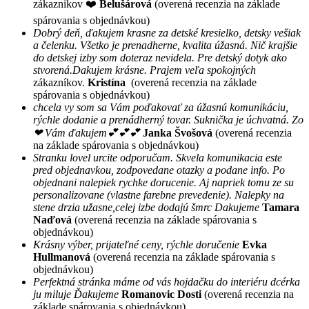
zákaznikov ❤️
Belušárová
(overená recenzia na základe
spárovania s objednávkou)
Dobrý deň, ďakujem krasne za detské kresielko, detsky vešiak
a čelenku. Všetko je prenadherne, kvalita úžasná. Nič krajšie
do detskej izby som doteraz nevidela. Pre detský dotyk ako
stvorená.Dakujem krásne. Prajem veľa spokojných
zákazníkov.
Kristína
(overená recenzia na základe
spárovania s objednávkou)
chcela vy som sa Vám poďakovať za úžasnú komunikáciu,
rýchle dodanie a prenádherný tovar. Suknička je úchvatná. Zo
❤ Vám ďakujem💕💕💕
Janka Švošová
(overená recenzia
na základe spárovania s objednávkou)
Stranku lovel urcite odporučam. Skvela komunikacia este
pred objednavkou, zodpovedane otazky a podane info. Po
objednani nalepiek rychke dorucenie. Aj napriek tomu ze su
personalizovane (vlastne farebne prevedenie). Nalepky na
stene drzia užasne,celej izbe dodajú šmrc Dakujeme
Tamara
Naďová
(overená recenzia na základe spárovania s
objednávkou)
Krásny výber, prijateľné ceny, rýchle doručenie
Evka
Hullmanová
(overená recenzia na základe spárovania s
objednávkou)
Perfektná stránka máme od vás hojdačku do interiéru dcérka
ju miluje Ďakujeme
Romanovic Dosti
(overená recenzia na
základe spárovania s objednávkou)