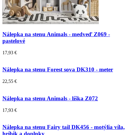
Nálepka na stenu Animals - medveď Z069 -
pastelové
17,93 €
Nálepka na stenu Forest sova DK310 - meter
22,55 €
Nálepka na stenu Animals - líška Z072
17,93 €
Nálepka na stenu Fairy tail DK456 - motýlia víla,
hríbik a doplnky