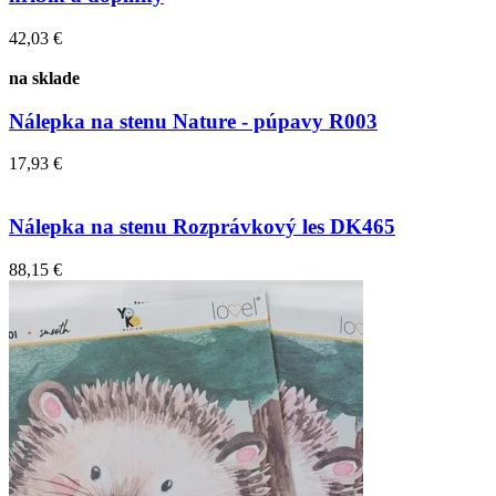
42,03 €
na sklade
Nálepka na stenu Nature - púpavy R003
17,93 €
Nálepka na stenu Rozprávkový les DK465
88,15 €