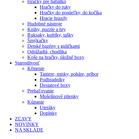
Hračky pre bábätko
Hračky do ruky
Hračky do postieľky, do kočíka
Hracie hrazdy
Hudobné nástroje
Knihy, puzzle a hry
Ruksaky, kufríky, tašky
Šmýkačky
Detské bazény s guličkami
Odrážadlá, chodítka
Koše na hračky, úložné boxy
Starostlivosť
Kŕmenie
Taniere, misky, poháre, príbor
Podbradníky
Desiatové boxy
Prebaľovanie
Mušelínové plienky
Kúpanie
Uteráky
Doplnky
ZĽAVY
NOVINKY
NA SKLADE