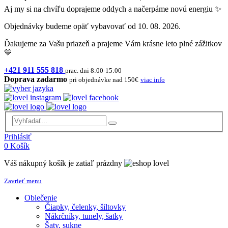
Aj my si na chvíľu doprajeme oddych a načerpáme novú energiu ✨
Objednávky budeme opäť vybavovať od 10. 08. 2026.
Ďakujeme za Vašu priazeň a prajeme Vám krásne leto plné zážitkov
💛
+421 911 555 818
prac. dni 8:00-15:00
Doprava zadarmo
pri objednávke nad 150€
viac info
Prihlásiť
0
Košík
Váš nákupný košík je zatiaľ prázdny
Zavrieť menu
Oblečenie
Čiapky, čelenky, šiltovky
Nákrčníky, tunely, šatky
Šaty, sukne