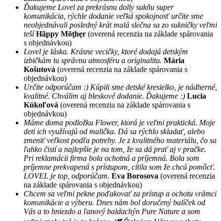
Ďakujeme Lovel za prekrásnu dolly sukňu super
komunikácia, rýchle dodanie veľká spokojnosť určite sme
neobjednávali posledný krát malá slečna sa zo sukničky veľmi
teší
Hãppy Mõţhęr
(overená recenzia na základe spárovania
s objednávkou)
Lovel je láska. Krásne vecičky, ktoré dodajú detským
izbičkám tu správnu atmosféru a originalitu.
Mária
Košutová
(overená recenzia na základe spárovania s
objednávkou)
Určite odporúčam :) Kúpili sme detské kresielko, je nádherné,
kvalitné. Chválim aj bleskové dodanie. Ďakujeme :)
Lucia
Kúkoľová
(overená recenzia na základe spárovania s
objednávkou)
Máme doma podložku Flower, ktorá je veľmi praktická. Moje
deti ich využívajú od malička. Dá sa rýchlo skladať, alebo
zmeniť veľkost podľa potreby. Je z kvalitného materiálu, čo sa
ľahko čistí a najlepšie je na tom, že sa dá prať aj v pračke.
Pri reklamácii firma bola ochotná a príjemná. Bola som
príjemne prekvapená s prístupom, cítila som že chcú pomôcť.
LOVEL je top, odporúčam.
Eva Borosova
(overená recenzia
na základe spárovania s objednávkou)
Chcem sa veľmi pekne poďakovať za prístup a ochotu vrámci
komunikácie a výberu. Dnes nám bol doručený balíček od
Vás a to hniezdo a ľanový baldachýn Pure Nature a som