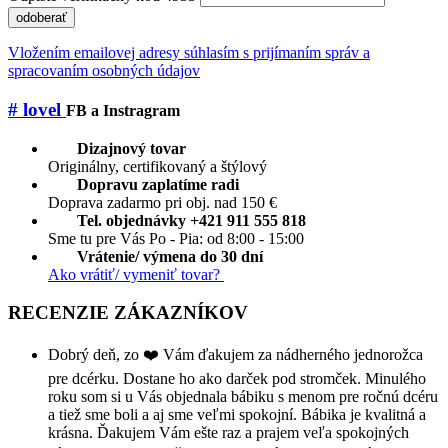
odoberať
Vložením emailovej adresy súhlasím s prijímaním správ a
spracovaním osobných údajov
# lovel
FB a Instragram
Dizajnový tovar
Originálny, certifikovaný a štýlový
Dopravu zaplatíme radi
Doprava zadarmo pri obj. nad 150 €
Tel. objednávky +421 911 555 818
Sme tu pre Vás Po - Pia: od 8:00 - 15:00
Vrátenie/ výmena do 30 dní
Ako vrátiť/ vymeniť tovar?
RECENZIE ZÁKAZNÍKOV
Dobrý deň, zo ❤️ Vám ďakujem za nádherného jednorožca
pre dcérku. Dostane ho ako darček pod stromček. Minulého
roku som si u Vás objednala bábiku s menom pre ročnú dcéru
a tiež sme boli a aj sme veľmi spokojní. Bábika je kvalitná a
krásna. Ďakujem Vám ešte raz a prajem veľa spokojných