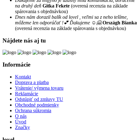
Ďakujeme za miffyho je úžasný milá komunikácia, doručenie
na druhý deň
Gitka Fekete
(overená recenzia na základe
spárovania s objednávkou)
Dnes nám dorazil balík od lovel , veľmi sa z neho tešíme,
môžeme len odporúčať !💕 Ďakujeme ☺️🤗
Országh Bianka
(overená recenzia na základe spárovania s objednávkou)
Nájdete nás aj tu
Informácie
Kontakt
Doprava a platba
Vrátenie/ výmena tovaru
Reklamácie
Odstúpiť od zmluvy TU
Obchodné podmienky
Ochrana súkromia
O nás
Úvod
Značky
lovel