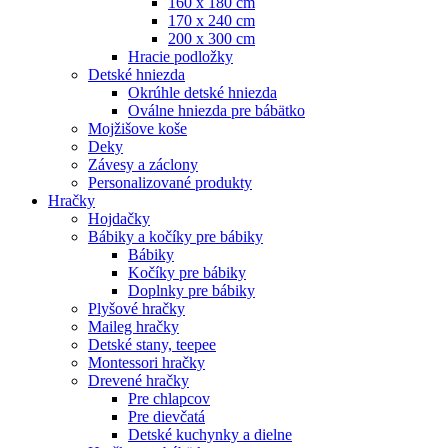
160 x 180 cm
170 x 240 cm
200 x 300 cm
Hracie podložky
Detské hniezda
Okrúhle detské hniezda
Oválne hniezda pre bábätko
Mojžišove koše
Deky
Závesy a záclony
Personalizované produkty
Hračky
Hojdačky
Bábiky a kočíky pre bábiky
Bábiky
Kočíky pre bábiky
Doplnky pre bábiky
Plyšové hračky
Maileg hračky
Detské stany, teepee
Montessori hračky
Drevené hračky
Pre chlapcov
Pre dievčatá
Detské kuchynky a dielne