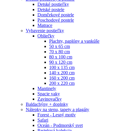
Detské postieľky
Detské postele
Domčekové postele
Poschodové postele
Matrace
Vybavenie postieľky
Obliečky
Plachty, paplóny a vankúše
50 x 65 cm
70 x 80 cm
80 x 100 cm
90 x 120 cm
100 x 135 cm
140 x 200 cm
160 x 200 cm
200 x 220 cm
Mantinely
Spacie vaky
Zavinovačky
Baldachýny + doplnky
Nálepky na stenu, tapety a plagáty
Forest - Lesný motív
Safari
Oceán - Podmorský svet
Pastelová kolekcia