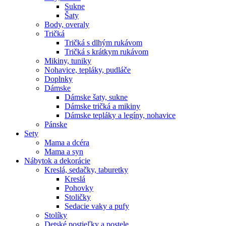
Sukne
Šaty
Body, overaly
Tričká
Tričká s dlhým rukávom
Tričká s krátkym rukávom
Mikiny, tuniky
Nohavice, tepláky, pudláče
Doplnky
Dámske
Dámske šaty, sukne
Dámske tričká a mikiny
Dámske tepláky a legíny, nohavice
Pánske
Sety
Mama a dcéra
Mama a syn
Nábytok a dekorácie
Kreslá, sedačky, taburetky
Kreslá
Pohovky
Stoličky
Sedacie vaky a pufy
Stolíky
Detské postieľky a postele