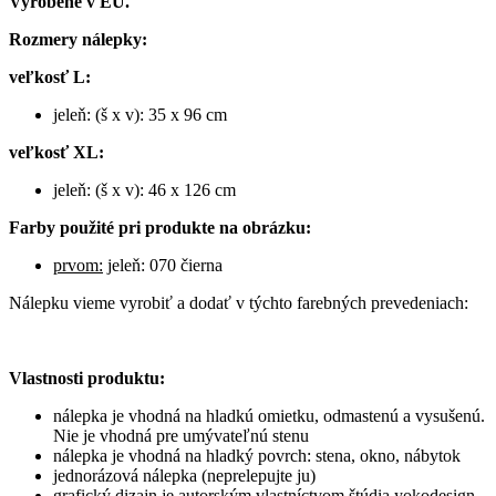
Vyrobené v EÚ.
Rozmery nálepky:
veľkosť L:
jeleň: (š x v): 35 x 96 cm
veľkosť XL:
jeleň: (š x v): 46 x 126 cm
Farby použité pri produkte na obrázku:
prvom:
jeleň: 070 čierna
Nálepku vieme vyrobiť a dodať v týchto farebných prevedeniach:
Vlastnosti produktu:
nálepka je vhodná na hladkú omietku, odmastenú a vysušenú.
Nie je vhodná pre umývateľnú stenu
nálepka je vhodná na hladký povrch: stena, okno, nábytok
jednorázová nálepka (neprelepujte ju)
grafický dizajn je autorským vlastníctvom štúdia yokodesign