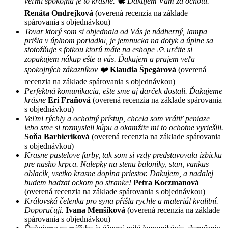
veľmi spokojná je to krásne. 🕊 Ďakujem Vám za ochotu.
Renáta Ondrejková
(overená recenzia na základe
spárovania s objednávkou)
Tovar ktorý som si objednala od Vás je nádherný, lampa
prišla v úplnom poriadku, je jemnucka na dotyk a úplne sa
stotožňuje s fotkou ktorú máte na eshope 🙏 určite si
zopakujem nákup ešte u vás. Ďakujem a prajem veľa
spokojných zákazníkov ❤️
Klaudia Špegárová
(overená
recenzia na základe spárovania s objednávkou)
Perfektná komunikacia, ešte sme aj darček dostali. Ďakujeme
krásne
Eri Fraňová
(overená recenzia na základe spárovania
s objednávkou)
Veľmi rýchly a ochotný prístup, chcela som vrátiť peniaze
lebo sme si rozmysleli kúpu a okamžite mi to ochotne vyriešili.
Soňa Barbieriková
(overená recenzia na základe spárovania
s objednávkou)
Krasne pastelove farby, tak som si vzdy predstavovala izbicku
pre nasho krpca. Nalepky na stenu baloniky, stan, vankus
oblacik, vsetko krasne doplna priestor. Dakujem, a nadalej
budem hadzat ockom po stranke!
Petra Koczmanová
(overená recenzia na základe spárovania s objednávkou)
Královská čelenka pro syna přišla rychle a materiál kvalitní.
Doporučuji.
Ivana Menšíková
(overená recenzia na základe
spárovania s objednávkou)