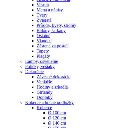
Vesmír
Mená a nápisy
Tvary
Zvieratá
Príroda, kvety, stromy
Balóny, šarkany
Ostatné
Vianoce
Zástena za posteľ
Tapety
Plagáty
Lampy, osvetlenie
Poličky, vešiaky
Dekorácie
Závesné dekorácie
Vankúše
Hodiny a zrkadlá
Girlandy
Doplnky
Koberce a hracie podložky
Koberce
Ø 100 cm
Ø 120 cm
Ø 140 cm