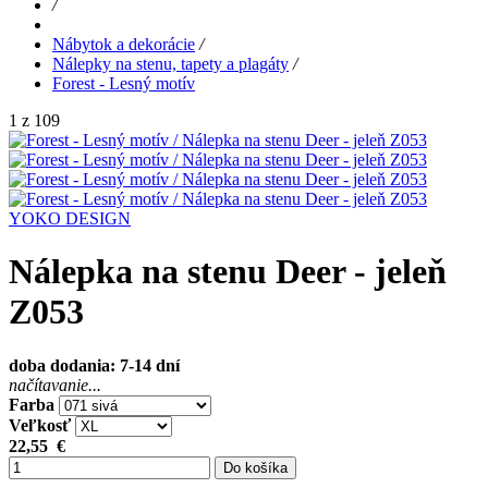
/
Nábytok a dekorácie
/
Nálepky na stenu, tapety a plagáty
/
Forest - Lesný motív
1 z 109
YOKO DESIGN
Nálepka na stenu Deer - jeleň
Z053
doba dodania: 7-14 dní
načítavanie...
Farba
Veľkosť
22,55
€
Do košíka