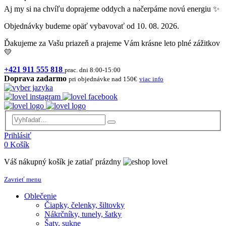
Aj my si na chvíľu doprajeme oddych a načerpáme novú energiu ✨
Objednávky budeme opäť vybavovať od 10. 08. 2026.
Ďakujeme za Vašu priazeň a prajeme Vám krásne leto plné zážitkov
💛
+421 911 555 818
prac. dni 8:00-15:00
Doprava zadarmo
pri objednávke nad 150€
viac info
Prihlásiť
0
Košík
Váš nákupný košík je zatiaľ prázdny
Zavrieť menu
Oblečenie
Čiapky, čelenky, šiltovky
Nákrčníky, tunely, šatky
Šaty, sukne