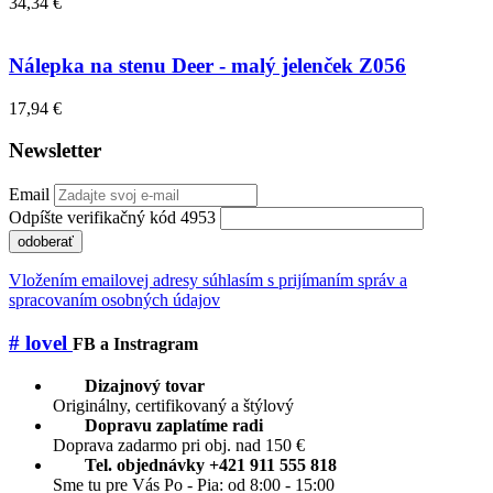
34,34 €
Nálepka na stenu Deer - malý jelenček Z056
17,94 €
Newsletter
Email
Odpíšte verifikačný kód 4953
odoberať
Vložením emailovej adresy súhlasím s prijímaním správ a
spracovaním osobných údajov
# lovel
FB a Instragram
Dizajnový tovar
Originálny, certifikovaný a štýlový
Dopravu zaplatíme radi
Doprava zadarmo pri obj. nad 150 €
Tel. objednávky +421 911 555 818
Sme tu pre Vás Po - Pia: od 8:00 - 15:00