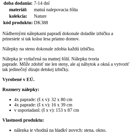
doba dodania:
7-14 dní
materiál:
matná nalepovacia fólia
kolekcia:
Nature
kód produktu:
DK388
Nádhernými nálepkami papradí dokonale doladíte izbičku a
prinesiete si tak krásu lesa priamo domov.
Nálepky na stenu dokonale zdobia každú izbičku.
Nálepka je vytlačená na matnej fólií. Nálepku tvoria
paprade. Môže zdobiť nie len steny, ale aj nábytok a okná a vytvoriť
tak jedinečný dizajn detskej izbičky.
Vyrobené v EÚ.
Rozmery nálepky:
4x paprade: (š x v): 32 x 80 cm
4x paprade: (š x v): 16 x 39 cm
v usporiadaní: (š x v): 153 x 87 cm
Vlastnosti produktu:
nálepka je vhodná na hladký povrch: stena, okno,