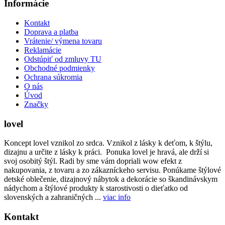
Informácie
Kontakt
Doprava a platba
Vrátenie/ výmena tovaru
Reklamácie
Odstúpiť od zmluvy TU
Obchodné podmienky
Ochrana súkromia
O nás
Úvod
Značky
lovel
Koncept lovel vznikol zo srdca. Vznikol z lásky k deťom, k štýlu,
dizajnu a určite z lásky k práci. Ponuka lovel je hravá, ale drží si
svoj osobitý štýl. Radi by sme vám dopriali wow efekt z
nakupovania, z tovaru a zo zákazníckeho servisu. Ponúkame štýlové
detské oblečenie, dizajnový nábytok a dekorácie so škandinávskym
nádychom a štýlové produkty k starostivosti o dieťatko od
slovenských a zahraničných ...
viac info
Kontakt