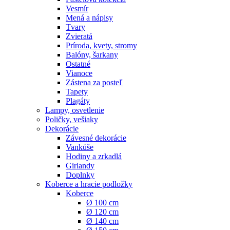
Vesmír
Mená a nápisy
Tvary
Zvieratá
Príroda, kvety, stromy
Balóny, šarkany
Ostatné
Vianoce
Zástena za posteľ
Tapety
Plagáty
Lampy, osvetlenie
Poličky, vešiaky
Dekorácie
Závesné dekorácie
Vankúše
Hodiny a zrkadlá
Girlandy
Doplnky
Koberce a hracie podložky
Koberce
Ø 100 cm
Ø 120 cm
Ø 140 cm