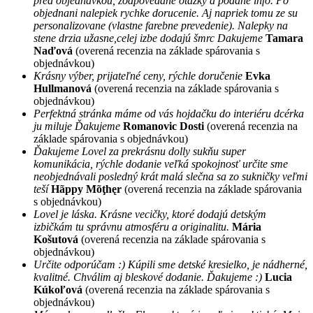
pred objednavkou, zodpovedane otazky a podane info. Po
objednani nalepiek rychke dorucenie. Aj napriek tomu ze su
personalizovane (vlastne farebne prevedenie). Nalepky na
stene drzia užasne,celej izbe dodajú šmrc Dakujeme
Tamara
Naďová
(overená recenzia na základe spárovania s
objednávkou)
Krásny výber, prijateľné ceny, rýchle doručenie
Evka
Hullmanová
(overená recenzia na základe spárovania s
objednávkou)
Perfektná stránka máme od vás hojdačku do interiéru dcérka
ju miluje Ďakujeme
Romanovic Dosti
(overená recenzia na
základe spárovania s objednávkou)
Ďakujeme Lovel za prekrásnu dolly sukňu super
komunikácia, rýchle dodanie veľká spokojnosť určite sme
neobjednávali posledný krát malá slečna sa zo sukničky veľmi
teší
Hãppy Mõţhęr
(overená recenzia na základe spárovania
s objednávkou)
Lovel je láska. Krásne vecičky, ktoré dodajú detským
izbičkám tu správnu atmosféru a originalitu.
Mária
Košutová
(overená recenzia na základe spárovania s
objednávkou)
Určite odporúčam :) Kúpili sme detské kresielko, je nádherné,
kvalitné. Chválim aj bleskové dodanie. Ďakujeme :)
Lucia
Kúkoľová
(overená recenzia na základe spárovania s
objednávkou)