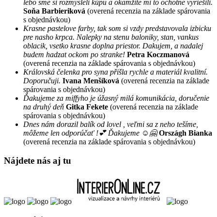
lebo sme si rozmysleli kúpu a okamžite mi to ochotne vyriešili.
Soňa Barbieriková
(overená recenzia na základe spárovania
s objednávkou)
Krasne pastelove farby, tak som si vzdy predstavovala izbicku
pre nasho krpca. Nalepky na stenu baloniky, stan, vankus
oblacik, vsetko krasne doplna priestor. Dakujem, a nadalej
budem hadzat ockom po stranke!
Petra Koczmanová
(overená recenzia na základe spárovania s objednávkou)
Královská čelenka pro syna přišla rychle a materiál kvalitní.
Doporučuji.
Ivana Menšíková
(overená recenzia na základe
spárovania s objednávkou)
Ďakujeme za miffyho je úžasný milá komunikácia, doručenie
na druhý deň
Gitka Fekete
(overená recenzia na základe
spárovania s objednávkou)
Dnes nám dorazil balík od lovel , veľmi sa z neho tešíme,
môžeme len odporúčať !💕 Ďakujeme ☺️🤗
Országh Bianka
(overená recenzia na základe spárovania s objednávkou)
Nájdete nás aj tu