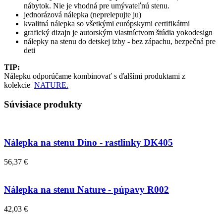
nábytok. Nie je vhodná pre umývateľnú stenu.
jednorázová nálepka (neprelepujte ju)
kvalitná nálepka so všetkými európskymi certifikátmi
grafický dizajn je autorským vlastníctvom štúdia yokodesign
nálepky na stenu do detskej izby - bez zápachu, bezpečná pre
deti
TIP:
Nálepku odporúčame kombinovať s ďalšími produktami z
kolekcie
NATURE.
Súvisiace produkty
Nálepka na stenu Dino - rastlinky DK405
56,37 €
Nálepka na stenu Nature - púpavy R002
42,03 €