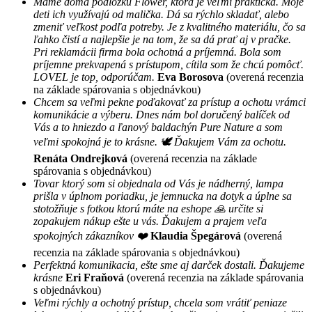
Máme doma podložku Flower, ktorá je veľmi praktická. Moje
deti ich využívajú od malička. Dá sa rýchlo skladať, alebo
zmeniť veľkost podľa potreby. Je z kvalitného materiálu, čo sa
ľahko čistí a najlepšie je na tom, že sa dá prať aj v pračke.
Pri reklamácii firma bola ochotná a príjemná. Bola som
príjemne prekvapená s prístupom, cítila som že chcú pomôcť.
LOVEL je top, odporúčam.
Eva Borosova
(overená recenzia
na základe spárovania s objednávkou)
Chcem sa veľmi pekne poďakovať za prístup a ochotu vrámci
komunikácie a výberu. Dnes nám bol doručený balíček od
Vás a to hniezdo a ľanový baldachýn Pure Nature a som
veľmi spokojná je to krásne. 🕊 Ďakujem Vám za ochotu.
Renáta Ondrejková
(overená recenzia na základe
spárovania s objednávkou)
Tovar ktorý som si objednala od Vás je nádherný, lampa
prišla v úplnom poriadku, je jemnucka na dotyk a úplne sa
stotožňuje s fotkou ktorú máte na eshope 🙏 určite si
zopakujem nákup ešte u vás. Ďakujem a prajem veľa
spokojných zákazníkov ❤️
Klaudia Špegárová
(overená
recenzia na základe spárovania s objednávkou)
Perfektná komunikacia, ešte sme aj darček dostali. Ďakujeme
krásne
Eri Fraňová
(overená recenzia na základe spárovania
s objednávkou)
Veľmi rýchly a ochotný prístup, chcela som vrátiť peniaze