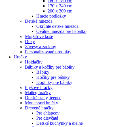
160 x 180 cm
170 x 240 cm
200 x 300 cm
Hracie podložky
Detské hniezda
Okrúhle detské hniezda
Oválne hniezda pre bábätko
Mojžišove koše
Deky
Závesy a záclony
Personalizované produkty
Hračky
Hojdačky
Bábiky a kočíky pre bábiky
Bábiky
Kočíky pre bábiky
Doplnky pre bábiky
Plyšové hračky
Maileg hračky
Detské stany, teepee
Montessori hračky
Drevené hračky
Pre chlapcov
Pre dievčatá
Detské kuchynky a dielne