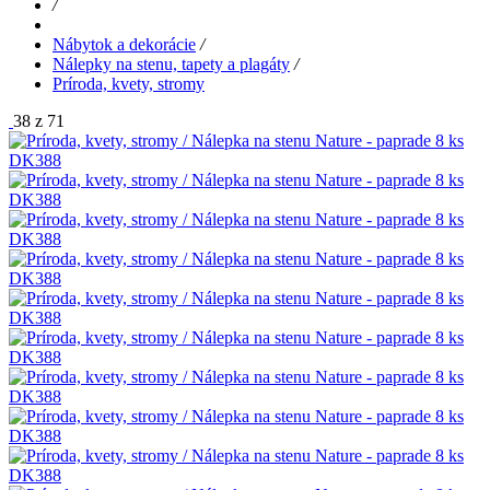
/
Nábytok a dekorácie
/
Nálepky na stenu, tapety a plagáty
/
Príroda, kvety, stromy
38 z 71