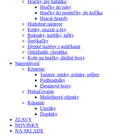
Hračky pre bábätko
Hračky do ruky
Hračky do postieľky, do kočíka
Hracie hrazdy
Hudobné nástroje
Knihy, puzzle a hry
Ruksaky, kufríky, tašky
Šmýkačky
Detské bazény s guličkami
Odrážadlá, chodítka
Koše na hračky, úložné boxy
Starostlivosť
Kŕmenie
Taniere, misky, poháre, príbor
Podbradníky
Desiatové boxy
Prebaľovanie
Mušelínové plienky
Kúpanie
Uteráky
Doplnky
ZĽAVY
NOVINKY
NA SKLADE