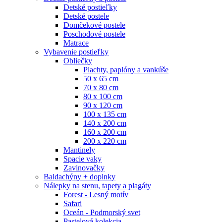
Detské postieľky
Detské postele
Domčekové postele
Poschodové postele
Matrace
Vybavenie postieľky
Obliečky
Plachty, paplóny a vankúše
50 x 65 cm
70 x 80 cm
80 x 100 cm
90 x 120 cm
100 x 135 cm
140 x 200 cm
160 x 200 cm
200 x 220 cm
Mantinely
Spacie vaky
Zavinovačky
Baldachýny + doplnky
Nálepky na stenu, tapety a plagáty
Forest - Lesný motív
Safari
Oceán - Podmorský svet
Pastelová kolekcia