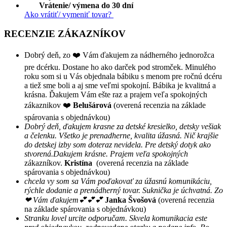
Vrátenie/ výmena do 30 dní
Ako vrátiť/ vymeniť tovar?
RECENZIE ZÁKAZNÍKOV
Dobrý deň, zo ❤️ Vám ďakujem za nádherného jednorožca
pre dcérku. Dostane ho ako darček pod stromček. Minulého
roku som si u Vás objednala bábiku s menom pre ročnú dcéru
a tiež sme boli a aj sme veľmi spokojní. Bábika je kvalitná a
krásna. Ďakujem Vám ešte raz a prajem veľa spokojných
zákaznikov ❤️
Belušárová
(overená recenzia na základe
spárovania s objednávkou)
Dobrý deň, ďakujem krasne za detské kresielko, detsky vešiak
a čelenku. Všetko je prenadherne, kvalita úžasná. Nič krajšie
do detskej izby som doteraz nevidela. Pre detský dotyk ako
stvorená.Dakujem krásne. Prajem veľa spokojných
zákazníkov.
Kristína
(overená recenzia na základe
spárovania s objednávkou)
chcela vy som sa Vám poďakovať za úžasnú komunikáciu,
rýchle dodanie a prenádherný tovar. Suknička je úchvatná. Zo
❤ Vám ďakujem💕💕💕
Janka Švošová
(overená recenzia
na základe spárovania s objednávkou)
Stranku lovel urcite odporučam. Skvela komunikacia este