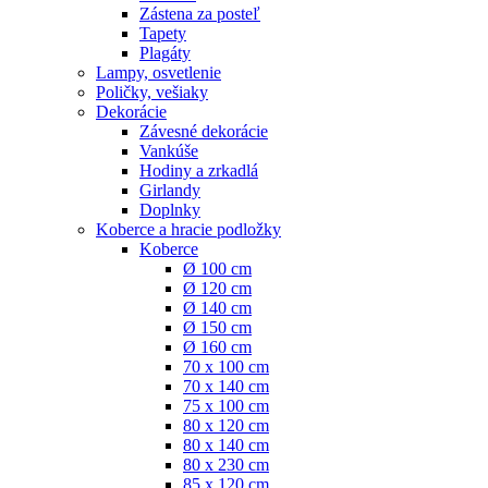
Zástena za posteľ
Tapety
Plagáty
Lampy, osvetlenie
Poličky, vešiaky
Dekorácie
Závesné dekorácie
Vankúše
Hodiny a zrkadlá
Girlandy
Doplnky
Koberce a hracie podložky
Koberce
Ø 100 cm
Ø 120 cm
Ø 140 cm
Ø 150 cm
Ø 160 cm
70 x 100 cm
70 x 140 cm
75 x 100 cm
80 x 120 cm
80 x 140 cm
80 x 230 cm
85 x 120 cm