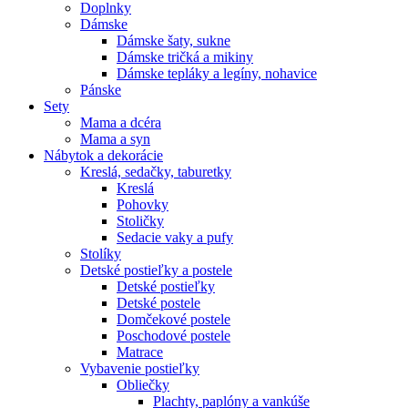
Doplnky
Dámske
Dámske šaty, sukne
Dámske tričká a mikiny
Dámske tepláky a legíny, nohavice
Pánske
Sety
Mama a dcéra
Mama a syn
Nábytok a dekorácie
Kreslá, sedačky, taburetky
Kreslá
Pohovky
Stoličky
Sedacie vaky a pufy
Stolíky
Detské postieľky a postele
Detské postieľky
Detské postele
Domčekové postele
Poschodové postele
Matrace
Vybavenie postieľky
Obliečky
Plachty, paplóny a vankúše