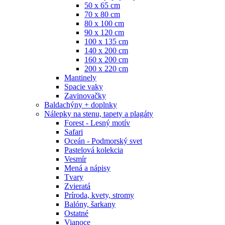
50 x 65 cm
70 x 80 cm
80 x 100 cm
90 x 120 cm
100 x 135 cm
140 x 200 cm
160 x 200 cm
200 x 220 cm
Mantinely
Spacie vaky
Zavinovačky
Baldachýny + doplnky
Nálepky na stenu, tapety a plagáty
Forest - Lesný motív
Safari
Oceán - Podmorský svet
Pastelová kolekcia
Vesmír
Mená a nápisy
Tvary
Zvieratá
Príroda, kvety, stromy
Balóny, šarkany
Ostatné
Vianoce