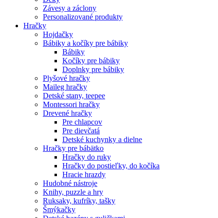
Závesy a záclony
Personalizované produkty
Hračky
Hojdačky
Bábiky a kočíky pre bábiky
Bábiky
Kočíky pre bábiky
Doplnky pre bábiky
Plyšové hračky
Maileg hračky
Detské stany, teepee
Montessori hračky
Drevené hračky
Pre chlapcov
Pre dievčatá
Detské kuchynky a dielne
Hračky pre bábätko
Hračky do ruky
Hračky do postieľky, do kočíka
Hracie hrazdy
Hudobné nástroje
Knihy, puzzle a hry
Ruksaky, kufríky, tašky
Šmýkačky