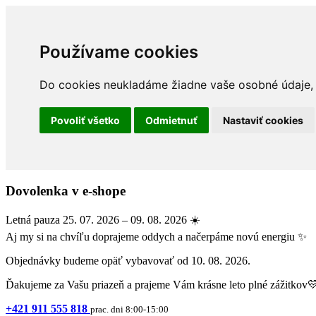
Používame cookies
Do cookies neukladáme žiadne vaše osobné údaje, a
Povoliť všetko
Odmietnuť
Nastaviť cookies
Dovolenka v e-shope
Letná pauza 25. 07. 2026 – 09. 08. 2026 ☀️
Aj my si na chvíľu doprajeme oddych a načerpáme novú energiu ✨
Objednávky budeme opäť vybavovať od 10. 08. 2026.
Ďakujeme za Vašu priazeň a prajeme Vám krásne leto plné zážitkov
+421 911 555 818
prac. dni 8:00-15:00