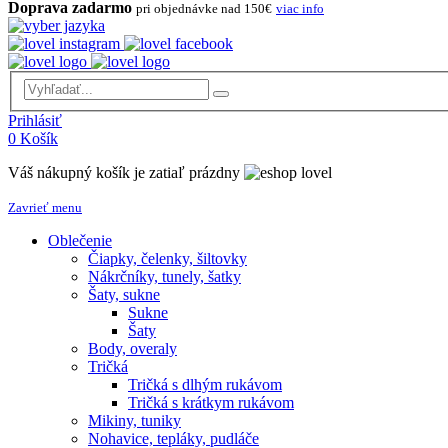
Doprava zadarmo
pri objednávke nad 150€
viac info
Prihlásiť
0
Košík
Váš nákupný košík je zatiaľ prázdny
Zavrieť menu
Oblečenie
Čiapky, čelenky, šiltovky
Nákrčníky, tunely, šatky
Šaty, sukne
Sukne
Šaty
Body, overaly
Tričká
Tričká s dlhým rukávom
Tričká s krátkym rukávom
Mikiny, tuniky
Nohavice, tepláky, pudláče