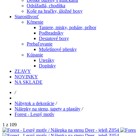
Detské bazény s guličkami
Odrážadlá, chodítka
Koše na hračky, úložné boxy
Starostlivosť
Kŕmenie
Taniere, misky, poháre, príbor
Podbradníky
Desiatové boxy
Prebaľovanie
Mušelínové plienky
Kúpanie
Uteráky
Doplnky
ZĽAVY
NOVINKY
NA SKLADE
/
Nábytok a dekorácie
/
Nálepky na stenu, tapety a plagáty
/
Forest - Lesný motív
1 z 109