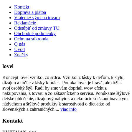
Kontakt
Doprava a platba
Vrátenie/ výmena tovaru
Reklamácie
Odstúpiť od zmluvy TU
Obchodné podmienky
Ochrana súkromia
O nás
Úvod
Značky
lovel
Koncept lovel vznikol zo srdca. Vznikol z lásky k deťom, k štýlu,
dizajnu a určite z lásky k práci. Ponuka lovel je hravá, ale drží si
svoj osobitý štýl. Radi by sme vám dopriali wow efekt z
nakupovania, z tovaru a zo zákazníckeho servisu. Ponúkame štýlové
detské oblečenie, dizajnový nábytok a dekorácie so škandinávskym
nádychom a štýlové produkty k starostivosti o dieťatko od
slovenských a zahraničných ...
viac info
Kontakt