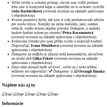
Veľmi rýchly a ochotný prístup, chcela som vrátiť peniaze
lebo sme si rozmysleli kúpu a okamžite mi to ochotne vyriešili.
Soňa Barbieriková
(overená recenzia na základe spárovania
s objednávkou)
Krasne pastelove farby, tak som si vzdy predstavovala izbicku
pre nasho krpca. Nalepky na stenu baloniky, stan, vankus
oblacik, vsetko krasne doplna priestor. Dakujem, a nadalej
budem hadzat ockom po stranke!
Petra Koczmanová
(overená recenzia na základe spárovania s objednávkou)
Královská čelenka pro syna přišla rychle a materiál kvalitní.
Doporučuji.
Ivana Menšíková
(overená recenzia na základe
spárovania s objednávkou)
Ďakujeme za miffyho je úžasný milá komunikácia, doručenie
na druhý deň
Gitka Fekete
(overená recenzia na základe
spárovania s objednávkou)
Dnes nám dorazil balík od lovel , veľmi sa z neho tešíme,
môžeme len odporúčať !💕 Ďakujeme ☺️🤗
Országh Bianka
(overená recenzia na základe spárovania s objednávkou)
Nájdete nás aj tu
Informácie