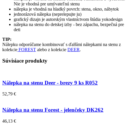
Nie je vhodná pre umývateľnú stenu
nálepka je vhodná na hladký povrch: stena, okno, nábytok
jednorázová nálepka (neprelepujte ju)
grafický dizajn je autorským vlastníctvom štúdia yokodesign
nálepka na stenu do detskej izby - bez zápachu, bezpečná pre
deti
TIP:
Nálepku odporúčame kombinovať s ďalšími nálepkami na stenu z
kolekcie
FOREST
alebo z kolekcie
DEER
.
Súvisiace produkty
Nálepka na stenu Deer - brezy 9 ks R052
52,79 €
Nálepka na stenu Forest - jelenčeky DK262
46,13 €