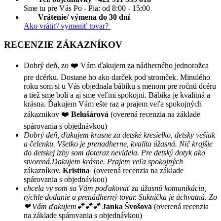
Sme tu pre Vás Po - Pia: od 8:00 - 15:00
Vrátenie/ výmena do 30 dní
Ako vrátiť/ vymeniť tovar?
RECENZIE ZÁKAZNÍKOV
Dobrý deň, zo ❤️ Vám ďakujem za nádherného jednorožca
pre dcérku. Dostane ho ako darček pod stromček. Minulého
roku som si u Vás objednala bábiku s menom pre ročnú dcéru
a tiež sme boli a aj sme veľmi spokojní. Bábika je kvalitná a
krásna. Ďakujem Vám ešte raz a prajem veľa spokojných
zákaznikov ❤️
Belušárová
(overená recenzia na základe
spárovania s objednávkou)
Dobrý deň, ďakujem krasne za detské kresielko, detsky vešiak
a čelenku. Všetko je prenadherne, kvalita úžasná. Nič krajšie
do detskej izby som doteraz nevidela. Pre detský dotyk ako
stvorená.Dakujem krásne. Prajem veľa spokojných
zákazníkov.
Kristína
(overená recenzia na základe
spárovania s objednávkou)
chcela vy som sa Vám poďakovať za úžasnú komunikáciu,
rýchle dodanie a prenádherný tovar. Suknička je úchvatná. Zo
❤ Vám ďakujem💕💕💕
Janka Švošová
(overená recenzia
na základe spárovania s objednávkou)