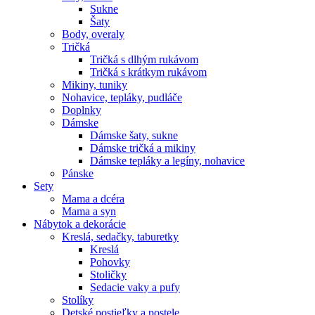
Sukne
Šaty
Body, overaly
Tričká
Tričká s dlhým rukávom
Tričká s krátkym rukávom
Mikiny, tuniky
Nohavice, tepláky, pudláče
Doplnky
Dámske
Dámske šaty, sukne
Dámske tričká a mikiny
Dámske tepláky a legíny, nohavice
Pánske
Sety
Mama a dcéra
Mama a syn
Nábytok a dekorácie
Kreslá, sedačky, taburetky
Kreslá
Pohovky
Stoličky
Sedacie vaky a pufy
Stolíky
Detské postieľky a postele