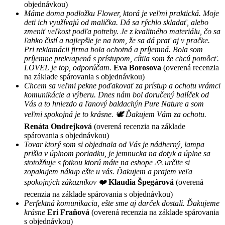
objednávkou)
Máme doma podložku Flower, ktorá je veľmi praktická. Moje
deti ich využívajú od malička. Dá sa rýchlo skladať, alebo
zmeniť veľkost podľa potreby. Je z kvalitného materiálu, čo sa
ľahko čistí a najlepšie je na tom, že sa dá prať aj v pračke.
Pri reklamácii firma bola ochotná a príjemná. Bola som
príjemne prekvapená s prístupom, cítila som že chcú pomôcť.
LOVEL je top, odporúčam.
Eva Borosova
(overená recenzia
na základe spárovania s objednávkou)
Chcem sa veľmi pekne poďakovať za prístup a ochotu vrámci
komunikácie a výberu. Dnes nám bol doručený balíček od
Vás a to hniezdo a ľanový baldachýn Pure Nature a som
veľmi spokojná je to krásne. 🕊 Ďakujem Vám za ochotu.
Renáta Ondrejková
(overená recenzia na základe
spárovania s objednávkou)
Tovar ktorý som si objednala od Vás je nádherný, lampa
prišla v úplnom poriadku, je jemnucka na dotyk a úplne sa
stotožňuje s fotkou ktorú máte na eshope 🙏 určite si
zopakujem nákup ešte u vás. Ďakujem a prajem veľa
spokojných zákazníkov ❤️
Klaudia Špegárová
(overená
recenzia na základe spárovania s objednávkou)
Perfektná komunikacia, ešte sme aj darček dostali. Ďakujeme
krásne
Eri Fraňová
(overená recenzia na základe spárovania
s objednávkou)