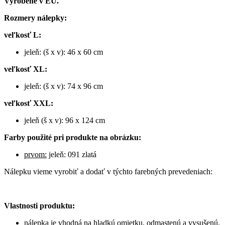
Vyrobené v EÚ.
Rozmery nálepky:
veľkosť L:
jeleň: (š x v): 46 x 60 cm
veľkosť XL:
jeleň: (š x v): 74 x 96 cm
veľkosť XXL:
jeleň (š x v): 96 x 124 cm
Farby použité pri produkte na obrázku:
prvom:
jeleň: 091 zlatá
Nálepku vieme vyrobiť a dodať v týchto farebných prevedeniach:
Vlastnosti produktu:
nálepka je vhodná na hladkú omietku, odmastenú a vysušenú.