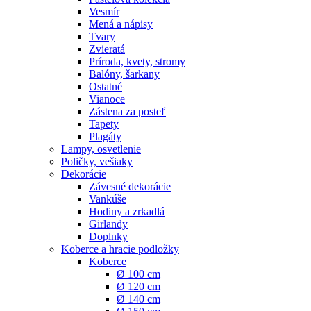
Vesmír
Mená a nápisy
Tvary
Zvieratá
Príroda, kvety, stromy
Balóny, šarkany
Ostatné
Vianoce
Zástena za posteľ
Tapety
Plagáty
Lampy, osvetlenie
Poličky, vešiaky
Dekorácie
Závesné dekorácie
Vankúše
Hodiny a zrkadlá
Girlandy
Doplnky
Koberce a hracie podložky
Koberce
Ø 100 cm
Ø 120 cm
Ø 140 cm