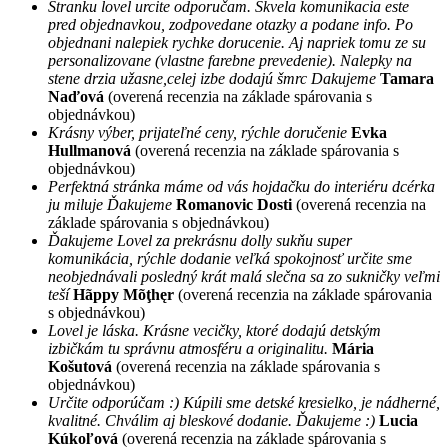
Stranku lovel urcite odporučam. Skvela komunikacia este
pred objednavkou, zodpovedane otazky a podane info. Po
objednani nalepiek rychke dorucenie. Aj napriek tomu ze su
personalizovane (vlastne farebne prevedenie). Nalepky na
stene drzia užasne,celej izbe dodajú šmrc Dakujeme
Tamara
Naďová
(overená recenzia na základe spárovania s
objednávkou)
Krásny výber, prijateľné ceny, rýchle doručenie
Evka
Hullmanová
(overená recenzia na základe spárovania s
objednávkou)
Perfektná stránka máme od vás hojdačku do interiéru dcérka
ju miluje Ďakujeme
Romanovic Dosti
(overená recenzia na
základe spárovania s objednávkou)
Ďakujeme Lovel za prekrásnu dolly sukňu super
komunikácia, rýchle dodanie veľká spokojnosť určite sme
neobjednávali posledný krát malá slečna sa zo sukničky veľmi
teší
Hãppy Mõţhęr
(overená recenzia na základe spárovania
s objednávkou)
Lovel je láska. Krásne vecičky, ktoré dodajú detským
izbičkám tu správnu atmosféru a originalitu.
Mária
Košutová
(overená recenzia na základe spárovania s
objednávkou)
Určite odporúčam :) Kúpili sme detské kresielko, je nádherné,
kvalitné. Chválim aj bleskové dodanie. Ďakujeme :)
Lucia
Kúkoľová
(overená recenzia na základe spárovania s