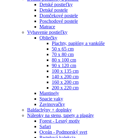
Detské postieľky
Detské postele
Domčekové postele
Poschodové postele
Matrace
Vybavenie postieľky
Obliečky
Plachty, paplóny a vankúše
50 x 65 cm
70 x 80 cm
80 x 100 cm
90 x 120 cm
100 x 135 cm
140 x 200 cm
160 x 200 cm
200 x 220 cm
Mantinely
Spacie vaky
Zavinovačky
Baldachýny + doplnky
Nálepky na stenu, tapety a plagáty
Forest - Lesný motív
Safari
Oceán - Podmorský svet
Pastelová kolekcia