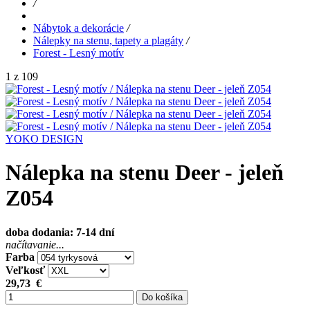
/
Nábytok a dekorácie
/
Nálepky na stenu, tapety a plagáty
/
Forest - Lesný motív
1 z 109
YOKO DESIGN
Nálepka na stenu Deer - jeleň
Z054
doba dodania: 7-14 dní
načítavanie...
Farba
Veľkosť
29,73
€
Do košíka