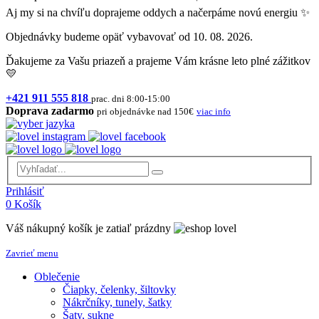
Aj my si na chvíľu doprajeme oddych a načerpáme novú energiu ✨
Objednávky budeme opäť vybavovať od 10. 08. 2026.
Ďakujeme za Vašu priazeň a prajeme Vám krásne leto plné zážitkov
💛
+421 911 555 818
prac. dni 8:00-15:00
Doprava zadarmo
pri objednávke nad 150€
viac info
Prihlásiť
0
Košík
Váš nákupný košík je zatiaľ prázdny
Zavrieť menu
Oblečenie
Čiapky, čelenky, šiltovky
Nákrčníky, tunely, šatky
Šaty, sukne