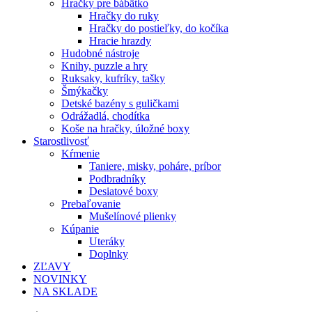
Hračky pre bábätko
Hračky do ruky
Hračky do postieľky, do kočíka
Hracie hrazdy
Hudobné nástroje
Knihy, puzzle a hry
Ruksaky, kufríky, tašky
Šmýkačky
Detské bazény s guličkami
Odrážadlá, chodítka
Koše na hračky, úložné boxy
Starostlivosť
Kŕmenie
Taniere, misky, poháre, príbor
Podbradníky
Desiatové boxy
Prebaľovanie
Mušelínové plienky
Kúpanie
Uteráky
Doplnky
ZĽAVY
NOVINKY
NA SKLADE