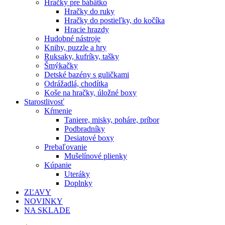
Hračky pre bábätko
Hračky do ruky
Hračky do postieľky, do kočíka
Hracie hrazdy
Hudobné nástroje
Knihy, puzzle a hry
Ruksaky, kufríky, tašky
Šmýkačky
Detské bazény s guličkami
Odrážadlá, chodítka
Koše na hračky, úložné boxy
Starostlivosť
Kŕmenie
Taniere, misky, poháre, príbor
Podbradníky
Desiatové boxy
Prebaľovanie
Mušelínové plienky
Kúpanie
Uteráky
Doplnky
ZĽAVY
NOVINKY
NA SKLADE