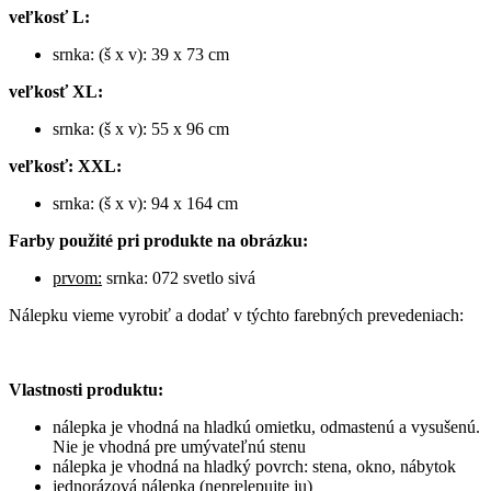
veľkosť L:
srnka: (š x v): 39 x 73 cm
veľkosť XL:
srnka: (š x v): 55 x 96 cm
veľkosť: XXL:
srnka: (š x v): 94 x 164 cm
Farby použité pri produkte na obrázku:
prvom:
srnka: 072 svetlo sivá
Nálepku vieme vyrobiť a dodať v týchto farebných prevedeniach:
Vlastnosti produktu:
nálepka je vhodná na hladkú omietku, odmastenú a vysušenú.
Nie je vhodná pre umývateľnú stenu
nálepka je vhodná na hladký povrch: stena, okno, nábytok
jednorázová nálepka (neprelepujte ju)