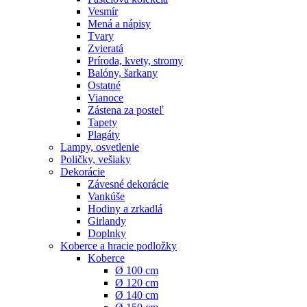
Vesmír
Mená a nápisy
Tvary
Zvieratá
Príroda, kvety, stromy
Balóny, šarkany
Ostatné
Vianoce
Zástena za posteľ
Tapety
Plagáty
Lampy, osvetlenie
Poličky, vešiaky
Dekorácie
Závesné dekorácie
Vankúše
Hodiny a zrkadlá
Girlandy
Doplnky
Koberce a hracie podložky
Koberce
Ø 100 cm
Ø 120 cm
Ø 140 cm