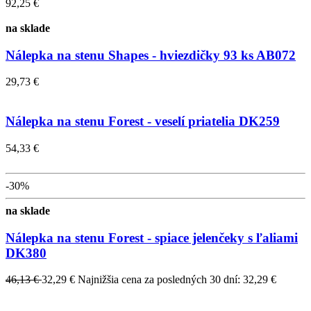
92,25 €
na sklade
Nálepka na stenu Shapes - hviezdičky 93 ks AB072
29,73 €
Nálepka na stenu Forest - veselí priatelia DK259
54,33 €
-30%
na sklade
Nálepka na stenu Forest - spiace jelenčeky s ľaliami
DK380
46,13 €
32,29 €
Najnižšia cena za posledných 30 dní: 32,29 €