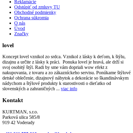
Reklamácie
Odstúpiť od zmluvy TU
Obchodné podmienky
Ochrana súkromia
O nás
Úvod
Značky
lovel
Koncept lovel vznikol zo srdca. Vznikol z lásky k deťom, k štýlu,
dizajnu a určite z lásky k práci. Ponuka lovel je hravá, ale drží si
svoj osobitý štýl. Radi by sme vám dopriali wow efekt z
nakupovania, z tovaru a zo zákazníckeho servisu. Ponúkame štýlové
detské oblečenie, dizajnový nábytok a dekorácie so škandinávskym
nádychom a štýlové produkty k starostivosti o dieťatko od
slovenských a zahraničných ...
viac info
Kontakt
KURTMAN, s.r.o.
Parková ulica 585/8
919 42 Voderady