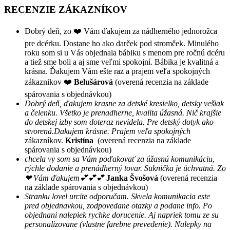
RECENZIE ZÁKAZNÍKOV
Dobrý deň, zo ❤️ Vám ďakujem za nádherného jednorožca
pre dcérku. Dostane ho ako darček pod stromček. Minulého
roku som si u Vás objednala bábiku s menom pre ročnú dcéru
a tiež sme boli a aj sme veľmi spokojní. Bábika je kvalitná a
krásna. Ďakujem Vám ešte raz a prajem veľa spokojných
zákaznikov ❤️
Belušárová
(overená recenzia na základe
spárovania s objednávkou)
Dobrý deň, ďakujem krasne za detské kresielko, detsky vešiak
a čelenku. Všetko je prenadherne, kvalita úžasná. Nič krajšie
do detskej izby som doteraz nevidela. Pre detský dotyk ako
stvorená.Dakujem krásne. Prajem veľa spokojných
zákazníkov.
Kristína
(overená recenzia na základe
spárovania s objednávkou)
chcela vy som sa Vám poďakovať za úžasnú komunikáciu,
rýchle dodanie a prenádherný tovar. Suknička je úchvatná. Zo
❤ Vám ďakujem💕💕💕
Janka Švošová
(overená recenzia
na základe spárovania s objednávkou)
Stranku lovel urcite odporučam. Skvela komunikacia este
pred objednavkou, zodpovedane otazky a podane info. Po
objednani nalepiek rychke dorucenie. Aj napriek tomu ze su
personalizovane (vlastne farebne prevedenie). Nalepky na