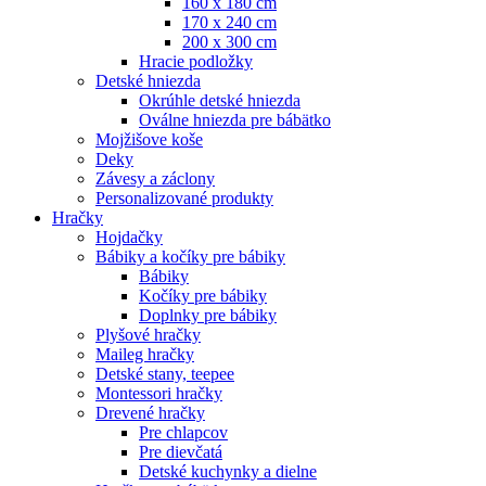
160 x 180 cm
170 x 240 cm
200 x 300 cm
Hracie podložky
Detské hniezda
Okrúhle detské hniezda
Oválne hniezda pre bábätko
Mojžišove koše
Deky
Závesy a záclony
Personalizované produkty
Hračky
Hojdačky
Bábiky a kočíky pre bábiky
Bábiky
Kočíky pre bábiky
Doplnky pre bábiky
Plyšové hračky
Maileg hračky
Detské stany, teepee
Montessori hračky
Drevené hračky
Pre chlapcov
Pre dievčatá
Detské kuchynky a dielne