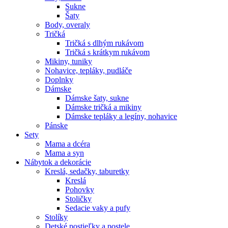
Sukne
Šaty
Body, overaly
Tričká
Tričká s dlhým rukávom
Tričká s krátkym rukávom
Mikiny, tuniky
Nohavice, tepláky, pudláče
Doplnky
Dámske
Dámske šaty, sukne
Dámske tričká a mikiny
Dámske tepláky a legíny, nohavice
Pánske
Sety
Mama a dcéra
Mama a syn
Nábytok a dekorácie
Kreslá, sedačky, taburetky
Kreslá
Pohovky
Stoličky
Sedacie vaky a pufy
Stolíky
Detské postieľky a postele