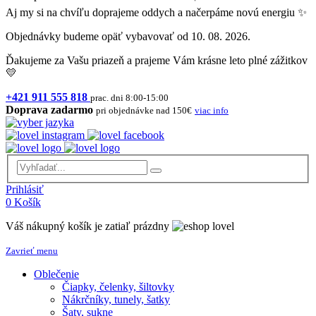
Aj my si na chvíľu doprajeme oddych a načerpáme novú energiu ✨
Objednávky budeme opäť vybavovať od 10. 08. 2026.
Ďakujeme za Vašu priazeň a prajeme Vám krásne leto plné zážitkov
💛
+421 911 555 818
prac. dni 8:00-15:00
Doprava zadarmo
pri objednávke nad 150€
viac info
Prihlásiť
0
Košík
Váš nákupný košík je zatiaľ prázdny
Zavrieť menu
Oblečenie
Čiapky, čelenky, šiltovky
Nákrčníky, tunely, šatky
Šaty, sukne