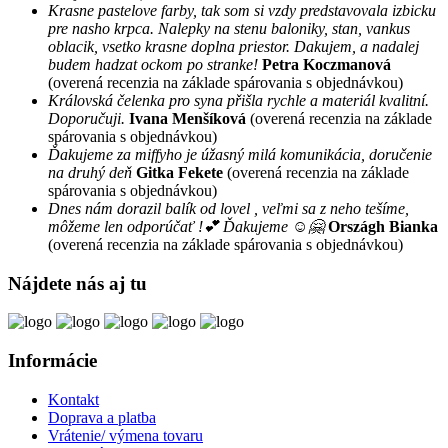
Krasne pastelove farby, tak som si vzdy predstavovala izbicku
pre nasho krpca. Nalepky na stenu baloniky, stan, vankus
oblacik, vsetko krasne doplna priestor. Dakujem, a nadalej
budem hadzat ockom po stranke!
Petra Koczmanová
(overená recenzia na základe spárovania s objednávkou)
Královská čelenka pro syna přišla rychle a materiál kvalitní.
Doporučuji.
Ivana Menšíková
(overená recenzia na základe
spárovania s objednávkou)
Ďakujeme za miffyho je úžasný milá komunikácia, doručenie
na druhý deň
Gitka Fekete
(overená recenzia na základe
spárovania s objednávkou)
Dnes nám dorazil balík od lovel , veľmi sa z neho tešíme,
môžeme len odporúčať !💕 Ďakujeme ☺️🤗
Országh Bianka
(overená recenzia na základe spárovania s objednávkou)
Nájdete nás aj tu
Informácie
Kontakt
Doprava a platba
Vrátenie/ výmena tovaru