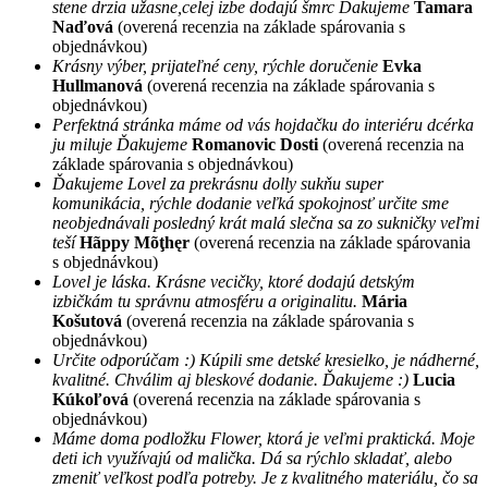
stene drzia užasne,celej izbe dodajú šmrc Dakujeme
Tamara
Naďová
(overená recenzia na základe spárovania s
objednávkou)
Krásny výber, prijateľné ceny, rýchle doručenie
Evka
Hullmanová
(overená recenzia na základe spárovania s
objednávkou)
Perfektná stránka máme od vás hojdačku do interiéru dcérka
ju miluje Ďakujeme
Romanovic Dosti
(overená recenzia na
základe spárovania s objednávkou)
Ďakujeme Lovel za prekrásnu dolly sukňu super
komunikácia, rýchle dodanie veľká spokojnosť určite sme
neobjednávali posledný krát malá slečna sa zo sukničky veľmi
teší
Hãppy Mõţhęr
(overená recenzia na základe spárovania
s objednávkou)
Lovel je láska. Krásne vecičky, ktoré dodajú detským
izbičkám tu správnu atmosféru a originalitu.
Mária
Košutová
(overená recenzia na základe spárovania s
objednávkou)
Určite odporúčam :) Kúpili sme detské kresielko, je nádherné,
kvalitné. Chválim aj bleskové dodanie. Ďakujeme :)
Lucia
Kúkoľová
(overená recenzia na základe spárovania s
objednávkou)
Máme doma podložku Flower, ktorá je veľmi praktická. Moje
deti ich využívajú od malička. Dá sa rýchlo skladať, alebo
zmeniť veľkost podľa potreby. Je z kvalitného materiálu, čo sa