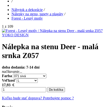
/
Nábytok a dekorácie
/
Nálepky na stenu, tapety a plagáty
/
Forest - Lesný motív
1 z 109
YOKO DESIGN
Nálepka na stenu Deer - malá
srnka Z057
doba dodania: 7-14 dní
načítavanie...
Farba
Veľkosť
17,93
€
Do košíka
Koľko bude stať doprava?
Potrebujete pomoc ?