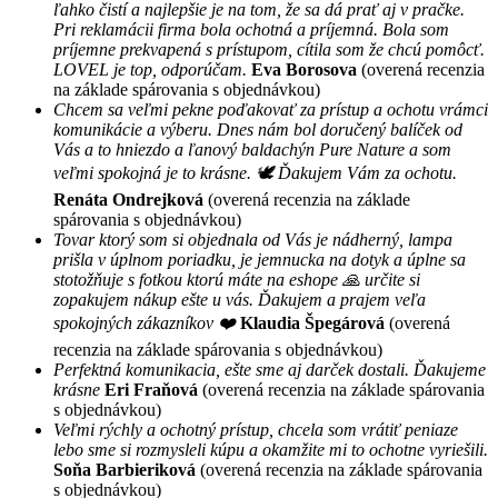
ľahko čistí a najlepšie je na tom, že sa dá prať aj v pračke.
Pri reklamácii firma bola ochotná a príjemná. Bola som
príjemne prekvapená s prístupom, cítila som že chcú pomôcť.
LOVEL je top, odporúčam.
Eva Borosova
(overená recenzia
na základe spárovania s objednávkou)
Chcem sa veľmi pekne poďakovať za prístup a ochotu vrámci
komunikácie a výberu. Dnes nám bol doručený balíček od
Vás a to hniezdo a ľanový baldachýn Pure Nature a som
veľmi spokojná je to krásne. 🕊 Ďakujem Vám za ochotu.
Renáta Ondrejková
(overená recenzia na základe
spárovania s objednávkou)
Tovar ktorý som si objednala od Vás je nádherný, lampa
prišla v úplnom poriadku, je jemnucka na dotyk a úplne sa
stotožňuje s fotkou ktorú máte na eshope 🙏 určite si
zopakujem nákup ešte u vás. Ďakujem a prajem veľa
spokojných zákazníkov ❤️
Klaudia Špegárová
(overená
recenzia na základe spárovania s objednávkou)
Perfektná komunikacia, ešte sme aj darček dostali. Ďakujeme
krásne
Eri Fraňová
(overená recenzia na základe spárovania
s objednávkou)
Veľmi rýchly a ochotný prístup, chcela som vrátiť peniaze
lebo sme si rozmysleli kúpu a okamžite mi to ochotne vyriešili.
Soňa Barbieriková
(overená recenzia na základe spárovania
s objednávkou)