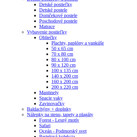
Detské postieľky
Detské postele
Domčekové postele
Poschodové postele
Matrace
Vybavenie postieľky
Obliečky
Plachty, paplóny a vankúše
50 x 65 cm
70 x 80 cm
80 x 100 cm
90 x 120 cm
100 x 135 cm
140 x 200 cm
160 x 200 cm
200 x 220 cm
Mantinely
Spacie vaky
Zavinovačky
Baldachýny + doplnky
Nálepky na stenu, tapety a plagáty
Forest - Lesný motív
Safari
Oceán - Podmorský svet
Pastelová kolekcia