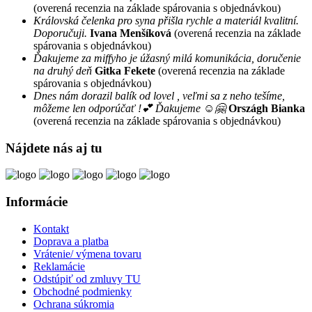
(overená recenzia na základe spárovania s objednávkou)
Královská čelenka pro syna přišla rychle a materiál kvalitní.
Doporučuji.
Ivana Menšíková
(overená recenzia na základe
spárovania s objednávkou)
Ďakujeme za miffyho je úžasný milá komunikácia, doručenie
na druhý deň
Gitka Fekete
(overená recenzia na základe
spárovania s objednávkou)
Dnes nám dorazil balík od lovel , veľmi sa z neho tešíme,
môžeme len odporúčať !💕 Ďakujeme ☺️🤗
Országh Bianka
(overená recenzia na základe spárovania s objednávkou)
Nájdete nás aj tu
Informácie
Kontakt
Doprava a platba
Vrátenie/ výmena tovaru
Reklamácie
Odstúpiť od zmluvy TU
Obchodné podmienky
Ochrana súkromia