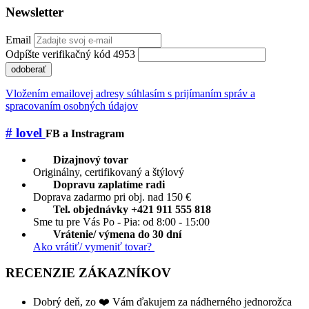
Newsletter
Email
Odpíšte verifikačný kód 4953
odoberať
Vložením emailovej adresy súhlasím s prijímaním správ a
spracovaním osobných údajov
# lovel
FB a Instragram
Dizajnový tovar
Originálny, certifikovaný a štýlový
Dopravu zaplatíme radi
Doprava zadarmo pri obj. nad 150 €
Tel. objednávky +421 911 555 818
Sme tu pre Vás Po - Pia: od 8:00 - 15:00
Vrátenie/ výmena do 30 dní
Ako vrátiť/ vymeniť tovar?
RECENZIE ZÁKAZNÍKOV
Dobrý deň, zo ❤️ Vám ďakujem za nádherného jednorožca