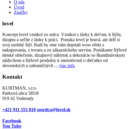
O nás
Úvod
Značky
lovel
Koncept lovel vznikol zo srdca. Vznikol z lásky k deťom, k štýlu,
dizajnu a určite z lásky k práci. Ponuka lovel je hravá, ale drží si
svoj osobitý štýl. Radi by sme vám dopriali wow efekt z
nakupovania, z tovaru a zo zákazníckeho servisu. Ponúkame štýlové
detské oblečenie, dizajnový nábytok a dekorácie so škandinávskym
nádychom a štýlové produkty k starostivosti o dieťatko od
slovenských a zahraničných ...
viac info
Kontakt
KURTMAN, s.r.o.
Parková ulica 585/8
919 42 Voderady
+421 911 555 818
zosrdca@lovel.sk
Facebook
You Tube