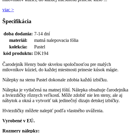
viac >
Špecifikácia
doba dodania:
7-14 dní
materiál:
matná nalepovacia fólia
kolekcia:
Pastel
kód produktu:
DK194
Čarodejník Henry bude skvelou spoločnosťou pre malých
milovníkov kúziel, do každej miestnosti prinesie kúsok mágie.
Nálepky na stenu Pastel dokonale zdobia každú izbičku.
Nálepka je vytlačená na matnej fólií. Nálepka obsahuje čarodejníka
a hviezdičky rôznych veľkostí. Môže zdobiť nie len steny, ale aj
nábytok a okná a vytvoriť tak jedinečný dizajn detskej izbičky.
Hviezdičky môžete nalepiť podľa vlastného uváženia.
Vyrobené v EÚ.
Rozmery nálepky: