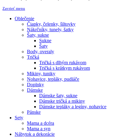
Zavrieť menu
Oblečenie
Čiapky, čelenky, šiltovky
Nákrčníky, tunely, šatky
Šaty, sukne
Sukne
Šaty
Body, overaly
Tričká
Tričká s dlhým rukávom
Tričká s krátkym rukávom
Mikiny, tuniky
Nohavice, tepláky, pudláče
Doplnky
Dámske
Dámske šaty, sukne
Dámske tričká a mikiny
Dámske tepláky a legíny, nohavice
Pánske
Sety
Mama a dcéra
Mama a syn
Nábytok a dekorácie