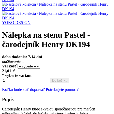
YOKO DESIGN
Nálepka na stenu Pastel -
čarodejník Henry DK194
doba dodania: 7-14 dní
načítavanie...
Veľkosť
21,01
€
* vyberte variant
Do košíka
Koľko bude stať doprava?
Potrebujete pomoc ?
Popis
Čarodejník Henry bude skvelou spoločnosťou pre malých
milovníkov kúziel, do každej miestnosti prinesie kúso ...