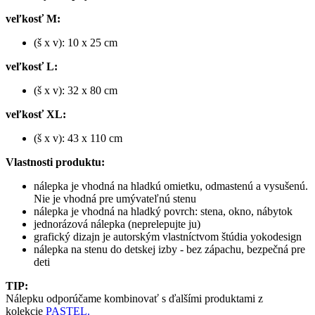
veľkosť M:
(š x v): 10 x 25 cm
veľkosť L:
(š x v): 32 x 80 cm
veľkosť XL:
(š x v): 43 x 110 cm
Vlastnosti produktu:
nálepka je vhodná na hladkú omietku, odmastenú a vysušenú.
Nie je vhodná pre umývateľnú stenu
nálepka je vhodná na hladký povrch: stena, okno, nábytok
jednorázová nálepka (neprelepujte ju)
grafický dizajn je autorským vlastníctvom štúdia yokodesign
nálepka na stenu do detskej izby - bez zápachu, bezpečná pre
deti
TIP:
Nálepku odporúčame kombinovať s ďalšími produktami z
kolekcie
PASTEL.