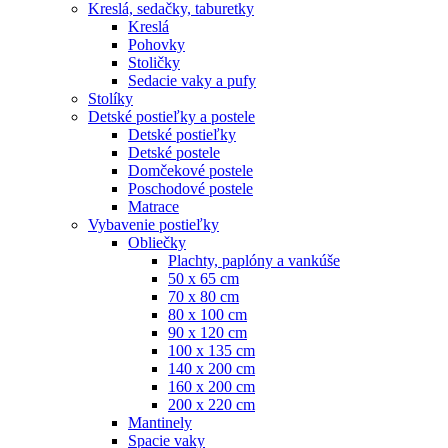
Kreslá, sedačky, taburetky
Kreslá
Pohovky
Stoličky
Sedacie vaky a pufy
Stolíky
Detské postieľky a postele
Detské postieľky
Detské postele
Domčekové postele
Poschodové postele
Matrace
Vybavenie postieľky
Obliečky
Plachty, paplóny a vankúše
50 x 65 cm
70 x 80 cm
80 x 100 cm
90 x 120 cm
100 x 135 cm
140 x 200 cm
160 x 200 cm
200 x 220 cm
Mantinely
Spacie vaky