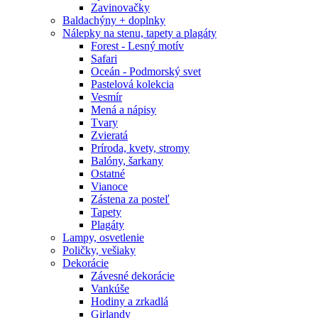
Zavinovačky
Baldachýny + doplnky
Nálepky na stenu, tapety a plagáty
Forest - Lesný motív
Safari
Oceán - Podmorský svet
Pastelová kolekcia
Vesmír
Mená a nápisy
Tvary
Zvieratá
Príroda, kvety, stromy
Balóny, šarkany
Ostatné
Vianoce
Zástena za posteľ
Tapety
Plagáty
Lampy, osvetlenie
Poličky, vešiaky
Dekorácie
Závesné dekorácie
Vankúše
Hodiny a zrkadlá
Girlandy