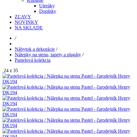
Kúpanie
Uteráky
Doplnky
ZĽAVY
NOVINKY
NA SKLADE
/
Nábytok a dekorácie
/
Nálepky na stenu, tapety a plagáty
/
Pastelová kolekcia
24 z 35