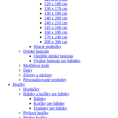
120 x 180 cm
130 x 170 cm
130 x 180 cm
140 x 200 cm
140 x 210 cm
145 x 160 cm
160 x 180 cm
170 x 240 cm
200 x 300 cm
Hracie podložky
Detské hniezda
Okrúhle detské hniezda
Oválne hniezda pre bábätko
Mojžišove koše
Deky
Závesy a záclony
Personalizované produkty
Hračky
Hojdačky
Bábiky a kočíky pre bábiky
Bábiky
Kočíky pre bábiky
Doplnky pre bábiky
Plyšové hračky
Maileg hračky