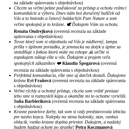
na základe spárovania s objednávkou)
Chcem sa veľmi pekne poďakovať za prístup a ochotu vrámci
komunikácie a výberu. Dnes nám bol doručený balíček od
Vás a to hniezdo a ľanový baldachýn Pure Nature a som
veľmi spokojná je to krásne. 🕊 Ďakujem Vám za ochotu.
Renáta Ondrejková
(overená recenzia na základe
spárovania s objednávkou)
Tovar ktorý som si objednala od Vás je nádherný, lampa
prišla v úplnom poriadku, je jemnucka na dotyk a úplne sa
stotožňuje s fotkou ktorú máte na eshope 🙏 určite si
zopakujem nákup ešte u vás. Ďakujem a prajem veľa
spokojných zákazníkov ❤️
Klaudia Špegárová
(overená
recenzia na základe spárovania s objednávkou)
Perfektná komunikacia, ešte sme aj darček dostali. Ďakujeme
krásne
Eri Fraňová
(overená recenzia na základe spárovania
s objednávkou)
Veľmi rýchly a ochotný prístup, chcela som vrátiť peniaze
lebo sme si rozmysleli kúpu a okamžite mi to ochotne vyriešili.
Soňa Barbieriková
(overená recenzia na základe spárovania
s objednávkou)
Krasne pastelove farby, tak som si vzdy predstavovala izbicku
pre nasho krpca. Nalepky na stenu baloniky, stan, vankus
oblacik, vsetko krasne doplna priestor. Dakujem, a nadalej
budem hadzat ockom po stranke!
Petra Koczmanová