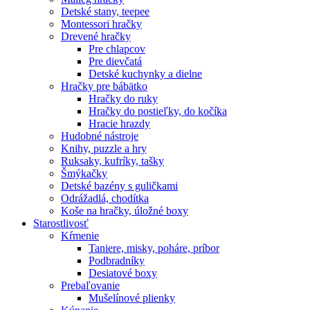
Detské stany, teepee
Montessori hračky
Drevené hračky
Pre chlapcov
Pre dievčatá
Detské kuchynky a dielne
Hračky pre bábätko
Hračky do ruky
Hračky do postieľky, do kočíka
Hracie hrazdy
Hudobné nástroje
Knihy, puzzle a hry
Ruksaky, kufríky, tašky
Šmýkačky
Detské bazény s guličkami
Odrážadlá, chodítka
Koše na hračky, úložné boxy
Starostlivosť
Kŕmenie
Taniere, misky, poháre, príbor
Podbradníky
Desiatové boxy
Prebaľovanie
Mušelínové plienky