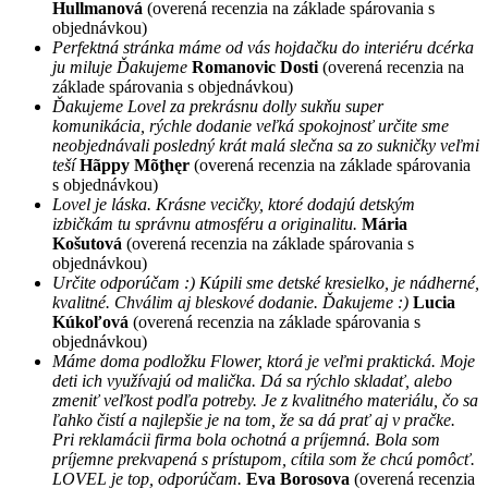
Hullmanová
(overená recenzia na základe spárovania s
objednávkou)
Perfektná stránka máme od vás hojdačku do interiéru dcérka
ju miluje Ďakujeme
Romanovic Dosti
(overená recenzia na
základe spárovania s objednávkou)
Ďakujeme Lovel za prekrásnu dolly sukňu super
komunikácia, rýchle dodanie veľká spokojnosť určite sme
neobjednávali posledný krát malá slečna sa zo sukničky veľmi
teší
Hãppy Mõţhęr
(overená recenzia na základe spárovania
s objednávkou)
Lovel je láska. Krásne vecičky, ktoré dodajú detským
izbičkám tu správnu atmosféru a originalitu.
Mária
Košutová
(overená recenzia na základe spárovania s
objednávkou)
Určite odporúčam :) Kúpili sme detské kresielko, je nádherné,
kvalitné. Chválim aj bleskové dodanie. Ďakujeme :)
Lucia
Kúkoľová
(overená recenzia na základe spárovania s
objednávkou)
Máme doma podložku Flower, ktorá je veľmi praktická. Moje
deti ich využívajú od malička. Dá sa rýchlo skladať, alebo
zmeniť veľkost podľa potreby. Je z kvalitného materiálu, čo sa
ľahko čistí a najlepšie je na tom, že sa dá prať aj v pračke.
Pri reklamácii firma bola ochotná a príjemná. Bola som
príjemne prekvapená s prístupom, cítila som že chcú pomôcť.
LOVEL je top, odporúčam.
Eva Borosova
(overená recenzia