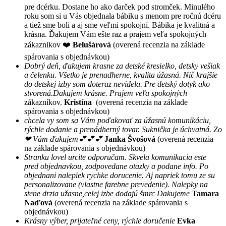
pre dcérku. Dostane ho ako darček pod stromček. Minulého
roku som si u Vás objednala bábiku s menom pre ročnú dcéru
a tiež sme boli a aj sme veľmi spokojní. Bábika je kvalitná a
krásna. Ďakujem Vám ešte raz a prajem veľa spokojných
zákaznikov ❤️
Belušárová
(overená recenzia na základe
spárovania s objednávkou)
Dobrý deň, ďakujem krasne za detské kresielko, detsky vešiak
a čelenku. Všetko je prenadherne, kvalita úžasná. Nič krajšie
do detskej izby som doteraz nevidela. Pre detský dotyk ako
stvorená.Dakujem krásne. Prajem veľa spokojných
zákazníkov.
Kristína
(overená recenzia na základe
spárovania s objednávkou)
chcela vy som sa Vám poďakovať za úžasnú komunikáciu,
rýchle dodanie a prenádherný tovar. Suknička je úchvatná. Zo
❤ Vám ďakujem💕💕💕
Janka Švošová
(overená recenzia
na základe spárovania s objednávkou)
Stranku lovel urcite odporučam. Skvela komunikacia este
pred objednavkou, zodpovedane otazky a podane info. Po
objednani nalepiek rychke dorucenie. Aj napriek tomu ze su
personalizovane (vlastne farebne prevedenie). Nalepky na
stene drzia užasne,celej izbe dodajú šmrc Dakujeme
Tamara
Naďová
(overená recenzia na základe spárovania s
objednávkou)
Krásny výber, prijateľné ceny, rýchle doručenie
Evka